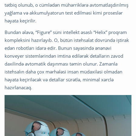
tətbiq olunub, o cümlədən mühərriklərə avtomatlaşdırılmış
yağlama və akkumulyatorun test edilməsi kimi proseslər
həyata keçirilir.
Bundan əlavə, “Figure” süni intellekt əsaslı “Helix” proqram
kompleksini hazırlayıb. O, bütün istehsalat dövründə iştirak
edən robotları idarə edir. Bunun sayəsində ənənəvi
konveyer sistemlərindən imtina edilərək detalların zavod
daxilində avtomatik daşınması təmin olunur. Zamanla
istehsalın daha çox mərhələsi insan müdaxiləsi olmadan
həyata keçiriləcək və detallar sürətlə, minimal xərclə
hazırlanacaq.