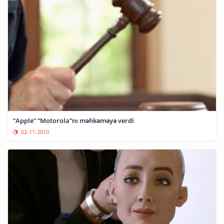
“Apple” “Motorola”nı məhkəməyə verdi
02-11-2010