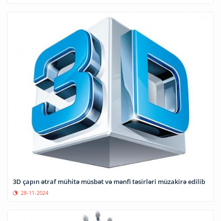
3D çapın ətraf mühitə müsbət və mənfi təsirləri müzakirə edilib
28-11-2024