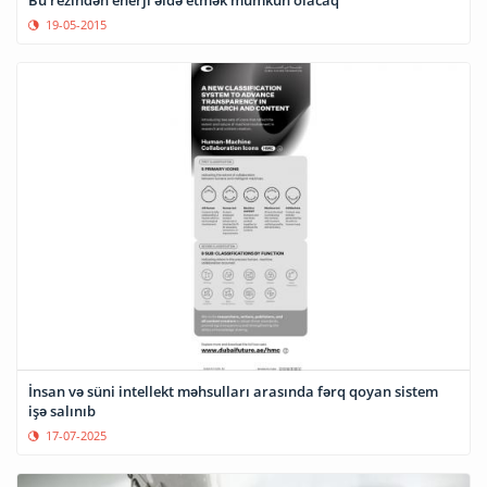
Bu rezindən enerji əldə etmək mümkün olacaq
19-05-2015
İnsan və süni intellekt məhsulları arasında fərq qoyan sistem
işə salınıb
17-07-2025