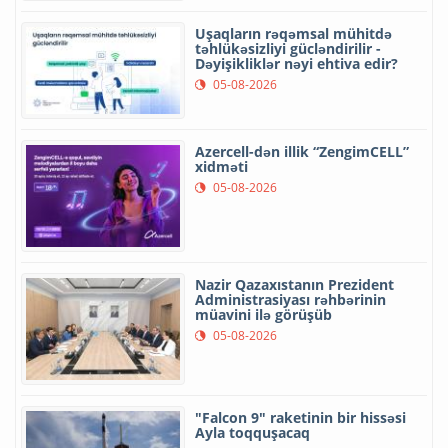
Uşaqların rəqəmsal mühitdə
təhlükəsizliyi gücləndirilir -
Dəyişikliklər nəyi ehtiva edir?
05-08-2026
Azercell-dən illik “ZengimCELL”
xidməti
05-08-2026
Nazir Qazaxıstanın Prezident
Administrasiyası rəhbərinin
müavini ilə görüşüb
05-08-2026
"Falcon 9" raketinin bir hissəsi
Ayla toqquşacaq