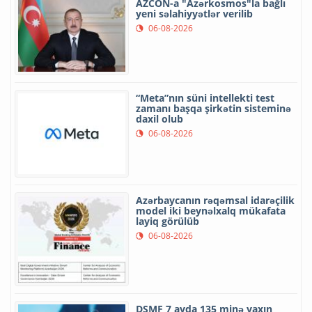
AZCON-a "Azərkosmos"la bağlı
yeni səlahiyyətlər verilib
06-08-2026
“Meta”nın süni intellekti test
zamanı başqa şirkətin sisteminə
daxil olub
06-08-2026
Azərbaycanın rəqəmsal idarəçilik
model iki beynəlxalq mükafata
layiq görülüb
06-08-2026
DSMF 7 ayda 135 minə yaxın