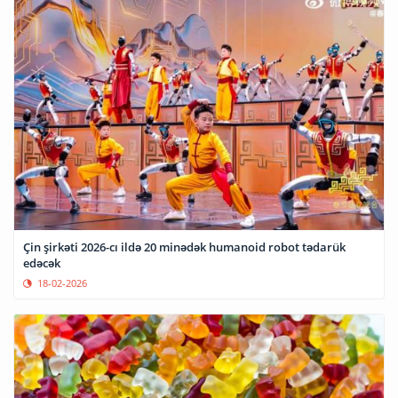
Çin şirkəti 2026-cı ildə 20 minədək humanoid robot tədarük
edəcək
18-02-2026