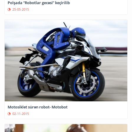
Polşada “Robotlar gecəsi” keçirilib
25-05-2015
Motosiklet sürən robot- Motobot
02-11-2015