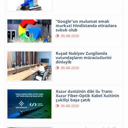
“Google”un məlumat emalı
mərkəzi Hindistanda etirazlara
səbəb olub
06-08-2026
Rəşad Nəbiyev Zəngilanda
vətəndaşların müraciətlərini
dinləyib
06-08-2026
Xəzər dənizinin dibi ilə Trans-
Xəzər Fiber-Optik Kabel Xəttinin
çəkilişi başa çatıb
06-08-2026