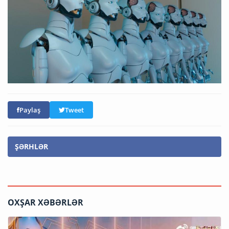
Paylaş
Tweet
ŞƏRHLƏR
OXŞAR XƏBƏRLƏR