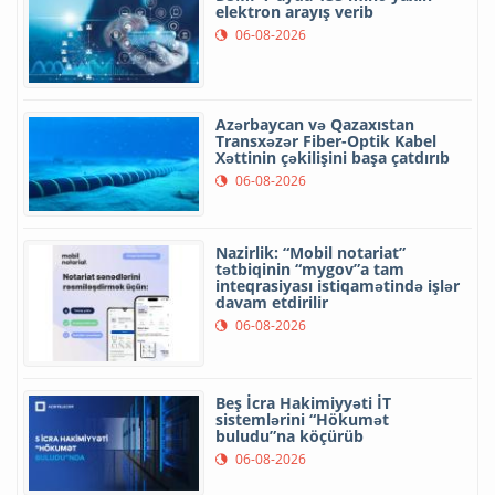
elektron arayış verib
06-08-2026
Azərbaycan və Qazaxıstan
Transxəzər Fiber-Optik Kabel
Xəttinin çəkilişini başa çatdırıb
06-08-2026
Nazirlik: “Mobil notariat”
tətbiqinin “mygov”a tam
inteqrasiyası istiqamətində işlər
davam etdirilir
06-08-2026
Beş İcra Hakimiyyəti İT
sistemlərini “Hökumət
buludu”na köçürüb
06-08-2026