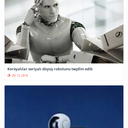
Koreyalılar seriyalı döyüş robotunu təqdim edib
20-12-2016