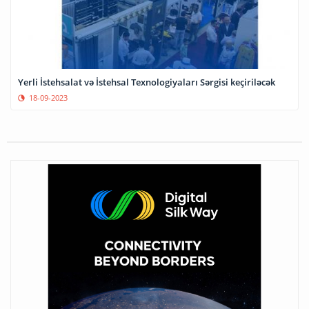
Yerli İstehsalat və İstehsal Texnologiyaları Sərgisi keçiriləcək
18-09-2023