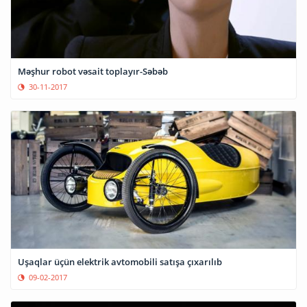
Məşhur robot vəsait toplayır-Səbəb
30-11-2017
Uşaqlar üçün elektrik avtomobili satışa çıxarılıb
09-02-2017