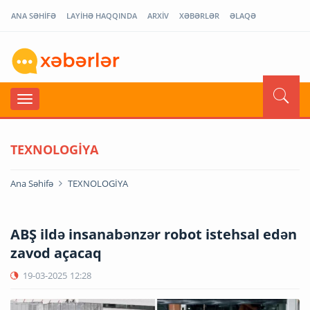
ANA SƏHİFƏ
LAYİHƏ HAQQINDA
ARXİV
XƏBƏRLƏR
ƏLAQƏ
TEXNOLOGİYA
Ana Səhifə
TEXNOLOGİYA
ABŞ ildə insanabənzər robot istehsal edən
zavod açacaq
19-03-2025
12:28