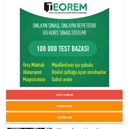
SON XƏBƏR
POPULYAR
YAZARLAR