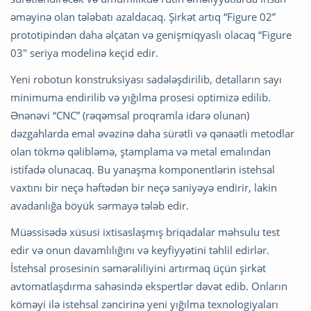
əməyinə olan tələbatı azaldacaq. Şirkət artıq “Figure 02”
prototipindən daha əlçatan və genişmiqyaslı olacaq “Figure
03" seriya modelinə keçid edir.
Yeni robotun konstruksiyası sadələşdirilib, detalların sayı
minimuma endirilib və yığılma prosesi optimizə edilib.
Ənənəvi “CNC” (rəqəmsal proqramla idarə olunan)
dəzgahlarda emal əvəzinə daha sürətli və qənaətli metodlar
olan tökmə qəlibləmə, ştamplama və metal emalından
istifadə olunacaq. Bu yanaşma komponentlərin istehsal
vaxtını bir neçə həftədən bir neçə saniyəyə endirir, lakin
avadanlığa böyük sərmayə tələb edir.
Müəssisədə xüsusi ixtisaslaşmış briqadalar məhsulu test
edir və onun davamlılığını və keyfiyyətini təhlil edirlər.
İstehsal prosesinin səmərəliliyini artırmaq üçün şirkət
avtomatlaşdırma sahəsində ekspertlər dəvət edib. Onların
köməyi ilə istehsal zəncirinə yeni yığılma texnologiyaları