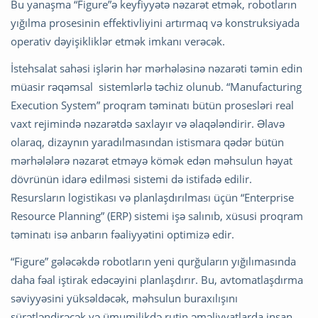
Bu yanaşma “Figure”ə keyfiyyətə nəzarət etmək, robotların
yığılma prosesinin effektivliyini artırmaq və konstruksiyada
operativ dəyişikliklər etmək imkanı verəcək.
İstehsalat sahəsi işlərin hər mərhələsinə nəzarəti təmin edin
müasir rəqəmsal sistemlərlə təchiz olunub. “Manufacturing
Execution System” proqram təminatı bütün prosesləri real
vaxt rejimində nəzarətdə saxlayır və əlaqələndirir. Əlavə
olaraq, dizaynın yaradılmasından istismara qədər bütün
mərhələlərə nəzarət etməyə kömək edən məhsulun həyat
dövrünün idarə edilməsi sistemi də istifadə edilir.
Resursların logistikası və planlaşdırılması üçün “Enterprise
Resource Planning” (ERP) sistemi işə salınıb, xüsusi proqram
təminatı isə anbarın fəaliyyətini optimizə edir.
“Figure” gələcəkdə robotların yeni qurğuların yığılımasında
daha fəal iştirak edəcəyini planlaşdırır. Bu, avtomatlaşdırma
səviyyəsini yüksəldəcək, məhsulun buraxılışını
sürətləndirəcək və ümumilikdə rutin əməliyyatlarda insan