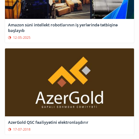
Amazon süni intellekt robotlarının iş yerlərində tətbiqinə
başlayıb
12-05-2025
AzerGold QSC fəaliyyətini elektronlaşdırır
17-07-2018