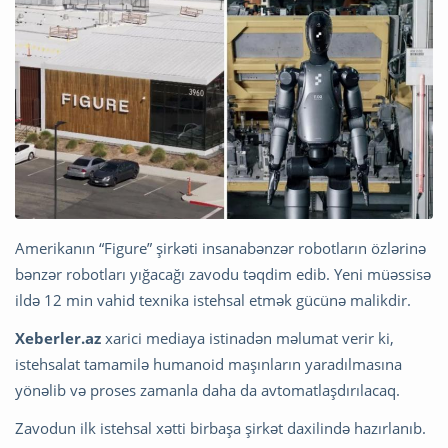
Amerikanın “Figure” şirkəti insanabənzər robotların özlərinə
bənzər robotları yığacağı zavodu təqdim edib. Yeni müəssisə
ildə 12 min vahid texnika istehsal etmək gücünə malikdir.
Xeberler.az
xarici mediaya istinadən məlumat verir ki,
istehsalat tamamilə humanoid maşınların yaradılmasına
yönəlib və proses zamanla daha da avtomatlaşdırılacaq.
Zavodun ilk istehsal xətti birbaşa şirkət daxilində hazırlanıb.