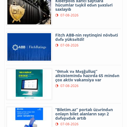
Kiberpolis xarici saytlara
hücumlar təşkil edən şəxsləri
saxlayıb
07-08-2026
Fitch ABB-nin reytinqini növbəti
dəfə yüksəltdi!
07-08-2026
“Əmək və Məşğulluq”
altsistemində hazırda 65 mindən
çox aktiv vakansiya var
07-08-2026
“Biletim.az” portalı üzərindən
onlayn bilet alanların sayı 2
dəfəyədək artıb
07-08-2026