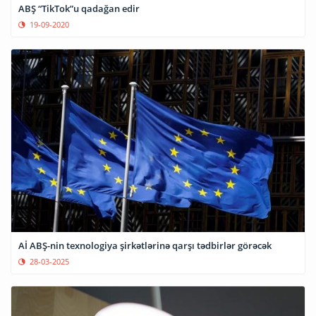
ABŞ “TikTok”u qadağan edir
19-09-2020
Aİ ABŞ-nin texnologiya şirkətlərinə qarşı tədbirlər görəcək
28-03-2025