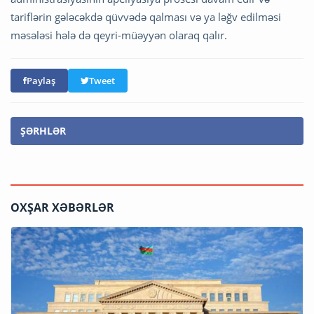
tariflərin gələcəkdə qüvvədə qalması və ya ləğv edilməsi
məsələsi hələ də qeyri-müəyyən olaraq qalır.
Paylaş
Tweet
ŞƏRHLƏR
OXŞAR XƏBƏRLƏR