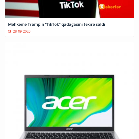
Məhkəmə Trampın “TikTok” qadağasını təxirə saldı
28-09-2020