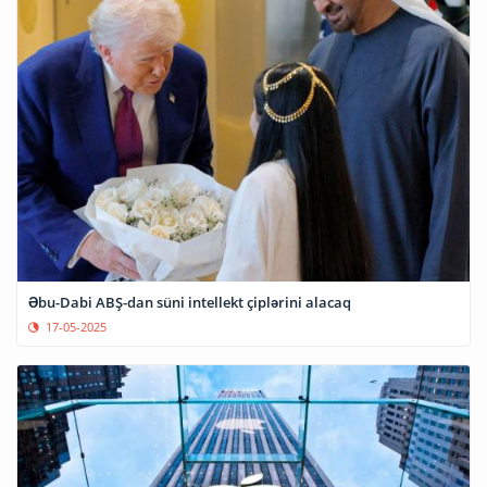
Əbu-Dabi ABŞ-dan süni intellekt çiplərini alacaq
17-05-2025