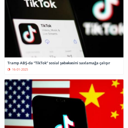
Tramp ABŞ-da “TikTok” sosial şəbəkəsini saxlamağa çalışır
16-01-2025