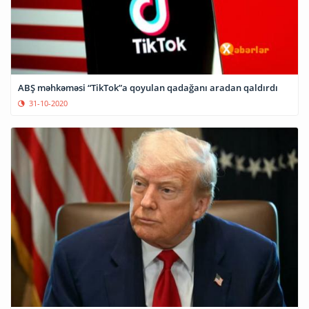
ABŞ məhkəməsi “TikTok”a qoyulan qadağanı aradan qaldırdı
31-10-2020