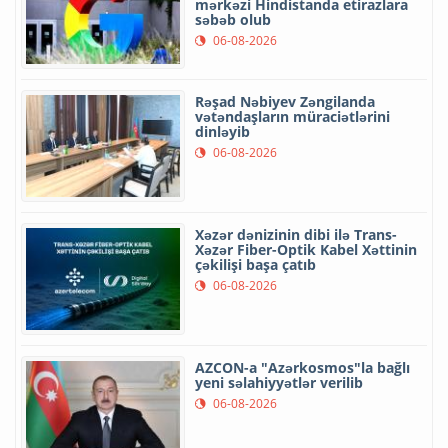
mərkəzi Hindistanda etirazlara
səbəb olub
06-08-2026
Rəşad Nəbiyev Zəngilanda
vətəndaşların müraciətlərini
dinləyib
06-08-2026
Xəzər dənizinin dibi ilə Trans-
Xəzər Fiber-Optik Kabel Xəttinin
çəkilişi başa çatıb
06-08-2026
AZCON-a "Azərkosmos"la bağlı
yeni səlahiyyətlər verilib
06-08-2026