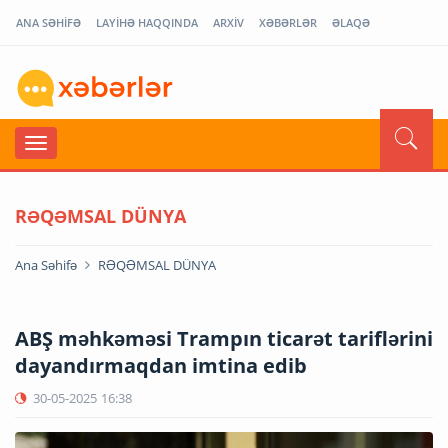
ANA SƏHİFƏ
LAYİHƏ HAQQINDA
ARXİV
XƏBƏRLƏR
ƏLAQƏ
RƏQƏMSAL DÜNYA
Ana Səhifə
RƏQƏMSAL DÜNYA
ABŞ məhkəməsi Trampın ticarət tariflərini
dayandırmaqdan imtina edib
30-05-2025
16:38