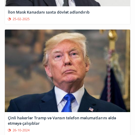
İlon Mask Kanadanı saxta dövlət adlandırıb
25-02-2025
Çinli hakerlər Tramp və Vansın telefon məlumatlarını əldə
etməyə çalışıblar
26-10-2024