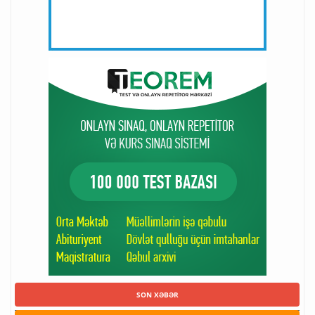
SON XƏBƏR