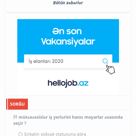
Bütün xəbərlər
SORĞU
İT mütəxəssislər iş yerlərini hansı meyarlar əsasında
seçir ?
Şirkətin yüksək statusuna görə