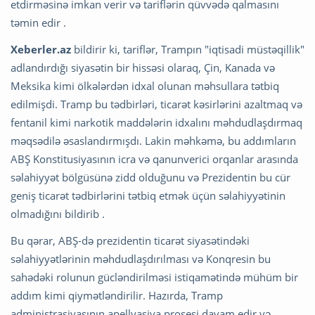
etdirməsinə imkan verir və tariflərin qüvvədə qalmasını
təmin edir .
Xeberler.az
bildirir ki, tariflər, Trampın "iqtisadi müstəqillik"
adlandırdığı siyasətin bir hissəsi olaraq, Çin, Kanada və
Meksika kimi ölkələrdən idxal olunan məhsullara tətbiq
edilmişdi. Tramp bu tədbirləri, ticarət kəsirlərini azaltmaq və
fentanil kimi narkotik maddələrin idxalını məhdudlaşdırmaq
məqsədilə əsaslandırmışdı. Lakin məhkəmə, bu addımların
ABŞ Konstitusiyasının icra və qanunverici orqanlar arasında
səlahiyyət bölgüsünə zidd olduğunu və Prezidentin bu cür
geniş ticarət tədbirlərini tətbiq etmək üçün səlahiyyətinin
olmadığını bildirib .
Bu qərar, ABŞ-də prezidentin ticarət siyasətindəki
səlahiyyətlərinin məhdudlaşdırılması və Konqresin bu
sahədəki rolunun gücləndirilməsi istiqamətində mühüm bir
addım kimi qiymətləndirilir. Hazırda, Tramp
administrasiyasının apellyasiya prosesi davam edir və