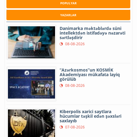
POPULYAR
YAZARLAR
Danimarka məktəblərdə süni
intellektdən istifadəyə nəzarəti
sərtləşdirir
08-08-2026
“Azərkosmos”un KOSMİK
Akademiyası mükafata layiq
görülüb
08-08-2026
Kiberpolis xarici saytlara
hücumlar təşkil edən şəxsləri
saxlayıb
07-08-2026