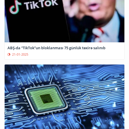
ABŞ-da “TikTok”un bloklanması 75 günlük təxirə salınıb
21-01-2025