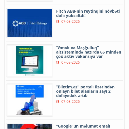
Fitch ABB-nin reytinqini növbəti
dəfə yüksəltdi!
07-08-2026
“Əmək və Məşğulluq”
altsistemində hazırda 65 mindən
çox aktiv vakansiya var
07-08-2026
“Biletim.az” portalı üzərindən
onlayn bilet alanların sayı 2
dəfəyədək artıb
07-08-2026
“Google”un məlumat emalı