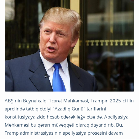
ABŞ-nin Beynəlxalq Ticarət Məhkəməsi, Trampın 2025-ci ilin
aprelində tətbiq etdiyi "Azadlıq Günü" tariflərini
konstitusiyaya zidd hesab edərək ləğv etsə də, Apellyasiya
Məhkəməsi bu qərarı müvəqqəti olaraq dayandırıb. Bu,
Tramp administrasiyasının apellyasiya prosesini davam