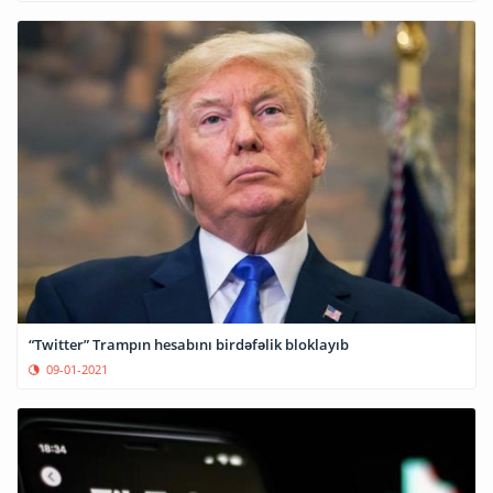
“Twitter” Trampın hesabını birdəfəlik bloklayıb
09-01-2021