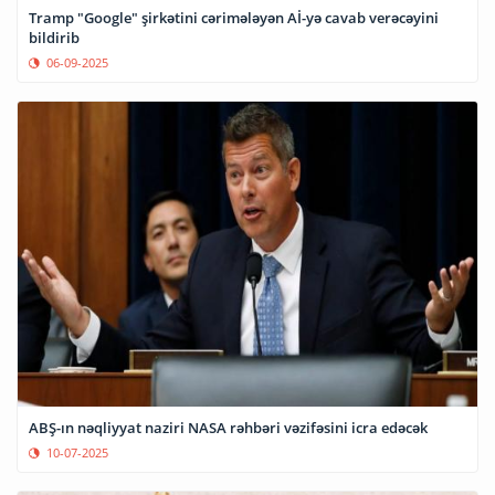
Tramp "Google" şirkətini cərimələyən Aİ-yə cavab verəcəyini
bildirib
06-09-2025
ABŞ-ın nəqliyyat naziri NASA rəhbəri vəzifəsini icra edəcək
10-07-2025