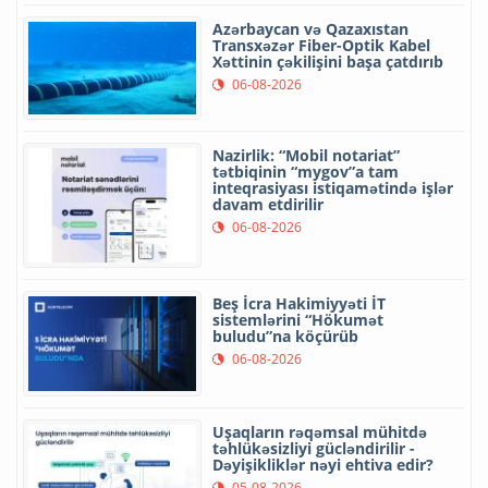
Azərbaycan və Qazaxıstan
Transxəzər Fiber-Optik Kabel
Xəttinin çəkilişini başa çatdırıb
06-08-2026
Nazirlik: “Mobil notariat”
tətbiqinin “mygov”a tam
inteqrasiyası istiqamətində işlər
davam etdirilir
06-08-2026
Beş İcra Hakimiyyəti İT
sistemlərini “Hökumət
buludu”na köçürüb
06-08-2026
Uşaqların rəqəmsal mühitdə
təhlükəsizliyi gücləndirilir -
Dəyişikliklər nəyi ehtiva edir?
05-08-2026