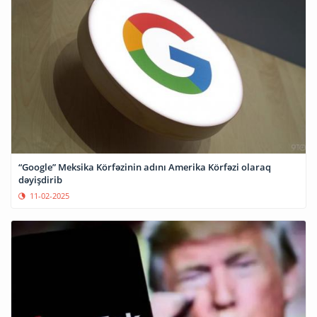
“Google” Meksika Körfəzinin adını Amerika Körfəzi olaraq
dəyişdirib
11-02-2025