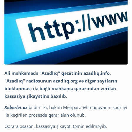
Ali məhkəmədə "Azadlıq" qəzetinin azadlıq.info,
"Azadlıq" radiosunun azadlıq.org və digər saytların
bloklanması ilə bağlı məhkəmə qərarından verilən
kassasiya şikayətinə baxılıb.
Xeberler.az
bildirir ki, hakim Mehparə Əhmədovanın sədrliyi
ilə keçirilən prosesdə qərar elan olunub.
Qərara əsasən, kassasiya şikayəti təmin edilməyib.