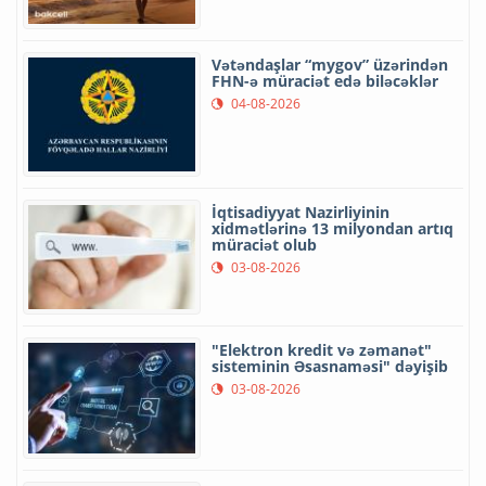
Vətəndaşlar “mygov” üzərindən
FHN-ə müraciət edə biləcəklər
04-08-2026
İqtisadiyyat Nazirliyinin
xidmətlərinə 13 milyondan artıq
müraciət olub
03-08-2026
"Elektron kredit və zəmanət"
sisteminin Əsasnaməsi" dəyişib
03-08-2026