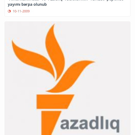
yayımı bərpa olunub
10-11-2009