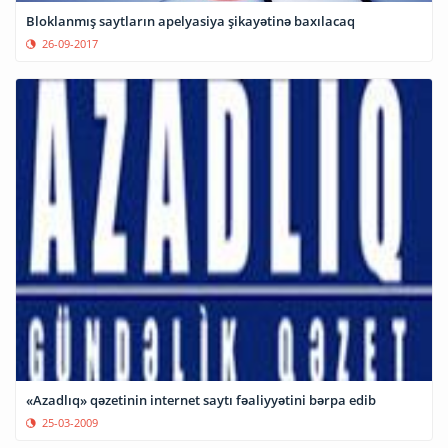
Bloklanmış saytların apelyasiya şikayətinə baxılacaq
26-09-2017
«Azadlıq» qəzetinin internet saytı fəaliyyətini bərpa edib
25-03-2009