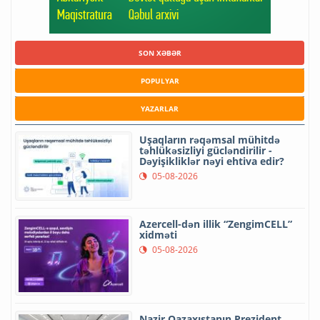
SON XƏBƏR
POPULYAR
YAZARLAR
Uşaqların rəqəmsal mühitdə
təhlükəsizliyi gücləndirilir -
Dəyişikliklər nəyi ehtiva edir?
05-08-2026
Azercell-dən illik “ZengimCELL”
xidməti
05-08-2026
Nazir Qazaxıstanın Prezident