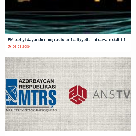
FM tezliyi dayandırılmış radiolar fəaliyyətlərini davam etdirir!
02-01-2009