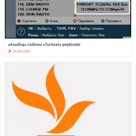
«Azadlıq» radiosu «Türksat» peykində!
24-04-2009