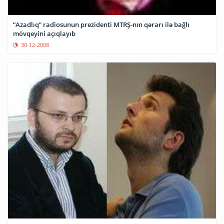
“Azadlıq” radiosunun prezidenti MTRŞ-nın qərarı ilə bağlı
mövqeyini açıqlayıb
30-12-2008