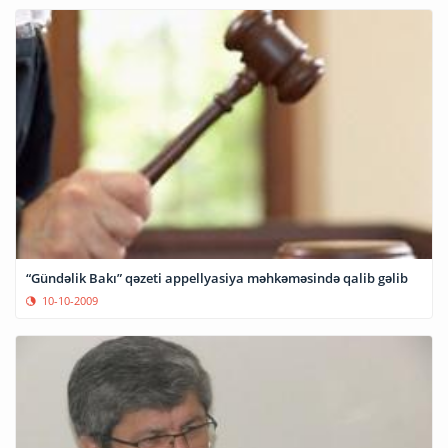
“Gündəlik Bakı” qəzeti appellyasiya məhkəməsində qalib gəlib
10-10-2009