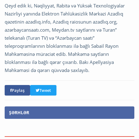
Qeyd edik ki, Nəqliyyat, Rabitə və Yüksək Texnologiyalar
Nazirliyi yanında Elektron Təhlükəsizlik Mərkəzi Azadlıq
qəzetinin azadlıq.info, Azadlıq raiosunun azadlıq.org,
azərbaycansaatı.com, Meydan.tv saytlarını və Turan”
telekanalı (Turan TV) və “Azərbaycan saatı”
teleproqramlarının bloklanması ilə bağlı Səbail Rayon
Məhkəməsinə müraciət edib. Məhkəmə saytların
bloklanması ilə bağlı qərar çıxarıb. Bakı Apellyasiya
Məhkəməsi də qərarı qüvvədə saxlayıb.
Paylaş
Tweet
ŞƏRHLƏR