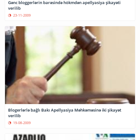
Gənc bloggerlərin barəsində hökmdən apellyasiya şikayəti
verilib
23-11-2009
Blogerlərlə bağlı Bakı Apellyasiya Məhkəməsinə iki şikayət
verilib
19-08-2009