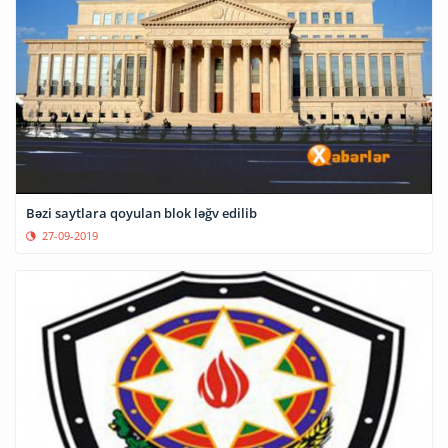
Bəzi saytlara qoyulan blok ləğv edilib
27-09-2019