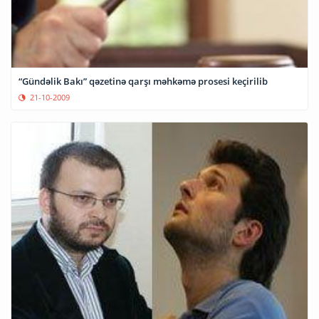
“Gündəlik Bakı” qəzetinə qarşı məhkəmə prosesi keçirilib
21-10-2009