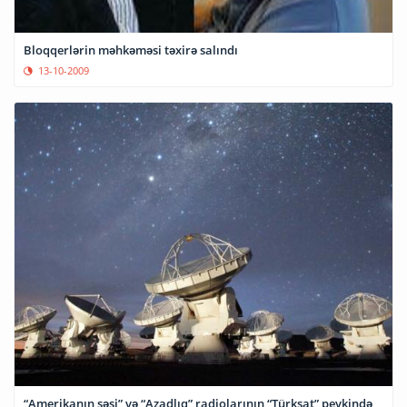
Bloqqerlərin məhkəməsi təxirə salındı
13-10-2009
“Amerikanın səsi” və “Azadlıq” radiolarının “Türksat” peykində