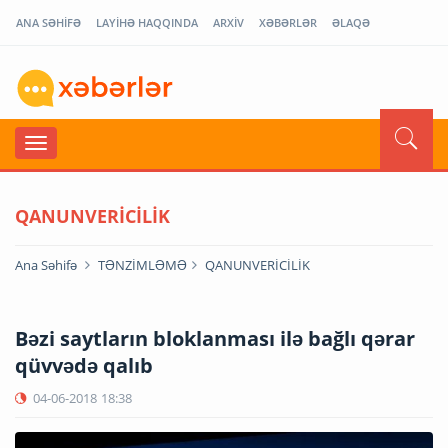
ANA SƏHİFƏ
LAYİHƏ HAQQINDA
ARXİV
XƏBƏRLƏR
ƏLAQƏ
QANUNVERİCİLİK
Ana Səhifə
TƏNZİMLƏMƏ
QANUNVERİCİLİK
Bəzi saytların bloklanması ilə bağlı qərar
qüvvədə qalıb
04-06-2018
18:38