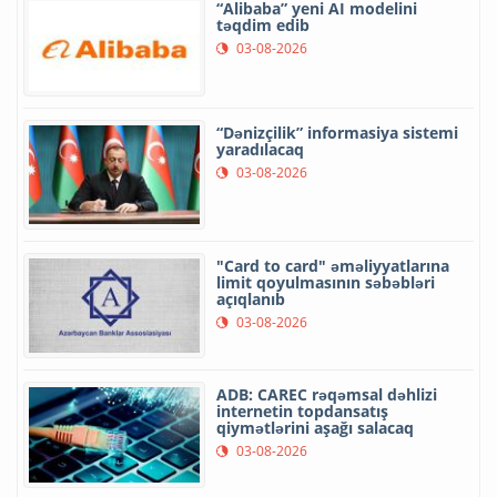
“Alibaba” yeni AI modelini
təqdim edib
03-08-2026
“Dənizçilik” informasiya sistemi
yaradılacaq
03-08-2026
"Card to card" əməliyyatlarına
limit qoyulmasının səbəbləri
açıqlanıb
03-08-2026
ADB: CAREC rəqəmsal dəhlizi
internetin topdansatış
qiymətlərini aşağı salacaq
03-08-2026