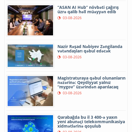
“ASAN AI Hub” növbəti çağırış
üzrə qalib həll müəyyən edib
03-08-2026
Nazir Rəşad Nəbiyev Zəngilanda
vətəndaşları qəbul edəcək
03-08-2026
Magistraturaya qəbul olunanların
nəzərinə: Qeydiyyat yalnız
“mygov” üzərindən aparılacaq
03-08-2026
Qarabağda bu il 3 400-ə yaxın
yeni abunəçi telekommunikasiya
xidmətlərinə qoşulub