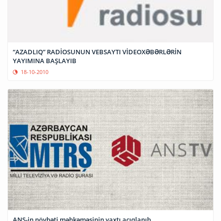
“AZADLIQ” RADİOSUNUN VEBSAYTI VİDEOXƏBƏRLƏRİN
YAYIMINA BAŞLAYIB
18-10-2010
ANS-in növbəti məhkəməsinin vaxtı açıqlanıb