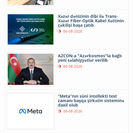
Xəzər dənizinin dibi ilə Trans-
Xəzər Fiber-Optik Kabel Xəttinin
çəkilişi başa çatıb
06-08-2026
AZCON-a "Azərkosmos"la bağlı
yeni səlahiyyətlər verilib
06-08-2026
“Meta”nın süni intellekti test
zamanı başqa şirkətin sisteminə
daxil olub
06-08-2026