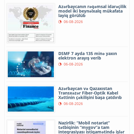
Azərbaycanın rəqəmsal idarəçilik
model iki beynəlxalq mükafata
layiq görülüb
06-08-2026
DSMF 7 ayda 135 minə yaxın
elektron arayış verib
06-08-2026
Azərbaycan və Qazaxıstan
Transxəzər Fiber-Optik Kabel
Xəttinin çəkilişini başa çatdırıb
06-08-2026
Nazirlik: “Mobil notariat”
tətbiqinin “mygov”a tam
inteqrasiyası istiqamətində işlər