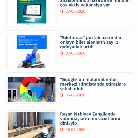
altsistemində hazırda 65 mindən
çox aktiv vakansiya var
07-08-2026
“Biletim.az” portalı üzərindən
onlayn bilet alanların sayı 2
dəfəyədək artıb
07-08-2026
“Google”un məlumat emalı
mərkəzi Hindistanda etirazlara
səbəb olub
06-08-2026
Rəşad Nəbiyev Zəngilanda
vətəndaşların müraciətlərini
dinləyib
06-08-2026