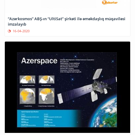
“Azərkosmos” ABŞ-ın “UltiSat” şirkəti ilə əməkdaşlıq müqaviləsi
imzalayıb
16-04-2020