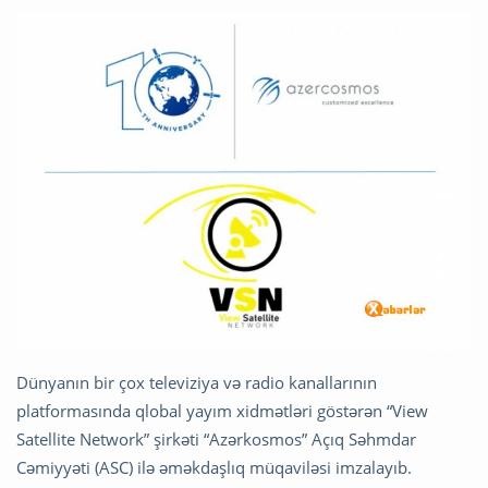
Dünyanın bir çox televiziya və radio kanallarının
platformasında qlobal yayım xidmətləri göstərən “View
Satellite Network” şirkəti “Azərkosmos” Açıq Səhmdar
Cəmiyyəti (ASC) ilə əməkdaşlıq müqaviləsi imzalayıb.