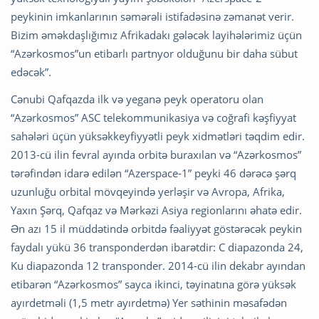
peykinin imkanlarının səmərəli istifadəsinə zəmanət verir.
Bizim əməkdaşlığımız Afrikadakı gələcək layihələrimiz üçün
“Azərkosmos”un etibarlı partnyor olduğunu bir daha sübut
edəcək”.
Cənubi Qafqazda ilk və yeganə peyk operatoru olan
“Azərkosmos” ASC telekommunikasiya və coğrafi kəşfiyyat
sahələri üçün yüksəkkeyfiyyətli peyk xidmətləri təqdim edir.
2013-cü ilin fevral ayında orbitə buraxılan və “Azərkosmos”
tərəfindən idarə edilən “Azerspace-1” peyki 46 dərəcə şərq
uzunluğu orbital mövqeyində yerləşir və Avropa, Afrika,
Yaxın Şərq, Qafqaz və Mərkəzi Asiya regionlarını əhatə edir.
Ən azı 15 il müddətində orbitdə fəaliyyət göstərəcək peykin
faydalı yükü 36 transponderdən ibarətdir: C diapazonda 24,
Ku diapazonda 12 transponder. 2014-cü ilin dekabr ayından
etibarən “Azərkosmos” sayca ikinci, təyinatına görə yüksək
ayırdetməli (1,5 metr ayırdetmə) Yer səthinin məsafədən