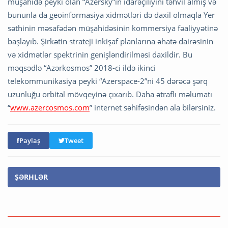
müşahidə peyki olan “Azersky”ın idarəçiliyini təhvil almış və
bununla da geoinformasiya xidmətləri də daxil olmaqla Yer
səthinin məsafədən müşahidəsinin kommersiya fəaliyyətinə
başlayıb. Şirkətin strateji inkişaf planlarına əhatə dairəsinin
və xidmətlər spektrinin genişləndirilməsi daxildir. Bu
məqsədlə “Azərkosmos” 2018-ci ildə ikinci
telekommunikasiya peyki “Azerspace-2”ni 45 dərəcə şərq
uzunluğu orbital mövqeyinə çıxarıb. Daha ətraflı məlumatı
“
www.azercosmos.com
” internet səhifəsindən ala bilərsiniz.
Paylaş
Tweet
ŞƏRHLƏR