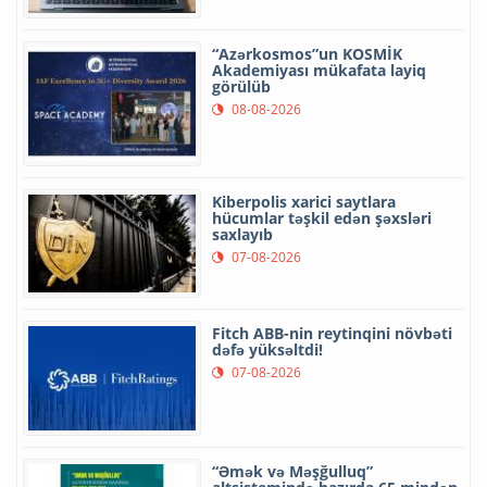
“Azərkosmos”un KOSMİK
Akademiyası mükafata layiq
görülüb
08-08-2026
Kiberpolis xarici saytlara
hücumlar təşkil edən şəxsləri
saxlayıb
07-08-2026
Fitch ABB-nin reytinqini növbəti
dəfə yüksəltdi!
07-08-2026
“Əmək və Məşğulluq”