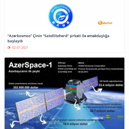
“Azərkosmos” Çinin “Satelliteherd” şirkəti ilə əməkdaşlığa
başlayıb
02-07-2021