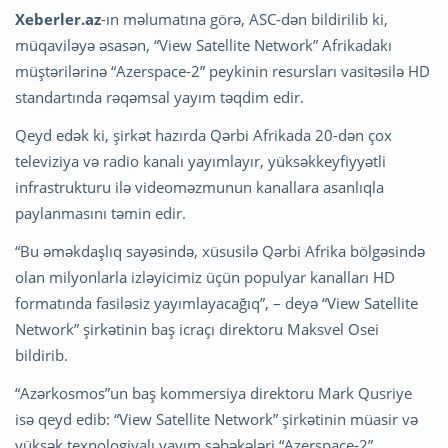
Xeberler.az
-ın məlumatına görə, ASC-dən bildirilib ki,
müqaviləyə əsasən, “View Satellite Network” Afrikadakı
müştərilərinə “Azerspace-2” peykinin resursları vasitəsilə HD
standartında rəqəmsal yayım təqdim edir.
Qeyd edək ki, şirkət hazırda Qərbi Afrikada 20-dən çox
televiziya və radio kanalı yayımlayır, yüksəkkeyfiyyətli
infrastrukturu ilə videoməzmunun kanallara asanlıqla
paylanmasını təmin edir.
“Bu əməkdaşlıq sayəsində, xüsusilə Qərbi Afrika bölgəsində
olan milyonlarla izləyicimiz üçün populyar kanalları HD
formatında fasiləsiz yayımlayacağıq”, – deyə “View Satellite
Network” şirkətinin baş icraçı direktoru Maksvel Osei
bildirib.
“Azərkosmos”un baş kommersiya direktoru Mark Qusriye
isə qeyd edib: “View Satellite Network” şirkətinin müasir və
yüksək texnologiyalı yayım şəbəkələri “Azerspace-2”