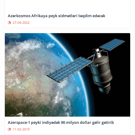
Azərkosmos Afrikaya peyk xidmətləri təqdim edəcək
27-04-2022
Azerspace-1 peyki indiyədək 90 milyon dollar gəlir gətirib
11-02-2019