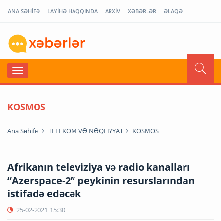
ANA SƏHİFƏ
LAYİHƏ HAQQINDA
ARXİV
XƏBƏRLƏR
ƏLAQƏ
KOSMOS
Ana Səhifə
TELEKOM VƏ NƏQLİYYAT
KOSMOS
Afrikanın televiziya və radio kanalları
“Azerspace-2” peykinin resurslarından
istifadə edəcək
25-02-2021
15:30