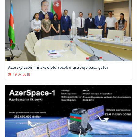
Azersky təsvirini əks elətdirəcək müsabiqə başa çatdı
19-07-2018