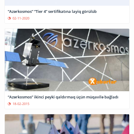
“Azərkosmos” “Tier 4” sertifikatına layiq görülüb
02-11-2020
“Azərkosmos” ikinci peyki qaldırmaq üçün müqavilə bağladı
18-02-2015