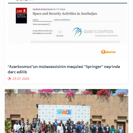
“Azərkosmos”un mütəxəssisinin məqaləsi “Springer” nəşrində
dərc edilib
23-07-2020