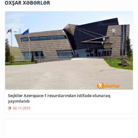
OXŞAR XƏBƏRLƏR
Seçkilər Azerspace-1 resurslarından istifadə olunaraq
yayımlanıb
02-11-2015