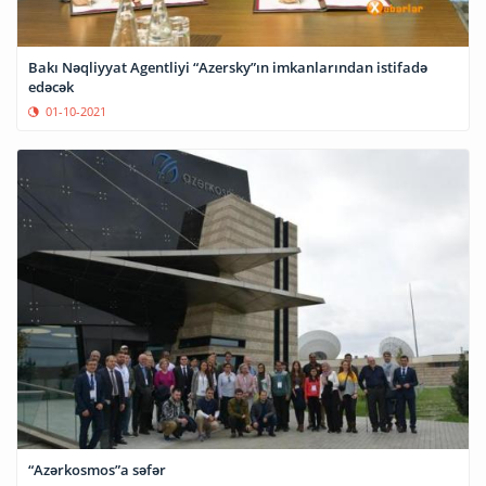
Bakı Nəqliyyat Agentliyi “Azersky”ın imkanlarından istifadə
edəcək
01-10-2021
“Azərkosmos”a səfər