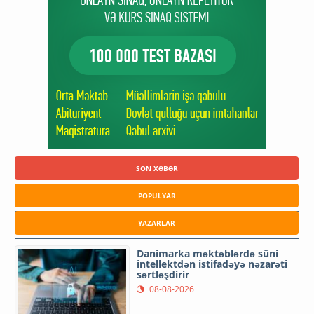
SON XƏBƏR
POPULYAR
YAZARLAR
Danimarka məktəblərdə süni
intellektdən istifadəyə nəzarəti
sərtləşdirir
08-08-2026