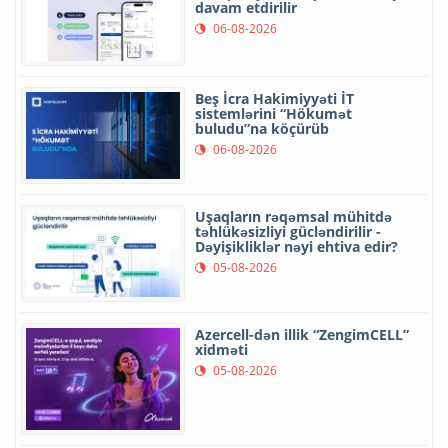
davam etdirilir
06-08-2026
Beş İcra Hakimiyyəti İT
sistemlərini “Hökumət
buludu”na köçürüb
06-08-2026
Uşaqların rəqəmsal mühitdə
təhlükəsizliyi gücləndirilir -
Dəyişikliklər nəyi ehtiva edir?
05-08-2026
Azercell-dən illik “ZengimCELL”
xidməti
05-08-2026