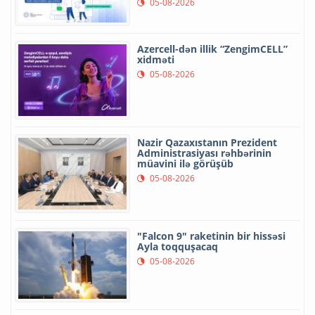
05-08-2026
Azercell-dən illik “ZengimCELL”
xidməti
05-08-2026
Nazir Qazaxıstanın Prezident
Administrasiyası rəhbərinin
müavini ilə görüşüb
05-08-2026
"Falcon 9" raketinin bir hissəsi
Ayla toqquşacaq
05-08-2026