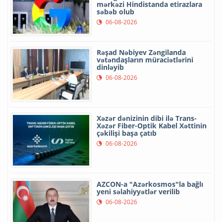
mərkəzi Hindistanda etirazlara
səbəb olub
06-08-2026
Rəşad Nəbiyev Zəngilanda
vətəndaşların müraciətlərini
dinləyib
06-08-2026
Xəzər dənizinin dibi ilə Trans-
Xəzər Fiber-Optik Kabel Xəttinin
çəkilişi başa çatıb
06-08-2026
AZCON-a "Azərkosmos"la bağlı
yeni səlahiyyətlər verilib
06-08-2026