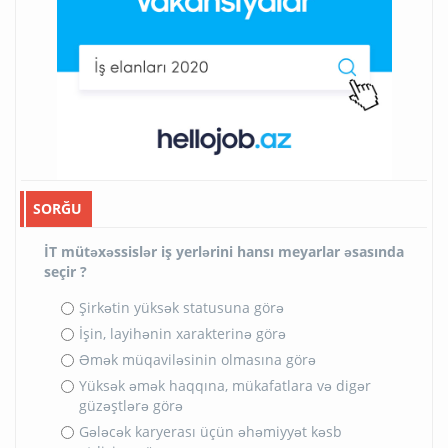
SORĞU
İT mütəxəssislər iş yerlərini hansı meyarlar əsasında
seçir ?
Şirkətin yüksək statusuna görə
İşin, layihənin xarakterinə görə
Əmək müqaviləsinin olmasına görə
Yüksək əmək haqqına, mükafatlara və digər
güzəştlərə görə
Gələcək karyerası üçün əhəmiyyət kəsb