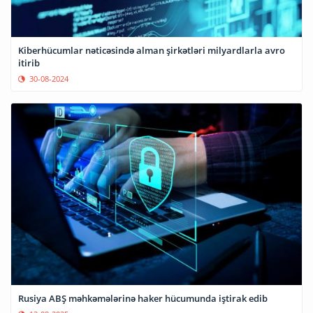
Kiberhücumlar nəticəsində alman şirkətləri milyardlarla avro
itirib
30-08-2024
Rusiya ABŞ məhkəmələrinə haker hücumunda iştirak edib