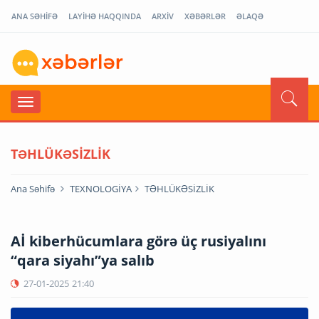
ANA SƏHİFƏ
LAYİHƏ HAQQINDA
ARXİV
XƏBƏRLƏR
ƏLAQƏ
TƏHLÜKƏSİZLİK
Ana Səhifə
TEXNOLOGİYA
TƏHLÜKƏSİZLİK
Aİ kiberhücumlara görə üç rusiyalını
“qara siyahı”ya salıb
27-01-2025
21:40