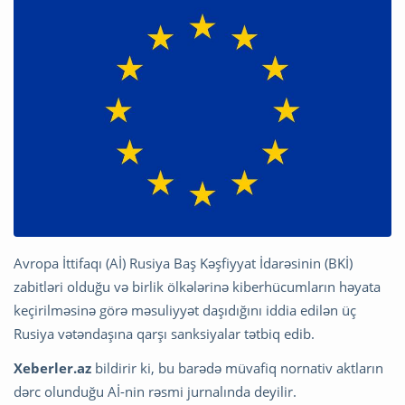
Avropa İttifaqı (Aİ) Rusiya Baş Kəşfiyyat İdarəsinin (BKİ)
zabitləri olduğu və birlik ölkələrinə kiberhücumların həyata
keçirilməsinə görə məsuliyyət daşıdığını iddia edilən üç
Rusiya vətəndaşına qarşı sanksiyalar tətbiq edib.
Xeberler.az
bildirir ki, bu barədə müvafiq nornativ aktların
dərc olunduğu Aİ-nin rəsmi jurnalında deyilir.