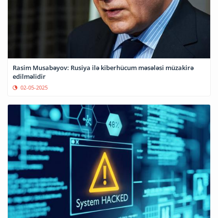
Rasim Musabəyov: Rusiya ilə kiberhücum məsələsi müzakirə
edilməlidir
02-05-2025