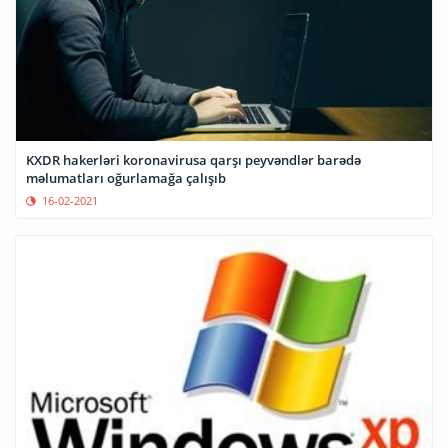
KXDR hakerləri koronavirusa qarşı peyvəndlər barədə
məlumatları oğurlamağa çalışıb
16-02-2021