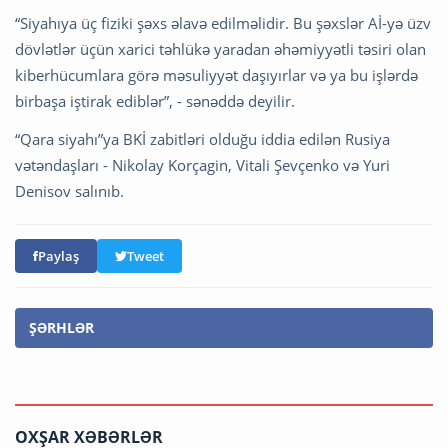
“Siyahıya üç fiziki şəxs əlavə edilməlidir. Bu şəxslər Aİ-yə üzv
dövlətlər üçün xarici təhlükə yaradan əhəmiyyətli təsiri olan
kiberhücumlara görə məsuliyyət daşıyırlar və ya bu işlərdə
birbaşa iştirak ediblər”, - sənəddə deyilir.
“Qara siyahı”ya BKİ zabitləri olduğu iddia edilən Rusiya
vətəndaşları - Nikolay Korçagin, Vitali Şevçenko və Yuri
Denisov salınıb.
Paylaş
Tweet
ŞƏRHLƏR
OXŞAR XƏBƏRLƏR