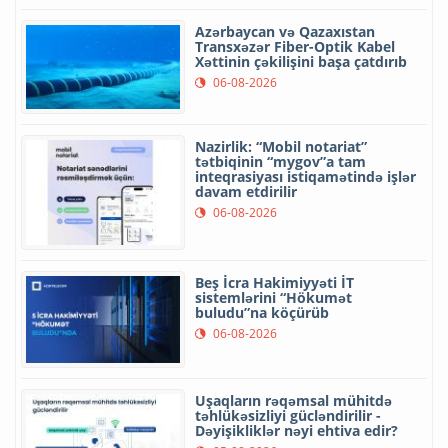
Azərbaycan və Qazaxıstan
Transxəzər Fiber-Optik Kabel
Xəttinin çəkilişini başa çatdırıb
06-08-2026
Nazirlik: “Mobil notariat”
tətbiqinin “mygov”a tam
inteqrasiyası istiqamətində işlər
davam etdirilir
06-08-2026
Beş İcra Hakimiyyəti İT
sistemlərini “Hökumət
buludu”na köçürüb
06-08-2026
Uşaqların rəqəmsal mühitdə
təhlükəsizliyi gücləndirilir -
Dəyişikliklər nəyi ehtiva edir?