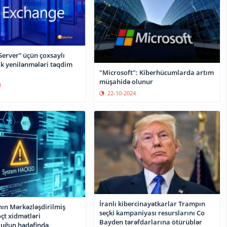
Server” üçün çoxsaylı
ik yenilənmələri təqdim
"Microsoft": Kiberhücumlarda artım
müşahidə olunur
1
22-10-2024
İranlı kibercinayətkarlar Trampın
ın Mərkəzləşdirilmiş
seçki kampaniyası resurslarını Co
çt xidmətləri
Bayden tərəfdarlarına ötürüblər
luğun hədəfində