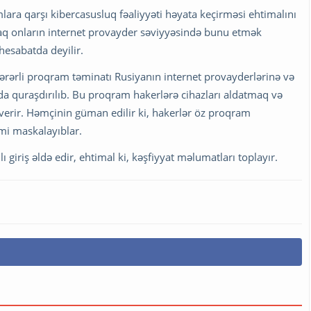
lara qarşı kibercasusluq fəaliyyəti həyata keçirməsi ehtimalını
araq onların internet provayder səviyyəsində bunu etmək
 hesabatda deyilir.
rərli proqram təminatı Rusiyanın internet provayderlərinə və
a quraşdırılıb. Bu proqram hakerlərə cihazları aldatmaq və
 verir. Həmçinin güman edilir ki, hakerlər öz proqram
imi maskalayıblar.
 giriş əldə edir, ehtimal ki, kəşfiyyat məlumatları toplayır.