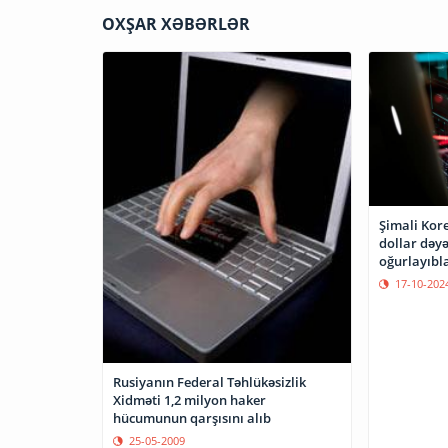
OXŞAR XƏBƏRLƏR
Şimali Koreya h
dollar dəy
oğurlayıbl
17-10-202
Rusiyanın Federal Təhlükəsizlik
Xidməti 1,2 milyon haker
hücumunun qarşısını alıb
25-05-2009