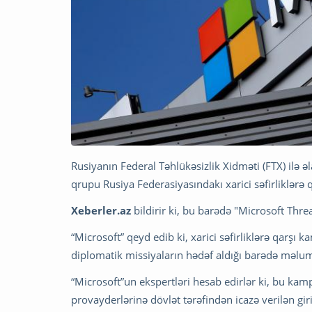
Rusiyanın Federal Təhlükəsizlik Xidməti (FTX) ilə əl
qrupu Rusiya Federasiyasındakı xarici səfirliklərə 
Xeberler.az
bildirir ki, bu barədə "Microsoft Threa
“Microsoft” qeyd edib ki, xarici səfirliklərə qarşı
diplomatik missiyaların hədəf aldığı barədə məlum
“Microsoft”un ekspertləri hesab edirlər ki, bu ka
provayderlərinə dövlət tərəfindən icazə verilən gir