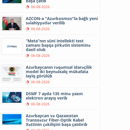
başa çatıb
06-08-2026
AZCON-a "Azərkosmos"la bağlı yeni
səlahiyyətlər verilib
06-08-2026
“Meta”nın süni intellekti test
zamanı başqa şirkətin sisteminə
daxil olub
06-08-2026
Azərbaycanın rəqəmsal idarəçilik
model iki beynəlxalq mükafata
layiq görülüb
06-08-2026
DSMF 7 ayda 135 minə yaxın
elektron arayış verib
06-08-2026
Azərbaycan və Qazaxıstan
Transxəzər Fiber-Optik Kabel
Xəttinin çəkilişini başa çatdırıb