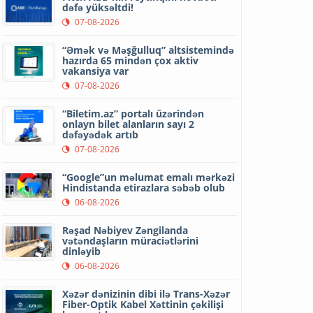
dəfə yüksəltdi!
07-08-2026
“Əmək və Məşğulluq” altsistemində
hazırda 65 mindən çox aktiv
vakansiya var
07-08-2026
“Biletim.az” portalı üzərindən
onlayn bilet alanların sayı 2
dəfəyədək artıb
07-08-2026
“Google”un məlumat emalı mərkəzi
Hindistanda etirazlara səbəb olub
06-08-2026
Rəşad Nəbiyev Zəngilanda
vətəndaşların müraciətlərini
dinləyib
06-08-2026
Xəzər dənizinin dibi ilə Trans-Xəzər
Fiber-Optik Kabel Xəttinin çəkilişi