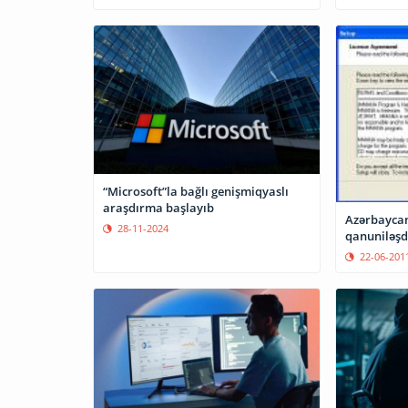
“Microsoft”la bağlı genişmiqyaslı
araşdırma başlayıb
Azərbaycan
28-11-2024
qanuniləşdi
22-06-201