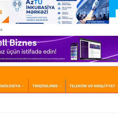
QƏ
XNOLOGİYA
TƏNZİMLƏMƏ
TELEKOM VƏ NƏQLİYYAT