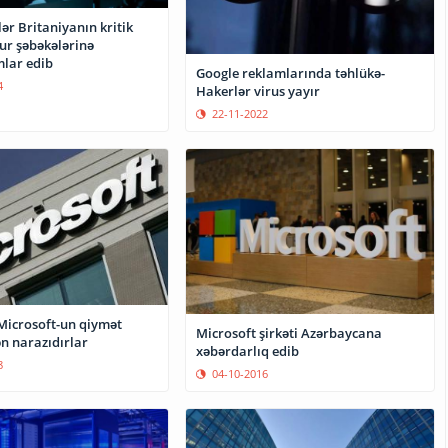
lər Britaniyanın kritik
ur şəbəkələrinə
lar edib
Google reklamlarında təhlükə-
4
Hakerlər virus yayır
22-11-2022
icrosoft-un qiymət
Microsoft şirkəti Azərbaycana
n narazıdırlar
xəbərdarlıq edib
8
04-10-2016