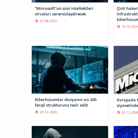
“Microsoft”un süni intellektləri
Çinli haker
virusları zərərsizləşdirəcək
infrastrukt
kiberhücum
07-08-2025
16-10-202
Kiberhücumlar dünyanın azı 200
Avropada M
fərqli strukturuna təsir edib
siyasətində
20-12-2020
02-12-200