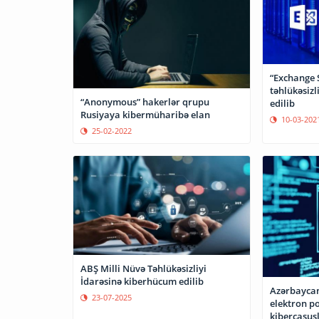
“Exchange 
təhlükəsizl
“Anonymous” hakerlər qrupu
edilib
Rusiyaya kibermüharibə elan
10-03-202
25-02-2022
ABŞ Milli Nüvə Təhlükəsizliyi
İdarəsinə kiberhücum edilib
Azərbaycan
23-07-2025
elektron po
kibercasus