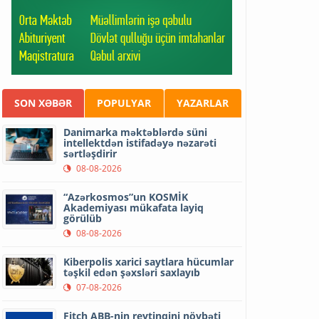
SON XƏBƏR
POPULYAR
YAZARLAR
Danimarka məktəblərdə süni
intellektdən istifadəyə nəzarəti
sərtləşdirir
08-08-2026
“Azərkosmos”un KOSMİK
Akademiyası mükafata layiq
görülüb
08-08-2026
Kiberpolis xarici saytlara hücumlar
təşkil edən şəxsləri saxlayıb
07-08-2026
Fitch ABB-nin reytinqini növbəti