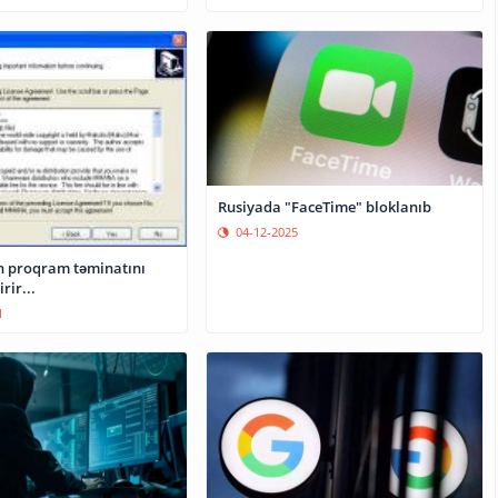
Rusiyada "FaceTime" bloklanıb
04-12-2025
 proqram təminatını
rir...
1