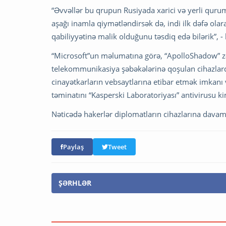
“Əvvəllər bu qrupun Rusiyada xarici və yerli qurum
aşağı inamla qiymətləndirsək də, indi ilk dəfə ol
qabiliyyətinə malik olduğunu təsdiq edə bilərik”, -
“Microsoft”un məlumatına görə, “ApolloShadow” zə
telekommunikasiya şəbəkələrinə qoşulan cihazlard
cinayətkarların vebsaytlarına etibar etmək imkanı
təminatını “Kasperski Laboratoriyası” antivirusu k
Nəticədə hakerlər diplomatların cihazlarına davamlı
Paylaş
Tweet
ŞƏRHLƏR