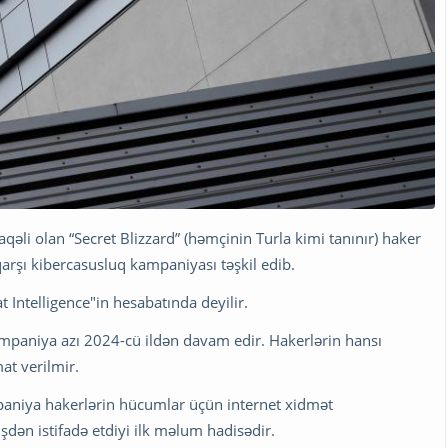
aqəli olan “Secret Blizzard” (həmçinin Turla kimi tanınır) haker
qarşı kibercasusluq kampaniyası təşkil edib.
t Intelligence"in hesabatında deyilir.
 kampaniya azı 2024-cü ildən davam edir. Hakerlərin hansı
at verilmir.
mpaniya hakerlərin hücumlar üçün internet xidmət
işdən istifadə etdiyi ilk məlum hadisədir.