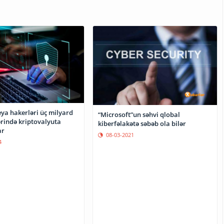
akerləri üç milyard
“Microsoft”un səhvi qlobal
ərində kriptovalyuta
kiberfəlakətə səbəb ola bilər
ar
08-03-2021
4