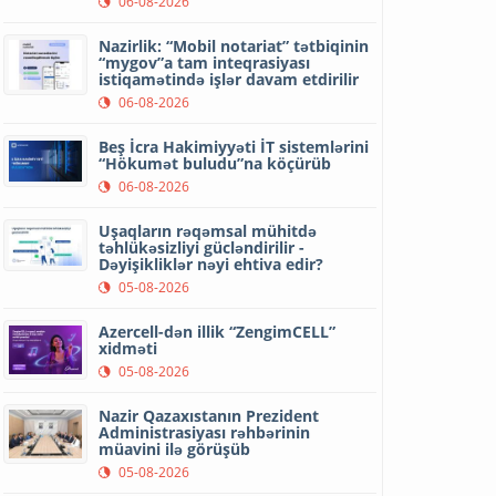
06-08-2026
Nazirlik: “Mobil notariat” tətbiqinin
“mygov”a tam inteqrasiyası
istiqamətində işlər davam etdirilir
06-08-2026
Beş İcra Hakimiyyəti İT sistemlərini
“Hökumət buludu”na köçürüb
06-08-2026
Uşaqların rəqəmsal mühitdə
təhlükəsizliyi gücləndirilir -
Dəyişikliklər nəyi ehtiva edir?
05-08-2026
Azercell-dən illik “ZengimCELL”
xidməti
05-08-2026
Nazir Qazaxıstanın Prezident
Administrasiyası rəhbərinin
müavini ilə görüşüb
05-08-2026