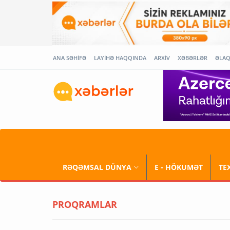
ANA SƏHİFƏ
LAYİHƏ HAQQINDA
ARXİV
XƏBƏRLƏR
ƏLA
RƏQƏMSAL DÜNYA
E - HÖKUMƏT
TE
PROQRAMLAR