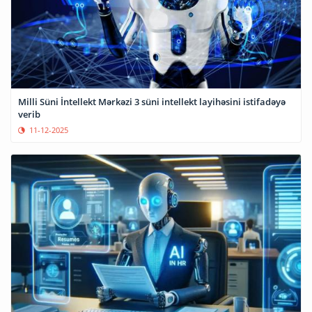
Milli Süni İntellekt Mərkəzi 3 süni intellekt layihəsini istifadəyə
verib
11-12-2025