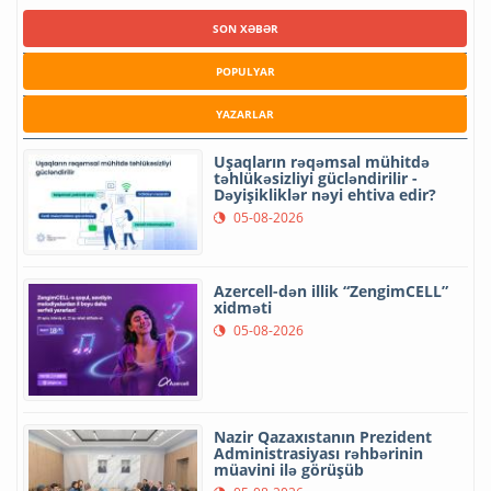
SON XƏBƏR
POPULYAR
YAZARLAR
Uşaqların rəqəmsal mühitdə
təhlükəsizliyi gücləndirilir -
Dəyişikliklər nəyi ehtiva edir?
05-08-2026
Azercell-dən illik “ZengimCELL”
xidməti
05-08-2026
Nazir Qazaxıstanın Prezident
Administrasiyası rəhbərinin
müavini ilə görüşüb