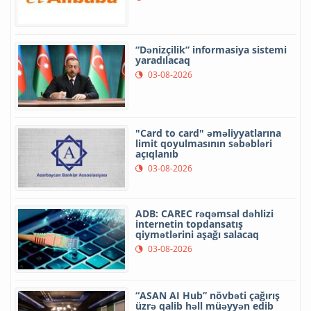
“Dənizçilik” informasiya sistemi
yaradılacaq
03-08-2026
"Card to card" əməliyyatlarına
limit qoyulmasının səbəbləri
açıqlanıb
03-08-2026
ADB: CAREC rəqəmsal dəhlizi
internetin topdansatış
qiymətlərini aşağı salacaq
03-08-2026
“ASAN AI Hub” növbəti çağırış
üzrə qalib həll müəyyən edib