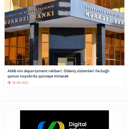
AMB-nin departament rəhbəri: Ödəniş sistemləri ilə bağlı
qanun noyabrda qüvvəyə minəcək
06-09-2023