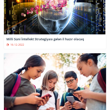
Milli Süni İntellekt Strategiyası gələn il hazır olacaq
16-12-2022