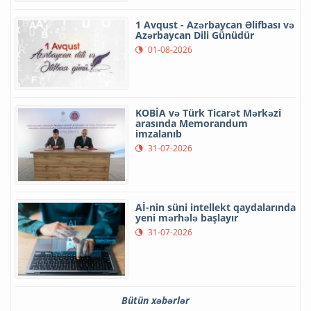
1 Avqust - Azərbaycan Əlifbası və
Azərbaycan Dili Günüdür
01-08-2026
KOBİA və Türk Ticarət Mərkəzi
arasında Memorandum
imzalanıb
31-07-2026
Aİ-nin süni intellekt qaydalarında
yeni mərhələ başlayır
31-07-2026
Bütün xəbərlər