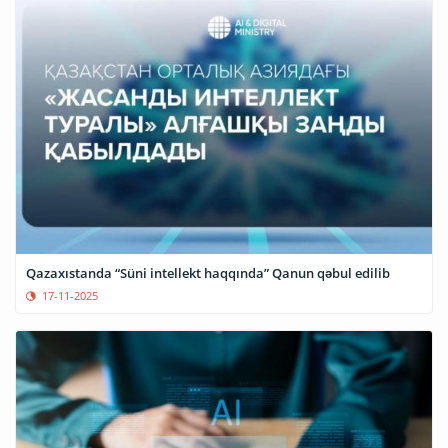
Qazaxıstanda “Süni intellekt haqqında” Qanun qəbul edilib
17-11-2025