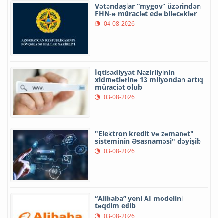
Vətəndaşlar “mygov” üzərindən
FHN-ə müraciət edə biləcəklər
04-08-2026
İqtisadiyyat Nazirliyinin
xidmətlərinə 13 milyondan artıq
müraciət olub
03-08-2026
"Elektron kredit və zəmanət"
sisteminin Əsasnaməsi" dəyişib
03-08-2026
“Alibaba” yeni AI modelini
təqdim edib
03-08-2026