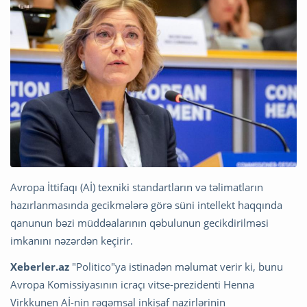
Avropa İttifaqı (Aİ) texniki standartların və təlimatların
hazırlanmasında gecikmələrə görə süni intellekt haqqında
qanunun bəzi müddəalarının qəbulunun gecikdirilməsi
imkanını nəzərdən keçirir.
Xeberler.az
"Politico"ya istinadən məlumat verir ki, bunu
Avropa Komissiyasının icraçı vitse-prezidenti Henna
Virkkunen Aİ-nin rəqəmsal inkişaf nazirlərinin