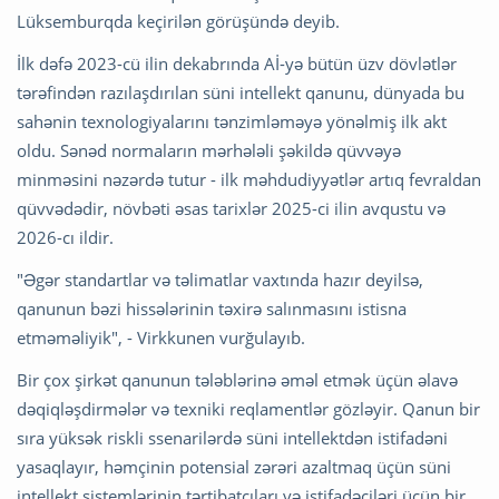
Lüksemburqda keçirilən görüşündə deyib.
İlk dəfə 2023-cü ilin dekabrında Aİ-yə bütün üzv dövlətlər
tərəfindən razılaşdırılan süni intellekt qanunu, dünyada bu
sahənin texnologiyalarını tənzimləməyə yönəlmiş ilk akt
oldu. Sənəd normaların mərhələli şəkildə qüvvəyə
minməsini nəzərdə tutur - ilk məhdudiyyətlər artıq fevraldan
qüvvədədir, növbəti əsas tarixlər 2025-ci ilin avqustu və
2026-cı ildir.
"Əgər standartlar və təlimatlar vaxtında hazır deyilsə,
qanunun bəzi hissələrinin təxirə salınmasını istisna
etməməliyik", - Virkkunen vurğulayıb.
Bir çox şirkət qanunun tələblərinə əməl etmək üçün əlavə
dəqiqləşdirmələr və texniki reqlamentlər gözləyir. Qanun bir
sıra yüksək riskli ssenarilərdə süni intellektdən istifadəni
yasaqlayır, həmçinin potensial zərəri azaltmaq üçün süni
intellekt sistemlərinin tərtibatçıları və istifadəçiləri üçün bir