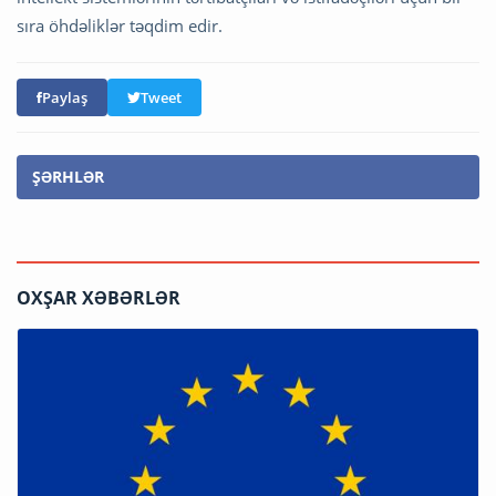
sıra öhdəliklər təqdim edir.
Paylaş
Tweet
ŞƏRHLƏR
OXŞAR XƏBƏRLƏR