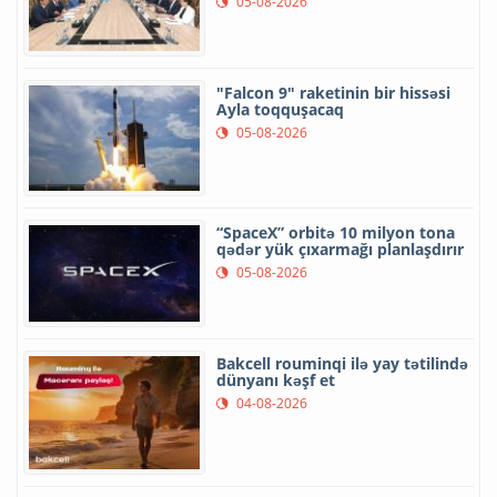
05-08-2026
"Falcon 9" raketinin bir hissəsi
Ayla toqquşacaq
05-08-2026
“SpaceX” orbitə 10 milyon tona
qədər yük çıxarmağı planlaşdırır
05-08-2026
Bakcell rouminqi ilə yay tətilində
dünyanı kəşf et
04-08-2026