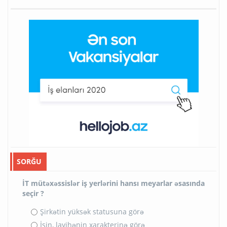
SORĞU
İT mütəxəssislər iş yerlərini hansı meyarlar əsasında
seçir ?
Şirkətin yüksək statusuna görə
İşin, layihənin xarakterinə görə