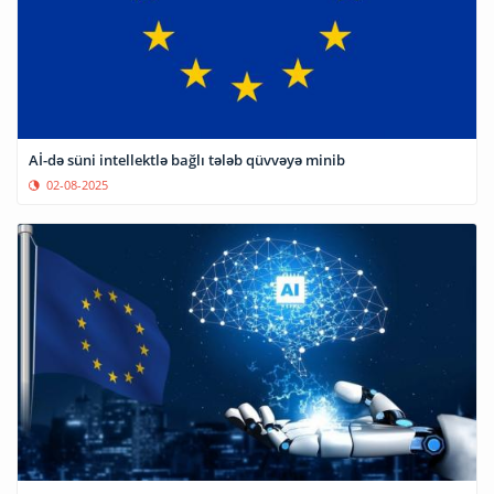
Aİ-də süni intellektlə bağlı tələb qüvvəyə minib
02-08-2025