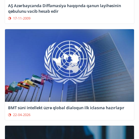
AŞ Azərbaycanda Diffamasiya haqqında qanun layihəsinin
qəbulunu vacib hesab edir
17-11-2009
BMT süni intellekt üzrə qlobal dialoqun ilk iclasına hazırlaşır
22-04-2026