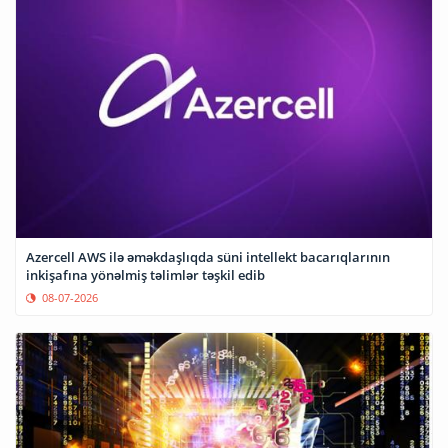
Azercell AWS ilə əməkdaşlıqda süni intellekt bacarıqlarının
inkişafına yönəlmiş təlimlər təşkil edib
08-07-2026