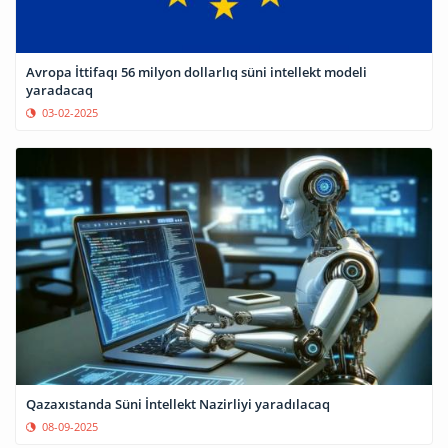
Avropa İttifaqı 56 milyon dollarlıq süni intellekt modeli
yaradacaq
03-02-2025
Qazaxıstanda Süni İntellekt Nazirliyi yaradılacaq
08-09-2025