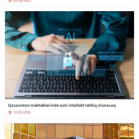
05-06-2025
Qazaxıstan məktəblərində süni intellekt tətbiq olunacaq
12-05-2026