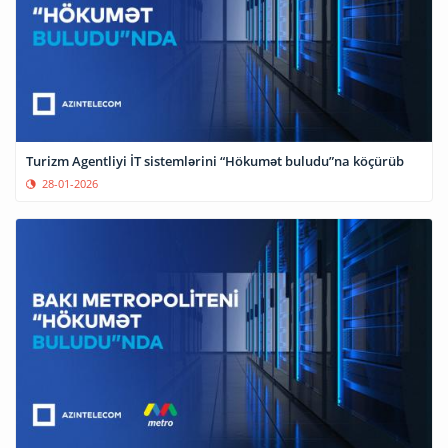
Turizm Agentliyi İT sistemlərini “Hökumət buludu”na köçürüb
28-01-2026