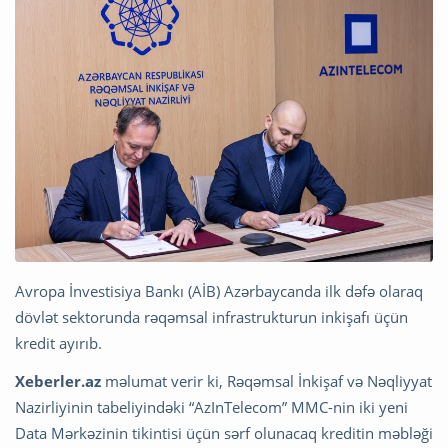
Avropa İnvestisiya Bankı (AİB) Azərbaycanda ilk dəfə olaraq
dövlət sektorunda rəqəmsal infrastrukturun inkişafı üçün
kredit ayırıb.
Xeberler.az
məlumat verir ki, Rəqəmsal İnkişaf və Nəqliyyat
Nazirliyinin tabeliyindəki “AzInTelecom” MMC-nin iki yeni
Data Mərkəzinin tikintisi üçün sərf olunacaq kreditin məbləği