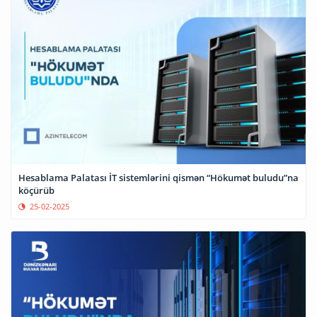
Hesablama Palatası İT sistemlərini qismən “Hökumət buludu”na
köçürüb
25-02-2025