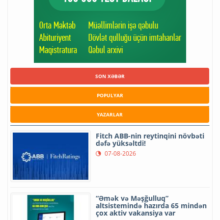
SON XƏBƏR
POPULYAR
YAZARLAR
Fitch ABB-nin reytinqini növbəti
dəfə yüksəltdi!
07-08-2026
“Əmək və Məşğulluq”
altsistemində hazırda 65 mindən
çox aktiv vakansiya var