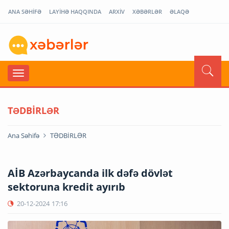
ANA SƏHİFƏ
LAYİHƏ HAQQINDA
ARXİV
XƏBƏRLƏR
ƏLAQƏ
TƏDBİRLƏR
Ana Səhifə
TƏDBİRLƏR
AİB Azərbaycanda ilk dəfə dövlət
sektoruna kredit ayırıb
20-12-2024
17:16