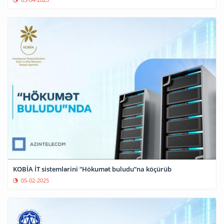
KOBİA İT sistemlərini “Hökumət buludu”na köçürüb
05-02-2025