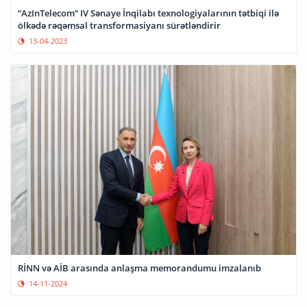
“AzInTelecom” IV Sənaye İnqilabı texnologiyalarının tətbiqi ilə
ölkədə rəqəmsal transformasiyanı sürətləndirir
13-04-2023
RİNN və AİB arasında anlaşma memorandumu imzalanıb
14-11-2024