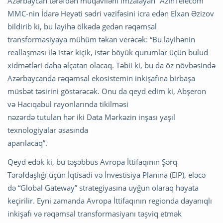
Azərbaycan tərəfdən müqaviləni imzalayan “AzInTelecom”
MMC-nin İdarə Heyəti sədri vəzifəsini icra edən Elxan Əzizov
bildirib ki, bu layihə ölkədə gedən rəqəmsal
transformasiyaya mühüm təkan verəcək: “Bu layihənin
reallaşması ilə istər kiçik, istər böyük qurumlar üçün bulud
xidmətləri daha əlçatan olacaq. Təbii ki, bu da öz növbəsində
Azərbaycanda rəqəmsal ekosistemin inkişafına birbaşa
müsbət təsirini göstərəcək. Onu da qeyd edim ki, Abşeron
və Hacıqabul rayonlarında tikilməsi
nəzərdə tutulan hər iki Data Mərkəzin inşası yaşıl
texnologiyalar əsasında
aparılacaq”.
Qeyd edək ki, bu təşəbbüs Avropa İttifaqının Şərq
Tərəfdaşlığı üçün İqtisadi və İnvestisiya Planına (EIP), eləcə
də “Global Gateway” strategiyasına uyğun olaraq həyata
keçirilir. Eyni zamanda Avropa İttifaqının regionda dayanıqlı
inkişafı və rəqəmsal transformasiyanı təşviq etmək