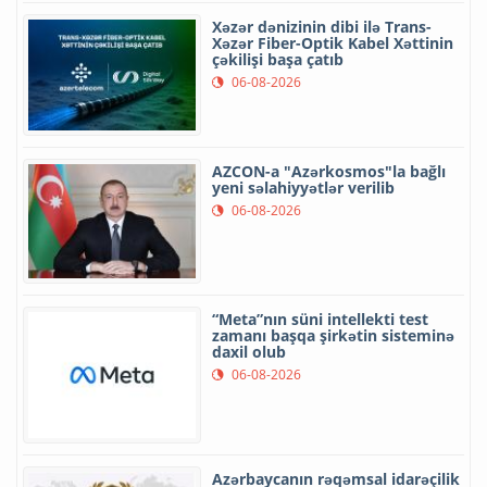
Xəzər dənizinin dibi ilə Trans-
Xəzər Fiber-Optik Kabel Xəttinin
çəkilişi başa çatıb
06-08-2026
AZCON-a "Azərkosmos"la bağlı
yeni səlahiyyətlər verilib
06-08-2026
“Meta”nın süni intellekti test
zamanı başqa şirkətin sisteminə
daxil olub
06-08-2026
Azərbaycanın rəqəmsal idarəçilik