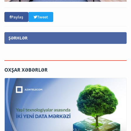
Paylaş
Tweet
ŞƏRHLƏR
OXŞAR XƏBƏRLƏR