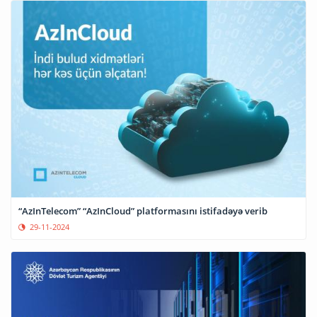
“AzInTelecom” “AzInCloud” platformasını istifadəyə verib
29-11-2024