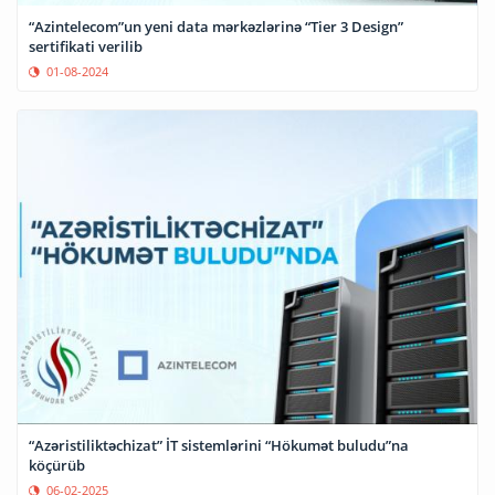
“Azintelecom”un yeni data mərkəzlərinə “Tier 3 Design”
sertifikati verilib
01-08-2024
“Azəristiliktəchizat” İT sistemlərini “Hökumət buludu”na
köçürüb
06-02-2025