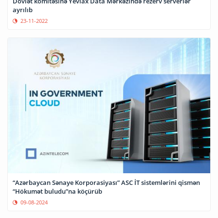
Dövlət komitəsinə Yevlax Data Mərkəzində rezerv serverlər
ayrılıb
23-11-2022
“Azərbaycan Sənaye Korporasiyası” ASC İT sistemlərini qismən
“Hökumət buludu”na köçürüb
09-08-2024