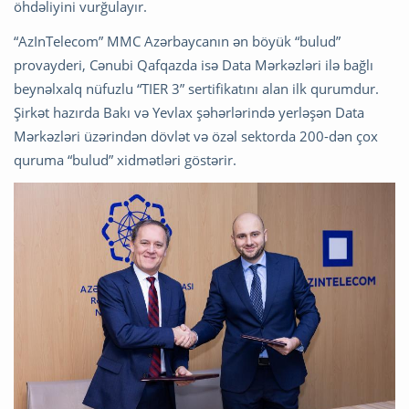
öhdəliyini vurğulayır.
“AzInTelecom” MMC Azərbaycanın ən böyük “bulud”
provayderi, Cənubi Qafqazda isə Data Mərkəzləri ilə bağlı
beynəlxalq nüfuzlu “TIER 3” sertifikatını alan ilk qurumdur.
Şirkət hazırda Bakı və Yevlax şəhərlərində yerləşən Data
Mərkəzləri üzərindən dövlət və özəl sektorda 200-dən çox
quruma “bulud” xidmətləri göstərir.