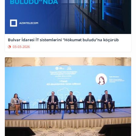
Bulvar İdarəsi İT sistemlərini “Hökumət buludu”na köçürüb
03-03-2026