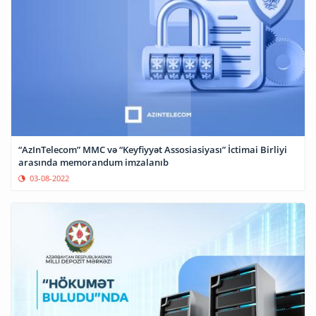
“AzInTelecom” MMC və “Keyfiyyət Assosiasiyası” İctimai Birliyi
arasında memorandum imzalanıb
03-08-2022