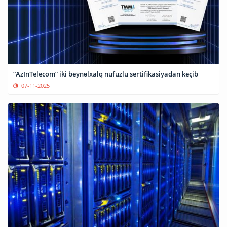
“AzInTelecom” iki beynəlxalq nüfuzlu sertifikasiyadan keçib
07-11-2025