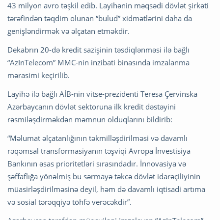
43 milyon avro təşkil edib. Layihənin məqsədi dövlət şirkəti
tərəfindən təqdim olunan “bulud” xidmətlərini daha da
genişləndirmək və əlçatan etməkdir.
Dekabrın 20-də kredit sazişinin təsdiqlənməsi ilə bağlı
“AzInTelecom” MMC-nin inzibati binasında imzalanma
mərasimi keçirilib.
Layihə ilə bağlı AİB-nin vitse-prezidenti Teresa Çervinska
Azərbaycanın dövlət sektoruna ilk kredit dəstəyini
rəsmiləşdirməkdən məmnun olduqlarını bildirib:
“Məlumat əlçatanlığının təkmilləşdirilməsi və davamlı
rəqəmsal transformasiyanın təşviqi Avropa İnvestisiya
Bankının əsas prioritetləri sırasındadır. İnnovasiya və
şəffaflığa yönəlmiş bu sərmayə təkcə dövlət idarəçiliyinin
müasirləşdirilməsinə deyil, həm də davamlı iqtisadi artıma
və sosial tərəqqiyə töhfə verəcəkdir”.