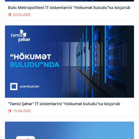
Bakı Metropoliteni İT sistemlərini “Hökumət buludu”na köçürüb
03-02-2026
“Təmiz Şəhər” İT sistemlərini “Hökumət buludu”na köçürüb
15-04-2026