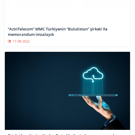
“AzInTelecom” MMC Türkiyənin “Bulutistan” şirkəti ilə
memorandum imzalayıb
11-08-2022