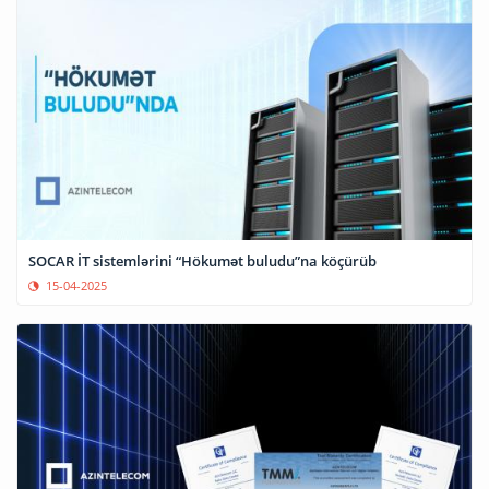
SOCAR İT sistemlərini “Hökumət buludu”na köçürüb
15-04-2025