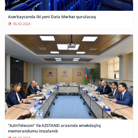
Azərbaycanda iki yeni Data Mərkəz qurulacaq
06-02-2024
“AzInTelecom” ilə AZSTAND arasında əməkdaşlıq
memorandumu imzalanıb
05-04-2023