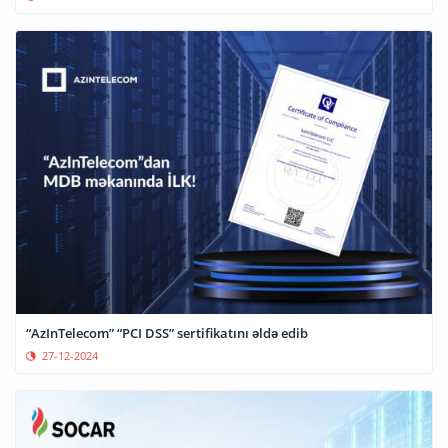
“AzInTelecom” “PCI DSS” sertifikatını əldə edib
27-12-2024