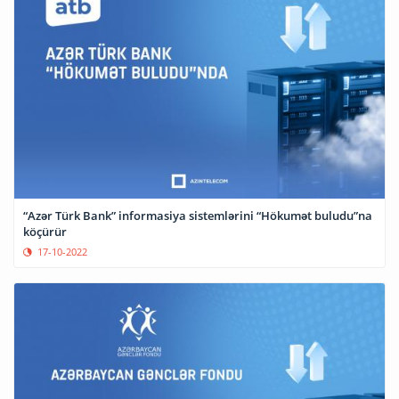
“Azər Türk Bank” informasiya sistemlərini “Hökumət buludu”na
köçürür
17-10-2022