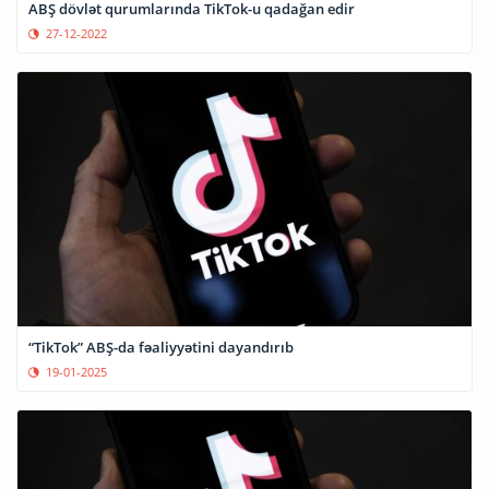
ABŞ dövlət qurumlarında TikTok-u qadağan edir
27-12-2022
“TikTok” ABŞ-da fəaliyyətini dayandırıb
19-01-2025