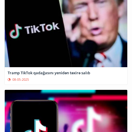
Tramp TikTok qadağasını yenidən təxirə salıb
08-05-2025