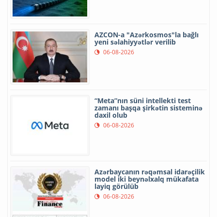
AZCON-a "Azərkosmos"la bağlı
yeni səlahiyyətlər verilib
06-08-2026
“Meta”nın süni intellekti test
zamanı başqa şirkətin sisteminə
daxil olub
06-08-2026
Azərbaycanın rəqəmsal idarəçilik
model iki beynəlxalq mükafata
layiq görülüb
06-08-2026