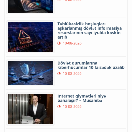
Təhlükəsizlik boşluqları
aşkarlanmış dövlət informasiya
resurslarının sayı iyulda kəskin
artıb
10-08-2026
Dövlət qurumlarına
kiberhücumlar 10 faizədək azalıb
10-08-2026
İnternet qiymətləri niyə
bahalaşır? – Müsahibə
10-08-2026