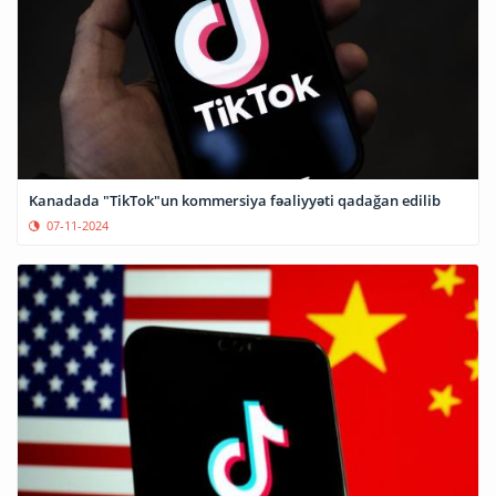
Kanadada "TikTok"un kommersiya fəaliyyəti qadağan edilib
07-11-2024