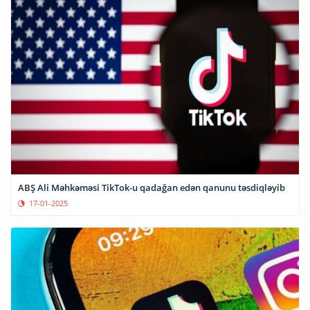
ABŞ Ali Məhkəməsi TikTok-u qadağan edən qanunu təsdiqləyib
17-01-2025