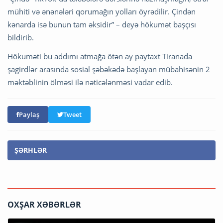
mühiti və ənənələri qorumağın yolları öyrədilir. Çindən
kənarda isə bunun tam əksidir” – deyə hökumət başçısı
bildirib.
Hökuməti bu addımı atmağa ötən ay paytaxt Tiranada
şagirdlər arasında sosial şəbəkədə başlayan mübahisənin 2
məktəblinin ölməsi ilə nəticələnməsi vadar edib.
Paylaş
Tweet
ŞƏRHLƏR
OXŞAR XƏBƏRLƏR