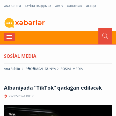
ANA SƏHİFƏ
LAYİHƏ HAQQINDA
ARXİV
XƏBƏRLƏR
ƏLAQƏ
SOSİAL MEDIA
Ana Səhifə
RƏQƏMSAL DÜNYA
SOSİAL MEDIA
Albaniyada “TikTok” qadağan ediləcək
22-12-2024
08:50