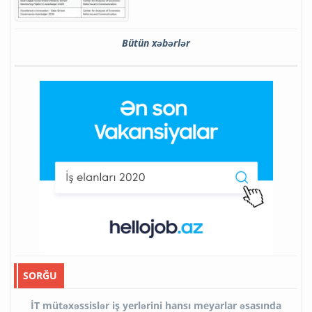
Bütün xəbərlər
SORĞU
İT mütəxəssislər iş yerlərini hansı meyarlar əsasında