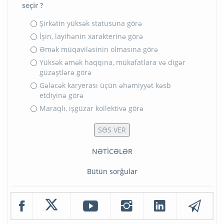
seçir ?
Şirkətin yüksək statusuna görə
İşin, layihənin xarakterinə görə
Əmək müqaviləsinin olmasına görə
Yüksək əmək haqqına, mükafatlara və digər
güzəştlərə görə
Gələcək karyerası üçün əhəmiyyət kəsb
etdiyinə görə
Maraqlı, işgüzar kollektivə görə
NƏTİCƏLƏR
Bütün sorğular