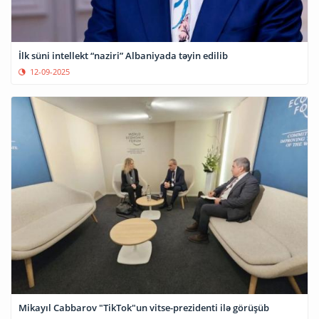
İlk süni intellekt “naziri” Albaniyada təyin edilib
12-09-2025
Mikayıl Cabbarov "TikTok"un vitse-prezidenti ilə görüşüb