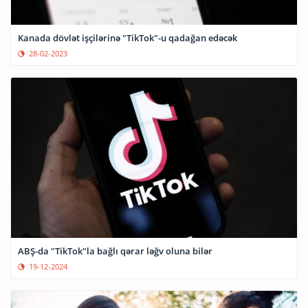
Kanada dövlət işçilərinə "TikTok"-u qadağan edəcək
28-02-2023
ABŞ-da "TikTok"la bağlı qərar ləğv oluna bilər
19-12-2024