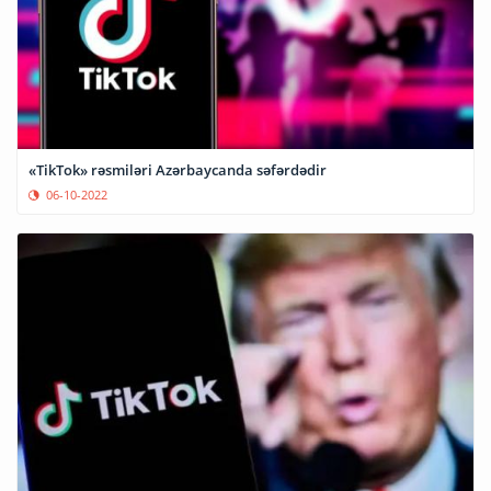
«TikTok» rəsmiləri Azərbaycanda səfərdədir
06-10-2022