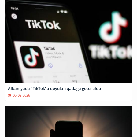
Albaniyada "TikTok"a qoyulan qadağa götürülüb
05-02-2026