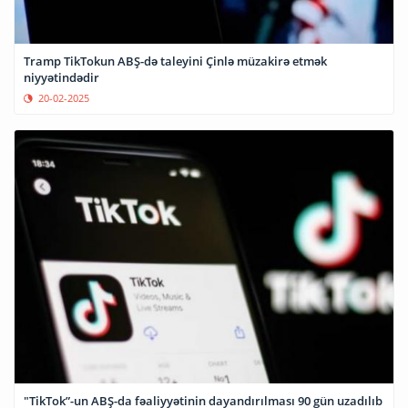
Tramp TikTokun ABŞ-də taleyini Çinlə müzakirə etmək
niyyətindədir
20-02-2025
"TikTok”-un ABŞ-da fəaliyyətinin dayandırılması 90 gün uzadılıb