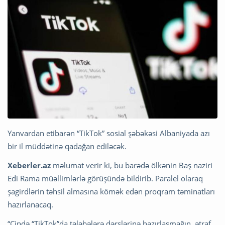
Yanvardan etibarən “TikTok” sosial şəbəkəsi Albaniyada azı
bir il müddətinə qadağan ediləcək.
Xeberler.az
məlumat verir ki, bu barədə ölkənin Baş naziri
Edi Rama müəllimlərlə görüşündə bildirib. Paralel olaraq
şagirdlərin təhsil almasına kömək edən proqram təminatları
hazırlanacaq.
“Çində “TikTok”da tələbələrə dərslərinə hazırlaşmağın, ətraf