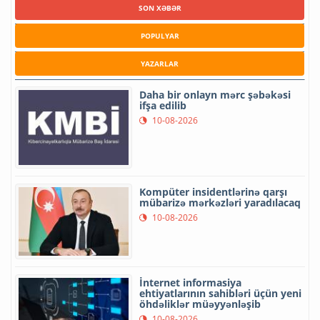
SON XƏBƏR
POPULYAR
YAZARLAR
Daha bir onlayn mərc şəbəkəsi
ifşa edilib
10-08-2026
Kompüter insidentlərinə qarşı
mübarizə mərkəzləri yaradılacaq
10-08-2026
İnternet informasiya
ehtiyatlarının sahibləri üçün yeni
öhdəliklər müəyyənləşib
10-08-2026