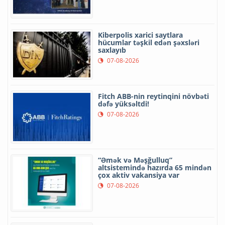
Kiberpolis xarici saytlara
hücumlar təşkil edən şəxsləri
saxlayıb
07-08-2026
Fitch ABB-nin reytinqini növbəti
dəfə yüksəltdi!
07-08-2026
“Əmək və Məşğulluq”
altsistemində hazırda 65 mindən
çox aktiv vakansiya var
07-08-2026