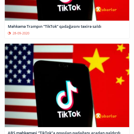
Məhkəmə Trampın “TikTok” qadağasını təxirə saldı
28-09-2020
ABŞ məhkəməsi “TikTok”a qoyulan qadağanı aradan qaldırdı