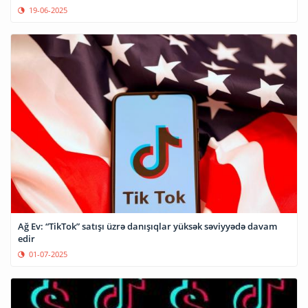
19-06-2025
Ağ Ev: “TikTok” satışı üzrə danışıqlar yüksək səviyyədə davam
edir
01-07-2025