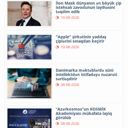
İlon Mask dünyanın ən böyük çip
istehsalı zavodunun layihəsini
təqdim edib
10-08-2026
"Apple" şirkətinin yaddaş
çiplərini sınaqdan keçirir
10-08-2026
Danimarka məktəblərdə süni
intellektdən istifadəyə nəzarəti
sərtləşdirir
08-08-2026
“Azərkosmos”un KOSMİK
Akademiyası mükafata layiq
görülüb
08-08-2026