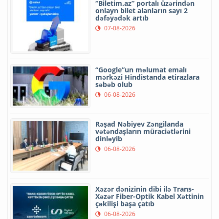
“Biletim.az” portalı üzərindən
onlayn bilet alanların sayı 2
dəfəyədək artıb
07-08-2026
“Google”un məlumat emalı
mərkəzi Hindistanda etirazlara
səbəb olub
06-08-2026
Rəşad Nəbiyev Zəngilanda
vətəndaşların müraciətlərini
dinləyib
06-08-2026
Xəzər dənizinin dibi ilə Trans-
Xəzər Fiber-Optik Kabel Xəttinin
çəkilişi başa çatıb
06-08-2026