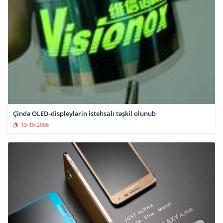
Çində OLED-displeylərin istehsalı təşkil olunub
13-10-2008