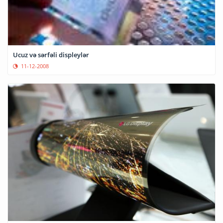
Ucuz və sərfəli displeylər
11-12-2008