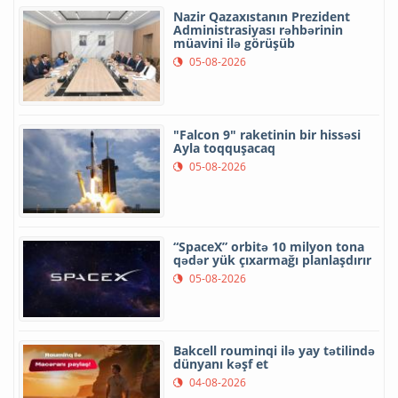
Nazir Qazaxıstanın Prezident
Administrasiyası rəhbərinin
müavini ilə görüşüb
05-08-2026
"Falcon 9" raketinin bir hissəsi
Ayla toqquşacaq
05-08-2026
“SpaceX” orbitə 10 milyon tona
qədər yük çıxarmağı planlaşdırır
05-08-2026
Bakcell rouminqi ilə yay tətilində
dünyanı kəşf et
04-08-2026