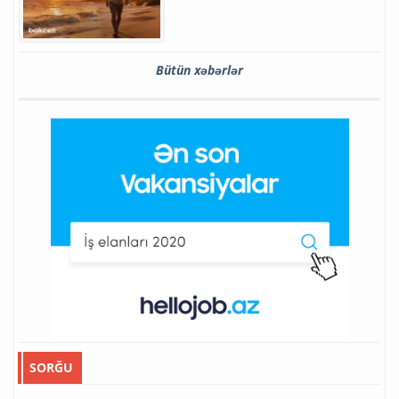
Bütün xəbərlər
SORĞU