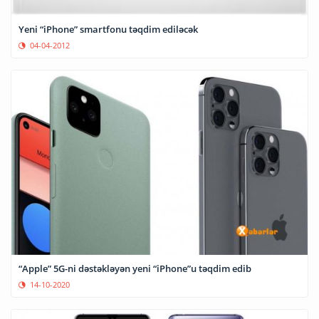
Yeni “iPhone” smartfonu təqdim ediləcək
04-04-2012
“Apple” 5G-ni dəstəkləyən yeni “iPhone”u təqdim edib
14-10-2020