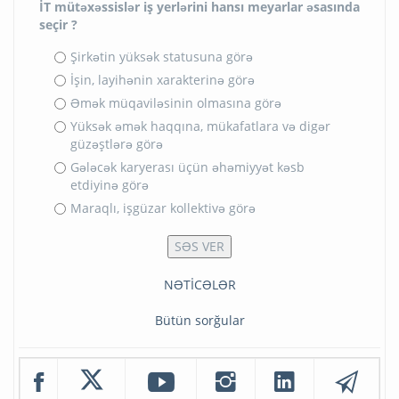
İT mütəxəssislər iş yerlərini hansı meyarlar əsasında
seçir ?
Şirkətin yüksək statusuna görə
İşin, layihənin xarakterinə görə
Əmək müqaviləsinin olmasına görə
Yüksək əmək haqqına, mükafatlara və digər
güzəştlərə görə
Gələcək karyerası üçün əhəmiyyət kəsb
etdiyinə görə
Maraqlı, işgüzar kollektivə görə
NƏTİCƏLƏR
Bütün sorğular