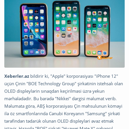
Xeberler.az
bildirir ki, "Apple" korporasiyası "iPhone 12"
üçün Çinin "BOE Technology Group" şirkətinin istehsalı olan
OLED displeylərin sınaqdan keçirilməsi üzrə yekun
mərhələdədir. Bu barədə "Nikkei" dərgisi məlumat verib.
Məlumata görə, ABŞ korporasiyası Çin məhsulunun köməyi
ilə öz smartfonlarında Cənubi Koreyanın "Samsung" şirkəti
tərəfindən tədarük olunan OLED displeyləri əvəz etmək
istəyir. Hazırda "BOE" şirkəti "Huawei Mate X" qabaqcıl