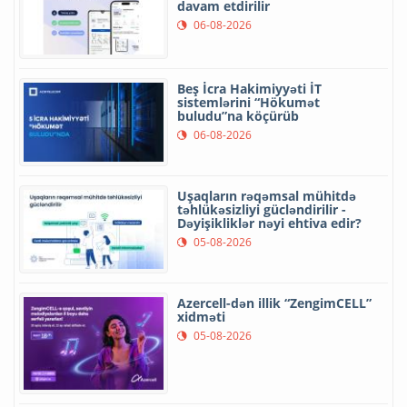
davam etdirilir
06-08-2026
Beş İcra Hakimiyyəti İT
sistemlərini “Hökumət
buludu”na köçürüb
06-08-2026
Uşaqların rəqəmsal mühitdə
təhlükəsizliyi gücləndirilir -
Dəyişikliklər nəyi ehtiva edir?
05-08-2026
Azercell-dən illik “ZengimCELL”
xidməti
05-08-2026