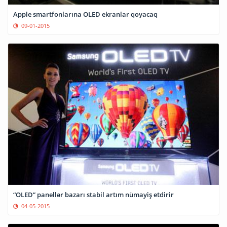
Apple smartfonlarına OLED ekranlar qoyacaq
09-01-2015
“OLED” panellər bazarı stabil artım nümayiş etdirir
04-05-2015