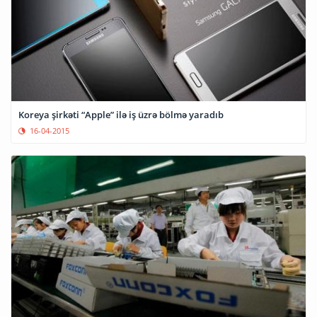
Koreya şirkəti “Apple” ilə iş üzrə bölmə yaradıb
16-04-2015