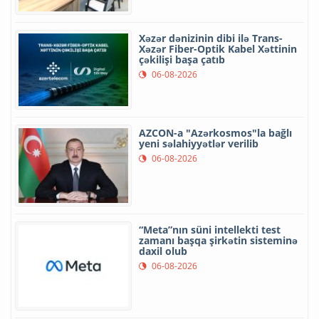
Xəzər dənizinin dibi ilə Trans-
Xəzər Fiber-Optik Kabel Xəttinin
çəkilişi başa çatıb
06-08-2026
AZCON-a "Azərkosmos"la bağlı
yeni səlahiyyətlər verilib
06-08-2026
“Meta”nın süni intellekti test
zamanı başqa şirkətin sisteminə
daxil olub
06-08-2026