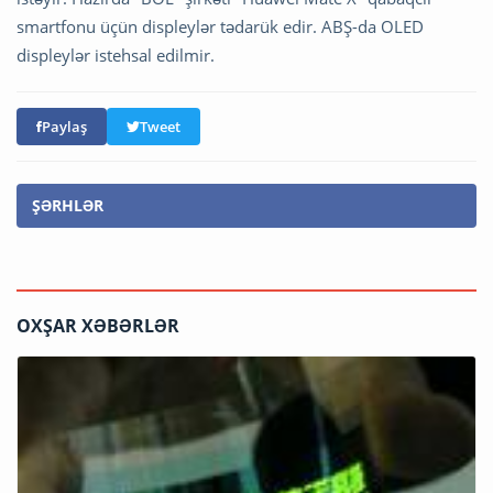
smartfonu üçün displeylər tədarük edir. ABŞ-da OLED
displeylər istehsal edilmir.
Paylaş
Tweet
ŞƏRHLƏR
OXŞAR XƏBƏRLƏR