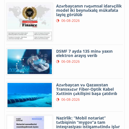
Azərbaycanın rəqəmsal idarəçilik
model iki beynəlxalq mükafata
layiq görülüb
06-08-2026
DSMF 7 ayda 135 minə yaxın
elektron arayış verib
06-08-2026
Azərbaycan və Qazaxıstan
Transxəzər Fiber-Optik Kabel
Xəttinin çəkilişini başa çatdırıb
06-08-2026
Nazirlik: “Mobil notariat”
tətbiqinin “mygov”a tam
inteqrasiyası istiqamətində işlər