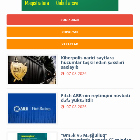
SON XƏBƏR
POPULYAR
YAZARLAR
Kiberpolis xarici saytlara
hücumlar təşkil edən şəxsləri
saxlayıb
07-08-2026
Fitch ABB-nin reytinqini növbəti
dəfə yüksəltdi!
07-08-2026
“Əmək və Məşğulluq”
altsistemində hazırda 65 mindən