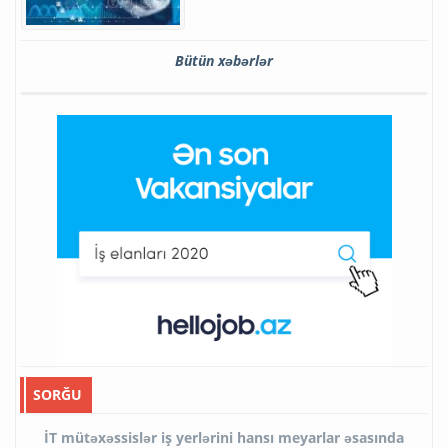
Bütün xəbərlər
SORĞU
İT mütəxəssislər iş yerlərini hansı meyarlar əsasında