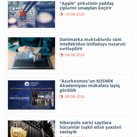
"Apple" şirkətinin yaddaş
çiplərini sınaqdan keçirir
10-08-2026
Danimarka məktəblərdə süni
intellektdən istifadəyə nəzarəti
sərtləşdirir
08-08-2026
“Azərkosmos”un KOSMİK
Akademiyası mükafata layiq
görülüb
08-08-2026
Kiberpolis xarici saytlara
hücumlar təşkil edən şəxsləri
saxlayıb