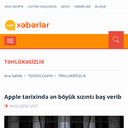
ANA SƏHİFƏ
LAYİHƏ HAQQINDA
ARXİV
XƏBƏRLƏR
ƏLAQƏ
TƏHLÜKƏSİZLİK
Ana Səhifə
TEXNOLOGİYA
TƏHLÜKƏSİZLİK
Apple tarixində ən böyük sızıntı baş verib
09-02-2018
12:37