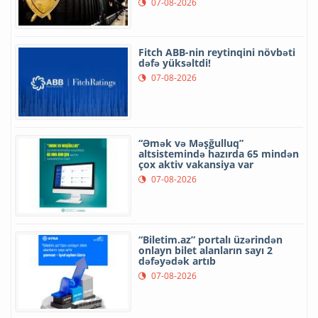
07-08-2026
Fitch ABB-nin reytinqini növbəti
dəfə yüksəltdi!
07-08-2026
“Əmək və Məşğulluq”
altsistemində hazırda 65 mindən
çox aktiv vakansiya var
07-08-2026
“Biletim.az” portalı üzərindən
onlayn bilet alanların sayı 2
dəfəyədək artıb
07-08-2026