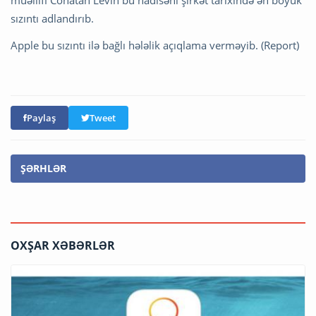
müəllifi Conatan Levin bu hadisəni şirkət tarixində ən böyük
sızıntı adlandırıb.
Apple bu sızıntı ilə bağlı hələlik açıqlama verməyib. (Report)
Paylaş
Tweet
ŞƏRHLƏR
OXŞAR XƏBƏRLƏR