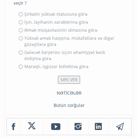
seçir ?
Şirkətin yüksək statusuna görə
İşin, layihənin xarakterinə görə
Əmək müqaviləsinin olmasına görə
Yüksək əmək haqqına, mükafatlara və digər
güzəştlərə görə
Gələcək karyerası üçün əhəmiyyət kəsb
etdiyinə görə
Maraqlı, işgüzar kollektivə görə
NƏTİCƏLƏR
Bütün sorğular