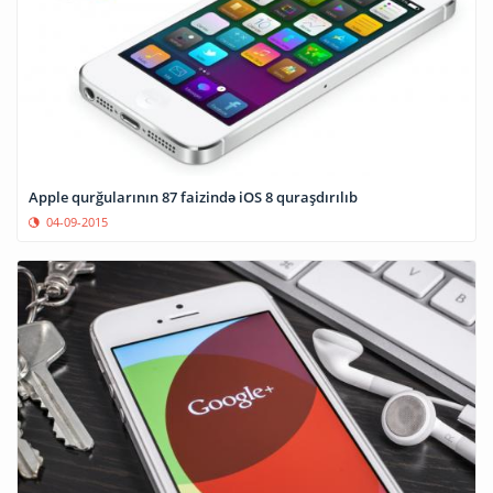
Apple qurğularının 87 faizində iOS 8 quraşdırılıb
04-09-2015