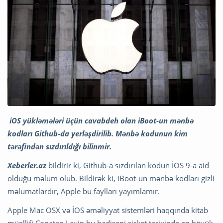
iOS yükləmələri üçün cavabdeh olan iBoot-un mənbə
kodları Github-da yerləşdirilib. Mənbə kodunun kim
tərəfindən sızdırıldığı bilinmir.
Xeberler.az
bildirir ki, Github-a sızdırılan kodun İOS 9-a aid
olduğu məlum olub. Bildirək ki, iBoot-un mənbə kodları gizli
məlumatlardır, Apple bu faylları yayımlamır.
Apple Mac OSX və İOS əməliyyat sistemləri haqqında kitab