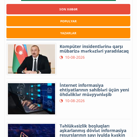
SON XƏBƏR
POPULYAR
YAZARLAR
Kompüter insidentlərinə qarşı
mübarizə mərkəzləri yaradılacaq
10-08-2026
İnternet informasiya
ehtiyatlarının sahibləri üçün yeni
öhdəliklər müəyyənləşib
10-08-2026
Təhlükəsizlik boşluqları
aşkarlanmış dövlət informasiya
resurslarının sayı iyulda kəskin