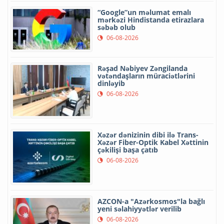
“Google”un məlumat emalı
mərkəzi Hindistanda etirazlara
səbəb olub
06-08-2026
Rəşad Nəbiyev Zəngilanda
vətəndaşların müraciətlərini
dinləyib
06-08-2026
Xəzər dənizinin dibi ilə Trans-
Xəzər Fiber-Optik Kabel Xəttinin
çəkilişi başa çatıb
06-08-2026
AZCON-a "Azərkosmos"la bağlı
yeni səlahiyyətlər verilib
06-08-2026