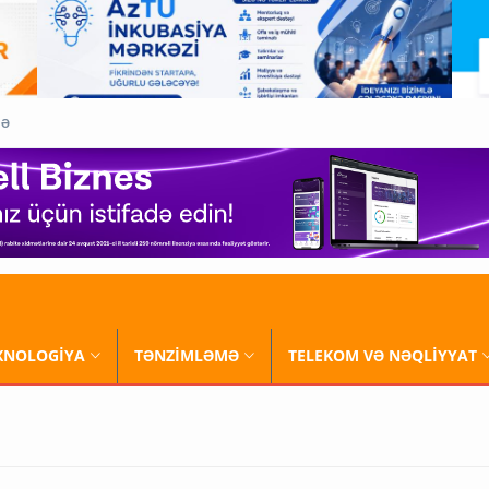
QƏ
XNOLOGİYA
TƏNZİMLƏMƏ
TELEKOM VƏ NƏQLİYYAT