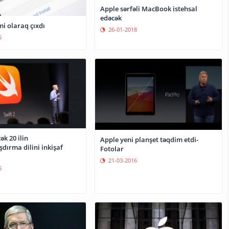
Apple sərfəli MacBook istehsal
edəcək
mi olaraq çıxdı
26-01-2018
5
ək 20 ilin
Apple yeni planşet təqdim etdi-
dırma dilini inkişaf
Fotolar
21-03-2016
5