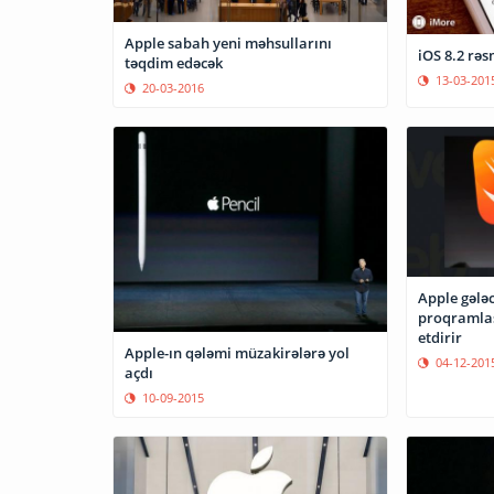
Apple sabah yeni məhsullarını
iOS 8.2 rəs
təqdim edəcək
13-03-201
20-03-2016
Apple gələc
proqramlaş
etdirir
Apple-ın qələmi müzakirələrə yol
04-12-201
açdı
10-09-2015