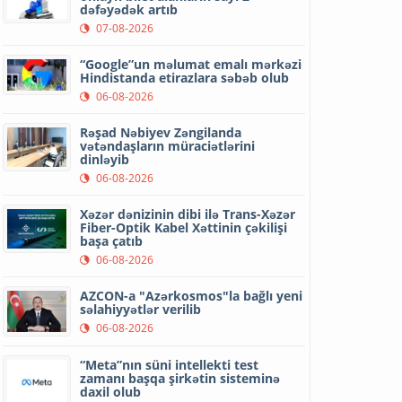
dəfəyədək artıb
07-08-2026
“Google”un məlumat emalı mərkəzi
Hindistanda etirazlara səbəb olub
06-08-2026
Rəşad Nəbiyev Zəngilanda
vətəndaşların müraciətlərini
dinləyib
06-08-2026
Xəzər dənizinin dibi ilə Trans-Xəzər
Fiber-Optik Kabel Xəttinin çəkilişi
başa çatıb
06-08-2026
AZCON-a "Azərkosmos"la bağlı yeni
səlahiyyətlər verilib
06-08-2026
“Meta”nın süni intellekti test
zamanı başqa şirkətin sisteminə
daxil olub