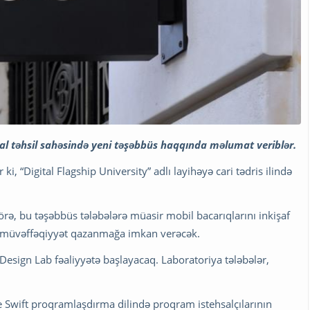
sal təhsil sahəsində yeni təşəbbüs haqqında məlumat veriblər.
i, “Digital Flagship University” adlı layihəyə cari tədris ilində
örə, bu təşəbbüs tələbələrə müasir mobil bacarıqlarını inkişaf
a müvəffəqiyyət qazanmağa imkan verəcək.
Design Lab fəaliyyətə başlayacaq. Laboratoriya tələbələr,
e Swift proqramlaşdırma dilində proqram istehsalçılarının