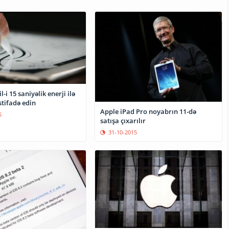
-i 15 saniyəlik enerji ilə
stifadə edin
Apple iPad Pro noyabrın 11-də
5
satışa çıxarılır
31-10-2015