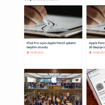
iPad Pro üçün Apple Pencil qələmi
Apple Pencil
təqdim olundu
30 dəqiqə i
10-09-2015
14-09-201