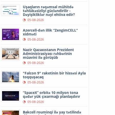
Uşaqların rəqəmsal mühitdə
təhlükəsizliyi gücləndirilir -
Dəyişikliklər nəyi ehtiva edir?
05-08-2026
Azercell-dən illik “ZengimCELL”
xidməti
05-08-2026
Nazir Qazaxıstanın Prezident
Administrasiyası rəhbərinin
müavini ilə görüşüb
05-08-2026
"Falcon 9" raketinin bir hissəsi Ayla
toqquşacaq
05-08-2026
“SpaceX” orbitə 10 milyon tona
qədər yük çıxarmağı planlaşdırır
05-08-2026
Bakcell rouminqi ilə yay tətilində