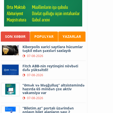
SON XƏBƏR
POPULYAR
YAZARLAR
Kiberpolis xarici saytlara hücumlar
təşkil edən şəxsləri saxlayıb
07-08-2026
Fitch ABB-nin reytinqini növbəti
dəfə yüksəltdi!
07-08-2026
“Əmək və Məşğulluq” altsistemində
hazırda 65 mindən çox aktiv
vakansiya var
07-08-2026
“Biletim.az” portalı üzərindən
onlayn bilet alanların sayı 2