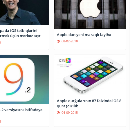
pada iOS tətbiqlərini
Apple-dan yeni maraqlı layihə
inkişaf etdirmək üçün mərkəz açır
08-02-2018
6
Apple qurğularının 87 faizində iOS 8
quraşdırılıb
.2 versiyasını istifadəyə
04-09-2015
5