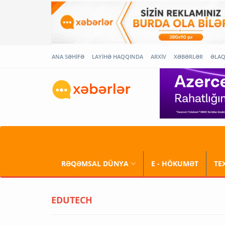
ANA SƏHİFƏ
LAYİHƏ HAQQINDA
ARXİV
XƏBƏRLƏR
ƏLA
RƏQƏMSAL DÜNYA
E - HÖKUMƏT
TE
EDUTECH