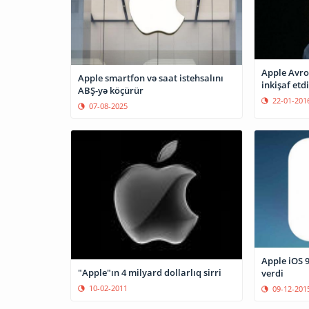
Apple Avro
Apple smartfon və saat istehsalını
ABŞ-yə köçürür
22-01-201
07-08-2025
Apple iOS 9
"Apple"ın 4 milyard dollarlıq sirri
verdi
10-02-2011
09-12-201