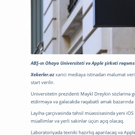
ABŞ-ın Ohayo Universiteti və Apple şirkəti rəqəm
Xeberler.az
xarici mediaya istinadən məlumat verir k
start verilir.
Universitetin prezidenti Maykl Dreykin sözlərinə g
etdirməyə və gələcəkdə rəqabətli əmək bazarınd
Layihə çərçivəsində təhsil müəssisəsində yeni iOS 
müəllimlər və yerli sakinlər üçün açıq olacaq.
Laboratoriyada texniki hazırlıq aparılacaq və Appl