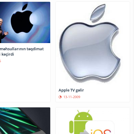
 məhsullarının təqdimat
 keçirdi
5
Apple TV gəlir
13-11-2009