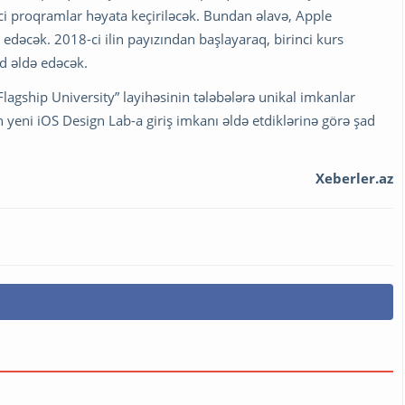
rici proqramlar həyata keçiriləcək. Bundan əlavə, Apple
dəcək. 2018-ci ilin payızından başlayaraq, birinci kurs
rd əldə edəcək.
Flagship University” layihəsinin tələbələrə unikal imkanlar
in yeni iOS Design Lab-a giriş imkanı əldə etdiklərinə görə şad
Xeberler.az