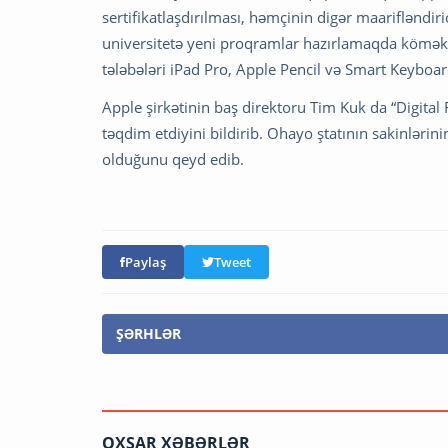
sertifikatlaşdırılması, həmçinin digər maarifləndi
universitetə yeni proqramlar hazırlamaqda kömək e
tələbələri iPad Pro, Apple Pencil və Smart Keyboa
Apple şirkətinin baş direktoru Tim Kuk da “Digital 
təqdim etdiyini bildirib. Ohayo ştatının sakinlərin
olduğunu qeyd edib.
Paylaş
Tweet
ŞƏRHLƏR
OXŞAR XƏBƏRLƏR