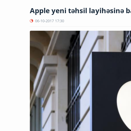
Apple yeni təhsil layihəsinə 
06-10-2017
17:30