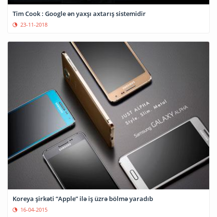
Tim Cook : Google ən yaxşı axtarış sistemidir
23-11-2018
Koreya şirkəti “Apple” ilə iş üzrə bölmə yaradıb
16-04-2015