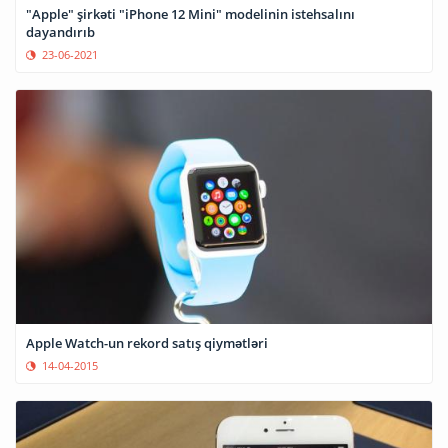
"Apple" şirkəti "iPhone 12 Mini" modelinin istehsalını
dayandırıb
23-06-2021
Apple Watch-un rekord satış qiymətləri
14-04-2015