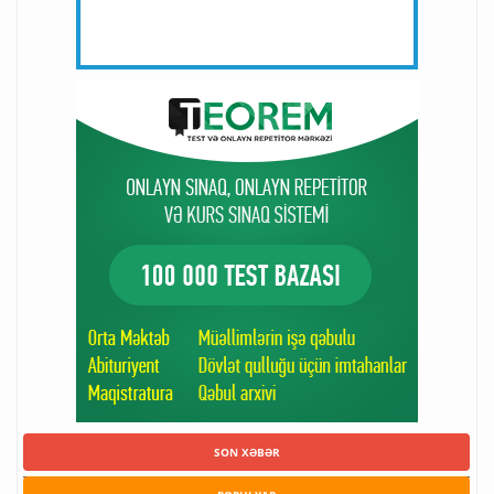
SON XƏBƏR