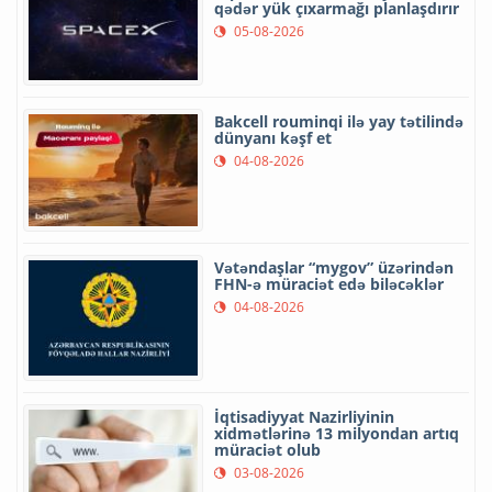
qədər yük çıxarmağı planlaşdırır
05-08-2026
Bakcell rouminqi ilə yay tətilində
dünyanı kəşf et
04-08-2026
Vətəndaşlar “mygov” üzərindən
FHN-ə müraciət edə biləcəklər
04-08-2026
İqtisadiyyat Nazirliyinin
xidmətlərinə 13 milyondan artıq
müraciət olub
03-08-2026