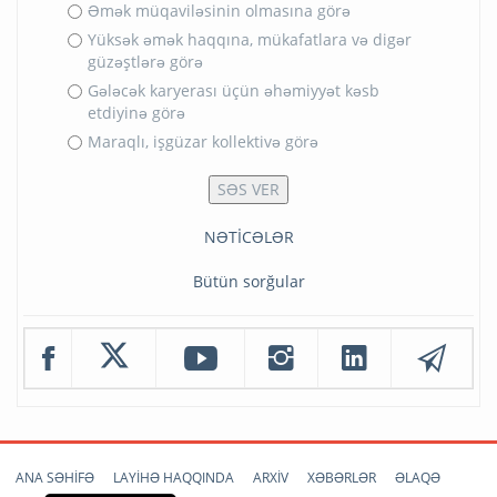
Əmək müqaviləsinin olmasına görə
Yüksək əmək haqqına, mükafatlara və digər
güzəştlərə görə
Gələcək karyerası üçün əhəmiyyət kəsb
etdiyinə görə
Maraqlı, işgüzar kollektivə görə
NƏTİCƏLƏR
Bütün sorğular
ANA SƏHİFƏ
LAYİHƏ HAQQINDA
ARXİV
XƏBƏRLƏR
ƏLAQƏ