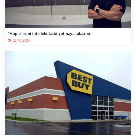
"Apple" süni intellekt tətbiq etməyə tələsmir
22-10-2024