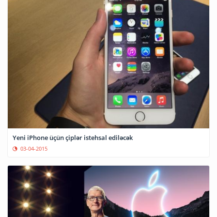
Yeni iPhone üçün çiplər istehsal ediləcək
03-04-2015