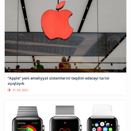
“Apple” yeni əməliyyat sistemlərini təqdim edəcəyi tarixi
açıqlayıb
31-03-2021