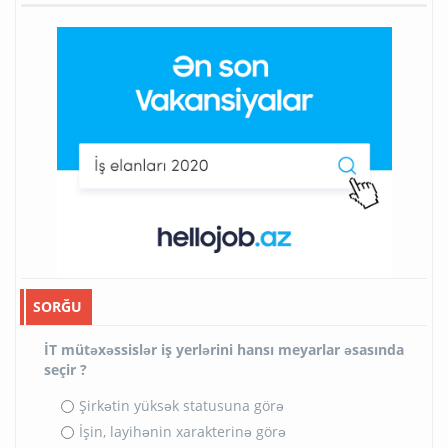
SORĞU
İT mütəxəssislər iş yerlərini hansı meyarlar əsasında
seçir ?
Şirkətin yüksək statusuna görə
İşin, layihənin xarakterinə görə