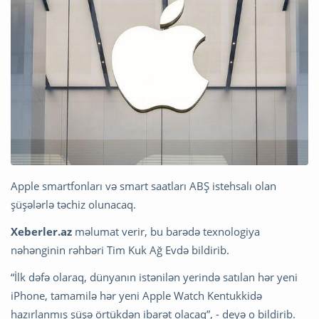
Apple smartfonları və smart saatları ABŞ istehsalı olan
şüşələrlə təchiz olunacaq.
Xeberler.az
məlumat verir, bu barədə texnologiya
nəhənginin rəhbəri Tim Kuk Ağ Evdə bildirib.
“İlk dəfə olaraq, dünyanın istənilən yerində satılan hər yeni
iPhone, tamamilə hər yeni Apple Watch Kentukkidə
hazırlanmış şüşə örtükdən ibarət olacaq”, - deyə o bildirib.