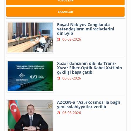
POPULYAR
YAZARLAR
Rəşad Nəbiyev Zəngilanda
vətəndaşların müraciətlərini
dinləyib
06-08-2026
Xəzər dənizinin dibi ilə Trans-
Xəzər Fiber-Optik Kabel Xəttinin
çəkilişi başa çatıb
06-08-2026
AZCON-a "Azərkosmos"la bağlı
yeni səlahiyyətlər verilib
06-08-2026