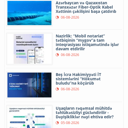
Azərbaycan və Qazaxıstan
Transxəzər Fiber-Optik Kabel
Xəttinin çəkilişini başa çatdırıb
06-08-2026
Nazirlik: “Mobil notariat”
tətbiqinin “mygov”a tam
inteqrasiyası istiqamətində işlər
davam etdirilir
06-08-2026
Beş İcra Hakimiyyəti İT
sistemlərini “Hökumət
buludu”na köçürüb
06-08-2026
Uşaqların rəqəmsal mühitdə
təhlükəsizliyi gücləndirilir -
Dəyişikliklər nəyi ehtiva edir?
05-08-2026