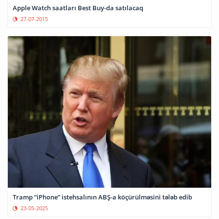
Apple Watch saatları Best Buy-da satılacaq
27-07-2015
Tramp “iPhone” istehsalının ABŞ-a köçürülməsini tələb edib
23-05-2025