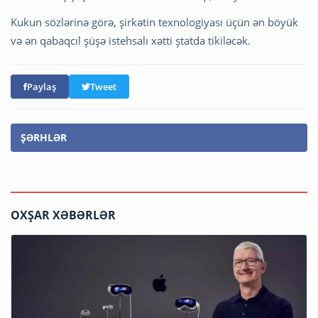
Kukun sözlərinə görə, şirkətin texnologiyası üçün ən böyük
və ən qabaqcıl şüşə istehsalı xətti ştatda tikiləcək.
Paylaş
Tweet
ŞƏRHLƏR
OXŞAR XƏBƏRLƏR