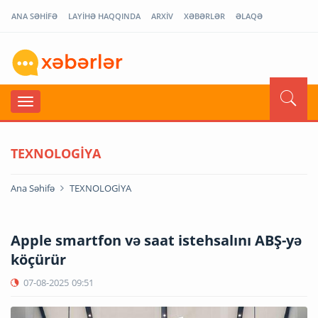
ANA SƏHİFƏ
LAYİHƏ HAQQINDA
ARXİV
XƏBƏRLƏR
ƏLAQƏ
TEXNOLOGİYA
Ana Səhifə
TEXNOLOGİYA
Apple smartfon və saat istehsalını ABŞ-yə
köçürür
07-08-2025
09:51