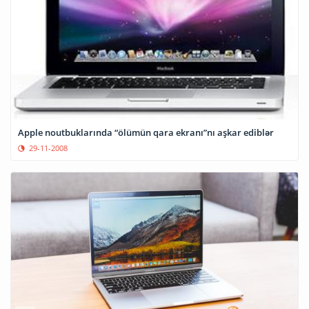
Apple noutbuklarında “ölümün qara ekranı”nı aşkar ediblər
29-11-2008