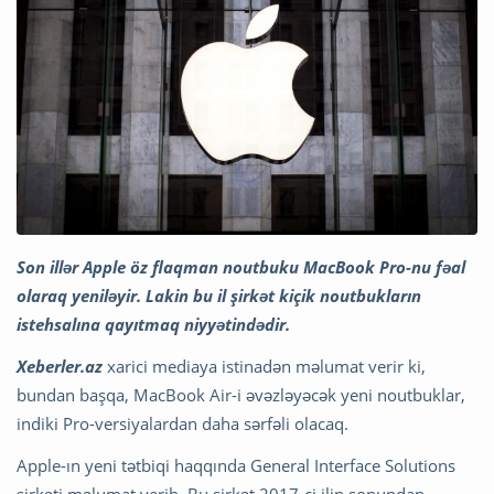
Son illər Apple öz flaqman noutbuku MacBook Pro-nu fəal
olaraq yeniləyir. Lakin bu il şirkət kiçik noutbukların
istehsalına qayıtmaq niyyətindədir.
Xeberler.az
xarici mediaya istinadən məlumat verir ki,
bundan başqa, MacBook Air-i əvəzləyəcək yeni noutbuklar,
indiki Pro-versiyalardan daha sərfəli olacaq.
Apple-ın yeni tətbiqi haqqında General Interface Solutions