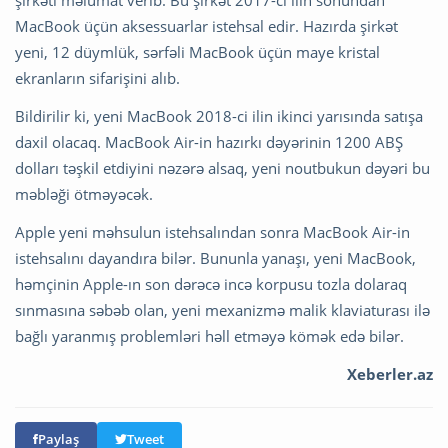
şirkəti məlumat verib. Bu şirkət 2017-ci ilin sonundan
MacBook üçün aksessuarlar istehsal edir. Hazırda şirkət
yeni, 12 düymlük, sərfəli MacBook üçün maye kristal
ekranların sifarişini alıb.
Bildirilir ki, yeni MacBook 2018-ci ilin ikinci yarısında satışa
daxil olacaq. MacBook Air-in hazırkı dəyərinin 1200 ABŞ
dolları təşkil etdiyini nəzərə alsaq, yeni noutbukun dəyəri bu
məbləği ötməyəcək.
Apple yeni məhsulun istehsalından sonra MacBook Air-in
istehsalını dayandıra bilər. Bununla yanaşı, yeni MacBook,
həmçinin Apple-ın son dərəcə incə korpusu tozla dolaraq
sınmasına səbəb olan, yeni mexanizmə malik klaviaturası ilə
bağlı yaranmış problemləri həll etməyə kömək edə bilər.
Xeberler.az
Paylaş
Tweet