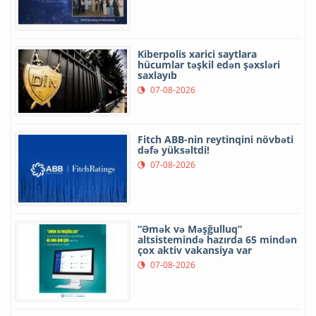
Kiberpolis xarici saytlara
hücumlar təşkil edən şəxsləri
saxlayıb
07-08-2026
Fitch ABB-nin reytinqini növbəti
dəfə yüksəltdi!
07-08-2026
“Əmək və Məşğulluq”
altsistemində hazırda 65 mindən
çox aktiv vakansiya var
07-08-2026