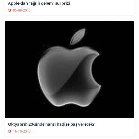
Apple-dan “ağıllı qələm” sürprizi
05-09-2015
Oktyabrın 20-sində hansı hadisə baş verəcək?
16-10-2010