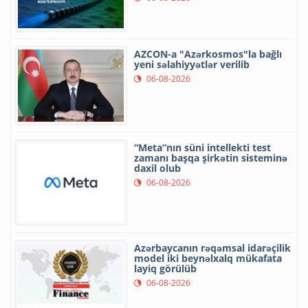
AZCON-a "Azərkosmos"la bağlı
yeni səlahiyyətlər verilib
06-08-2026
“Meta”nın süni intellekti test
zamanı başqa şirkətin sisteminə
daxil olub
06-08-2026
Azərbaycanın rəqəmsal idarəçilik
model iki beynəlxalq mükafata
layiq görülüb
06-08-2026