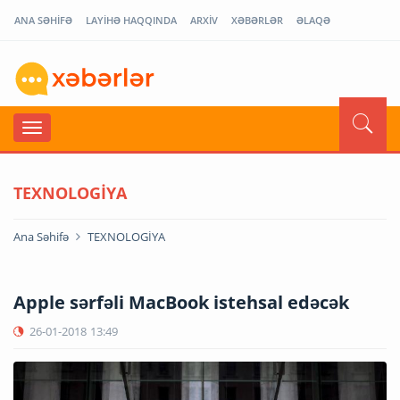
ANA SƏHİFƏ
LAYİHƏ HAQQINDA
ARXİV
XƏBƏRLƏR
ƏLAQƏ
TEXNOLOGİYA
Ana Səhifə
TEXNOLOGİYA
Apple sərfəli MacBook istehsal edəcək
26-01-2018
13:49