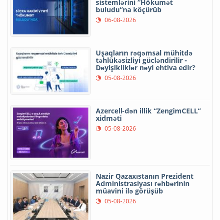
sistemlərini “Hökumət
buludu”na köçürüb
06-08-2026
Uşaqların rəqəmsal mühitdə
təhlükəsizliyi gücləndirilir -
Dəyişikliklər nəyi ehtiva edir?
05-08-2026
Azercell-dən illik “ZengimCELL”
xidməti
05-08-2026
Nazir Qazaxıstanın Prezident
Administrasiyası rəhbərinin
müavini ilə görüşüb
05-08-2026