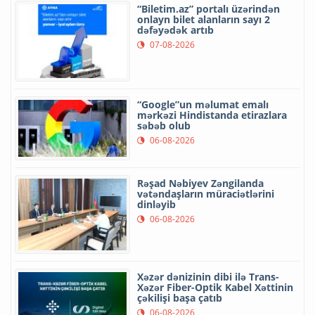
“Biletim.az” portalı üzərindən
onlayn bilet alanların sayı 2
dəfəyədək artıb
07-08-2026
“Google”un məlumat emalı
mərkəzi Hindistanda etirazlara
səbəb olub
06-08-2026
Rəşad Nəbiyev Zəngilanda
vətəndaşların müraciətlərini
dinləyib
06-08-2026
Xəzər dənizinin dibi ilə Trans-
Xəzər Fiber-Optik Kabel Xəttinin
çəkilişi başa çatıb
06-08-2026