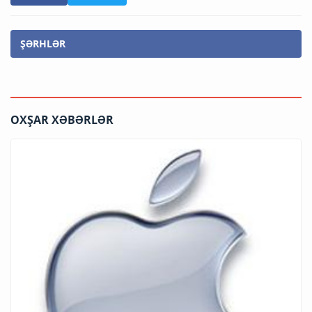
ŞƏRHLƏR
OXŞAR XƏBƏRLƏR