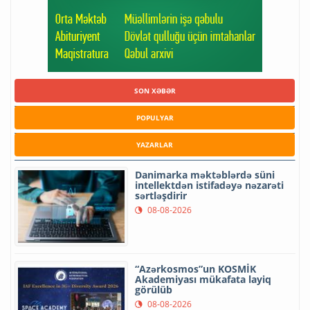
SON XƏBƏR
POPULYAR
YAZARLAR
Danimarka məktəblərdə süni
intellektdən istifadəyə nəzarəti
sərtləşdirir
08-08-2026
“Azərkosmos”un KOSMİK
Akademiyası mükafata layiq
görülüb
08-08-2026