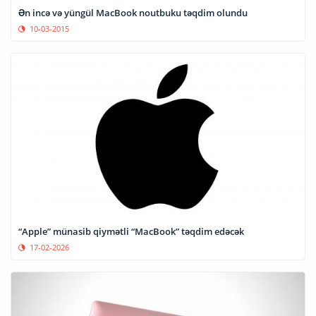
Ən incə və yüngül MacBook noutbuku təqdim olundu
10-03-2015
“Apple” münasib qiymətli “MacBook” təqdim edəcək
17-02-2026