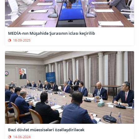
MEDİA-nın Müşahidə Şurasının iclası keçirilib
18-09-2025
Bəzi dövlət müəssisələri özəlləşdiriləcək
14-06-2024