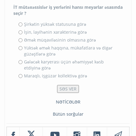
İT mütəxəssislər iş yerlərini hansı meyarlar əsasında
seçir ?
Şirkətin yüksək statusuna görə
İşin, layihənin xarakterinə görə
Əmək müqaviləsinin olmasına görə
Yüksək əmək haqqına, mükafatlara və digər
güzəştlərə görə
Gələcək karyerası üçün əhəmiyyət kəsb
etdiyinə görə
Maraqlı, işgüzar kollektivə görə
NƏTİCƏLƏR
Bütün sorğular