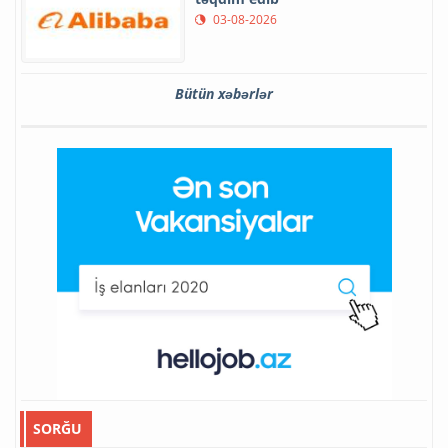
03-08-2026
Bütün xəbərlər
SORĞU