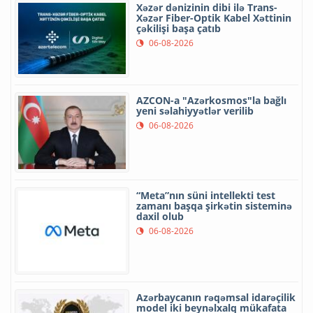
Xəzər dənizinin dibi ilə Trans-
Xəzər Fiber-Optik Kabel Xəttinin
çəkilişi başa çatıb
06-08-2026
AZCON-a "Azərkosmos"la bağlı
yeni səlahiyyətlər verilib
06-08-2026
“Meta”nın süni intellekti test
zamanı başqa şirkətin sisteminə
daxil olub
06-08-2026
Azərbaycanın rəqəmsal idarəçilik
model iki beynəlxalq mükafata