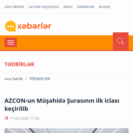
ANA SƏHİFƏ
LAYİHƏ HAQQINDA
ARXİV
XƏBƏRLƏR
ƏLAQƏ
TƏDBİRLƏR
Ana Səhifə
TƏDBİRLƏR
AZCON-un Müşahidə Şurasının ilk iclası
keçirilib
11-04-2025
17:46