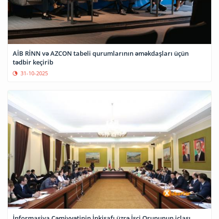
AİB RİNN və AZCON tabeli qurumlarının əməkdaşları üçün
tədbir keçirib
31-10-2025
İnformasiya Cəmiyyətinin İnkişafı üzrə İşçi Qrupunun iclası