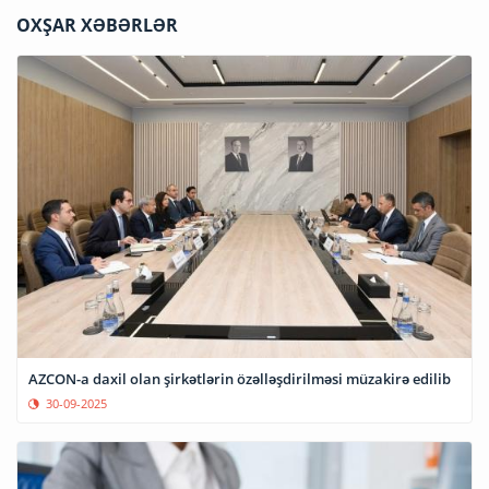
OXŞAR XƏBƏRLƏR
AZCON-a daxil olan şirkətlərin özəlləşdirilməsi müzakirə edilib
30-09-2025