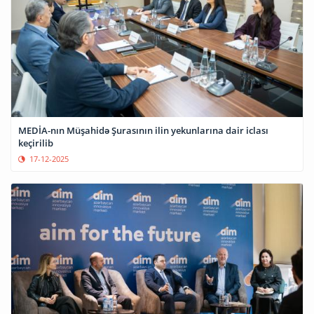
MEDİA-nın Müşahidə Şurasının ilin yekunlarına dair iclası
keçirilib
17-12-2025