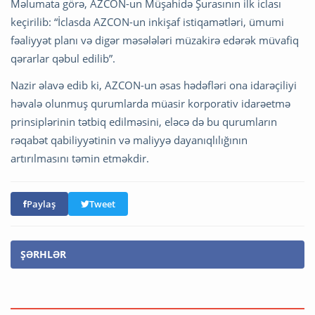
Məlumata görə, AZCON-un Müşahidə Şurasının ilk iclası
keçirilib: “İclasda AZCON-un inkişaf istiqamətləri, ümumi
fəaliyyət planı və digər məsələləri müzakirə edərək müvafiq
qərarlar qəbul edilib”.
Nazir əlavə edib ki, AZCON-un əsas hədəfləri ona idarəçiliyi
həvalə olunmuş qurumlarda müasir korporativ idarəetmə
prinsiplərinin tətbiq edilməsini, eləcə də bu qurumların
rəqabət qabiliyyətinin və maliyyə dayanıqlılığının
artırılmasını təmin etməkdir.
Paylaş
Tweet
ŞƏRHLƏR