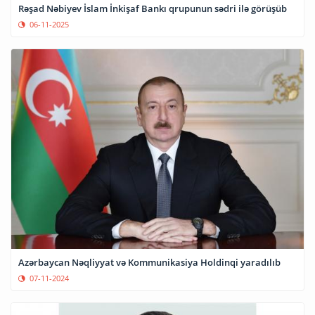
Rəşad Nəbiyev İslam İnkişaf Bankı qrupunun sədri ilə görüşüb
06-11-2025
Azərbaycan Nəqliyyat və Kommunikasiya Holdinqi yaradılıb
07-11-2024