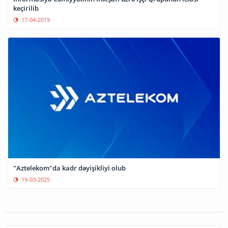
keçirilib
17-04-2019
"Aztelekom"da kadr dəyişikliyi olub
19-03-2025