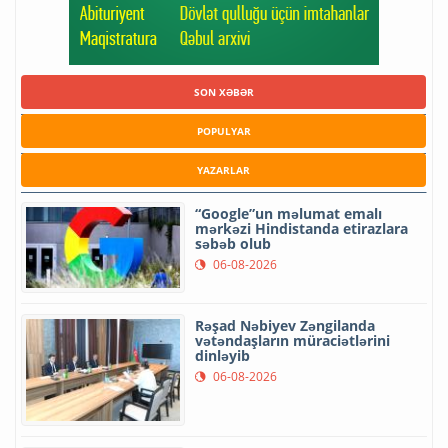
SON XƏBƏR
POPULYAR
YAZARLAR
“Google”un məlumat emalı
mərkəzi Hindistanda etirazlara
səbəb olub
06-08-2026
Rəşad Nəbiyev Zəngilanda
vətəndaşların müraciətlərini
dinləyib
06-08-2026