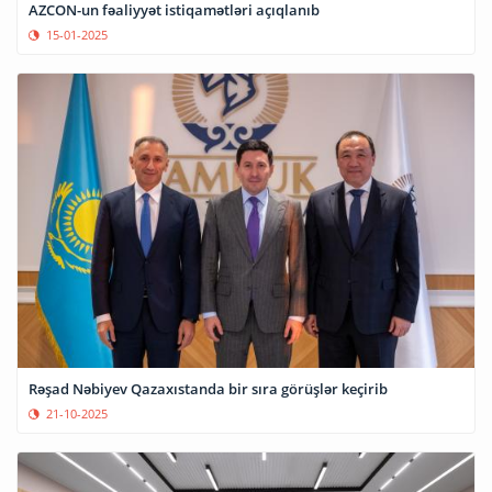
AZCON-un fəaliyyət istiqamətləri açıqlanıb
15-01-2025
Rəşad Nəbiyev Qazaxıstanda bir sıra görüşlər keçirib
21-10-2025