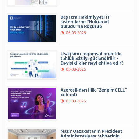
Beş İcra Hakimiyyəti İT
sistemlərini “Hökumət
buludu”na köçürüb
06-08-2026
Uşaqların rəqəmsal mühitdə
təhlükəsizliyi gücləndirilir -
Dəyişikliklər nəyi ehtiva edir?
05-08-2026
Azercell-dən illik “ZengimCELL”
xidməti
05-08-2026
Nazir Qazaxıstanın Prezident
Administrasiyası rəhbərinin