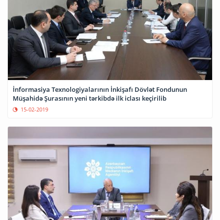
İnformasiya Texnologiyalarının İnkişafı Dövlət Fondunun
Müşahidə Şurasının yeni tərkibdə ilk iclası keçirilib
15-02-2019