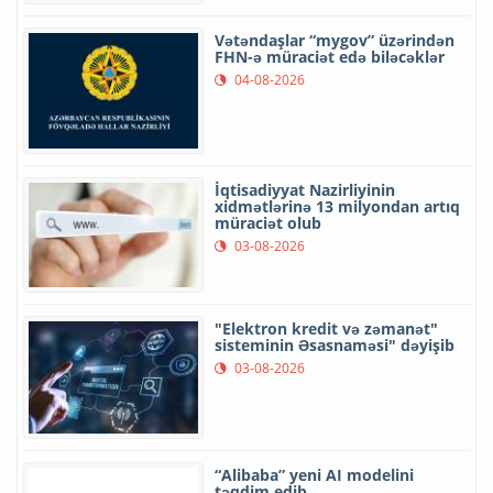
Vətəndaşlar “mygov” üzərindən
FHN-ə müraciət edə biləcəklər
04-08-2026
İqtisadiyyat Nazirliyinin
xidmətlərinə 13 milyondan artıq
müraciət olub
03-08-2026
"Elektron kredit və zəmanət"
sisteminin Əsasnaməsi" dəyişib
03-08-2026
“Alibaba” yeni AI modelini
təqdim edib