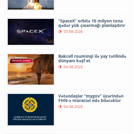
“SpaceX” orbitə 10 milyon tona
qədər yük çıxarmağı planlaşdırır
05-08-2026
Bakcell rouminqi ilə yay tətilində
dünyanı kəşf et
04-08-2026
Vətəndaşlar “mygov” üzərindən
FHN-ə müraciət edə biləcəklər
04-08-2026