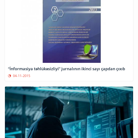
“İnformasiya təhlükəsizliyi” jurnalının ikinci sayı çapdan çıxıb
04-11-2015