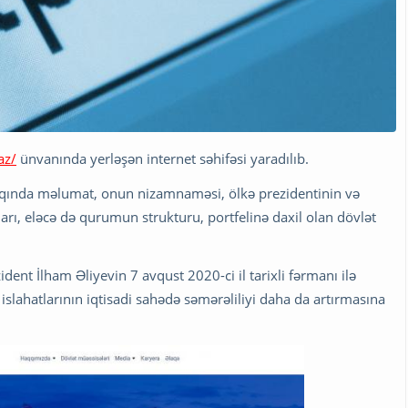
az/
ünvanında yerləşən internet səhifəsi yaradılıb.
qqında məlumat, onun nizamnaməsi, ölkə prezidentinin və
arı, eləcə də qurumun strukturu, portfelinə daxil olan dövlət
dent İlham Əliyevin 7 avqust 2020-ci il tarixli fərmanı ilə
islahatlarının iqtisadi sahədə səmərəliliyi daha da artırmasına