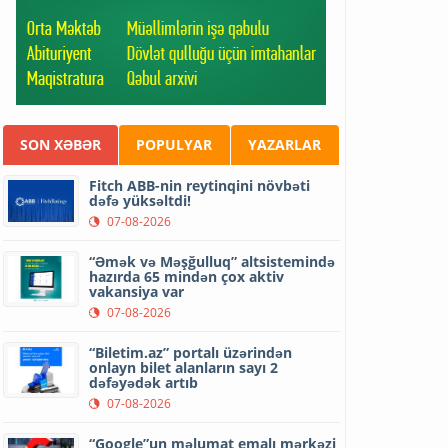
SON XƏBƏR
POPULYAR
YAZARLAR
Fitch ABB-nin reytinqini növbəti
dəfə yüksəltdi!
07-08-2026
“Əmək və Məşğulluq” altsistemində
hazırda 65 mindən çox aktiv
vakansiya var
07-08-2026
“Biletim.az” portalı üzərindən
onlayn bilet alanların sayı 2
dəfəyədək artıb
07-08-2026
“Google”un məlumat emalı mərkəzi