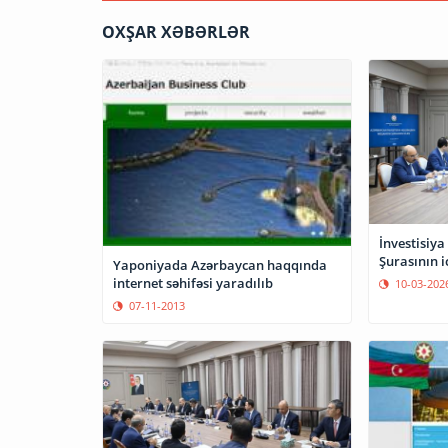
OXŞAR XƏBƏRLƏR
İnvestisiy
Şurasının ic
Yaponiyada Azərbaycan haqqında
internet səhifəsi yaradılıb
10-03-202
07-11-2013