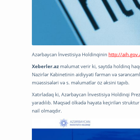
Azərbaycan İnvestisiya Holdinqinin
http://aih.gov.
Xeberler.az
məlumat verir ki, saytda holdinq ha
Nazirlər Kabinetinin aidiyyəti fərman və sərəncaml
müəssisələri və s. məlumatlar öz əksini tapıb.
Xatırladaq ki, Azərbaycan İnvestisiya Holdinqi Prezi
yaradılıb. Məqsəd ölkədə həyata keçirilən struktur 
nail olmaqdır.