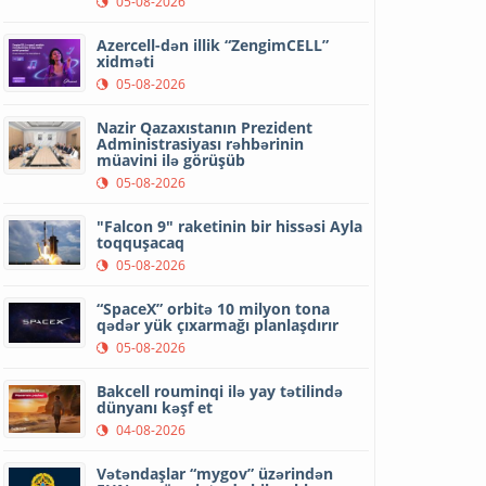
05-08-2026
Azercell-dən illik “ZengimCELL”
xidməti
05-08-2026
Nazir Qazaxıstanın Prezident
Administrasiyası rəhbərinin
müavini ilə görüşüb
05-08-2026
"Falcon 9" raketinin bir hissəsi Ayla
toqquşacaq
05-08-2026
“SpaceX” orbitə 10 milyon tona
qədər yük çıxarmağı planlaşdırır
05-08-2026
Bakcell rouminqi ilə yay tətilində
dünyanı kəşf et
04-08-2026
Vətəndaşlar “mygov” üzərindən