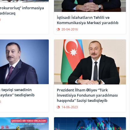
prokurorluq” informasiya
radılacaq
İqtisadi İslahatların Təhlili və
1
Kommunikasiya Mərkəzi yaradılıb
20-04-2016
a təşviqi sənədinin
Prezident İlham Əliyev “Türk
aydası” təsdiqlənib
İnvestisiya Fondunun yaradılması
haqqında” Sazişi təsdiqləyib
6
14-06-2023