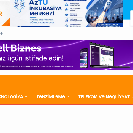
QƏ
XNOLOGİYA
TƏNZİMLƏMƏ
TELEKOM VƏ NƏQLİYYAT