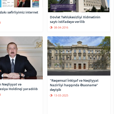
dakı səfirliyimiz internet
Dövlət Təhlükəsizliyi Xidmətinin
saytı istifadəyə verilib
3
08-04-2016
"Rəqəmsal İnkişaf və Nəqliyyat
 Nəqliyyat və
Nazirliyi haqqında Əsasnamə"
iya Holdinqi yaradılıb
dəyişib
4
13-03-2025