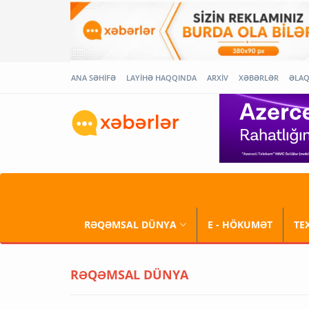
ANA SƏHİFƏ
LAYİHƏ HAQQINDA
ARXİV
XƏBƏRLƏR
ƏLA
RƏQƏMSAL DÜNYA
E - HÖKUMƏT
TE
RƏQƏMSAL DÜNYA