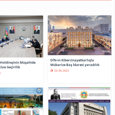
DİN-in Kibercinayətkarlıqla
a Holdinqinin Müşahidə
Mübarizə Baş İdarəsi yaradılıb
lası keçirilib
02-06-2023
6