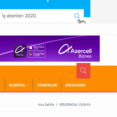
RUBRİKA
TƏDBİRLƏR
MÜSAHİBƏ
Ana Səhifə
RƏQƏMSAL DÜNYA