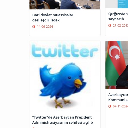
Qırğızıstan
Bəzi dövlət müəssisələri
sayt açıb
özəlləşdiriləcək
27-02-201
14-06-2024
Azərbaycan
Kommunikas
07-11-202
“Twitter”də Azərbaycan Prezident
Administrasiyasının səhifəsi açılıb