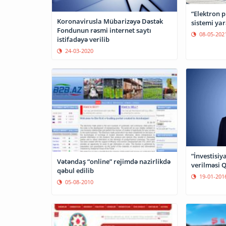
“Elektron 
Koronavirusla Mübarizəyə Dəstək
sistemi ya
Fondunun rəsmi internet saytı
08-05-202
istifadəyə verilib
24-03-2020
“İnvestisiy
Vətəndaş “online” rejimdə nazirlikdə
verilməsi Q
qəbul edilib
19-01-201
05-08-2010