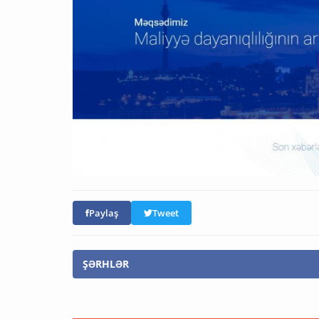
Paylaş
Tweet
ŞƏRHLƏR