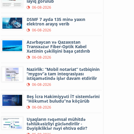
layiq görülüb
06-08-2026
DSMF 7 ayda 135 minə yaxın
elektron arayış verib
06-08-2026
Azərbaycan və Qazaxıstan
Transxəzər Fiber-Optik Kabel
Xəttinin çəkilişini başa çatdırıb
06-08-2026
Nazirlik: “Mobil notariat” tətbiqinin
“mygov”a tam inteqrasiyası
istiqamətində işlər davam etdirilir
06-08-2026
Beş İcra Hakimiyyəti İT sistemlərini
“Hökumət buludu”na köçürüb
06-08-2026
Uşaqların rəqəmsal mühitdə
təhlükəsizliyi gücləndirilir -
Dəyişikliklər nəyi ehtiva edir?