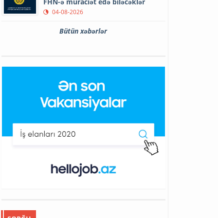
FHN-ə müraciət edə biləcəklər
04-08-2026
Bütün xəbərlər