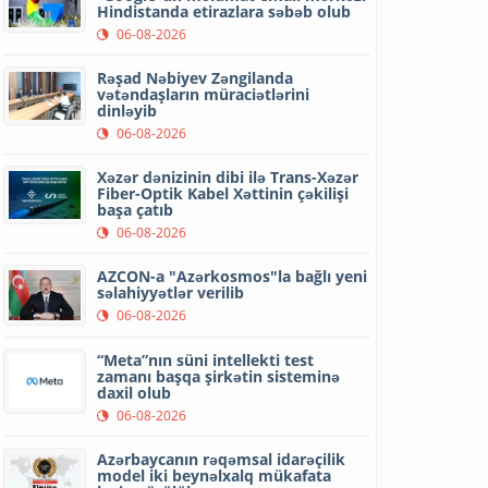
Hindistanda etirazlara səbəb olub
06-08-2026
Rəşad Nəbiyev Zəngilanda
vətəndaşların müraciətlərini
dinləyib
06-08-2026
Xəzər dənizinin dibi ilə Trans-Xəzər
Fiber-Optik Kabel Xəttinin çəkilişi
başa çatıb
06-08-2026
AZCON-a "Azərkosmos"la bağlı yeni
səlahiyyətlər verilib
06-08-2026
“Meta”nın süni intellekti test
zamanı başqa şirkətin sisteminə
daxil olub
06-08-2026
Azərbaycanın rəqəmsal idarəçilik
model iki beynəlxalq mükafata