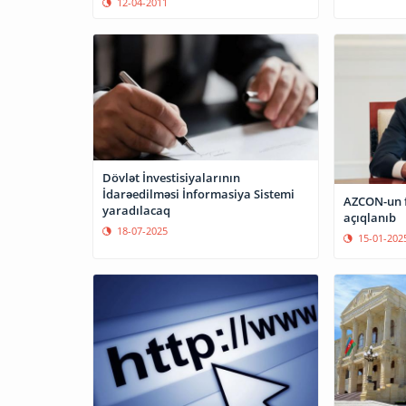
12-04-2011
Dövlət İnvestisiyalarının
İdarəedilməsi İnformasiya Sistemi
AZCON-un f
yaradılacaq
açıqlanıb
18-07-2025
15-01-202