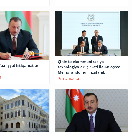
Çinin telekommunikasiya
əaliyyət istiqamətləri
texnologiyaları şirkəti ilə Anlaşma
Memorandumu imzalanıb
5
15-10-2024