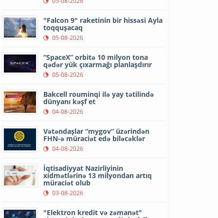
05-08-2026
"Falcon 9" raketinin bir hissəsi Ayla
toqquşacaq
05-08-2026
“SpaceX” orbitə 10 milyon tona
qədər yük çıxarmağı planlaşdırır
05-08-2026
Bakcell rouminqi ilə yay tətilində
dünyanı kəşf et
04-08-2026
Vətəndaşlar “mygov” üzərindən
FHN-ə müraciət edə biləcəklər
04-08-2026
İqtisadiyyat Nazirliyinin
xidmətlərinə 13 milyondan artıq
müraciət olub
03-08-2026
"Elektron kredit və zəmanət"