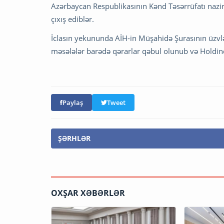
Azərbaycan Respublikasının Kənd Təsərrüfatı naz
çıxış ediblər.
İclasın yekununda AİH-in Müşahidə Şurasının üzvlə
məsələlər barədə qərarlar qəbul olunub və Holdinqi
Paylaş
Tweet
ŞƏRHLƏR
OXŞAR XƏBƏRLƏR