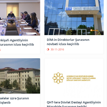
DİM-in Direktorlar Şurasının
kişafı Agentliyinin
növbəti iclası keçirilib
rasının iclası keçirilib
30-11-2016
5
ələlər üzrə Şuranın
QHT-lərə Dövlət Dəstəyi Agentliyinin
diqlənib
Müşahidə Şurasının tərkibi