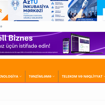
QƏ
XNOLOGİYA
TƏNZİMLƏMƏ
TELEKOM VƏ NƏQLİYYAT