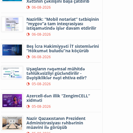
Xəttinin çəkilişini başa çatdırıb
06-08-2026
Nazirlik: “Mobil notariat” tətbiqinin
“mygov”a tam inteqrasiyası
istiqamətində işlər davam etdirilir
06-08-2026
Beş İcra Hakimiyyəti İT sistemlərini
“Hökumət buludu”na köçürüb
06-08-2026
Uşaqların rəqəmsal mühitdə
təhlükəsizliyi gücləndirilir -
Dəyişikliklər nəyi ehtiva edir?
05-08-2026
Azercell-dən illik “ZengimCELL”
xidməti
05-08-2026
Nazir Qazaxıstanın Prezident
Administrasiyası rəhbərinin
müavini ilə görüşüb