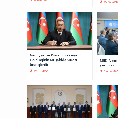
09-07-201
Nəqliyyat və Kommunikasiya
Holdinqinin Müşahidə Şurası
MEDİA-nın 
təsdiqlənib
yekunlarına
07-11-2024
17-12-202