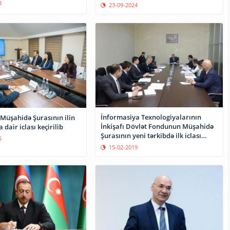
8
23-09-2024
İnformasiya Texnologiyalarının
Müşahidə Şurasının ilin
İnkişafı Dövlət Fondunun Müşahidə
 dair iclası keçirilib
Şurasının yeni tərkibdə ilk iclası
5
keçirilib
15-02-2019