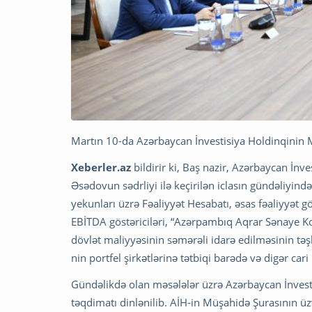
Martın 10-da Azərbaycan İnvestisiya Holdinqinin Mü
Xeberler.az
bildirir ki, Baş nazir, Azərbaycan İnv
Əsədovun sədrliyi ilə keçirilən iclasın gündəliyind
yekunları üzrə Fəaliyyət Hesabatı, əsas fəaliyyət g
EBİTDA göstəriciləri, “Azərpambıq Aqrar Sənaye K
dövlət maliyyəsinin səmərəli idarə edilməsinin təşk
nin portfel şirkətlərinə tətbiqi barədə və digər car
Gündəlikdə olan məsələlər üzrə Azərbaycan İnvesti
təqdimatı dinlənilib. AİH-in Müşahidə Şurasının üzv