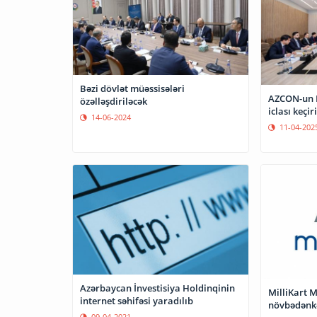
Bəzi dövlət müəssisələri
AZCON-un M
özəlləşdiriləcək
iclası keçiri
14-06-2024
11-04-202
Azərbaycan İnvestisiya Holdinqinin
MilliKart M
internet səhifəsi yaradılıb
növbədənkən
09-04-2021