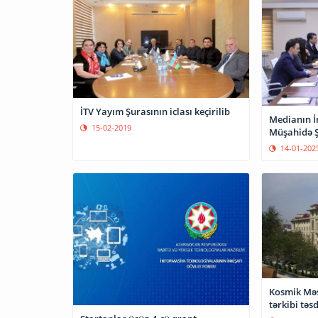
İTV Yayım Şurasının iclası keçirilib
Medianın İn
15-02-2019
Müşahidə Şu
14-01-202
Kosmik Məs
tərkibi təs