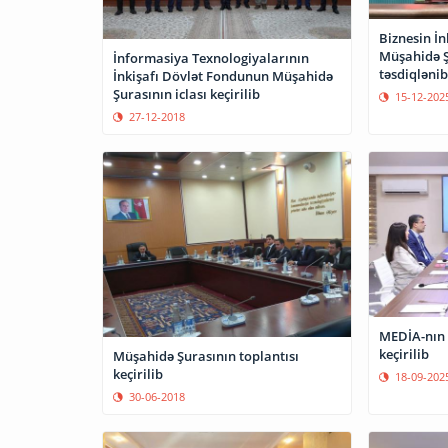
Biznesin İ
Müşahidə Ş
İnformasiya Texnologiyalarının
təsdiqlənib
İnkişafı Dövlət Fondunun Müşahidə
Şurasının iclası keçirilib
15-12-202
27-12-2018
MEDİA-nın 
keçirilib
Müşahidə Şurasının toplantısı
keçirilib
18-09-202
30-06-2018