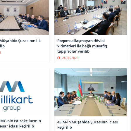
üşahidə Şurasının ilk
Rəqəmsallaşmayan dövlət
lib
xidmətləri ilə bağlı müvafiq
tapşırıqlar verilib
5
24-06-2025
MC-nin İştirakçılarının
4SİM-in Müşahidə Şurasının iclası
ar iclası keçirilib
keçirilib