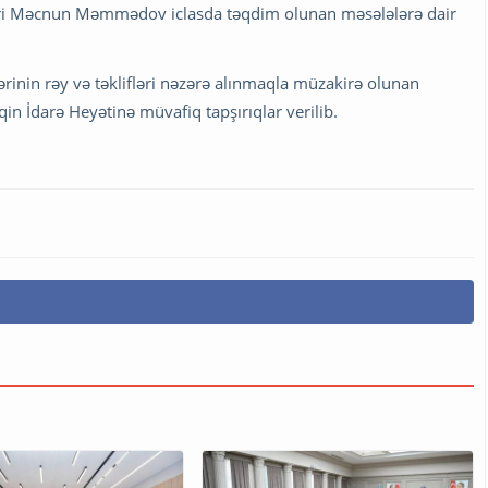
iri Məcnun Məmmədov iclasda təqdim olunan məsələlərə dair
rinin rəy və təklifləri nəzərə alınmaqla müzakirə olunan
n İdarə Heyətinə müvafiq tapşırıqlar verilib.