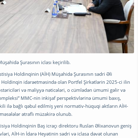
şahidə Şurasının iclası keçirilib.
estisiya Holdinqinin (AİH) Müşahidə Şurasının sədri Əli
ə Holdinqin idarəetməsində olan Portfel Şirkətlərin 2025-ci ilin
östəriciləri və maliyyə nəticələri, o cümlədən ümumi gəlir və
ompleksi” MMC-nin inkişaf perspektivlərinə ümumi baxış,
ili ilə bağlı qəbul edilmiş yeni normativ-hüquqi aktların AİH-
i məsələlər ətraflı müzakirə olunub.
siya Holdinqinin Baş icraçı direktoru Ruslan Əlixanovun geniş
ləri, AİH-in İdarə Heyətinin sədri və iclasa dəvət olunan