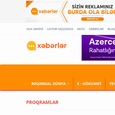
ANA SƏHİFƏ
LAYİHƏ HAQQINDA
ARXİV
XƏBƏRLƏR
ƏLA
RƏQƏMSAL DÜNYA
E - HÖKUMƏT
TE
PROQRAMLAR