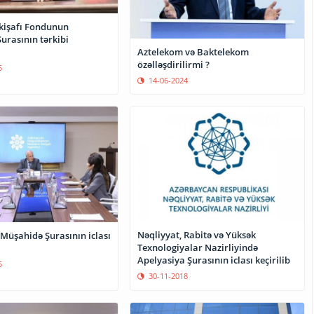
nkişafı Fondunun
urasının tərkibi
Aztelekom və Baktelekom
özəlləşdirilirmi ?
5
14-06-2024
Nəqliyyat, Rabitə və Yüksək
Müşahidə Şurasının iclası
Texnologiyalar Nazirliyində
Apelyasiya Şurasının iclası keçirilib
5
30-11-2018