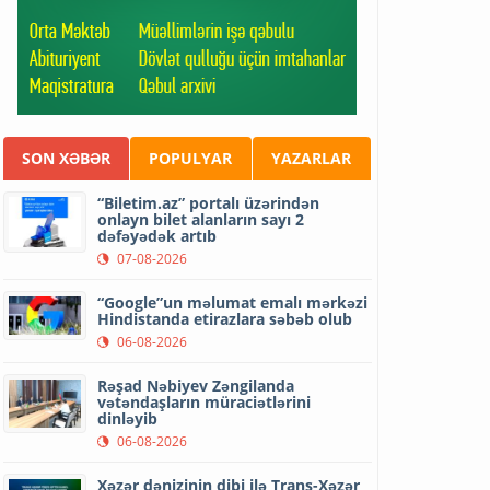
SON XƏBƏR
POPULYAR
YAZARLAR
“Biletim.az” portalı üzərindən
onlayn bilet alanların sayı 2
dəfəyədək artıb
07-08-2026
“Google”un məlumat emalı mərkəzi
Hindistanda etirazlara səbəb olub
06-08-2026
Rəşad Nəbiyev Zəngilanda
vətəndaşların müraciətlərini
dinləyib
06-08-2026
Xəzər dənizinin dibi ilə Trans-Xəzər