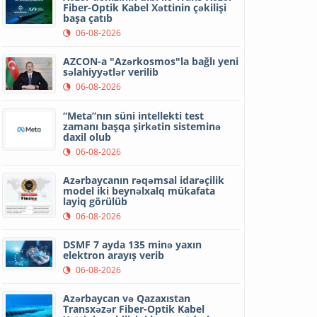
Fiber-Optik Kabel Xəttinin çəkilişi
başa çatıb
06-08-2026
AZCON-a "Azərkosmos"la bağlı yeni
səlahiyyətlər verilib
06-08-2026
“Meta”nın süni intellekti test
zamanı başqa şirkətin sisteminə
daxil olub
06-08-2026
Azərbaycanın rəqəmsal idarəçilik
model iki beynəlxalq mükafata
layiq görülüb
06-08-2026
DSMF 7 ayda 135 minə yaxın
elektron arayış verib
06-08-2026
Azərbaycan və Qazaxıstan
Transxəzər Fiber-Optik Kabel