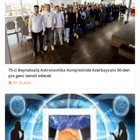
75-ci Beynəlxalq Astronavtika Konqresində Azərbaycanı 50-dən
çox gənc təmsil edəcək
07-10-2024