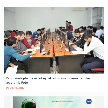
Proqramlaşdırma üzrə beynəlxalq müsabiqənin qalibləri
açıqlanıb-Foto
24-10-2016