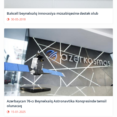
Bakcell beynəlxalq innovasiya müsabiqəsinə dəstək olub
30-05-2018
Azərbaycan 76-cı Beynəlxalq Astronavtika Konqresində təmsil
olunacaq
15-01-2025