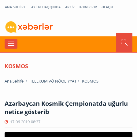
ANA SƏHİFƏ
LAYİHƏ HAQQINDA
ARXİV
XƏBƏRLƏR
ƏLAQƏ
KOSMOS
Ana Səhifə
TELEKOM VƏ NƏQLİYYAT
KOSMOS
Azərbaycan Kosmik Çempionatda uğurlu
nəticə göstərib
17-06-2019
08:37