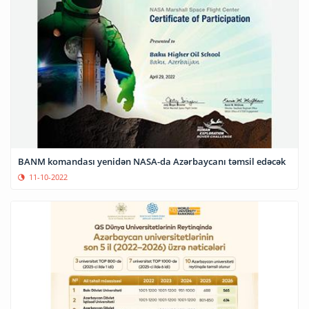
BANM komandası yenidən NASA-da Azərbaycanı təmsil edəcək
11-10-2022