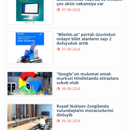
çox aktiv vakansiya var
07-08-2026
“Biletim.az” portalı üzərindən
onlayn bilet alanların sayı 2
dəfəyədək artıb
07-08-2026
“Google”un məlumat emalı
mərkəzi Hindistanda etirazlara
səbəb olub
06-08-2026
Rəşad Nəbiyev Zəngilanda
vətəndaşların müraciətlərini
dinləyib
06-08-2026