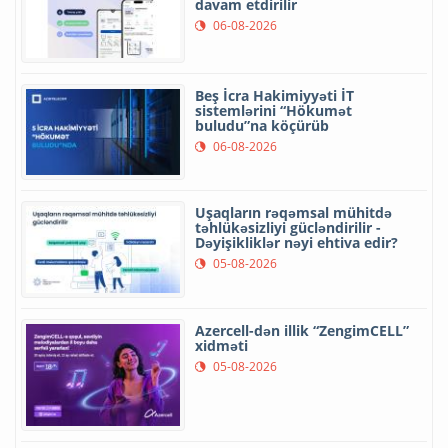
davam etdirilir
06-08-2026
Beş İcra Hakimiyyəti İT
sistemlərini “Hökumət
buludu”na köçürüb
06-08-2026
Uşaqların rəqəmsal mühitdə
təhlükəsizliyi gücləndirilir -
Dəyişikliklər nəyi ehtiva edir?
05-08-2026
Azercell-dən illik “ZengimCELL”
xidməti
05-08-2026