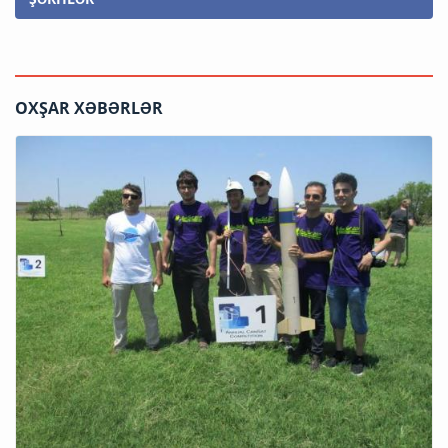
OXŞAR XƏBƏRLƏR