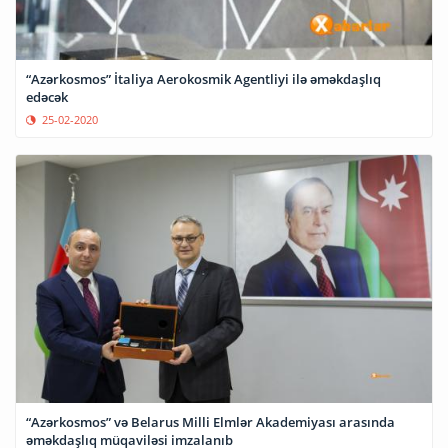
“Azərkosmos” İtaliya Aerokosmik Agentliyi ilə əməkdaşlıq
edəcək
25-02-2020
“Azərkosmos” və Belarus Milli Elmlər Akademiyası arasında
əməkdaşlıq müqaviləsi imzalanıb