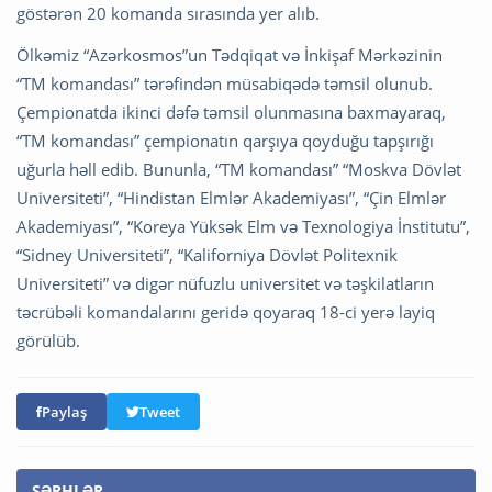
göstərən 20 komanda sırasında yer alıb.
Ölkəmiz “Azərkosmos”un Tədqiqat və İnkişaf Mərkəzinin
“TM komandası” tərəfindən müsabiqədə təmsil olunub.
Çempionatda ikinci dəfə təmsil olunmasına baxmayaraq,
“TM komandası” çempionatın qarşıya qoyduğu tapşırığı
uğurla həll edib. Bununla, “TM komandası” “Moskva Dövlət
Universiteti”, “Hindistan Elmlər Akademiyası”, “Çin Elmlər
Akademiyası”, “Koreya Yüksək Elm və Texnologiya İnstitutu”,
“Sidney Universiteti”, “Kaliforniya Dövlət Politexnik
Universiteti” və digər nüfuzlu universitet və təşkilatların
təcrübəli komandalarını geridə qoyaraq 18-ci yerə layiq
görülüb.
Paylaş
Tweet
ŞƏRHLƏR