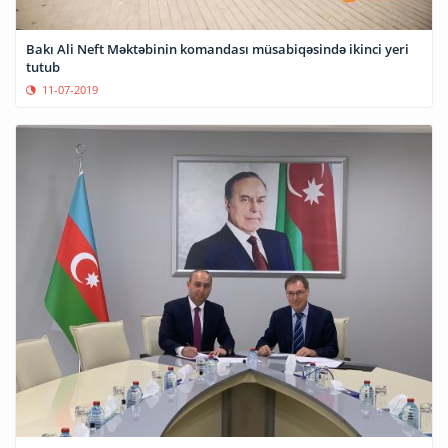
Bakı Ali Neft Məktəbinin komandası müsabiqəsində ikinci yeri
tutub
11-07-2019