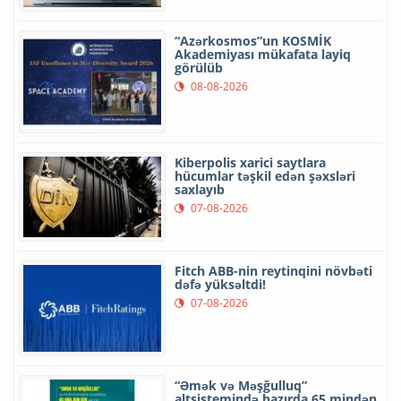
“Azərkosmos”un KOSMİK
Akademiyası mükafata layiq
görülüb
08-08-2026
Kiberpolis xarici saytlara
hücumlar təşkil edən şəxsləri
saxlayıb
07-08-2026
Fitch ABB-nin reytinqini növbəti
dəfə yüksəltdi!
07-08-2026
“Əmək və Məşğulluq”
altsistemində hazırda 65 mindən