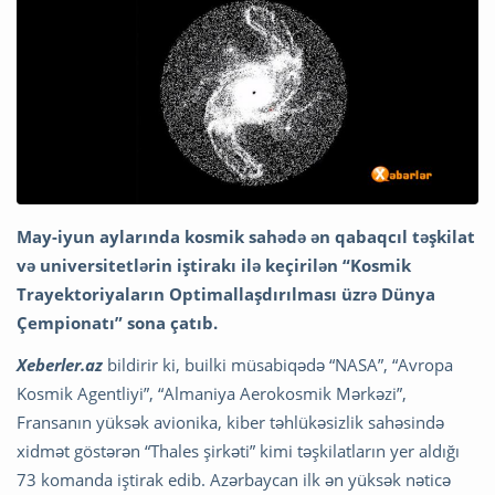
May-iyun aylarında kosmik sahədə ən qabaqcıl təşkilat
və universitetlərin iştirakı ilə keçirilən “Kosmik
Trayektoriyaların Optimallaşdırılması üzrə Dünya
Çempionatı” sona çatıb.
Xeberler.az
bildirir ki, builki müsabiqədə “NASA”, “Avropa
Kosmik Agentliyi”, “Almaniya Aerokosmik Mərkəzi”,
Fransanın yüksək avionika, kiber təhlükəsizlik sahəsində
xidmət göstərən “Thales şirkəti” kimi təşkilatların yer aldığı
73 komanda iştirak edib. Azərbaycan ilk ən yüksək nəticə