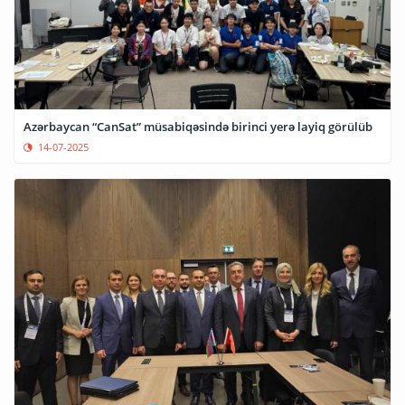
Azərbaycan “CanSat” müsabiqəsində birinci yerə layiq görülüb
14-07-2025