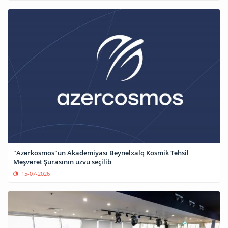
"Azərkosmos"un Akademiyası Beynəlxalq Kosmik Təhsil
Məşvərət Şurasının üzvü seçilib
15-07-2026