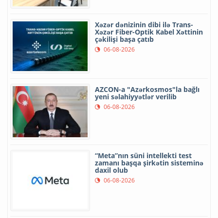
Xəzər dənizinin dibi ilə Trans-
Xəzər Fiber-Optik Kabel Xəttinin
çəkilişi başa çatıb
06-08-2026
AZCON-a "Azərkosmos"la bağlı
yeni səlahiyyətlər verilib
06-08-2026
“Meta”nın süni intellekti test
zamanı başqa şirkətin sisteminə
daxil olub
06-08-2026