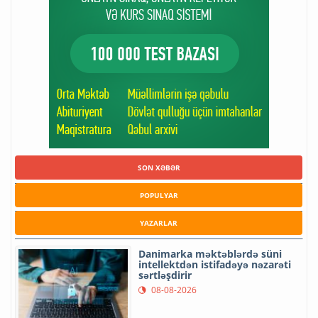
SON XƏBƏR
POPULYAR
YAZARLAR
Danimarka məktəblərdə süni
intellektdən istifadəyə nəzarəti
sərtləşdirir
08-08-2026