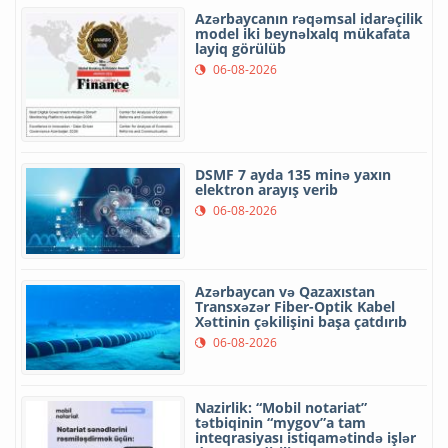
Azərbaycanın rəqəmsal idarəçilik
model iki beynəlxalq mükafata
layiq görülüb
06-08-2026
DSMF 7 ayda 135 minə yaxın
elektron arayış verib
06-08-2026
Azərbaycan və Qazaxıstan
Transxəzər Fiber-Optik Kabel
Xəttinin çəkilişini başa çatdırıb
06-08-2026
Nazirlik: “Mobil notariat”
tətbiqinin “mygov”a tam
inteqrasiyası istiqamətində işlər