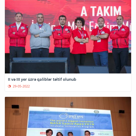
II və III yer üzrə qaliblər təltif olunub
29-05-2022