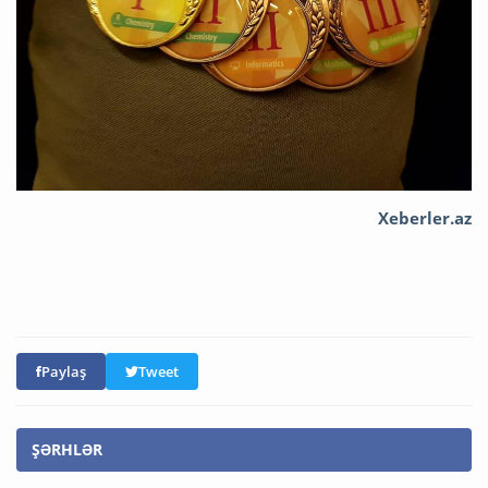
Xeberler.az
Paylaş
Tweet
ŞƏRHLƏR