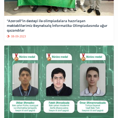
“Azercell”in dəstəyi ilə olimpiadalara hazırlaşan
məktəblilərimiz Beynəlxalq İnformatika Olimpiadasında uğur
qazandılar
08-09-2023