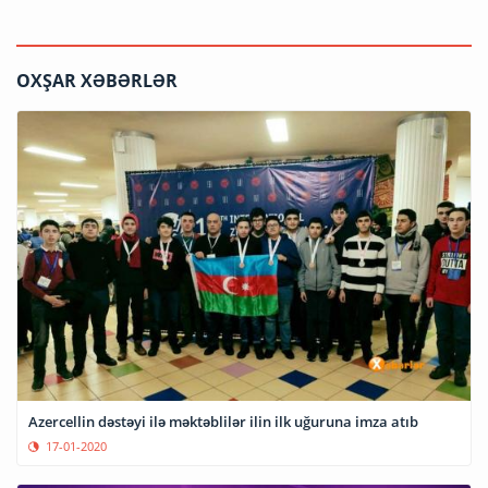
OXŞAR XƏBƏRLƏR
Azercellin dəstəyi ilə məktəblilər ilin ilk uğuruna imza atıb
17-01-2020