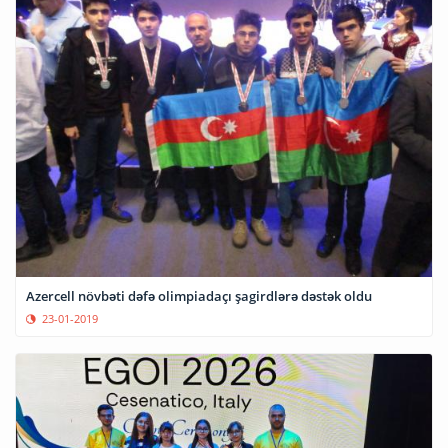
Azercell növbəti dəfə olimpiadaçı şagirdlərə dəstək oldu
23-01-2019