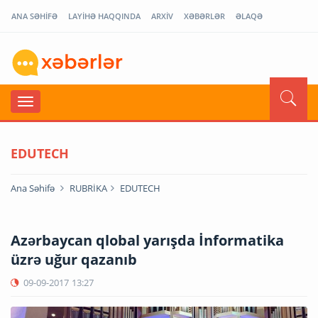
ANA SƏHİFƏ
LAYİHƏ HAQQINDA
ARXİV
XƏBƏRLƏR
ƏLAQƏ
EDUTECH
Ana Səhifə
RUBRİKA
EDUTECH
Azərbaycan qlobal yarışda İnformatika
üzrə uğur qazanıb
09-09-2017
13:27