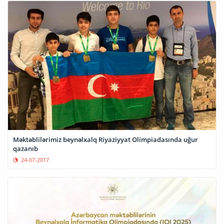
Məktəblilərimiz beynəlxalq Riyaziyyat Olimpiadasında uğur
qazanıb
24-07-2017