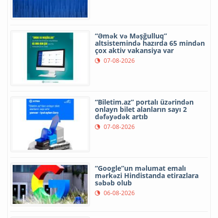
“Əmək və Məşğulluq”
altsistemində hazırda 65 mindən
çox aktiv vakansiya var
07-08-2026
“Biletim.az” portalı üzərindən
onlayn bilet alanların sayı 2
dəfəyədək artıb
07-08-2026
“Google”un məlumat emalı
mərkəzi Hindistanda etirazlara
səbəb olub
06-08-2026