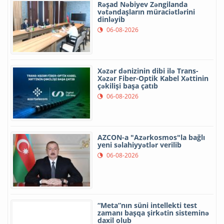
Rəşad Nəbiyev Zəngilanda
vətəndaşların müraciətlərini
dinləyib
06-08-2026
Xəzər dənizinin dibi ilə Trans-
Xəzər Fiber-Optik Kabel Xəttinin
çəkilişi başa çatıb
06-08-2026
AZCON-a "Azərkosmos"la bağlı
yeni səlahiyyətlər verilib
06-08-2026
“Meta”nın süni intellekti test
zamanı başqa şirkətin sisteminə
daxil olub