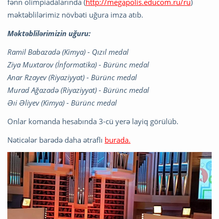
fənn olimpiadalarında (
http://megapolis.educom.ru/ru
)
məktəblilərimiz növbəti uğura imza atıb.
Məktəblilərimizin uğuru:
Ramil Babazadə (Kimya) - Qızıl medal
Ziya Muxtarov (İnformatika) - Bürünc medal
Anar Rzayev (Riyaziyyat) - Bürünc medal
Murad Ağazadə (Riyaziyyat) - Bürünc medal
Əıi Əliyev (Kimya) - Bürünc medal
Onlar komanda hesabında 3-cü yerə layiq görülüb.
Nəticələr barədə daha ətraflı
burada.