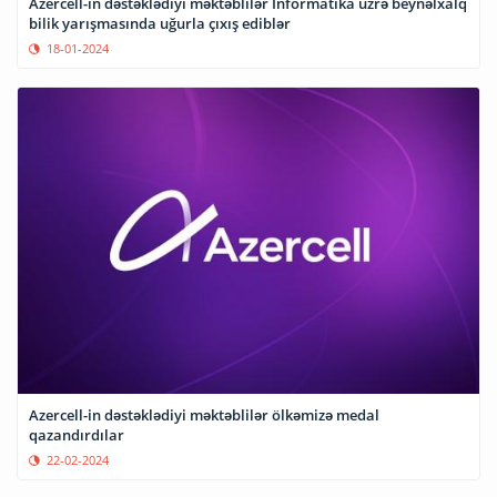
Azercell-in dəstəklədiyi məktəblilər İnformatika üzrə beynəlxalq
bilik yarışmasında uğurla çıxış ediblər
18-01-2024
Azercell-in dəstəklədiyi məktəblilər ölkəmizə medal
qazandırdılar
22-02-2024