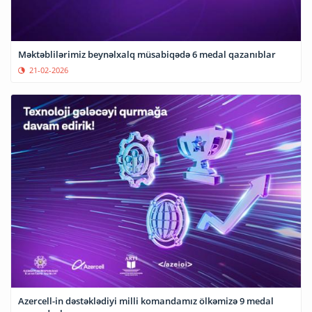
Məktəblilərimiz beynəlxalq müsabiqədə 6 medal qazanıblar
21-02-2026
Azercell-in dəstəklədiyi milli komandamız ölkəmizə 9 medal