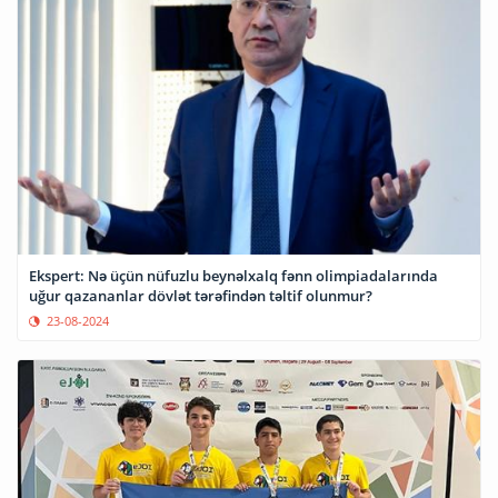
Ekspert: Nə üçün nüfuzlu beynəlxalq fənn olimpiadalarında
uğur qazananlar dövlət tərəfindən təltif olunmur?
23-08-2024