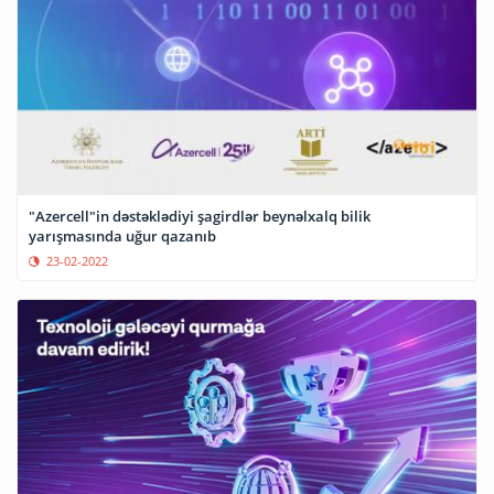
"Azercell"in dəstəklədiyi şagirdlər beynəlxalq bilik
yarışmasında uğur qazanıb
23-02-2022