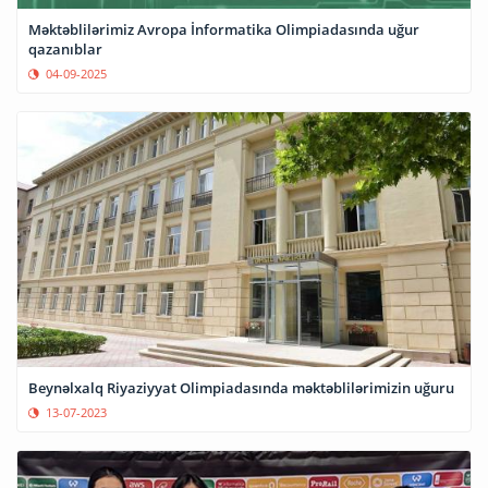
Məktəblilərimiz Avropa İnformatika Olimpiadasında uğur
qazanıblar
04-09-2025
Beynəlxalq Riyaziyyat Olimpiadasında məktəblilərimizin uğuru
13-07-2023