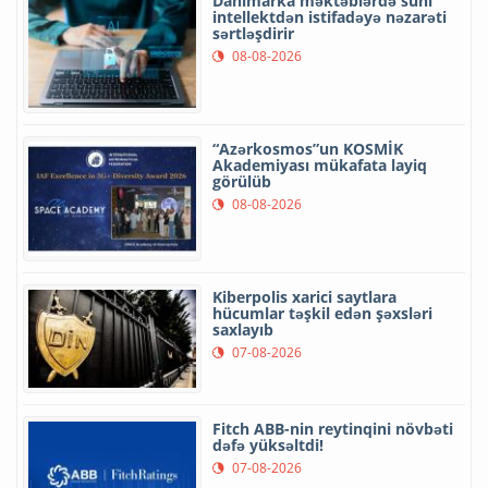
Danimarka məktəblərdə süni
intellektdən istifadəyə nəzarəti
sərtləşdirir
08-08-2026
“Azərkosmos”un KOSMİK
Akademiyası mükafata layiq
görülüb
08-08-2026
Kiberpolis xarici saytlara
hücumlar təşkil edən şəxsləri
saxlayıb
07-08-2026
Fitch ABB-nin reytinqini növbəti
dəfə yüksəltdi!
07-08-2026