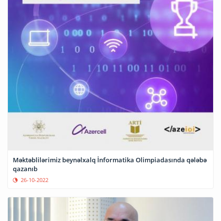
Məktəblilərimiz beynəlxalq İnformatika Olimpiadasında qələbə
qazanıb
26-10-2022