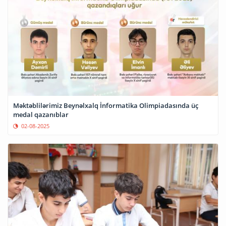
Məktəblilərimiz Beynəlxalq İnformatika Olimpiadasında üç
medal qazanıblar
02-08-2025