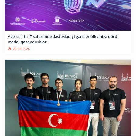
Azercell-in İT sahəsində dəstəklədiyi gənclər ölkəmizə dörd
medal qazandırıblar
29-04-2026