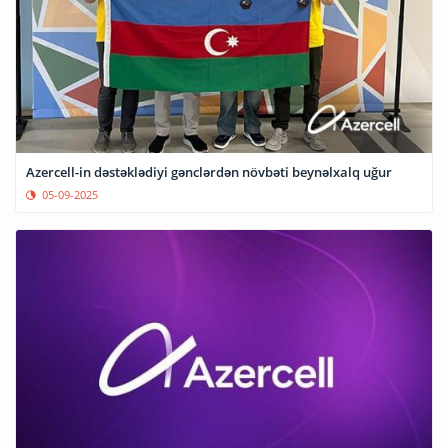
Azercell-in dəstəklədiyi gənclərdən növbəti beynəlxalq uğur
05-09-2025