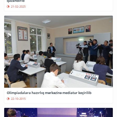
qazandırıb
21-02-2025
Olimpiadalara hazırlıq mərkəzinə mediatur keçirilib
22-10-2015