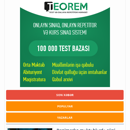
SON XƏBƏR
POPULYAR
YAZARLAR