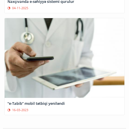
Naxçıvanda e-səhiyyə sistemi qurulur
04-11-2025
“e-Tabib” mobil tətbiqi yeniləndi
16-03-2023