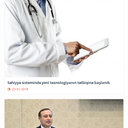
Səhiyyə sistemində yeni texnologiyanın tətbiqinə başlanıb
23-01-2018