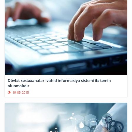
Dövlət xəstəxanaları vahid informasiya sistemi ilə təmin
olunmalıdır
19-05-2015