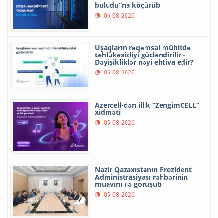
buludu”na köçürüb
06-08-2026
Uşaqların rəqəmsal mühitdə
təhlükəsizliyi gücləndirilir -
Dəyişikliklər nəyi ehtiva edir?
05-08-2026
Azercell-dən illik “ZengimCELL”
xidməti
05-08-2026
Nazir Qazaxıstanın Prezident
Administrasiyası rəhbərinin
müavini ilə görüşüb
05-08-2026