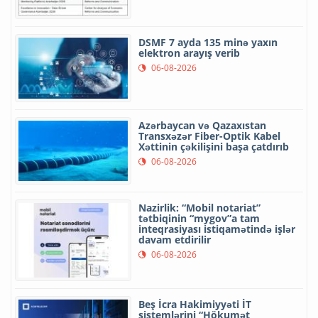
DSMF 7 ayda 135 minə yaxın
elektron arayış verib
06-08-2026
Azərbaycan və Qazaxıstan
Transxəzər Fiber-Optik Kabel
Xəttinin çəkilişini başa çatdırıb
06-08-2026
Nazirlik: “Mobil notariat”
tətbiqinin “mygov”a tam
inteqrasiyası istiqamətində işlər
davam etdirilir
06-08-2026
Beş İcra Hakimiyyəti İT
sistemlərini “Hökumət