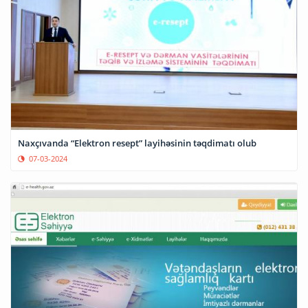
Naxçıvanda “Elektron resept” layihəsinin təqdimatı olub
07-03-2024