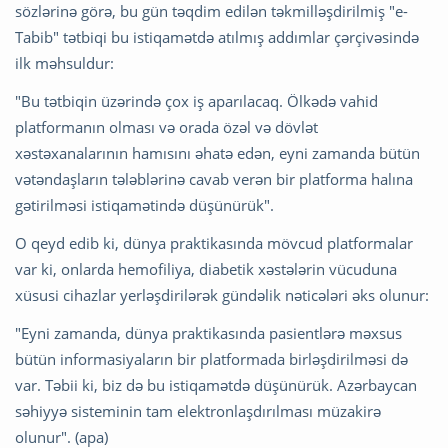
sözlərinə görə, bu gün təqdim edilən təkmilləşdirilmiş "e-
Tabib" tətbiqi bu istiqamətdə atılmış addımlar çərçivəsində
ilk məhsuldur:
"Bu tətbiqin üzərində çox iş aparılacaq. Ölkədə vahid
platformanın olması və orada özəl və dövlət
xəstəxanalarının hamısını əhatə edən, eyni zamanda bütün
vətəndaşların tələblərinə cavab verən bir platforma halına
gətirilməsi istiqamətində düşünürük".
O qeyd edib ki, dünya praktikasında mövcud platformalar
var ki, onlarda hemofiliya, diabetik xəstələrin vücuduna
xüsusi cihazlar yerləşdirilərək gündəlik nəticələri əks olunur:
"Eyni zamanda, dünya praktikasında pasientlərə məxsus
bütün informasiyaların bir platformada birləşdirilməsi də
var. Təbii ki, biz də bu istiqamətdə düşünürük. Azərbaycan
səhiyyə sisteminin tam elektronlaşdırılması müzakirə
olunur". (apa)