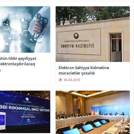
ütün tibbi qeydiyyat
lektronlaşdırılacaq
Elektron Səhiyyə Xidmətinə
4
müraciətlər çoxalıb
30-04-2015