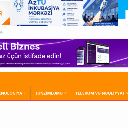
QƏ
XNOLOGİYA
TƏNZİMLƏMƏ
TELEKOM VƏ NƏQLİYYAT