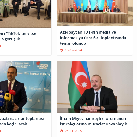
Azərbaycan TDT-nin media və
n vitse-
informasiya üzrə 6-cı toplantısında
ilə görüşüb
təmsil olunub
4
19-12-2024
bəti nazirlər toplantısı
İlham Əliyev həmrəylik forumunun
da keçiriləcək
iştirakçılarına müraciət ünvanlayıb
4
24-11-2025