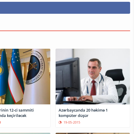
rinin 12-ci sammiti
Azərbaycanda 20 həkimə 1
da keçiriləcək
kompüter düşür
4
19-05-2015