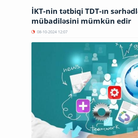
İKT-nin tətbiqi TDT-ın sərhəd
mübadiləsini mümkün edir
08-10-2024
12:07