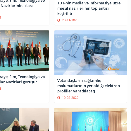
naye, Elm, Texnologiya və
TDT-nin media və informasiya üzrə
Nazirlərinin iclası
məsul nazirlərinin toplantısı
keçirilib
5
28-11-2025
naye, Elm, Texnologiya və
Vətəndaşların sağlamlıq
lar Nazirləri görüşür
məlumatlarının yer aldığı elektron
4
profillər yaradılacaq
10-02-2022