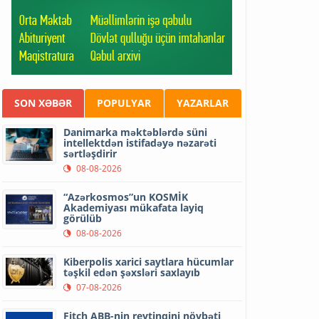
SON XƏBƏR
POPULYAR
YAZARLAR
Danimarka məktəblərdə süni
intellektdən istifadəyə nəzarəti
sərtləşdirir
08-08-2026
“Azərkosmos”un KOSMİK
Akademiyası mükafata layiq
görülüb
08-08-2026
Kiberpolis xarici saytlara hücumlar
təşkil edən şəxsləri saxlayıb
07-08-2026
Fitch ABB-nin reytinqini növbəti