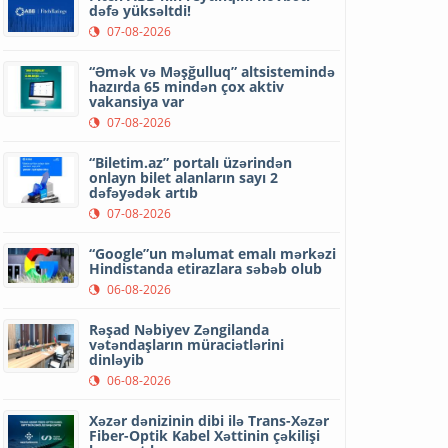
dəfə yüksəltdi!
07-08-2026
“Əmək və Məşğulluq” altsistemində
hazırda 65 mindən çox aktiv
vakansiya var
07-08-2026
“Biletim.az” portalı üzərindən
onlayn bilet alanların sayı 2
dəfəyədək artıb
07-08-2026
“Google”un məlumat emalı mərkəzi
Hindistanda etirazlara səbəb olub
06-08-2026
Rəşad Nəbiyev Zəngilanda
vətəndaşların müraciətlərini
dinləyib
06-08-2026
Xəzər dənizinin dibi ilə Trans-Xəzər
Fiber-Optik Kabel Xəttinin çəkilişi