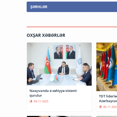
ŞƏRHLƏR
OXŞAR XƏBƏRLƏR
Naxçıvanda e-səhiyyə sistemi
qurulur
TDT liderlə
Azərbaycan
04-11-2025
06-11-202