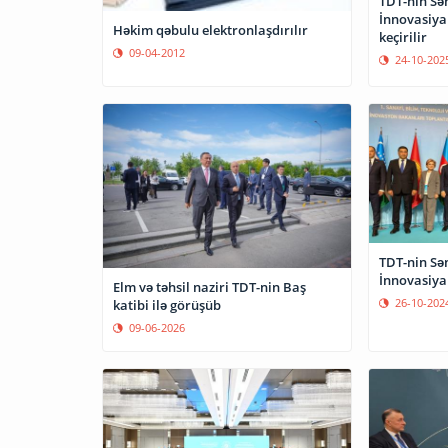
TDT-nın Sə
İnnovasiya 
Həkim qəbulu elektronlaşdırılır
keçirilir
09-04-2012
24-10-202
TDT-nin Sə
İnnovasiya
Elm və təhsil naziri TDT-nin Baş
26-10-202
katibi ilə görüşüb
09-06-2026