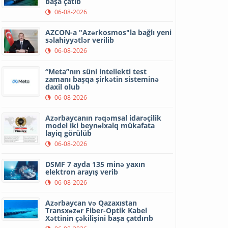
başa çatıb
06-08-2026
AZCON-a "Azərkosmos"la bağlı yeni
səlahiyyətlər verilib
06-08-2026
“Meta”nın süni intellekti test
zamanı başqa şirkətin sisteminə
daxil olub
06-08-2026
Azərbaycanın rəqəmsal idarəçilik
model iki beynəlxalq mükafata
layiq görülüb
06-08-2026
DSMF 7 ayda 135 minə yaxın
elektron arayış verib
06-08-2026
Azərbaycan və Qazaxıstan
Transxəzər Fiber-Optik Kabel
Xəttinin çəkilişini başa çatdırıb