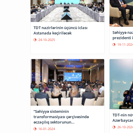
TDT nazirlərinin üçüncü iclası
Səhiyyə naziri “TikTok”u
Astanada keçiriləcək
prezidenti 
24-10-2025
19-11-202
“Səhiyyə sisteminin
TDT-nin növ
transformasiyası çərçivəsində
Azərbaycan
əczaçılıq sektorunun
26-10-202
rəqəmsallaşdırılması” layihəsi
16-01-2024
təqdim edilib