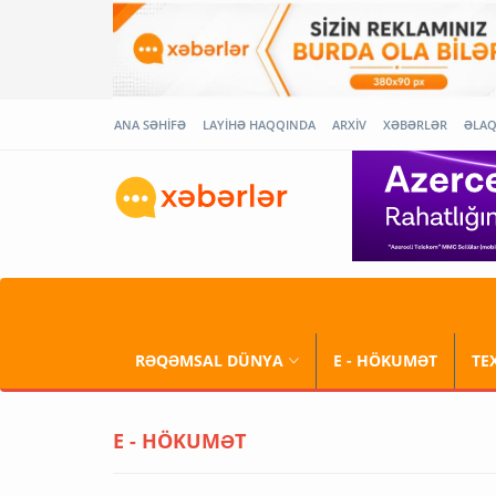
ANA SƏHİFƏ
LAYİHƏ HAQQINDA
ARXİV
XƏBƏRLƏR
ƏLA
RƏQƏMSAL DÜNYA
E - HÖKUMƏT
TE
E - HÖKUMƏT