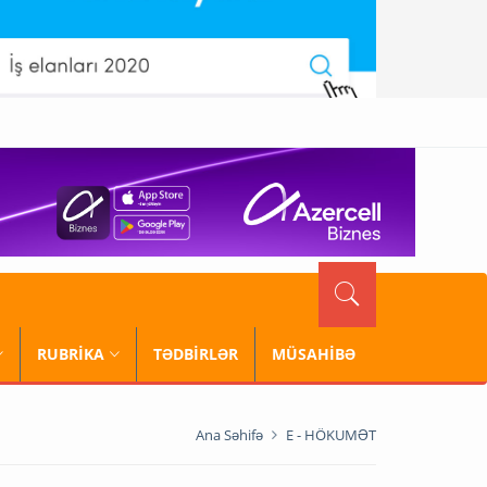
RUBRİKA
TƏDBİRLƏR
MÜSAHİBƏ
Ana Səhifə
E - HÖKUMƏT