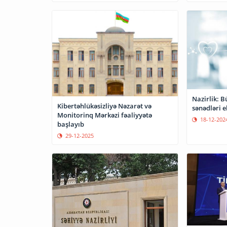
Nazirlik: B
Kibertəhlükəsizliyə Nəzarət və
sənədləri e
Monitorinq Mərkəzi fəaliyyətə
18-12-202
başlayıb
29-12-2025