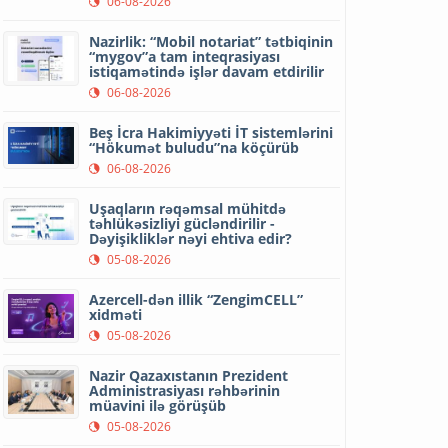
06-08-2026
Nazirlik: “Mobil notariat” tətbiqinin
“mygov”a tam inteqrasiyası
istiqamətində işlər davam etdirilir
06-08-2026
Beş İcra Hakimiyyəti İT sistemlərini
“Hökumət buludu”na köçürüb
06-08-2026
Uşaqların rəqəmsal mühitdə
təhlükəsizliyi gücləndirilir -
Dəyişikliklər nəyi ehtiva edir?
05-08-2026
Azercell-dən illik “ZengimCELL”
xidməti
05-08-2026
Nazir Qazaxıstanın Prezident
Administrasiyası rəhbərinin
müavini ilə görüşüb
05-08-2026