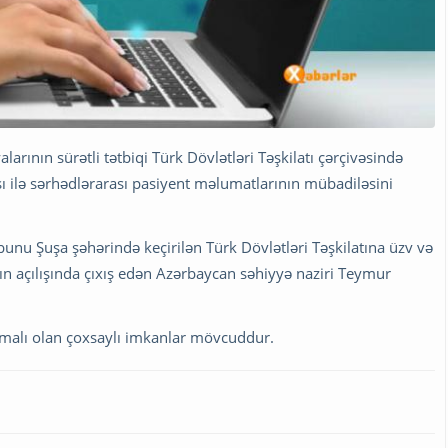
ının sürətli tətbiqi Türk Dövlətləri Təşkilatı çərçivəsində
ı ilə sərhədlərarası pasiyent məlumatlarının mübadiləsini
bunu Şuşa şəhərində keçirilən Türk Dövlətləri Təşkilatına üzv və
nın açılışında çıxış edən Azərbaycan səhiyyə naziri Teymur
dırmalı olan çoxsaylı imkanlar mövcuddur.