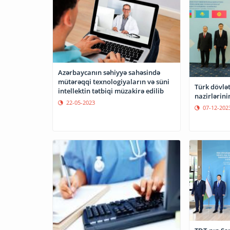
Azərbaycanın səhiyyə sahəsində
mütərəqqi texnologiyaların və süni
Türk dövlət
intellektin tətbiqi müzakirə edilib
nazirlərinin
22-05-2023
07-12-202