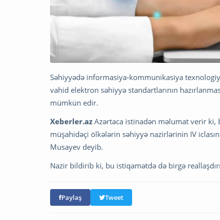
Səhiyyədə informasiya-kommunikasiya texnologiyalar
vahid elektron səhiyyə standartlarının hazırlanmas
mümkün edir.
Xeberler.az
Azərtaca istinadən məlumat verir ki, 
müşahidəçi ölkələrin səhiyyə nazirlərinin IV iclası
Musayev deyib.
Nazir bildirib ki, bu istiqamətdə də birgə reallaş
Paylaş
Tweet