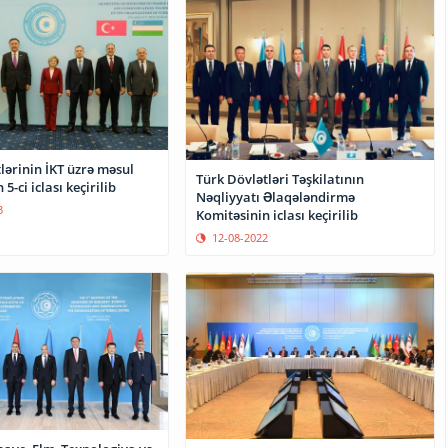
lərinin İKT üzrə məsul
Türk Dövlətləri Təşkilatının
 5-ci iclası keçirilib
Nəqliyyatı Əlaqələndirmə
3
Komitəsinin iclası keçirilib
12-08-2022