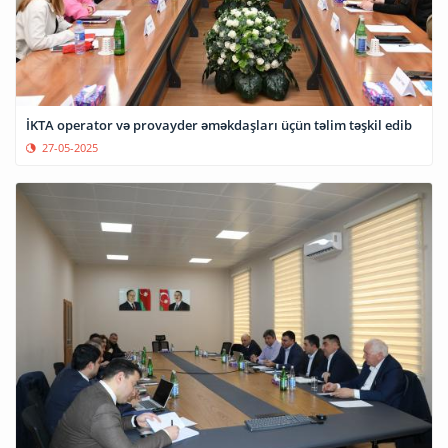
İKTA operator və provayder əməkdaşları üçün təlim təşkil edib
27-05-2025