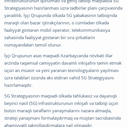
infrastrukturunun qurulması və geniş tətbiqi məqsədilə 5G
Strategiyasının hazırlanması üzrə tədbirlər planı çərçivəsində
yaradılıb. İşçi Qrupunda ölkədə 5G şəbəkəsinin tətbiqində
maraqlı olan bazar iştirakçılarının, o cümlədən ölkədə
fəaliyyət göstərən mobil operator, telekommunikasiya
sahəsində fəaliyyət göstərən bir sıra şirkətlərin
nümayəndələri təmsil olunur.
İşçi Qrupunun əsas məqsədi Azərbaycanda növbəti illər
ərzində rəqəmsal cəmiyyətin davamlı inkişafını təmin etmək
üçün ən müasir və yeni yaranan texnologiyaların yayılması
üzrə tələbləri özündə əks etdirən vahid 5G Strategiyasını
hazırlamaqdır.
5G Strategiyasının məqsədi ölkədə təhlükəsiz və dayanıqlı
beşinci nəsil (5G) infrastrukturunun inkişafı və tətbiqi üçün
bütün maraqlı tərəflərin yanaşmalarını nəzərə almaqla,
strateji yanaşmanı formalaşdırmaq və müştəri təcrübəsində
əhəmiyyətli təkmilləşdirmələrə nail olmaqdır.