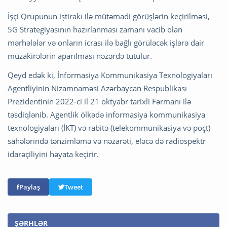
İşçi Qrupunun iştirakı ilə mütəmadi görüşlərin keçirilməsi,
5G Strategiyasının hazırlanması zamanı vacib olan
mərhələlər və onların icrası ilə bağlı görüləcək işlərə dair
müzakirələrin aparılması nəzərdə tutulur.
Qeyd edək ki, İnformasiya Kommunikasiya Texnologiyaları
Agentliyinin Nizamnaməsi Azərbaycan Respublikası
Prezidentinin 2022-ci il 21 oktyabr tarixli Fərmanı ilə
təsdiqlənib. Agentlik ölkədə informasiya kommunikasiya
texnologiyaları (İKT) və rabitə (telekommunikasiya və poçt)
sahələrində tənzimləmə və nəzarəti, eləcə də radiospektr
idarəçiliyini həyata keçirir.
Paylaş
Tweet
ŞƏRHLƏR