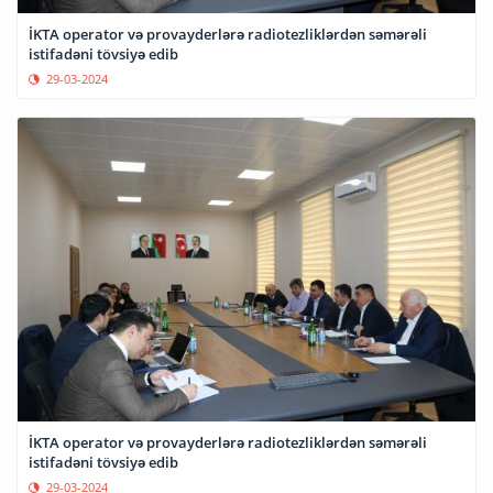
İKTA operator və provayderlərə radiotezliklərdən səmərəli
istifadəni tövsiyə edib
29-03-2024
İKTA operator və provayderlərə radiotezliklərdən səmərəli
istifadəni tövsiyə edib
29-03-2024