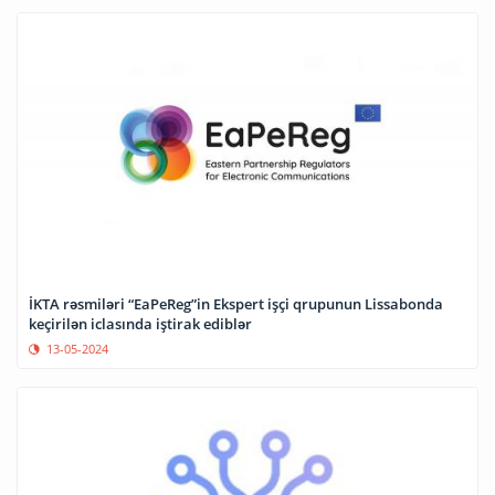
İKTA rəsmiləri “EaPeReg”in Ekspert işçi qrupunun Lissabonda
keçirilən iclasında iştirak ediblər
13-05-2024