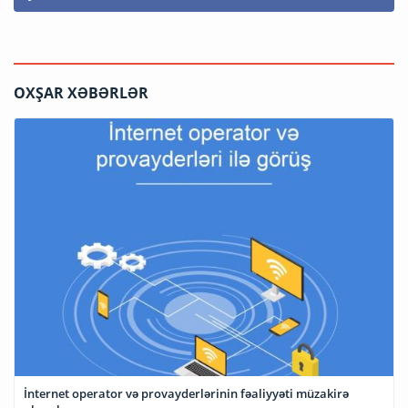
OXŞAR XƏBƏRLƏR
İnternet operator və provayderlərinin fəaliyyəti müzakirə