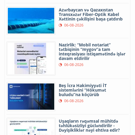
Azərbaycan və Qazaxıstan
Transxəzər Fiber-Optik Kabel
Xəttinin çəkilişini başa çatdırıb
06-08-2026
Nazirlik: “Mobil notariat”
tətbiqinin “mygov”a tam
inteqrasiyası istiqamətində işlər
davam etdirilir
06-08-2026
Beş İcra Hakimiyyəti İT
sistemlərini “Hökumət
buludu”na köçürüb
06-08-2026
Uşaqların rəqəmsal mühitdə
təhlükəsizliyi gücləndirilir -
Dəyişikliklər nəyi ehtiva edir?