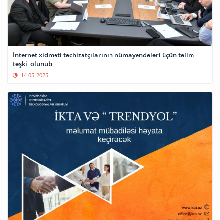
İnternet xidməti təchizatçılarının nümayəndələri üçün təlim
təşkil olunub
14-05-2025