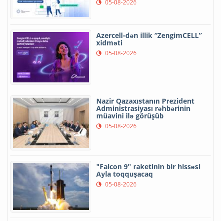
05-08-2026
Azercell-dən illik “ZengimCELL”
xidməti
05-08-2026
Nazir Qazaxıstanın Prezident
Administrasiyası rəhbərinin
müavini ilə görüşüb
05-08-2026
"Falcon 9" raketinin bir hissəsi
Ayla toqquşacaq
05-08-2026