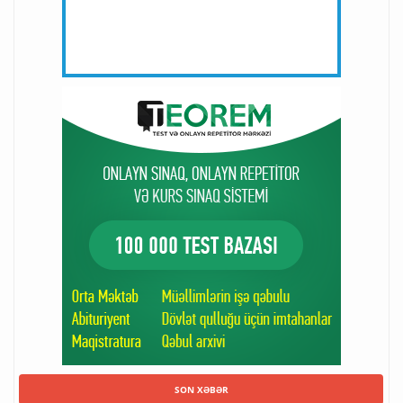
SON XƏBƏR