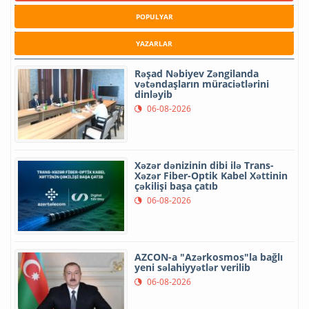
POPULYAR
YAZARLAR
Rəşad Nəbiyev Zəngilanda
vətəndaşların müraciətlərini
dinləyib
06-08-2026
Xəzər dənizinin dibi ilə Trans-
Xəzər Fiber-Optik Kabel Xəttinin
çəkilişi başa çatıb
06-08-2026
AZCON-a "Azərkosmos"la bağlı
yeni səlahiyyətlər verilib
06-08-2026