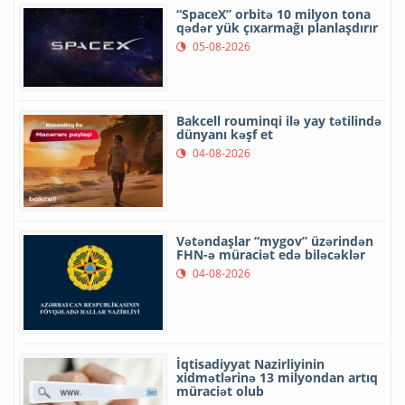
“SpaceX” orbitə 10 milyon tona
qədər yük çıxarmağı planlaşdırır
05-08-2026
Bakcell rouminqi ilə yay tətilində
dünyanı kəşf et
04-08-2026
Vətəndaşlar “mygov” üzərindən
FHN-ə müraciət edə biləcəklər
04-08-2026
İqtisadiyyat Nazirliyinin
xidmətlərinə 13 milyondan artıq
müraciət olub