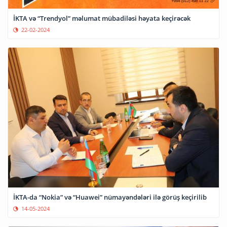
İKTA və “Trendyol” məlumat mübadiləsi həyata keçirəcək
22-02-2024
İKTA-da “Nokia” və “Huawei” nümayəndələri ilə görüş keçirilib
14-05-2024