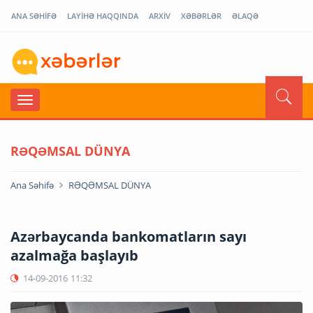
ANA SƏHİFƏ
LAYİHƏ HAQQINDA
ARXİV
XƏBƏRLƏR
ƏLAQƏ
RƏQƏMSAL DÜNYA
Ana Səhifə
RƏQƏMSAL DÜNYA
Azərbaycanda bankomatların sayı
azalmağa başlayıb
14-09-2016
11:32