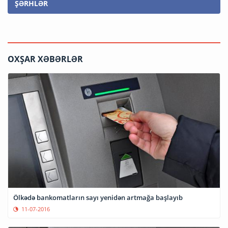
ŞƏRHLƏR
OXŞAR XƏBƏRLƏR
Ölkədə bankomatların sayı yenidən artmağa başlayıb
11-07-2016