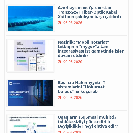
Azərbaycan və Qazaxıstan
Transxəzər Fiber-Optik Kabel
Xəttinin çəkilişini başa çatdırıb
06-08-2026
Nazirlik: “Mobil notariat”
tətbiqinin “mygov”a tam
inteqrasiyası istiqamətində işlər
davam etdirilir
06-08-2026
Beş İcra Hakimiyyəti İT
sistemlərini “Hökumət
buludu”na köçürüb
06-08-2026
Uşaqların rəqəmsal mühitdə
təhlükəsizliyi gücləndirilir -
Dəyişikliklər nəyi ehtiva edir?
05-08-2026