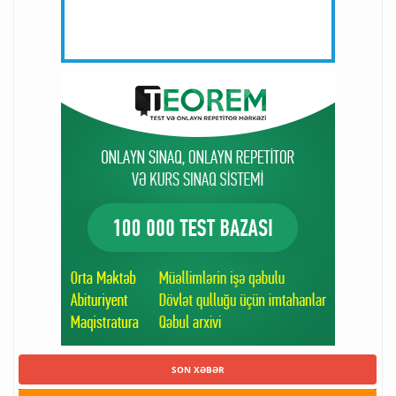
SON XƏBƏR