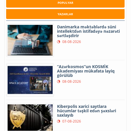
POPULYAR
YAZARLAR
Danimarka məktəblərdə süni
intellektdən istifadəyə nəzarəti
sərtləşdirir
08-08-2026
“Azərkosmos”un KOSMİK
Akademiyası mükafata layiq
görülüb
08-08-2026
Kiberpolis xarici saytlara
hücumlar təşkil edən şəxsləri
saxlayıb
07-08-2026