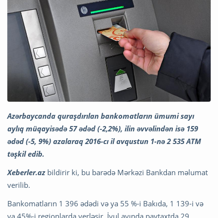
Azərbaycanda quraşdırılan bankomatların ümumi sayı
aylıq müqayisədə 57 ədəd (-2,2%), ilin əvvəlindən isə 159
ədəd (-5, 9%) azalaraq 2016-cı il avqustun 1-nə 2 535 ATM
təşkil edib.
Xeberler.az
bildirir ki, bu barədə Mərkəzi Bankdan məlumat
verilib.
Bankomatların 1 396 ədədi və ya 55 %-i Bakıda, 1 139-i və
ya 45%-i regionlarda yerləşir. İyul ayında paytaxtda 29