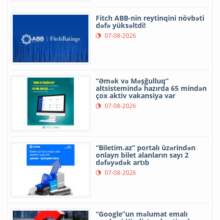
Fitch ABB-nin reytinqini növbəti
dəfə yüksəltdi!
07-08-2026
“Əmək və Məşğulluq”
altsistemində hazırda 65 mindən
çox aktiv vakansiya var
07-08-2026
“Biletim.az” portalı üzərindən
onlayn bilet alanların sayı 2
dəfəyədək artıb
07-08-2026
“Google”un məlumat emalı