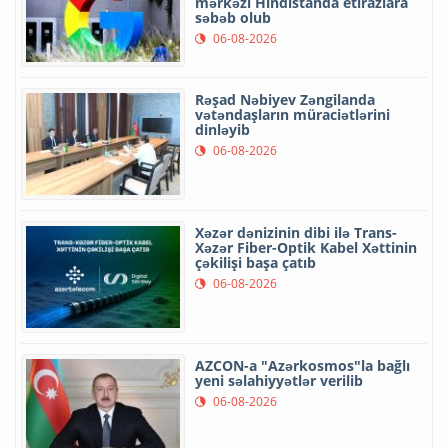
mərkəzi Hindistanda etirazlara
səbəb olub
06-08-2026
Rəşad Nəbiyev Zəngilanda
vətəndaşların müraciətlərini
dinləyib
06-08-2026
Xəzər dənizinin dibi ilə Trans-
Xəzər Fiber-Optik Kabel Xəttinin
çəkilişi başa çatıb
06-08-2026
AZCON-a "Azərkosmos"la bağlı
yeni səlahiyyətlər verilib
06-08-2026