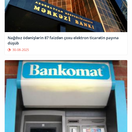
Nağdsız ödənişlərin 87 faizdən çoxu elektron ticarətin payına
düşüb
30-08-2025