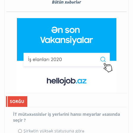
Bütün xəbərlər
SORĞU
İT mütəxəssislər iş yerlərini hansı meyarlar əsasında
seçir ?
Şirkətin yüksək statusuna görə