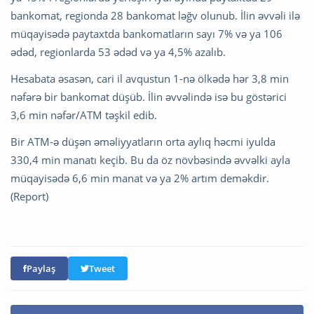
bankomat, regionda 28 bankomat ləğv olunub. İlin əvvəli ilə
müqayisədə paytaxtda bankomatların sayı 7% və ya 106
ədəd, regionlarda 53 ədəd və ya 4,5% azalıb.
Hesabata əsasən, cari il avqustun 1-nə ölkədə hər 3,8 min
nəfərə bir bankomat düşüb. İlin əvvəlində isə bu göstərici
3,6 min nəfər/ATM təşkil edib.
Bir ATM-ə düşən əməliyyatların orta aylıq həcmi iyulda
330,4 min manatı keçib. Bu da öz növbəsində əvvəlki ayla
müqayisədə 6,6 min manat və ya 2% artım deməkdir.
(Report)
Paylaş
Tweet