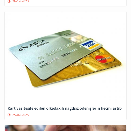
26-12-2023
Kart vasitəsilə edilən ölkədaxili nağdsız ödənişlərin həcmi artıb
25-02-2025