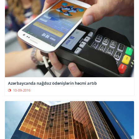
Azərbaycanda nağdsız ödənişlərin həcmi artıb
10-09-2016