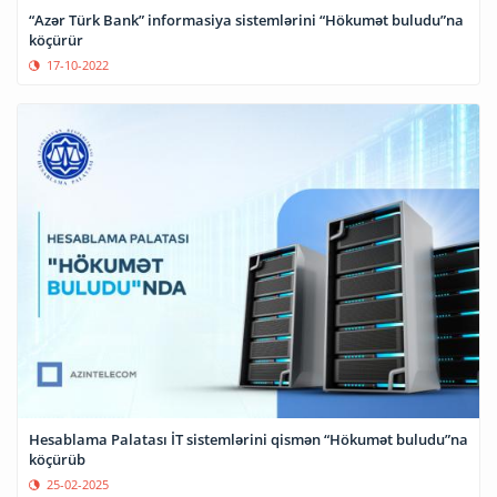
“Azər Türk Bank” informasiya sistemlərini “Hökumət buludu”na
köçürür
17-10-2022
Hesablama Palatası İT sistemlərini qismən “Hökumət buludu”na
köçürüb
25-02-2025