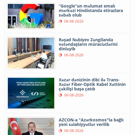
“Google”un məlumat emalı
mərkəzi Hindistanda etirazlara
səbəb olub
06-08-2026
Rəşad Nəbiyev Zəngilanda
vətəndaşların müraciətlərini
dinləyib
06-08-2026
Xəzər dənizinin dibi ilə Trans-
Xəzər Fiber-Optik Kabel Xəttinin
çəkilişi başa çatıb
06-08-2026
AZCON-a "Azərkosmos"la bağlı
yeni səlahiyyətlər verilib
06-08-2026