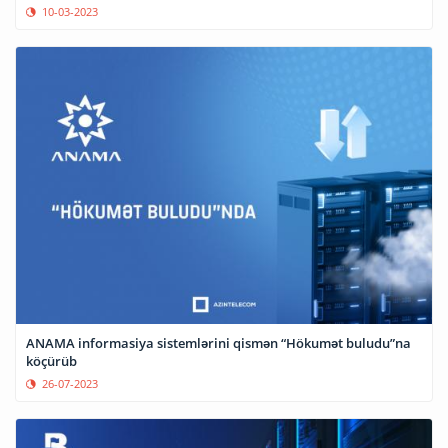
10-03-2023
ANAMA informasiya sistemlərini qismən “Hökumət buludu”na
köçürüb
26-07-2023