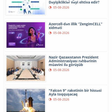
Dəyişikliklər nəyi ehtiva edir?
05-08-2026
Azercell-dən illik “ZengimCELL”
xidməti
05-08-2026
Nazir Qazaxıstanın Prezident
Administrasiyası rəhbərinin
müavini ilə görüşüb
05-08-2026
"Falcon 9" raketinin bir hissəsi
Ayla toqquşacaq
05-08-2026