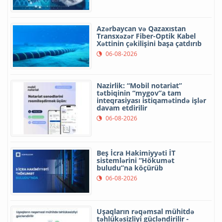
Azərbaycan və Qazaxıstan
Transxəzər Fiber-Optik Kabel
Xəttinin çəkilişini başa çatdırıb
06-08-2026
Nazirlik: “Mobil notariat”
tətbiqinin “mygov”a tam
inteqrasiyası istiqamətində işlər
davam etdirilir
06-08-2026
Beş İcra Hakimiyyəti İT
sistemlərini “Hökumət
buludu”na köçürüb
06-08-2026
Uşaqların rəqəmsal mühitdə
təhlükəsizliyi gücləndirilir -