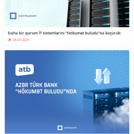
Daha bir qurum İT sistemlərini “Hökumət buludu”na köçürüb
29-07-2025