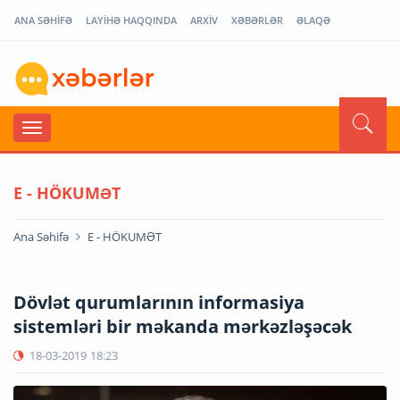
ANA SƏHİFƏ
LAYİHƏ HAQQINDA
ARXİV
XƏBƏRLƏR
ƏLAQƏ
E - HÖKUMƏT
Ana Səhifə
E - HÖKUMƏT
Dövlət qurumlarının informasiya
sistemləri bir məkanda mərkəzləşəcək
18-03-2019
18:23