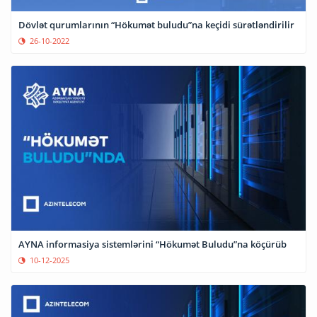
Dövlət qurumlarının “Hökumət buludu”na keçidi sürətləndirilir
26-10-2022
AYNA informasiya sistemlərini “Hökumət Buludu”na köçürüb
10-12-2025