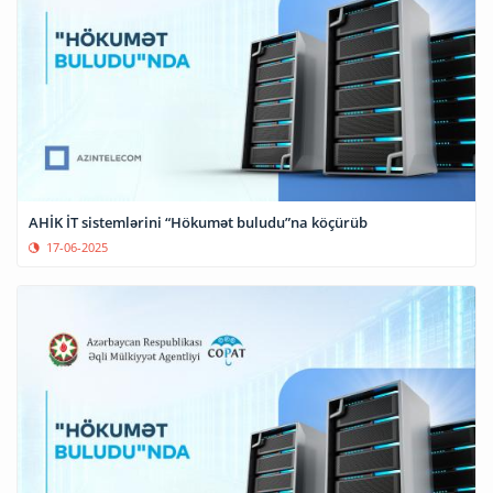
AHİK İT sistemlərini “Hökumət buludu”na köçürüb
17-06-2025