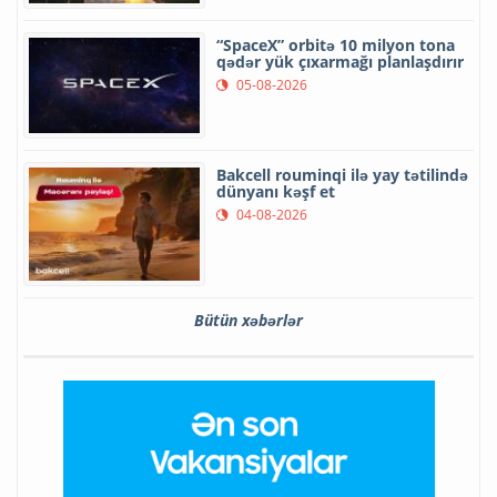
“SpaceX” orbitə 10 milyon tona
qədər yük çıxarmağı planlaşdırır
05-08-2026
Bakcell rouminqi ilə yay tətilində
dünyanı kəşf et
04-08-2026
Bütün xəbərlər