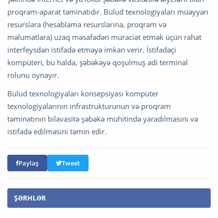
proqram-aparat təminatıdır. Bulud texnologiyaları müəyyən
resurslara (hesablama resurslarına, proqram və
məlumatlara) uzaq məsafədən müraciət etmək üçün rahat
interfeysdən istifadə etməyə imkan verir. İstifadəçi
kompüteri, bu halda, şəbəkəyə qoşulmuş adi terminal
rolunu oynayır.
Bulud texnologiyaları konsepsiyası kompüter
texnologiyalarının infrastrukturunun və proqram
təminatının bilavasitə şəbəkə mühitində yaradılmasını və
istifadə edilməsini təmin edir.
Paylaş
Tweet
ŞƏRHLƏR