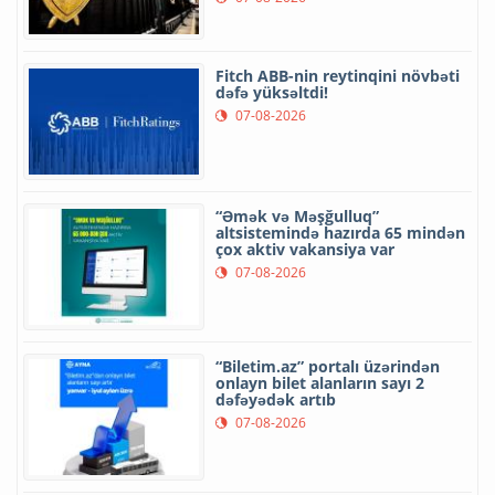
Fitch ABB-nin reytinqini növbəti
dəfə yüksəltdi!
07-08-2026
“Əmək və Məşğulluq”
altsistemində hazırda 65 mindən
çox aktiv vakansiya var
07-08-2026
“Biletim.az” portalı üzərindən
onlayn bilet alanların sayı 2
dəfəyədək artıb
07-08-2026