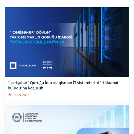
“İçərişəhər” Qoruğu İdarəsi qismən İT sistemlərini “Hökumət
buludu”na köçürüb
05-09-2025