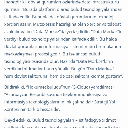
ibarətdir ki, dövlət qurumları özlərində data infrastrukturu
qurmur: “Burada platform olaraq bulud texnologiyalarından
istifadə edilir. Bununla da, dövlət qurumlarının texnoloji
xərcləri azalır. Mütəxəssis hazırlığına olan xərclər və tələbat
azaldılır və bu “Data Mərkəz”də yerləşdirilir. “Data Mərkəz”in
verdiyi bulud texnologiyalarından istifadə edilir. Bu halda
dövlət qurumlarının informasiya sistemlərinin bir məkanda
mərkəzləşməsi prosesi gedir. Bu isə ancaq bulud
texnologiyası əsasında olur. Hazırda “Data Mərkəz”lərin
verdikləri xidmətlər buna yönəlir. Bu gün “Data Mərkəz”
həm dövlət sektoruna, həm də özəl sektora xidmət göstərir”.
Bildirək ki, “Hökumət buludu”nun (G-Cloud) yaradılması
“Azərbaycan Respublikasında telekommunikasiya və
informasiya texnologiyalarının inkişafına dair Strateji Yol
Xəritəsi”nin tərkib hissəsidir.
Qeyd edək ki, Bulud texnologiyaları – istifadəçiyə xidmət
şəklində İnternet və ya lokal şəbəkə vasitəsilə əlyetərli olan