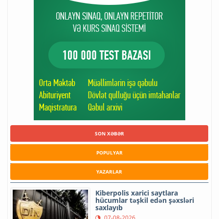
SON XƏBƏR
POPULYAR
YAZARLAR
Kiberpolis xarici saytlara
hücumlar təşkil edən şəxsləri
saxlayıb
07-08-2026