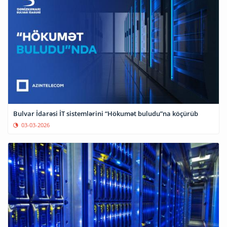
Bulvar İdarəsi İT sistemlərini “Hökumət buludu”na köçürüb
03-03-2026