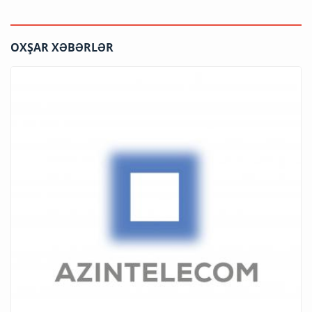
OXŞAR XƏBƏRLƏR