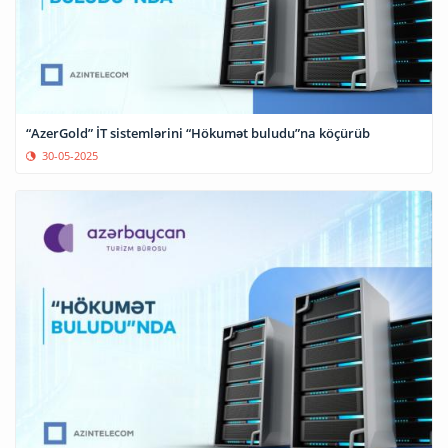
“AzerGold” İT sistemlərini “Hökumət buludu”na köçürüb
30-05-2025