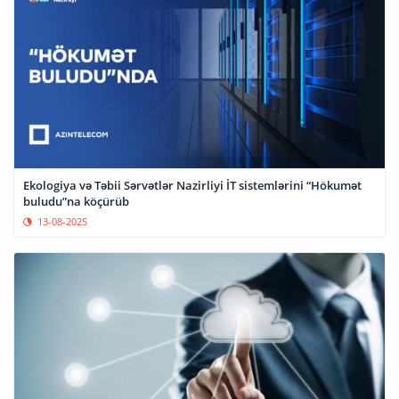
Ekologiya və Təbii Sərvətlər Nazirliyi İT sistemlərini “Hökumət
buludu”na köçürüb
13-08-2025