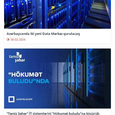
Azərbaycanda iki yeni Data Mərkəz qurulacaq
06-02-2024
“Təmiz Şəhər” İT sistemlərini “Hökumət buludu”na köçürüb