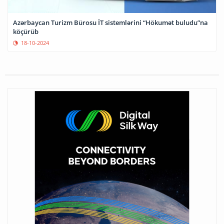
Azərbaycan Turizm Bürosu İT sistemlərini “Hökumət buludu”na
köçürüb
18-10-2024