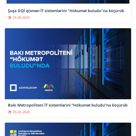
Şuşa DQİ qismən İT sistemlərini "Hökumət buludu"na köçürüb
25-09-2025
Bakı Metropoliteni İT sistemlərini “Hökumət buludu”na köçürüb
03-02-2026