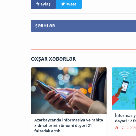
Paylaş
Tweet
ŞƏRHLƏR
OXŞAR XƏBƏRLƏR
İnformasiya
Azərbaycanda informasiya və rabitə
dəyəri 12 f
xidmətlərinin ümumi dəyəri 21
17-12-202
faizədək artıb