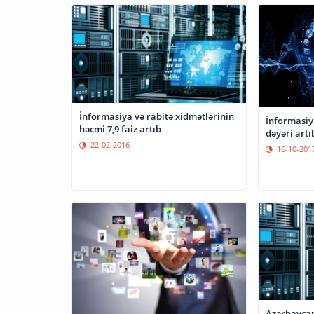
İnformasiya və rabitə xidmətlərinin
İnformasiya
həcmi 7,9 faiz artıb
dəyəri artı
22-02-2016
16-10-201
Azərbaycan