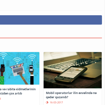
 və rabitə xidmətlərinin
Mobil operatorlar ilin əvvəlində nə
aizdən çox artıb
qədər qazanıb?
4
16-03-2017