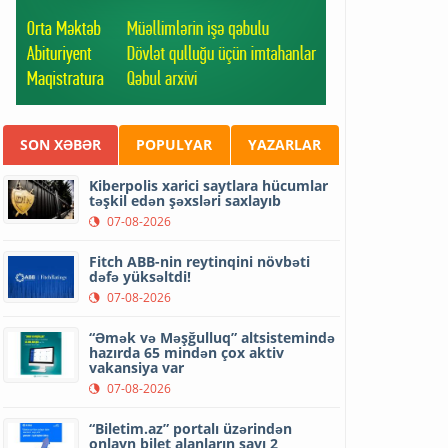
SON XƏBƏR
POPULYAR
YAZARLAR
Kiberpolis xarici saytlara hücumlar
təşkil edən şəxsləri saxlayıb
07-08-2026
Fitch ABB-nin reytinqini növbəti
dəfə yüksəltdi!
07-08-2026
“Əmək və Məşğulluq” altsistemində
hazırda 65 mindən çox aktiv
vakansiya var
07-08-2026
“Biletim.az” portalı üzərindən
onlayn bilet alanların sayı 2