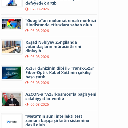
dəfəyədək artıb
07-08-2026
“Google”un məlumat emalı mərkəzi
Hindistanda etirazlara səbəb olub
06-08-2026
Rəşad Nəbiyev Zəngilanda
vətəndaşların müraciətlərini
dinləyib
06-08-2026
Xəzər dənizinin dibi ilə Trans-Xəzər
Fiber-Optik Kabel Xəttinin çəkilişi
başa çatıb
06-08-2026
AZCON-a "Azərkosmos"la bağlı yeni
səlahiyyətlər verilib
06-08-2026
“Meta”nın süni intellekti test
zamanı başqa şirkətin sisteminə
daxil olub