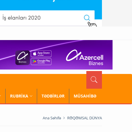
RUBRİKA
TƏDBİRLƏR
MÜSAHİBƏ
Ana Səhifə
RƏQƏMSAL DÜNYA