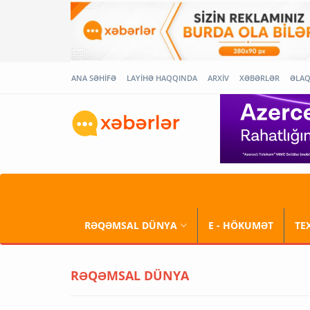
ANA SƏHİFƏ
LAYİHƏ HAQQINDA
ARXİV
XƏBƏRLƏR
ƏLA
RƏQƏMSAL DÜNYA
E - HÖKUMƏT
TE
RƏQƏMSAL DÜNYA