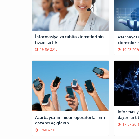
İnformasiya və rabitə xidmətlərinin
Azərbaycan
həcmi artıb
xidmətləri
16-09-2015
19-03-202
İnformasiya
dəyəri artı
Azərbaycanın mobil operatorlarının
qazancı açıqlanıb
17-07-201
19-03-2016