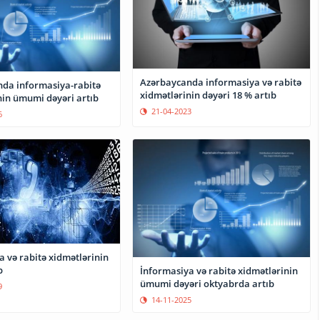
Azərbaycanda informasiya və rabitə
da informasiya-rabitə
xidmətlərinin dəyəri 18 % artıb
nin ümumi dəyəri artıb
21-04-2023
6
 və rabitə xidmətlərinin
b
İnformasiya və rabitə xidmətlərinin
ümumi dəyəri oktyabrda artıb
9
14-11-2025