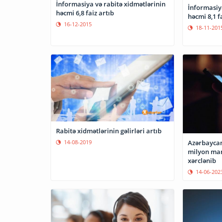
İnformasiya və rabitə xidmətlərinin
İnformasiya
həcmi 6,8 faiz artıb
həcmi 8,1 f
16-12-2015
18-11-201
Rabitə xidmətlərinin gəlirləri artıb
14-08-2019
Azərbaycan
milyon man
xərclənib
14-06-202