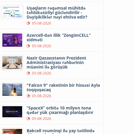
Uşaqların rəqəmsal mühitdə
təhlükəsizliyi gücləndirilir -
Dəyişikliklər nəyi ehtiva edir?
05-08-2026
Azercell-dən illik “ZengimCELL”
xidməti
05-08-2026
Nazir Qazaxıstanın Prezident
Administrasiyası rəhbərinin
müavini ilə görüşüb
05-08-2026
"Falcon 9" raketinin bir hissəsi Ayla
toqquşacaq
05-08-2026
“SpaceX” orbitə 10 milyon tona
qədər yük çıxarmağı planlaşdırır
05-08-2026
Bakcell rouminqi ilə yay tətilində