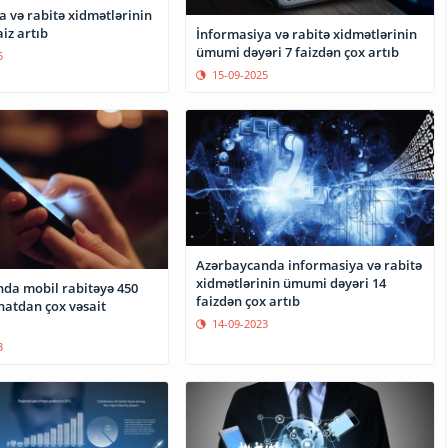
 və rabitə xidmətlərinin
aiz artıb
İnformasiya və rabitə xidmətlərinin
ümumi dəyəri 7 faizdən çox artıb
5
15-09-2025
Azərbaycanda informasiya və rabitə
xidmətlərinin ümumi dəyəri 14
da mobil rabitəyə 450
faizdən çox artıb
atdan çox vəsait
14-09-2023
3