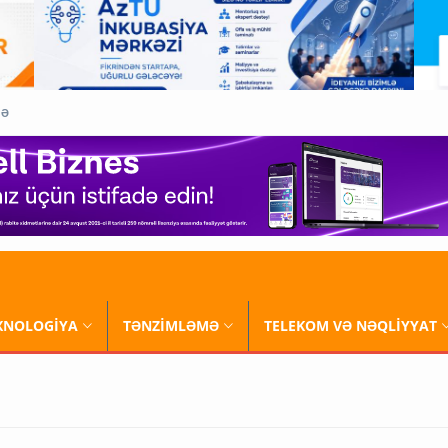
QƏ
XNOLOGİYA
TƏNZİMLƏMƏ
TELEKOM VƏ NƏQLİYYAT