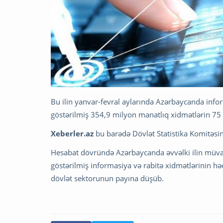
Bu ilin yanvar-fevral aylarında Azərbaycanda info
göstərilmiş 354,9 milyon manatlıq xidmətlərin 75 
Xeberler.az
bu barədə Dövlət Statistika Komitəsin
Hesabat dövründə Azərbaycanda əvvəlki ilin müvaf
göstərilmiş informasiya və rabitə xidmətlərinin həc
dövlət sektorunun payına düşüb.