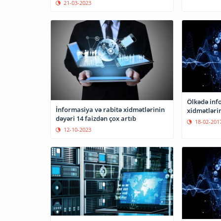
21-03-2023
Ölkədə inf
İnformasiya və rabitə xidmətlərinin
xidmətlərin
dəyəri 14 faizdən çox artıb
18-02-201
12-10-2023