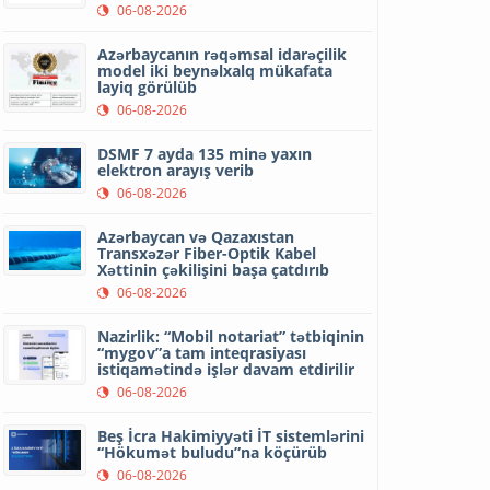
06-08-2026
Azərbaycanın rəqəmsal idarəçilik
model iki beynəlxalq mükafata
layiq görülüb
06-08-2026
DSMF 7 ayda 135 minə yaxın
elektron arayış verib
06-08-2026
Azərbaycan və Qazaxıstan
Transxəzər Fiber-Optik Kabel
Xəttinin çəkilişini başa çatdırıb
06-08-2026
Nazirlik: “Mobil notariat” tətbiqinin
“mygov”a tam inteqrasiyası
istiqamətində işlər davam etdirilir
06-08-2026
Beş İcra Hakimiyyəti İT sistemlərini
“Hökumət buludu”na köçürüb
06-08-2026