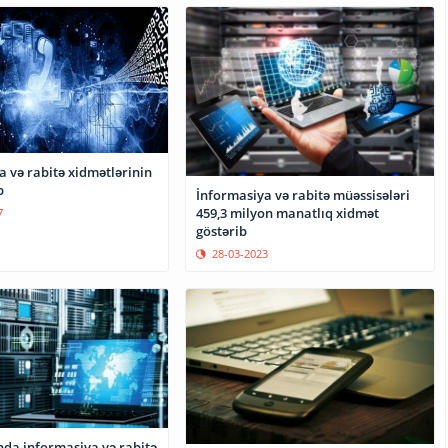
 və rabitə xidmətlərinin
b
İnformasiya və rabitə müəssisələri
459,3 milyon manatlıq xidmət
7
göstərib
28-03-2023
da informasiya və rabitə