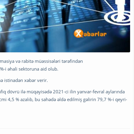
rmasiya və rabitə müəssisələri tərəfindən
%-i əhali sektoruna aid olub.
ə istinadən xəbər verir.
iq dövrü ilə müqayisədə 2021-ci ilin yanvar-fevral aylarında
mi 4,5 % azalıb, bu sahədə əldə edilmiş gəlirin 79,7 %-i qeyri-