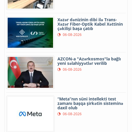
Xəzər dənizinin dibi ilə Trans-
Xəzər Fiber-Optik Kabel Xəttinin
çəkilişi başa çatıb
06-08-2026
AZCON-a "Azərkosmos"la bağlı
yeni səlahiyyətlər verilib
06-08-2026
“Meta”nın süni intellekti test
zamanı başqa şirkətin sisteminə
daxil olub
06-08-2026