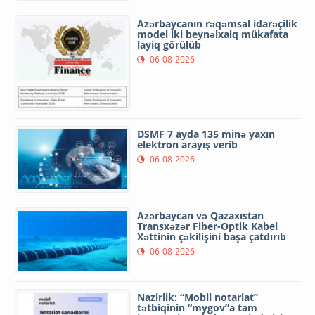
Azərbaycanın rəqəmsal idarəçilik
model iki beynəlxalq mükafata
layiq görülüb
06-08-2026
DSMF 7 ayda 135 minə yaxın
elektron arayış verib
06-08-2026
Azərbaycan və Qazaxıstan
Transxəzər Fiber-Optik Kabel
Xəttinin çəkilişini başa çatdırıb
06-08-2026
Nazirlik: “Mobil notariat”
tətbiqinin “mygov”a tam