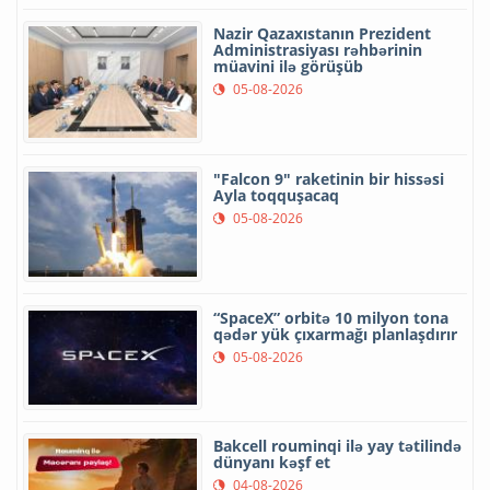
Nazir Qazaxıstanın Prezident
Administrasiyası rəhbərinin
müavini ilə görüşüb
05-08-2026
"Falcon 9" raketinin bir hissəsi
Ayla toqquşacaq
05-08-2026
“SpaceX” orbitə 10 milyon tona
qədər yük çıxarmağı planlaşdırır
05-08-2026
Bakcell rouminqi ilə yay tətilində
dünyanı kəşf et
04-08-2026