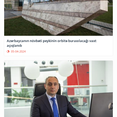
Azərbaycanın növbəti peykinin orbitə buraxılacağı vaxt
açıqlanıb
05-04-2024