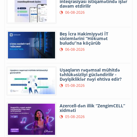
inteqrasiyası istiqamətində işlər
davam etdirilir
06-08-2026
Beş İcra Hakimiyyəti İT
sistemlərini “Hökumət
buludu”na köçürüb
06-08-2026
Uşaqların rəqəmsal mühitdə
təhlükəsizliyi gücləndirilir -
Dəyişikliklər nəyi ehtiva edir?
05-08-2026
Azercell-dən illik “ZengimCELL”
xidməti
05-08-2026