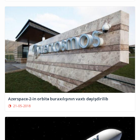
Azerspace-2-in orbitə buraxılışının vaxtı dəyişdirilib
21-05-2018