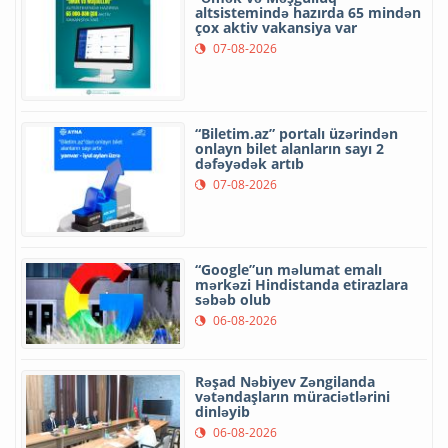
altsistemində hazırda 65 mindən
çox aktiv vakansiya var
07-08-2026
“Biletim.az” portalı üzərindən
onlayn bilet alanların sayı 2
dəfəyədək artıb
07-08-2026
“Google”un məlumat emalı
mərkəzi Hindistanda etirazlara
səbəb olub
06-08-2026
Rəşad Nəbiyev Zəngilanda
vətəndaşların müraciətlərini
dinləyib
06-08-2026