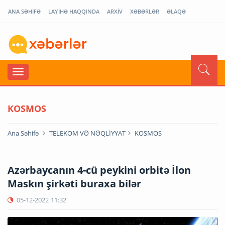
ANA SƏHİFƏ
LAYİHƏ HAQQINDA
ARXİV
XƏBƏRLƏR
ƏLAQƏ
KOSMOS
Ana Səhifə
TELEKOM VƏ NƏQLİYYAT
KOSMOS
Azərbaycanın 4-cü peykini orbitə İlon
Maskın şirkəti buraxa bilər
05-12-2022
11:32