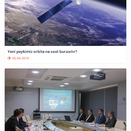
Yeni peykimiz orbitə nə vaxt buraxılır?
06-04-2018