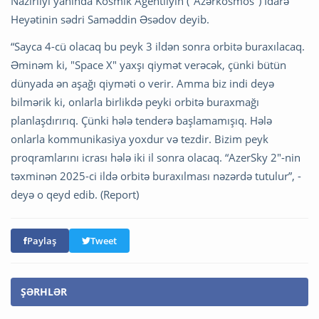
Nazirliyi yanında Kosmik Agentliyin ("Azərkosmos") İdarə
Heyətinin sədri Saməddin Əsədov deyib.
“Sayca 4-cü olacaq bu peyk 3 ildən sonra orbitə buraxılacaq.
Əminəm ki, "Space X" yaxşı qiymət verəcək, çünki bütün
dünyada ən aşağı qiyməti o verir. Amma biz indi deyə
bilmərik ki, onlarla birlikdə peyki orbitə buraxmağı
planlaşdırırıq. Çünki hələ tenderə başlamamışıq. Hələ
onlarla kommunikasiya yoxdur və tezdir. Bizim peyk
proqramlarını icrası hələ iki il sonra olacaq. “AzerSky 2"-nin
təxminən 2025-ci ildə orbitə buraxılması nəzərdə tutulur”, -
deyə o qeyd edib. (Report)
Paylaş
Tweet
ŞƏRHLƏR