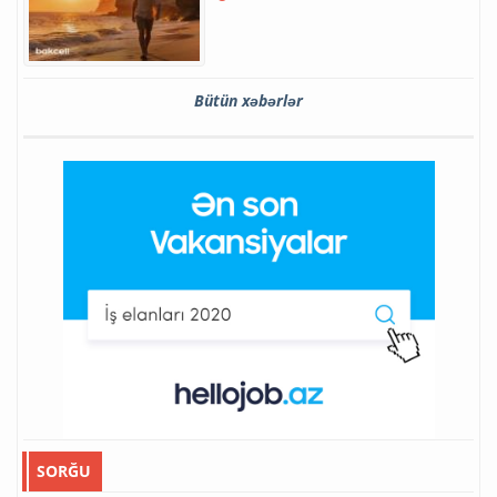
Bütün xəbərlər
SORĞU