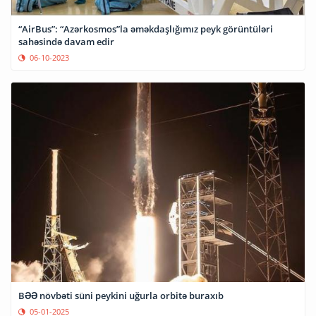
“AirBus”: “Azərkosmos”la əməkdaşlığımız peyk görüntüləri
sahəsində davam edir
06-10-2023
BƏƏ növbəti süni peykini uğurla orbitə buraxıb
05-01-2025