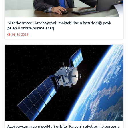
"Azərkosmos": Azərbaycanlı məktəblilərin hazırladığı peyk
gələn il orbitə buraxılacaq
08-10-2024
Azərbaycanın yeni peykləri orbitə “Falcon” raketləri ilə buraxıla