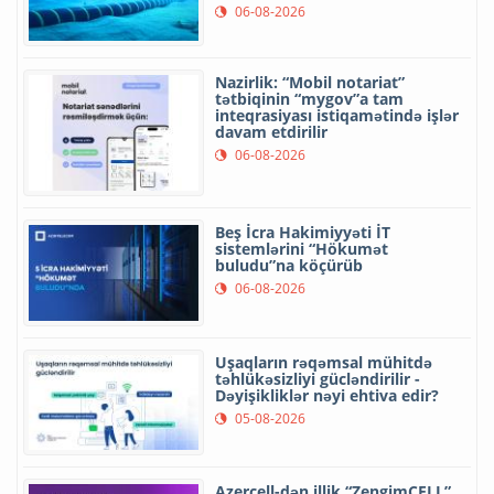
06-08-2026
Nazirlik: “Mobil notariat”
tətbiqinin “mygov”a tam
inteqrasiyası istiqamətində işlər
davam etdirilir
06-08-2026
Beş İcra Hakimiyyəti İT
sistemlərini “Hökumət
buludu”na köçürüb
06-08-2026
Uşaqların rəqəmsal mühitdə
təhlükəsizliyi gücləndirilir -
Dəyişikliklər nəyi ehtiva edir?
05-08-2026
Azercell-dən illik “ZengimCELL”