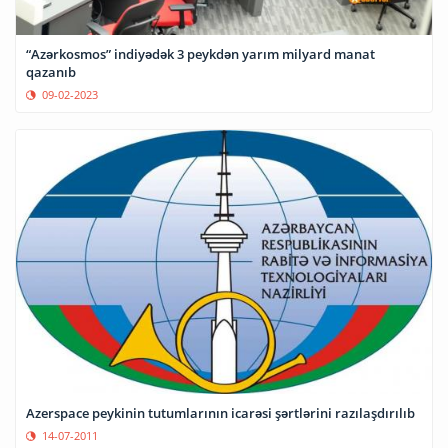
“Azərkosmos” indiyədək 3 peykdən yarım milyard manat
qazanıb
09-02-2023
Azerspace peykinin tutumlarının icarəsi şərtlərini razılaşdırılıb
14-07-2011