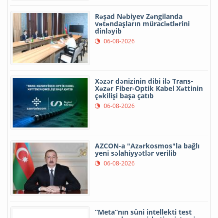
Rəşad Nəbiyev Zəngilanda
vətəndaşların müraciətlərini
dinləyib
06-08-2026
Xəzər dənizinin dibi ilə Trans-
Xəzər Fiber-Optik Kabel Xəttinin
çəkilişi başa çatıb
06-08-2026
AZCON-a "Azərkosmos"la bağlı
yeni səlahiyyətlər verilib
06-08-2026
“Meta”nın süni intellekti test