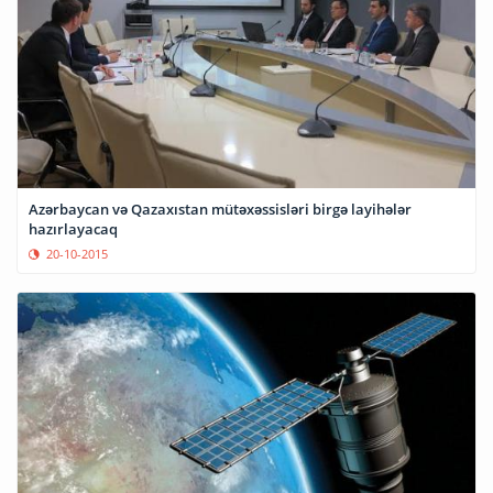
Azərbaycan və Qazaxıstan mütəxəssisləri birgə layihələr
hazırlayacaq
20-10-2015