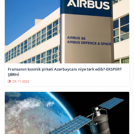
Fransanın kosmik şirkəti Azərbaycanı niyə tərk edib?-EKSPERT
ŞƏRHİ
25-11-2022