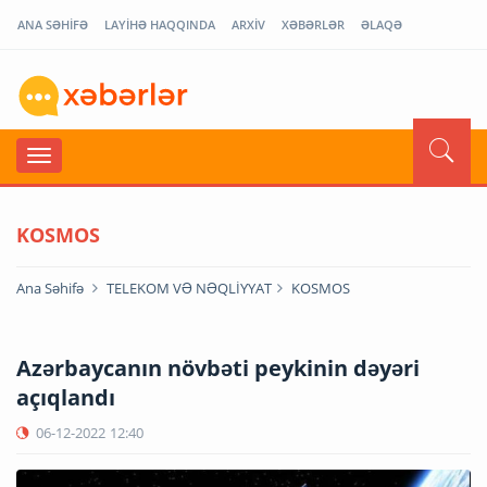
ANA SƏHİFƏ
LAYİHƏ HAQQINDA
ARXİV
XƏBƏRLƏR
ƏLAQƏ
KOSMOS
Ana Səhifə
TELEKOM VƏ NƏQLİYYAT
KOSMOS
Azərbaycanın növbəti peykinin dəyəri
açıqlandı
06-12-2022
12:40