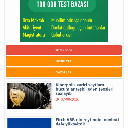
SON XƏBƏR
POPULYAR
YAZARLAR
Kiberpolis xarici saytlara
hücumlar təşkil edən şəxsləri
saxlayıb
07-08-2026
Fitch ABB-nin reytinqini növbəti
dəfə yüksəltdi!