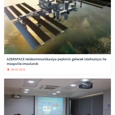
AZERSPACE telekommunikasiya peykinin gələcək istehsalçısı ilə
müqavilə imzalanıb
28-05-2010