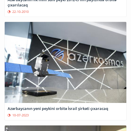
çıxarılacaq
22-10-2010
Azərbaycanın yeni peykini orbitə İsrail şirkəti çıxaracaq
10-07-2023