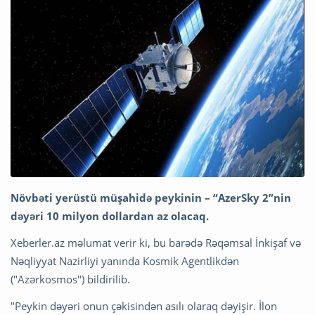
Növbəti yerüstü müşahidə peykinin – “AzerSky 2”nin
dəyəri 10 milyon dollardan az olacaq.
Xeberler.az məlumat verir ki, bu barədə Rəqəmsal İnkişaf və
Nəqliyyat Nazirliyi yanında Kosmik Agentlikdən
("Azərkosmos") bildirilib.
"Peykin dəyəri onun çəkisindən asılı olaraq dəyişir. İlon