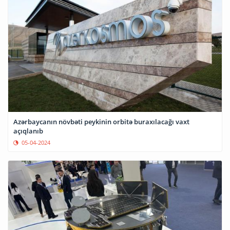
Azərbaycanın növbəti peykinin orbitə buraxılacağı vaxt
açıqlanıb
05-04-2024