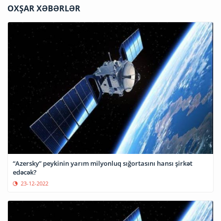
OXŞAR XƏBƏRLƏR
“Azersky” peykinin yarım milyonluq sığortasını hansı şirkət
edəcək?
23-12-2022