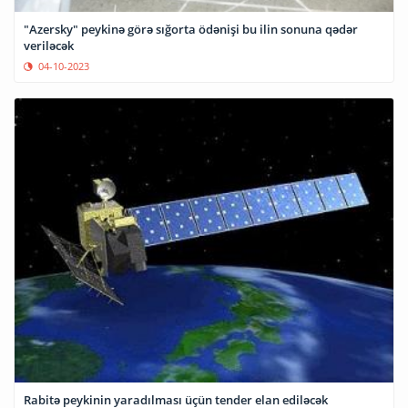
"Azersky" peykinə görə sığorta ödənişi bu ilin sonuna qədər
veriləcək
04-10-2023
Rabitə peykinin yaradılması üçün tender elan ediləcək