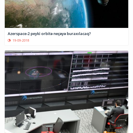
Azerspace-2 peyki orbitə neçəyə buraxılacaq?
19-09-2018