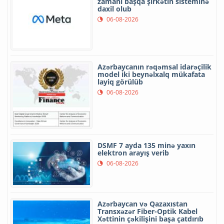
zamanı başqa şirkətin sisteminə
daxil olub
06-08-2026
Azərbaycanın rəqəmsal idarəçilik
model iki beynəlxalq mükafata
layiq görülüb
06-08-2026
DSMF 7 ayda 135 minə yaxın
elektron arayış verib
06-08-2026
Azərbaycan və Qazaxıstan
Transxəzər Fiber-Optik Kabel
Xəttinin çəkilişini başa çatdırıb