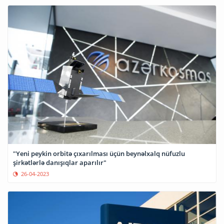
"Yeni peykin orbitə çıxarılması üçün beynəlxalq nüfuzlu
şirkətlərlə danışıqlar aparılır"
26-04-2023