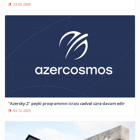
23-02-2009
"Azersky-2" peyki proqramının icrası cədvəl üzrə davam edir
03-12-2025