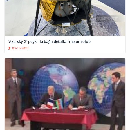
“Azərsky 2” peyki ilə bağlı detallar məlum olub
03-10-2023