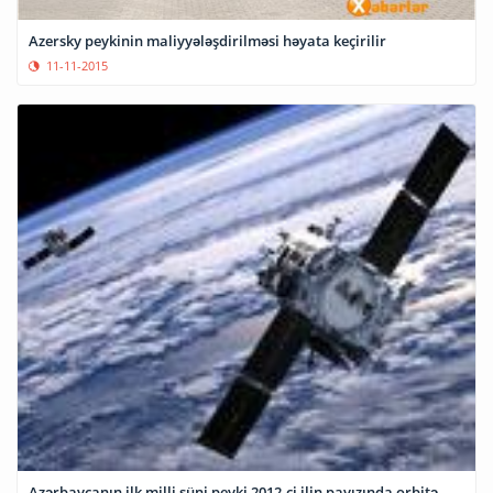
Azersky peykinin maliyyələşdirilməsi həyata keçirilir
11-11-2015
Azərbaycanın ilk milli süni peyki 2012-ci ilin payızında orbitə