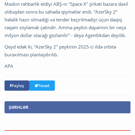
Maskın rəhbərlik etdiyi ABŞ-ın "Space X" şirkəti bazara daxil
olduqdan sonra bu sahədə qiymətlər enib. “AzerSky 2”
hələlik hazır olmadığı və tender keçirilmədiyi üçün dəqiq
rəqəm söyləmək çətindir. Amma peykin dəyərinin bir neçə
milyon dollar olacağı gözlənilir" - deyə Agentlikdən deyilib.
Qeyd edək ki, “AzerSky 2" peykinin 2025-ci ildə orbitə
buraxılması planlaşdırılıb.
APA
Paylaş
Tweet
ŞƏRHLƏR