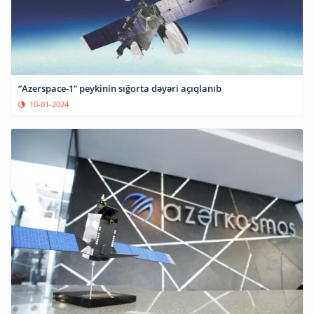
“Azerspace-1” peykinin sığorta dəyəri açıqlanıb
10-01-2024