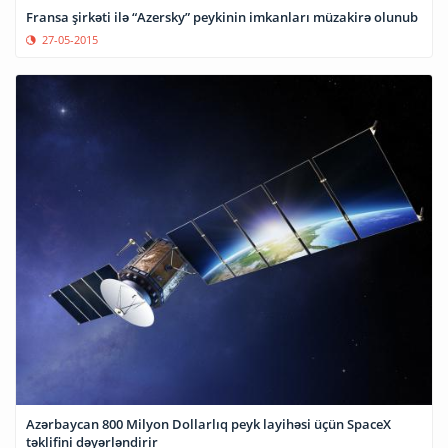
Fransa şirkəti ilə “Azersky” peykinin imkanları müzakirə olunub
27-05-2015
Azərbaycan 800 Milyon Dollarlıq peyk layihəsi üçün SpaceX
təklifini dəyərləndirir