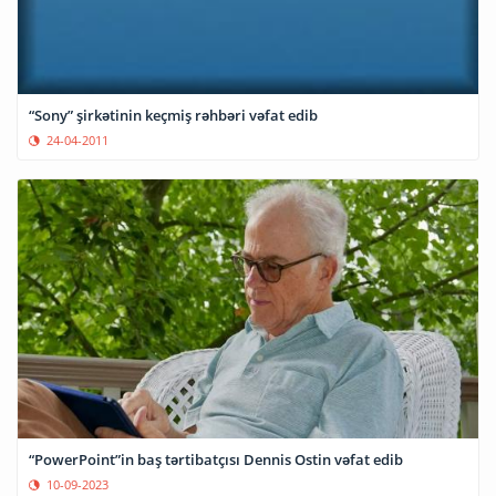
“Sony” şirkətinin keçmiş rəhbəri vəfat edib
24-04-2011
“PowerPoint”in baş tərtibatçısı Dennis Ostin vəfat edib
10-09-2023