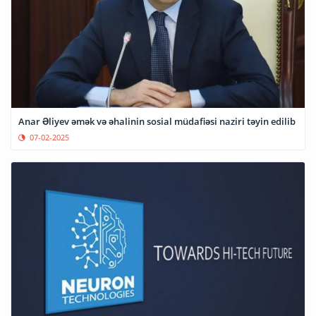
Anar Əliyev əmək və əhalinin sosial müdafiəsi naziri təyin edilib
07-02-2025