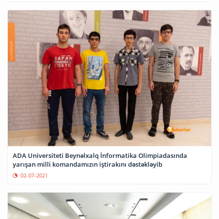
ADA Universiteti Beynəlxalq İnformatika Olimpiadasında
yarışan milli komandamızın iştirakını dəstəkləyib
02-07-2021