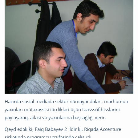
Hazırda sosial mediada sektor nümayəndələri, mərhumun
yaxınları mütəxəssisi itirdikləri üçün təəsssüf hisslərini
paylaşaraq, ailəsi və yaxınlarına başsağlığı verir.
Qeyd edək ki, Faiq Babayev 2 ildir ki, Riqada Accenture
şirkətində proqramçı vəzifəsində çalışırdı.