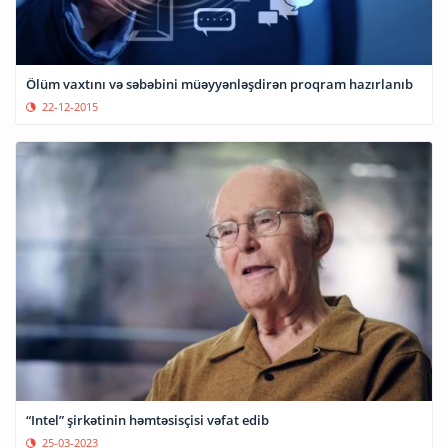
Ölüm vaxtını və səbəbini müəyyənləşdirən proqram hazırlanıb
22-12-2015
“Intel” şirkətinin həmtəsisçisi vəfat edib
25-03-2023