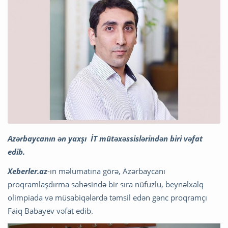
Azərbaycanın ən yaxşı İT mütəxəssislərindən biri vəfat
edib.
Xeberler.az
-ın məlumatına görə, Azərbaycanı
proqramlaşdırma sahəsində bir sıra nüfuzlu, beynəlxalq
olimpiada və müsabiqələrdə təmsil edən gənc proqramçı
Faiq Babayev vəfat edib.