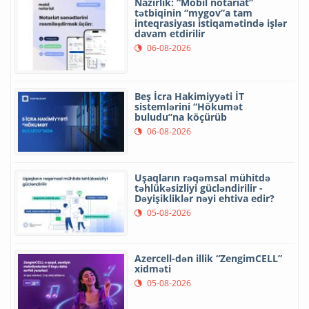
Nazirlik: “Mobil notariat”
tətbiqinin “mygov”a tam
inteqrasiyası istiqamətində işlər
davam etdirilir
06-08-2026
Beş İcra Hakimiyyəti İT
sistemlərini “Hökumət
buludu”na köçürüb
06-08-2026
Uşaqların rəqəmsal mühitdə
təhlükəsizliyi gücləndirilir -
Dəyişikliklər nəyi ehtiva edir?
05-08-2026
Azercell-dən illik “ZengimCELL”
xidməti
05-08-2026