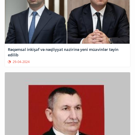
Rəqəmsal inkişaf və nəqliyyat nazirinə yeni müavinlər təyin
edilib
29-04-2024