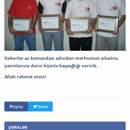
Xeberler.az komandası adından mərhumun ailəsinə,
yaxınlarına dərin hüznlə başsağlığı veririk.
Allah rəhmət etsin!
Paylaş
Tweet
ŞƏRHLƏR