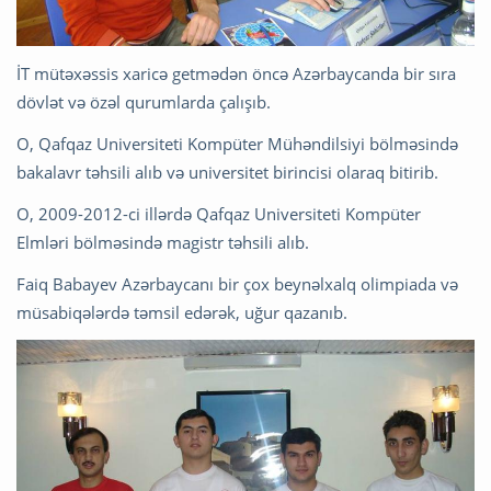
İT mütəxəssis xaricə getmədən öncə Azərbaycanda bir sıra
dövlət və özəl qurumlarda çalışıb.
O, Qafqaz Universiteti Kompüter Mühəndilsiyi bölməsində
bakalavr təhsili alıb və universitet birincisi olaraq bitirib.
O, 2009-2012-ci illərdə Qafqaz Universiteti Kompüter
Elmləri bölməsində magistr təhsili alıb.
Faiq Babayev Azərbaycanı bir çox beynəlxalq olimpiada və
müsabiqələrdə təmsil edərək, uğur qazanıb.