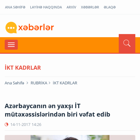
ANA SƏHİFƏ
LAYİHƏ HAQQINDA
ARXİV
XƏBƏRLƏR
ƏLAQƏ
İKT KADRLAR
Ana Səhifə
RUBRİKA
İKT KADRLAR
Azərbaycanın ən yaxşı İT
mütəxəssislərindən biri vəfat edib
14-11-2017
14:26