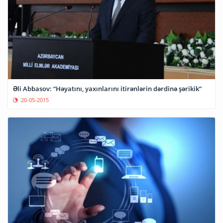
Əli Abbasov: “Həyatını, yaxınlarını itirənlərin dərdinə şərikik”
20-05-2015