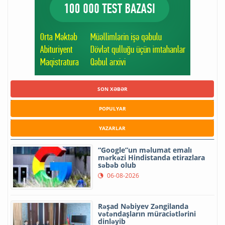
SON XƏBƏR
POPULYAR
YAZARLAR
“Google”un məlumat emalı
mərkəzi Hindistanda etirazlara
səbəb olub
06-08-2026
Rəşad Nəbiyev Zəngilanda
vətəndaşların müraciətlərini
dinləyib