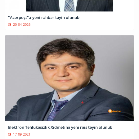
"Azərpoçt"a yeni rəhbər təyin olunub
20-04-2026
Elektron Təhlükəsizlik Xidmətinə yeni rəis təyin olunub
17-09-2021