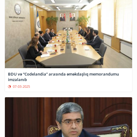
BDU və “Codelandia” arasında əməkdaşlıq memorandumu
imzalanıb
07-03-2025