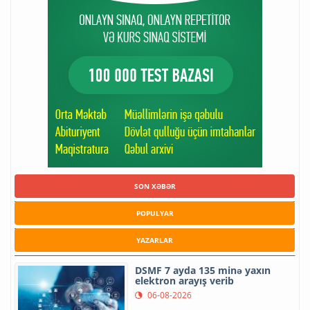
SON XƏBƏR
POPULYAR
YAZARLAR
DSMF 7 ayda 135 minə yaxın
elektron arayış verib
06-08-2026