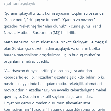
"Şuranın şikayətlər üzrə komissiyasının təqdimatı əsasında
"Xəbər xətti", "Hüquq və ittiham", "Qanun və nəzarət"
qəzetləri "reket nəşrlər" elan olunub", - cümə günü Trend
News-a Mətbuat Şurasından (MŞ) bildirilib.
Mətbuat Şurası bir müddət əvvəl "reket" fəaliyyəti ilə məşğul
olan 80-dən çox qəzetin adını açıqlayıb və onların bəziləri
barədə materialların araşdırılması üçün hüquq-mühafizə
orqanlarına müraciət edib.
"Azərbaycan dünyası brifinq" qəzetinə şura adından
xəbərdarlıq edilib. "Təzadlar" qəzetinə gəldikdə, bildirilib ki,
nəşrin fəaliyyətində həqiqətən mətbu reketçilik əlamətləri
mövcuddur. "Təzadlar" MŞ-nin əvvəlki xəbərdarlığına məhəl
qoymayıb. Qəzetin müxtəlif saylarında şuranın İdarə
Heyətinin qərarı olmadan qurumun şikayətlər üzrə
komissiyasının "Təzadlar" haqqında çıxardığı sonuncu rəyin