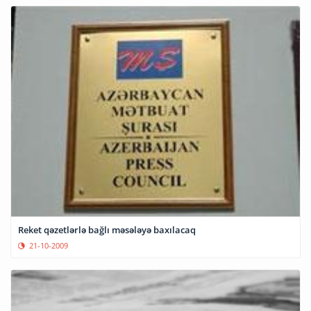
Reket qəzetlərlə bağlı məsələyə baxılacaq
21-10-2009