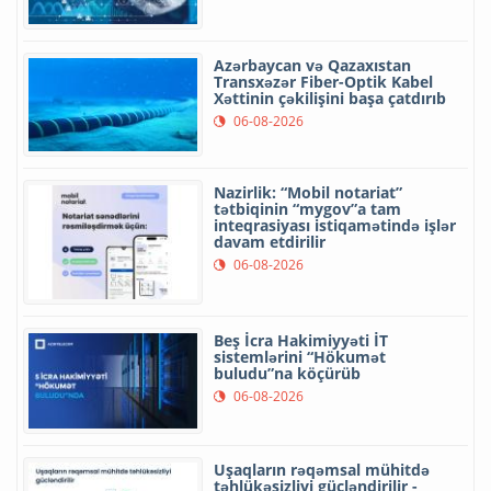
Azərbaycan və Qazaxıstan
Transxəzər Fiber-Optik Kabel
Xəttinin çəkilişini başa çatdırıb
06-08-2026
Nazirlik: “Mobil notariat”
tətbiqinin “mygov”a tam
inteqrasiyası istiqamətində işlər
davam etdirilir
06-08-2026
Beş İcra Hakimiyyəti İT
sistemlərini “Hökumət
buludu”na köçürüb
06-08-2026
Uşaqların rəqəmsal mühitdə
təhlükəsizliyi gücləndirilir -