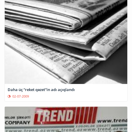
Daha üç “reket qəzet”in adı açıqlandı
02-07-2009