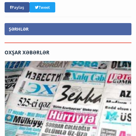
Paylaş
Tweet
ŞƏRHLƏR
OXŞAR XƏBƏRLƏR