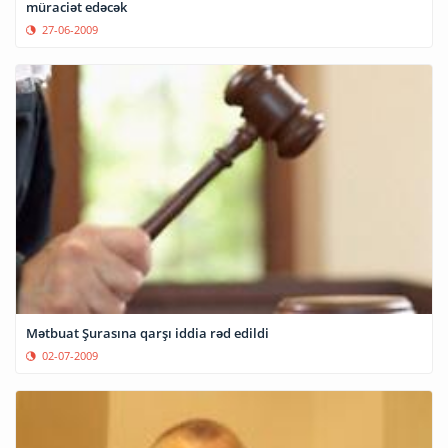
müraciət edəcək
27-06-2009
Mətbuat Şurasına qarşı iddia rəd edildi
02-07-2009