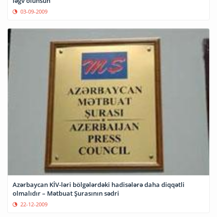
ləğv olunsun”
03-09-2009
Azərbaycan KİV-ləri bölgələrdəki hadisələrə daha diqqətli
olmalıdır – Mətbuat Şurasının sədri
22-12-2009