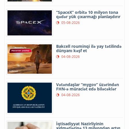
“SpaceX” orbitə 10 milyon tona
qədər yük çıxarmağı planlaşdırır
05-08-2026
Bakcell rouminqi ilə yay tətilində
dünyanı kəşf et
04-08-2026
Vətəndaşlar “mygov” üzərindən
FHN-ə müraciət edə biləcəklər
04-08-2026
İqtisadiyyat Nazirliyinin
xidmətlərinə 13 milyondan artıq