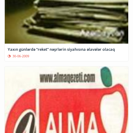
Yaxın günlərdə “reket” nəşrlərin siyahısına əlavələr olacaq
30-06-2009