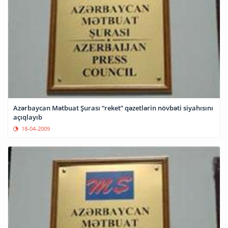
Azərbaycan Mətbuat Şurası “reket” qəzetlərin növbəti siyahısını
açıqlayıb
18-04-2009