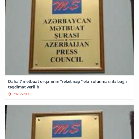
Daha 7 mətbuat orqanının “reket nəşr” elan olunması ilə bağlı
təqdimat verilib
29-12-2009