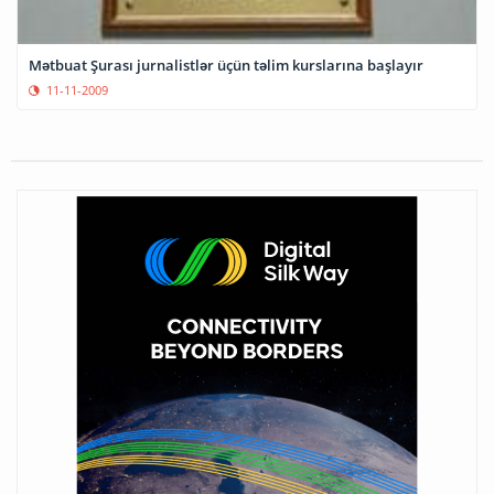
Mətbuat Şurası jurnalistlər üçün təlim kurslarına başlayır
11-11-2009