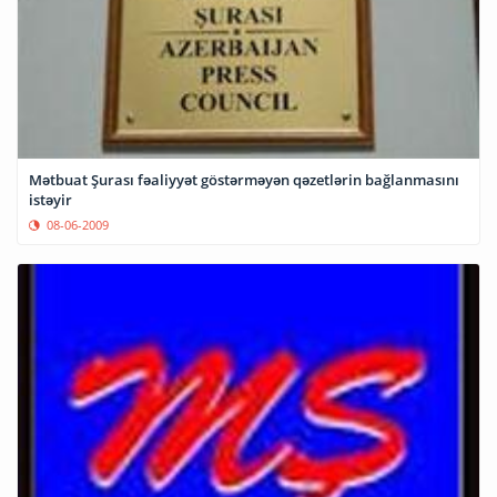
Mətbuat Şurası fəaliyyət göstərməyən qəzetlərin bağlanmasını
istəyir
08-06-2009