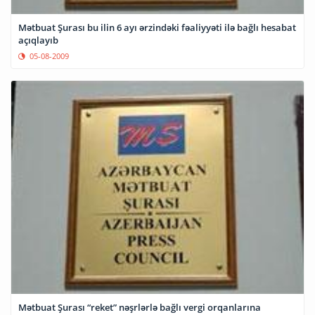
Mətbuat Şurası bu ilin 6 ayı ərzindəki fəaliyyəti ilə bağlı hesabat
açıqlayıb
05-08-2009
Mətbuat Şurası “reket” nəşrlərlə bağlı vergi orqanlarına