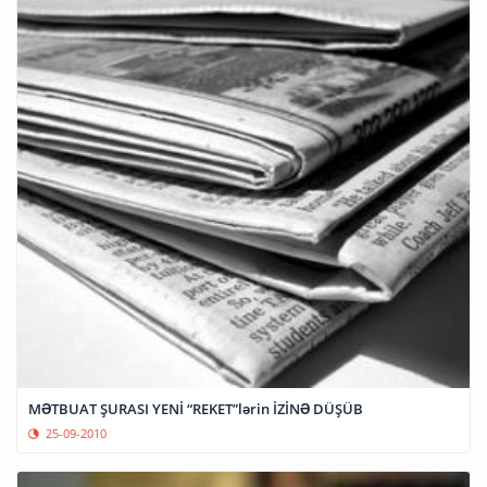
MƏTBUAT ŞURASI YENİ “REKET”lərin İZİNƏ DÜŞÜB
25-09-2010