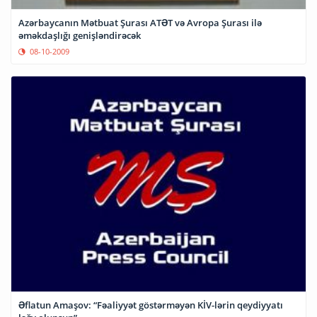
Azərbaycanın Mətbuat Şurası ATƏT və Avropa Şurası ilə
əməkdaşlığı genişləndirəcək
08-10-2009
Əflatun Amaşov: “Fəaliyyət göstərməyən KİV-lərin qeydiyyatı