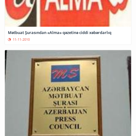
Mətbuat Şurasından «Alma» qəzetinə ciddi xəbərdarlıq
11-11-2010