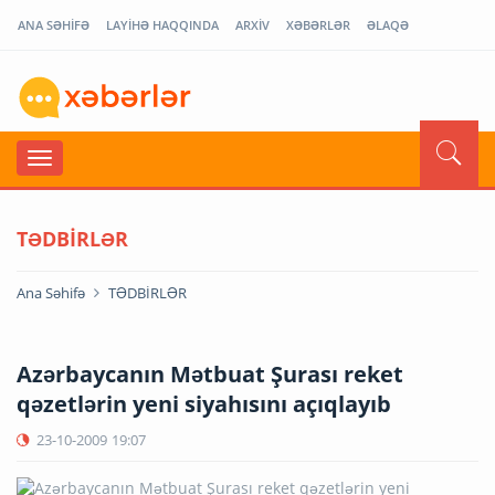
ANA SƏHİFƏ
LAYİHƏ HAQQINDA
ARXİV
XƏBƏRLƏR
ƏLAQƏ
TƏDBİRLƏR
Ana Səhifə
TƏDBİRLƏR
Azərbaycanın Mətbuat Şurası reket
qəzetlərin yeni siyahısını açıqlayıb
23-10-2009
19:07