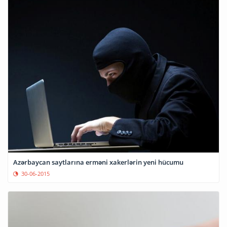
Azərbaycan saytlarına erməni xakerlərin yeni hücumu
30-06-2015