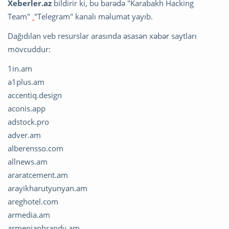
Xeberler.az
bildirir ki, bu barədə "Karabakh Hacking
Team"
"Telegram" kanalı məlumat yayıb.
Dağıdılan veb resurslar arasında əsasən xəbər saytları
mövcuddur:
1in.am
a1plus.am
accentiq.design
aconis.app
adstock.pro
adver.am
alberensso.com
allnews.am
araratcement.am
arayikharutyunyan.am
areghotel.com
armedia.am
armenianbrandy.am