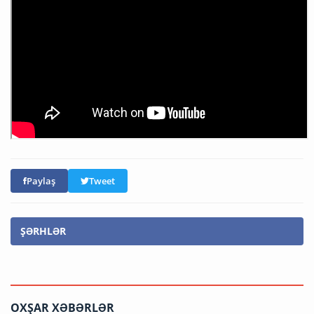
Paylaş
Tweet
ŞƏRHLƏR
OXŞAR XƏBƏRLƏR