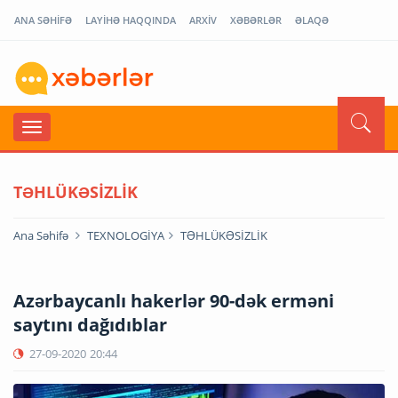
ANA SƏHİFƏ
LAYİHƏ HAQQINDA
ARXİV
XƏBƏRLƏR
ƏLAQƏ
TƏHLÜKƏSİZLİK
Ana Səhifə
TEXNOLOGİYA
TƏHLÜKƏSİZLİK
Azərbaycanlı hakerlər 90-dək erməni
saytını dağıdıblar
27-09-2020
20:44