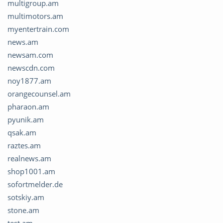
multigroup.am
multimotors.am
myentertrain.com
news.am
newsam.com
newscdn.com
noy1877.am
orangecounsel.am
pharaon.am
pyunik.am
qsak.am
raztes.am
realnews.am
shop1001.am
sofortmelder.de
sotskiy.am
stone.am
test.am