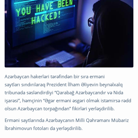
Azərbaycan hakerləri tərəfindən bir sıra erməni
saytları sındırılaraq Prezident İlham Əliyevin beynəlxalq
tribunada səsləndirdiyi “Qarabağ Azərbaycandır və Nida
işarəsi”, həmçinin “Əgər erməni əsgəri ölmək istəmirsə rədd
olsun Azərbaycan torpağından” fikirləri yerləşdirilib.
Erməni saytlarında Azərbaycanın Milli Qəhrəmanı Mübariz
İbrahimovun fotoları da yerləşdirilib.