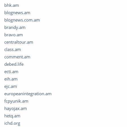
bhk.am
blognews.am
blognews.com.am
brandy.am
bravo.am
centraltour.am
class.am
comment.am
debed.life
ecti.am
eih.am
ejc.am
europeanintegration.am
fcpyunik.am
hayojax.am
hetq.am
ichd.org