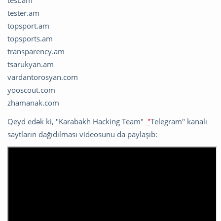
tester.am
topsport.am
topsports.am
transparency.am
tsarukyan.am
vardantorosyan.com
yooscout.com
zhamanak.com
Qeyd edək ki, "Karabakh Hacking Team"
"
Telegram" kanalı
saytların dağıdılması videosunu da paylaşıb: