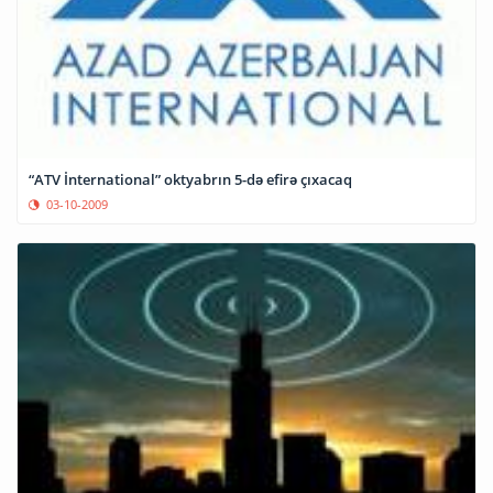
“ATV İnternational” oktyabrın 5-də efirə çıxacaq
03-10-2009