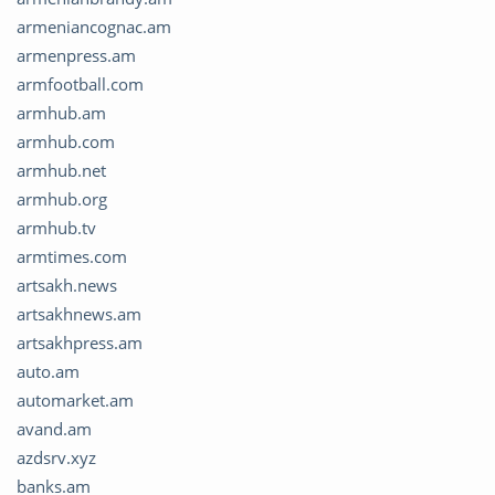
armeniancognac.am
armenpress.am
armfootball.com
armhub.am
armhub.com
armhub.net
armhub.org
armhub.tv
armtimes.com
artsakh.news
artsakhnews.am
artsakhpress.am
auto.am
automarket.am
avand.am
azdsrv.xyz
banks.am