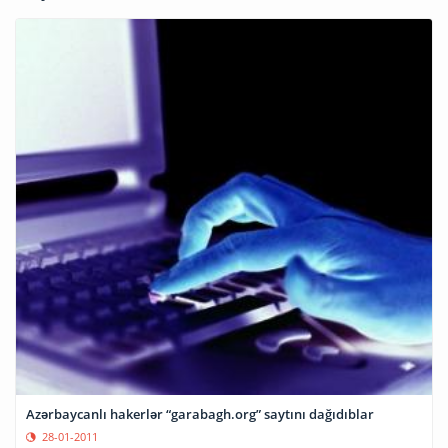
Azərbaycanlı hakerlər “garabagh.org” saytını dağıdıblar
28-01-2011