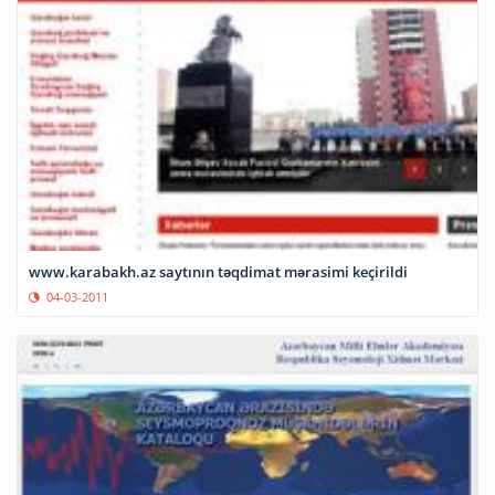
www.karabakh.az saytının təqdimat mərasimi keçirildi
04-03-2011