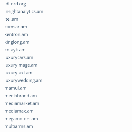
iditord.org
insightanalytics.am
itel.am
kamsar.am
kentron.am
kinglong.am
kotayk.am
luxurycars.am
luxuryimage.am
luxurytaxi.am
luxurywedding.am
mamul.am
mediabrand.am
mediamarket.am
mediamax.am
megamotors.am
multiarms.am