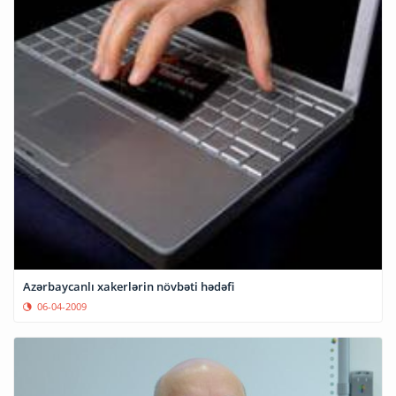
Azərbaycanlı xakerlərin növbəti hədəfi
06-04-2009