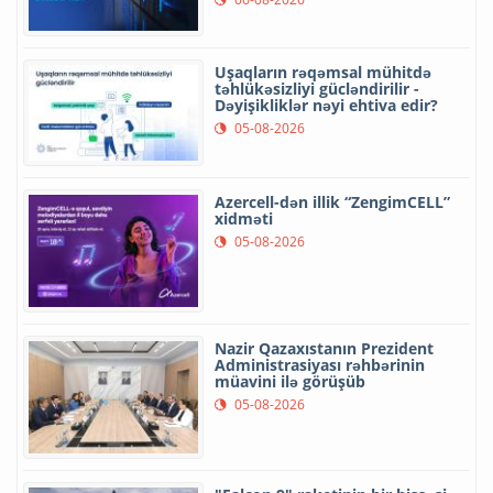
Uşaqların rəqəmsal mühitdə
təhlükəsizliyi gücləndirilir -
Dəyişikliklər nəyi ehtiva edir?
05-08-2026
Azercell-dən illik “ZengimCELL”
xidməti
05-08-2026
Nazir Qazaxıstanın Prezident
Administrasiyası rəhbərinin
müavini ilə görüşüb
05-08-2026