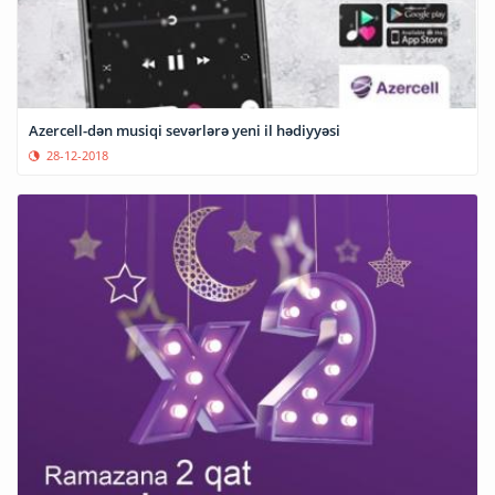
Azercell-dən musiqi sevərlərə yeni il hədiyyəsi
28-12-2018