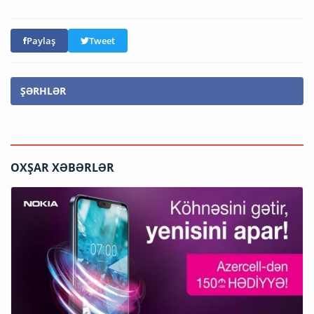
Paylaş
Tweet
ŞƏRHLƏR
OXŞAR XƏBƏRLƏR