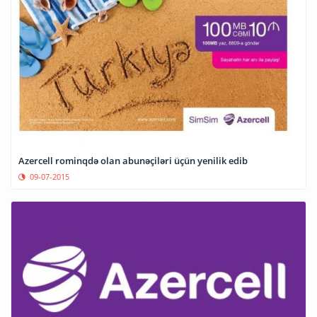
Azercell rominqdə olan abunəçiləri üçün yenilik edib
09-07-2015