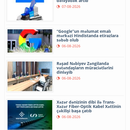
dəfəyədək artıb
07-08-2026
“Google”un məlumat emalı
mərkəzi Hindistanda etirazlara
səbəb olub
06-08-2026
Rəşad Nəbiyev Zəngilanda
vətəndaşların müraciətlərini
dinləyib
06-08-2026
Xəzər dənizinin dibi ilə Trans-
Xəzər Fiber-Optik Kabel Xəttinin
çəkilişi başa çatıb
06-08-2026