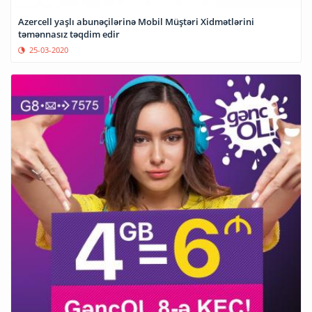
Azercell yaşlı abunəçilərinə Mobil Müştəri Xidmətlərini
təmənnasız təqdim edir
25-03-2020