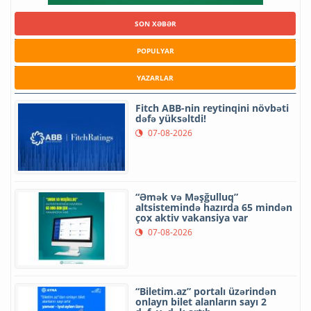
SON XƏBƏR
POPULYAR
YAZARLAR
Fitch ABB-nin reytinqini növbəti
dəfə yüksəltdi!
07-08-2026
“Əmək və Məşğulluq”
altsistemində hazırda 65 mindən
çox aktiv vakansiya var
07-08-2026
“Biletim.az” portalı üzərindən
onlayn bilet alanların sayı 2