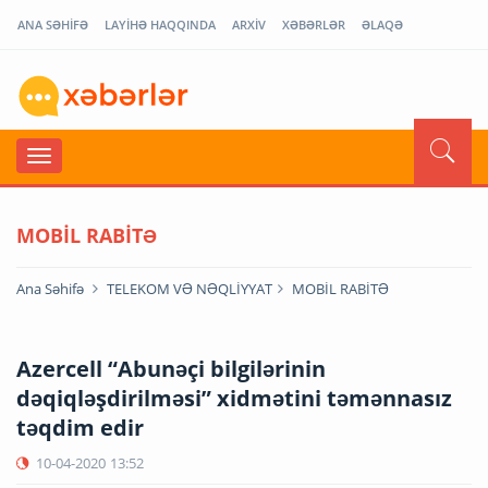
ANA SƏHİFƏ
LAYİHƏ HAQQINDA
ARXİV
XƏBƏRLƏR
ƏLAQƏ
MOBİL RABİTƏ
Ana Səhifə
TELEKOM VƏ NƏQLİYYAT
MOBİL RABİTƏ
Azercell “Abunəçi bilgilərinin
dəqiqləşdirilməsi” xidmətini təmənnasız
təqdim edir
10-04-2020
13:52