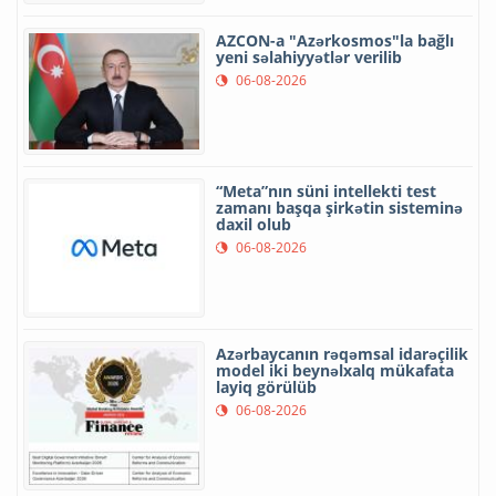
AZCON-a "Azərkosmos"la bağlı
yeni səlahiyyətlər verilib
06-08-2026
“Meta”nın süni intellekti test
zamanı başqa şirkətin sisteminə
daxil olub
06-08-2026
Azərbaycanın rəqəmsal idarəçilik
model iki beynəlxalq mükafata
layiq görülüb
06-08-2026