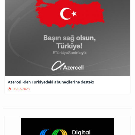
Azercell-dən Türkiyədəki abunəçilərinə dəstək!
06-02-2023