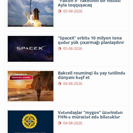
"Falcon 9" raketinin bir hissəsi
Ayla toqquşacaq
05-08-2026
“SpaceX” orbitə 10 milyon tona
qədər yük çıxarmağı planlaşdırır
05-08-2026
Bakcell rouminqi ilə yay tətilində
dünyanı kəşf et
04-08-2026
Vətəndaşlar “mygov” üzərindən
FHN-ə müraciət edə biləcəklər
04-08-2026