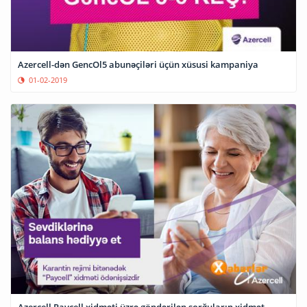
Azercell-dən GencOl5 abunəçiləri üçün xüsusi kampaniya
01-02-2019
Azercell Paycell xidməti üzrə göndərilən sorğuların xidmət