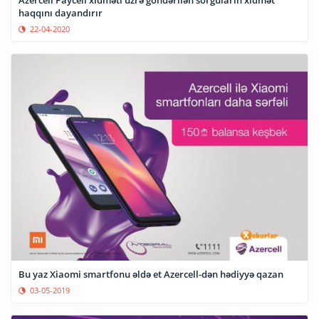
haqqını dayandırır
22-04-2020
Bu yaz Xiaomi smartfonu əldə et Azercell-dən hədiyyə qazan
03-05-2019