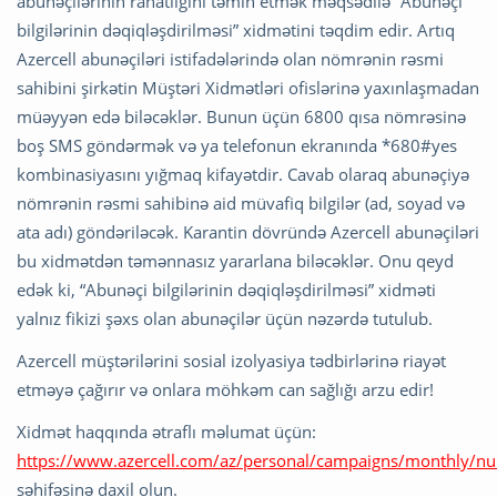
abunəçilərinin rahatlığını təmin etmək məqsədilə “Abunəçi
bilgilərinin dəqiqləşdirilməsi” xidmətini təqdim edir. Artıq
Azercell abunəçiləri istifadələrində olan nömrənin rəsmi
sahibini şirkətin Müştəri Xidmətləri ofislərinə yaxınlaşmadan
müəyyən edə biləcəklər. Bunun üçün 6800 qısa nömrəsinə
boş SMS göndərmək və ya telefonun ekranında *680#yes
kombinasiyasını yığmaq kifayətdir. Cavab olaraq abunəçiyə
nömrənin rəsmi sahibinə aid müvafiq bilgilər (ad, soyad və
ata adı) göndəriləcək. Karantin dövründə Azercell abunəçiləri
bu xidmətdən təmənnasız yararlana biləcəklər. Onu qeyd
edək ki, “Abunəçi bilgilərinin dəqiqləşdirilməsi” xidməti
yalnız fikizi şəxs olan abunəçilər üçün nəzərdə tutulub.
Azercell müştərilərini sosial izolyasiya tədbirlərinə riayət
etməyə çağırır və onlara möhkəm can sağlığı arzu edir!
Xidmət haqqında ətraflı məlumat üçün:
https://www.azercell.com/az/personal/campaigns/monthly/n
səhifəsinə daxil olun.