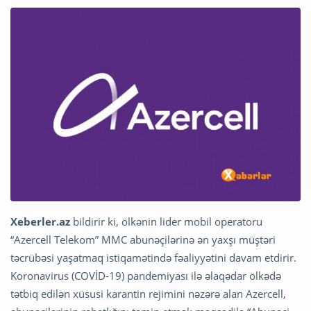
Xeberler.az
bildirir ki, ölkənin lider mobil operatoru
“Azercell Telekom” MMC abunəçilərinə ən yaxşı müştəri
təcrübəsi yaşatmaq istiqamətində fəaliyyətini davam etdirir.
Koronavirus (COVİD-19) pandemiyası ilə əlaqədar ölkədə
tətbiq edilən xüsusi karantin rejimini nəzərə alan Azercell,