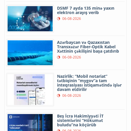
DSMF 7 ayda 135 minə yaxın
elektron arayış verib
06-08-2026
Azərbaycan və Qazaxıstan
Transxəzər Fiber-Optik Kabel
Xəttinin çəkilişini başa çatdırıb
06-08-2026
Nazirlik: “Mobil notariat”
tətbiqinin “mygov”a tam
inteqrasiyası istiqamətində işlər
davam etdirilir
06-08-2026
Beş İcra Hakimiyyəti İT
sistemlərini “Hökumət
buludu”na köçürüb
06-08-2026