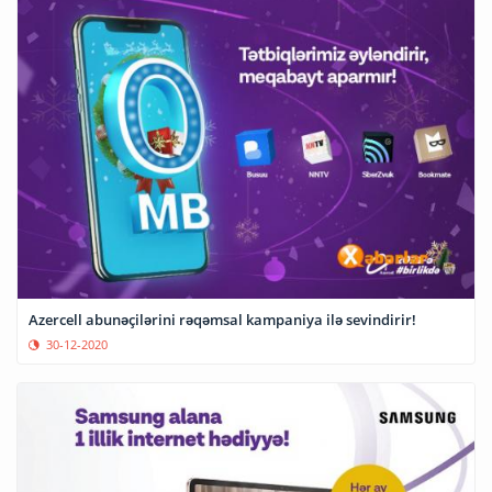
Azercell abunəçilərini rəqəmsal kampaniya ilə sevindirir!
30-12-2020