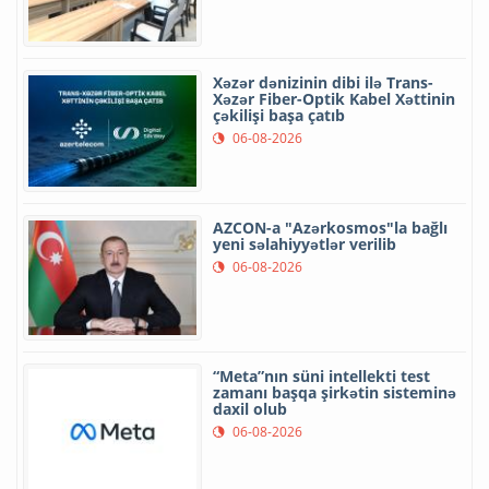
Xəzər dənizinin dibi ilə Trans-
Xəzər Fiber-Optik Kabel Xəttinin
çəkilişi başa çatıb
06-08-2026
AZCON-a "Azərkosmos"la bağlı
yeni səlahiyyətlər verilib
06-08-2026
“Meta”nın süni intellekti test
zamanı başqa şirkətin sisteminə
daxil olub
06-08-2026