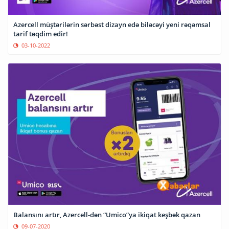
Azercell müştərilərin sərbəst dizayn edə biləcəyi yeni rəqəmsal
tarif təqdim edir!
03-10-2022
Balansını artır, Azercell-dən “Umico”ya ikiqat keşbək qazan
09-07-2020