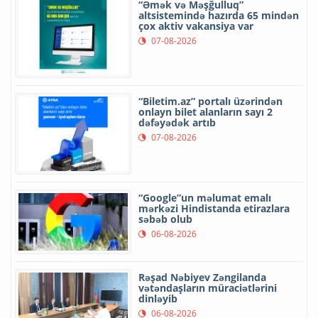
“Əmək və Məşğulluq”
altsistemində hazırda 65 mindən
çox aktiv vakansiya var
07-08-2026
“Biletim.az” portalı üzərindən
onlayn bilet alanların sayı 2
dəfəyədək artıb
07-08-2026
“Google”un məlumat emalı
mərkəzi Hindistanda etirazlara
səbəb olub
06-08-2026
Rəşad Nəbiyev Zəngilanda
vətəndaşların müraciətlərini
dinləyib
06-08-2026