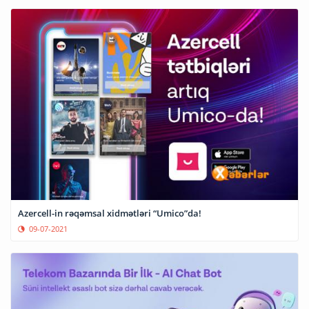
Azercell-in rəqəmsal xidmətləri “Umico”da!
09-07-2021