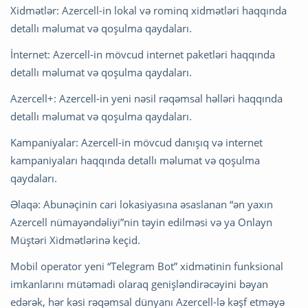
Xidmətlər: Azercell-in lokal və rominq xidmətləri haqqında
detallı məlumat və qoşulma qaydaları.
İnternet: Azercell-in mövcud internet paketləri haqqında
detallı məlumat və qoşulma qaydaları.
Azercell+: Azercell-in yeni nəsil rəqəmsal həlləri haqqında
detallı məlumat və qoşulma qaydaları.
Kampaniyalar: Azercell-in mövcud danışıq və internet
kampaniyaları haqqında detallı məlumat və qoşulma
qaydaları.
Əlaqə: Abunəçinin cari lokasiyasına əsaslanan “ən yaxın
Azercell nümayəndəliyi”nin təyin edilməsi və ya Onlayn
Müştəri Xidmətlərinə keçid.
Mobil operator yeni “Telegram Bot” xidmətinin funksional
imkanlarını mütəmadi olaraq genişləndirəcəyini bəyan
edərək, hər kəsi rəqəmsal dünyanı Azercell-lə kəşf etməyə