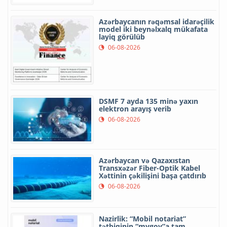
Azərbaycanın rəqəmsal idarəçilik
model iki beynəlxalq mükafata
layiq görülüb
06-08-2026
DSMF 7 ayda 135 minə yaxın
elektron arayış verib
06-08-2026
Azərbaycan və Qazaxıstan
Transxəzər Fiber-Optik Kabel
Xəttinin çəkilişini başa çatdırıb
06-08-2026
Nazirlik: “Mobil notariat”
tətbiqinin “mygov”a tam