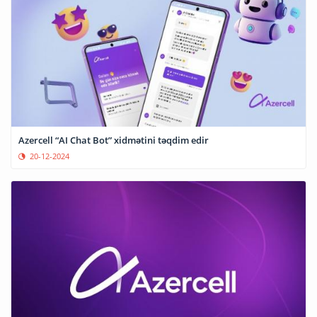
Azercell “AI Chat Bot” xidmətini təqdim edir
20-12-2024