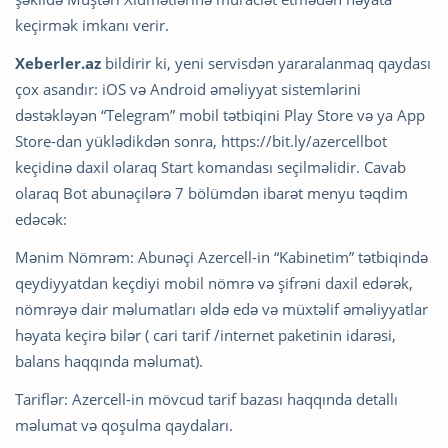
keçirmək imkanı verir.
Xeberler.az
bildirir ki, yeni servisdən yararalanmaq qaydası
çox asandır: iOS və Android əməliyyat sistemlərini
dəstəkləyən “Telegram” mobil tətbiqini Play Store və ya App
Store-dan yüklədikdən sonra, https://bit.ly/azercellbot
keçidinə daxil olaraq Start komandası seçilməlidir. Cavab
olaraq Bot abunəçilərə 7 bölümdən ibarət menyu təqdim
edəcək:
Mənim Nömrəm: Abunəçi Azercell-in “Kabinetim” tətbiqində
qeydiyyatdan keçdiyi mobil nömrə və şifrəni daxil edərək,
nömrəyə dair məlumatları əldə edə və müxtəlif əməliyyatlar
həyata keçirə bilər ( cari tarif /internet paketinin idarəsi,
balans haqqında məlumat).
Tariflər: Azercell-in mövcud tarif bazası haqqında detallı
məlumat və qoşulma qaydaları.