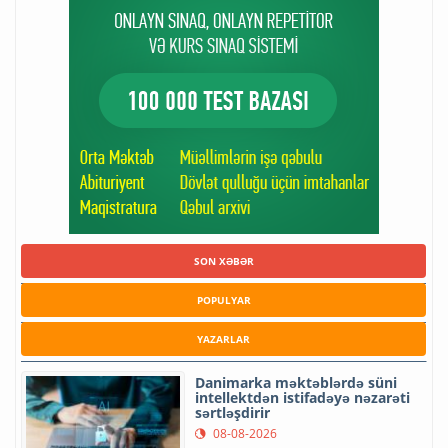
SON XƏBƏR
POPULYAR
YAZARLAR
Danimarka məktəblərdə süni
intellektdən istifadəyə nəzarəti
sərtləşdirir
08-08-2026