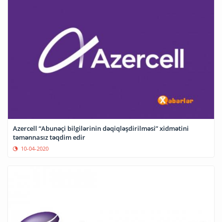
Azercell “Abunəçi bilgilərinin dəqiqləşdirilməsi” xidmətini
təmənnasız təqdim edir
10-04-2020