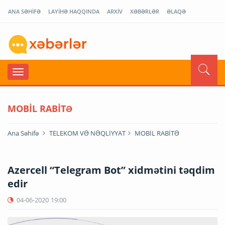
ANA SƏHİFƏ
LAYİHƏ HAQQINDA
ARXİV
XƏBƏRLƏR
ƏLAQƏ
MOBİL RABİTƏ
Ana Səhifə
TELEKOM VƏ NƏQLİYYAT
MOBİL RABİTƏ
Azercell “Telegram Bot” xidmətini təqdim
edir
04-06-2020
19:00