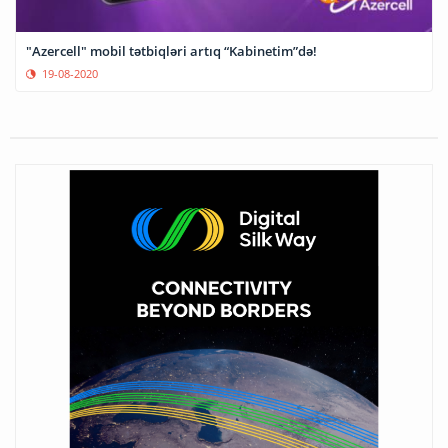
"Azercell" mobil tətbiqləri artıq “Kabinetim”də!
19-08-2020