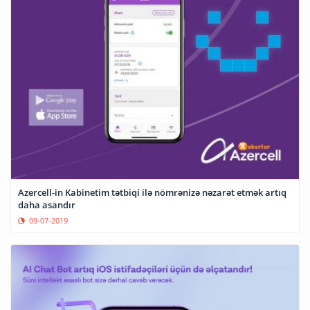
Azercell-in Kabinetim tətbiqi ilə nömrənizə nəzarət etmək artıq
daha asandır
09-07-2019