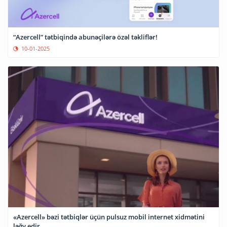
“Azercell” tətbiqində abunəçilərə özəl təkliflər!
10-01-2025
«Azercell» bəzi tətbiqlər üçün pulsuz mobil internet xidmətini
ləğv edir