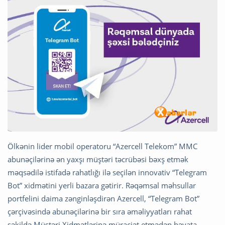
Ölkənin lider mobil operatoru “Azercell Telekom” MMC
abunəçilərinə ən yaxşı müştəri təcrübəsi bəxş etmək
məqsədilə istifadə rahatlığı ilə seçilən innovativ “Telegram
Bot” xidmətini yerli bazara gətirir. Rəqəmsal məhsullar
portfelini daima zənginləşdirən Azercell, “Telegram Bot”
çərçivəsində abunəçilərinə bir sıra əməliyyatları rahat
şəkildə Müştəri Xidmətlərinə müraciət etmədən həyata