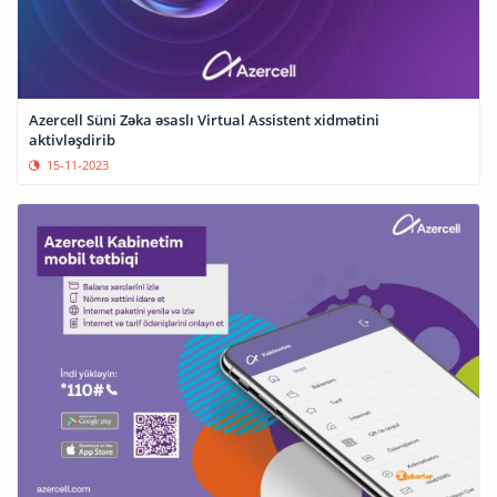
Azercell Süni Zəka əsaslı Virtual Assistent xidmətini
aktivləşdirib
15-11-2023