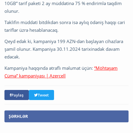
10GB” tarif paketi 2 ay müddətinə 75 % endirimlə təqdim
olunur.
Təklifin müddəti bitdikdən sonra isə aylıq ödəniş haqqı cari
tariflər üzrə hesablanacaq.
Qeyd edək ki, kampaniya 199 AZN-dən başlayan cihazlara
şamil olunur. Kampaniya 30.11.2024 tarixinədək davam
edəcək.
Kampaniya haqqında ətraflı məlumat üçün:
“Möhtəşəm
Cümə” kampaniyası | Azercell
Paylaş
Tweet
ŞƏRHLƏR