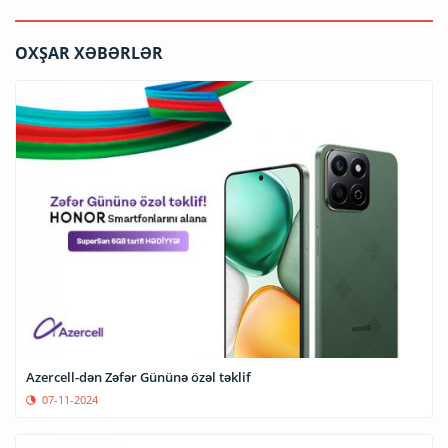
OXŞAR XƏBƏRLƏR
Azercell-dən Zəfər Gününə özəl təklif
07-11-2024