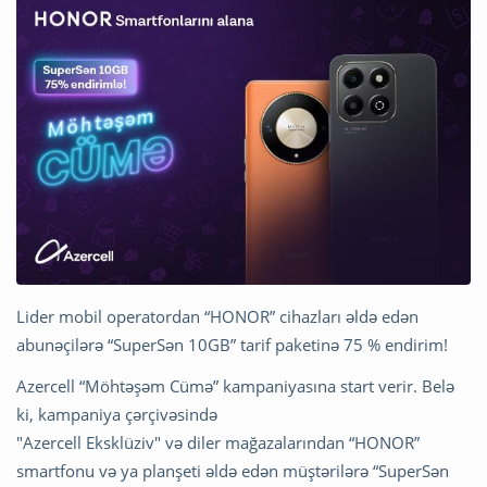
Lider mobil operatordan “HONOR” cihazları əldə edən
abunəçilərə “SuperSən 10GB” tarif paketinə 75 % endirim!
Azercell “Möhtəşəm Cümə” kampaniyasına start verir. Belə
ki, kampaniya çərçivəsində
"Azercell Eksklüziv" və diler mağazalarından “HONOR”
smartfonu və ya planşeti əldə edən müştərilərə “SuperSən