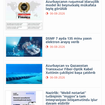
Azərbaycanın rəqəmsal idarəçilik
model iki beynəlxalq mükafata
layiq görülüb
06-08-2026
DSMF 7 ayda 135 minə yaxın
elektron arayış verib
06-08-2026
Azərbaycan və Qazaxıstan
Transxəzər Fiber-Optik Kabel
Xəttinin çəkilişini başa çatdırıb
06-08-2026
Nazirlik: “Mobil notariat”
tətbiqinin “mygov”a tam
inteqrasiyası istiqamətində işlər
davam etdirilir