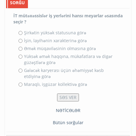
SORĞU
İT mütəxəssislər iş yerlərini hansı meyarlar əsasında
seçir ?
Şirkətin yüksək statusuna görə
İşin, layihənin xarakterinə görə
Əmək müqaviləsinin olmasına görə
Yüksək əmək haqqına, mükafatlara və digər
güzəştlərə görə
Gələcək karyerası üçün əhəmiyyət kəsb
etdiyinə görə
Maraqlı, işgüzar kollektivə görə
NƏTİCƏLƏR
Bütün sorğular