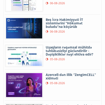
06-08-2026
Beş İcra Hakimiyyəti İT
sistemlərini “Hökumət
buludu”na köçürüb
06-08-2026
Uşaqların rəqəmsal mühitdə
təhlükəsizliyi gücləndirilir -
Dəyişikliklər nəyi ehtiva edir?
05-08-2026
Azercell-dən illik “ZengimCELL”
xidməti
05-08-2026