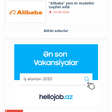
“Alibaba” yeni AI modelini
təqdim edib
03-08-2026
Bütün xəbərlər