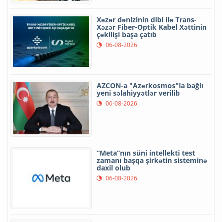
Xəzər dənizinin dibi ilə Trans-
Xəzər Fiber-Optik Kabel Xəttinin
çəkilişi başa çatıb
06-08-2026
AZCON-a "Azərkosmos"la bağlı
yeni səlahiyyətlər verilib
06-08-2026
“Meta”nın süni intellekti test
zamanı başqa şirkətin sisteminə
daxil olub
06-08-2026