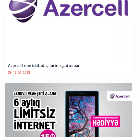
Azercell-dən istifadəçilərinə şad xəbər
18-06-2015