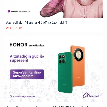
Azercell-dən “Gənclər Günü”nə özəl təklif!
01-02-2025