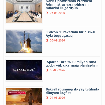
Nazir Qazaxıstanın Prezident
Administrasiyası rəhbərinin
müavini ilə görüşüb
05-08-2026
"Falcon 9" raketinin bir hissəsi
Ayla toqquşacaq
05-08-2026
“SpaceX” orbitə 10 milyon tona
qədər yük çıxarmağı planlaşdırır
05-08-2026
Bakcell rouminqi ilə yay tətilində
dünyanı kəşf et
04-08-2026