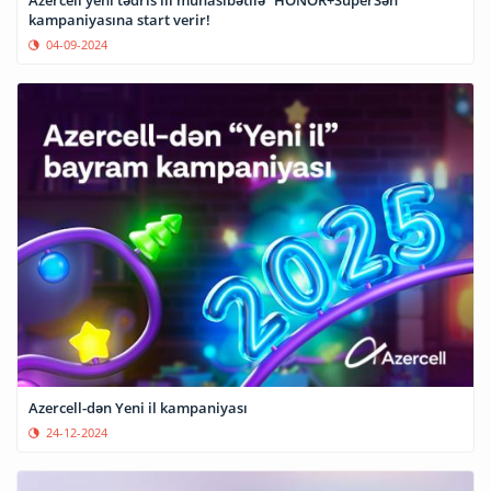
Azercell yeni tədris ili münasibətilə “HONOR+SuperSən”
kampaniyasına start verir!
04-09-2024
Azercell-dən Yeni il kampaniyası
24-12-2024