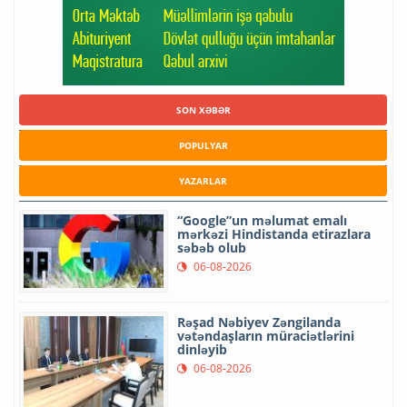
SON XƏBƏR
POPULYAR
YAZARLAR
“Google”un məlumat emalı
mərkəzi Hindistanda etirazlara
səbəb olub
06-08-2026
Rəşad Nəbiyev Zəngilanda
vətəndaşların müraciətlərini
dinləyib
06-08-2026