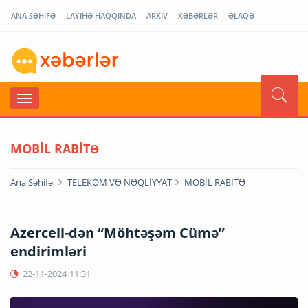
ANA SƏHİFƏ
LAYİHƏ HAQQINDA
ARXİV
XƏBƏRLƏR
ƏLAQƏ
MOBİL RABİTƏ
Ana Səhifə
TELEKOM VƏ NƏQLİYYAT
MOBİL RABİTƏ
Azercell-dən “Möhtəşəm Cümə”
endirimləri
22-11-2024
11:31