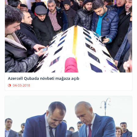
Azercell Qubada növbəti mağaza açıb
04-03-2018