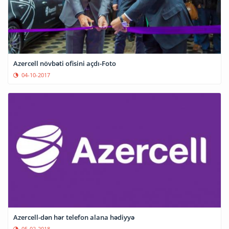
Azercell növbəti ofisini açdı-Foto
04-10-2017
Azercell-dən hər telefon alana hədiyyə
05-02-2018