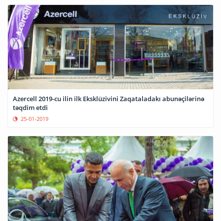
Azercell 2019-cu ilin ilk Eksklüzivini Zaqataladakı abunəçilərinə
təqdim etdi
25-01-2019