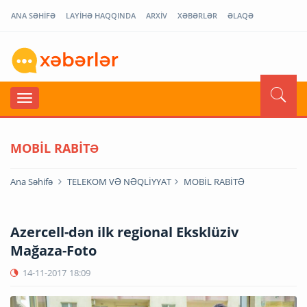
ANA SƏHİFƏ
LAYİHƏ HAQQINDA
ARXİV
XƏBƏRLƏR
ƏLAQƏ
MOBİL RABİTƏ
Ana Səhifə
TELEKOM VƏ NƏQLİYYAT
MOBİL RABİTƏ
Azercell-dən ilk regional Eksklüziv
Mağaza-Foto
14-11-2017
18:09