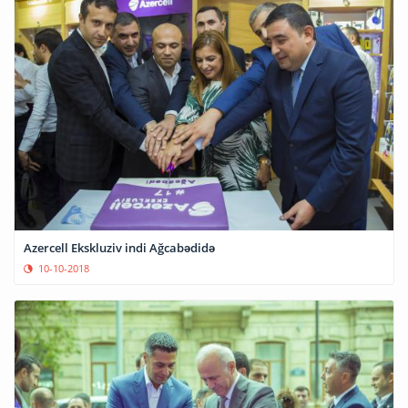
Azercell Ekskluziv indi Ağcabədidə
10-10-2018