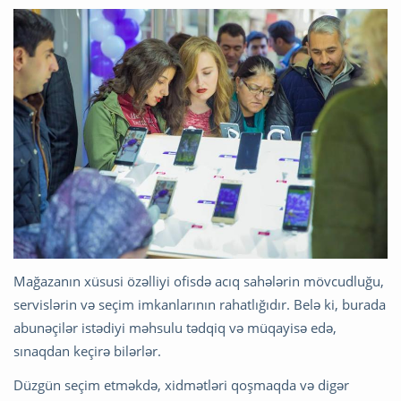
Mağazanın xüsusi özəlliyi ofisdə acıq sahələrin mövcudluğu,
servislərin və seçim imkanlarının rahatlığıdır. Belə ki, burada
abunəçilər istədiyi məhsulu tədqiq və müqayisə edə,
sınaqdan keçirə bilərlər.
Düzgün seçim etməkdə, xidmətləri qoşmaqda və digər