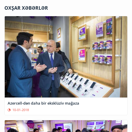
OXŞAR XƏBƏRLƏR
Azercell-dən daha bir eksklüziv mağaza
10-01-2018