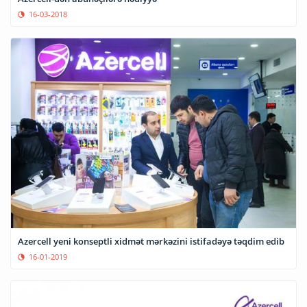
16-03-2018
Azercell yeni konseptli xidmət mərkəzini istifadəyə təqdim edib
16-01-2019