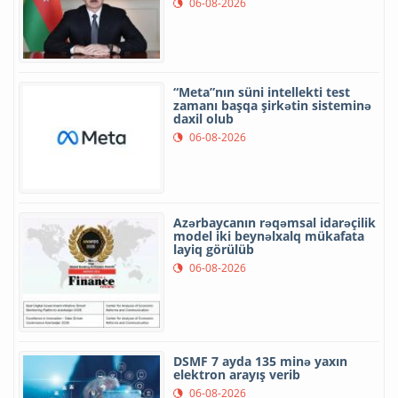
06-08-2026
“Meta”nın süni intellekti test
zamanı başqa şirkətin sisteminə
daxil olub
06-08-2026
Azərbaycanın rəqəmsal idarəçilik
model iki beynəlxalq mükafata
layiq görülüb
06-08-2026
DSMF 7 ayda 135 minə yaxın
elektron arayış verib
06-08-2026