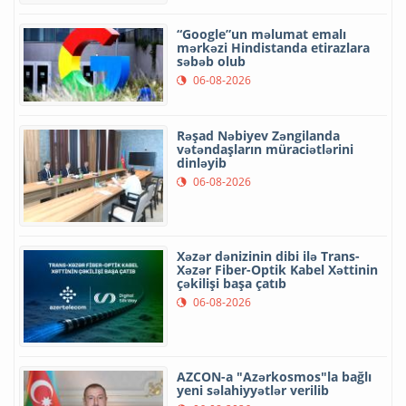
“Google”un məlumat emalı
mərkəzi Hindistanda etirazlara
səbəb olub
06-08-2026
Rəşad Nəbiyev Zəngilanda
vətəndaşların müraciətlərini
dinləyib
06-08-2026
Xəzər dənizinin dibi ilə Trans-
Xəzər Fiber-Optik Kabel Xəttinin
çəkilişi başa çatıb
06-08-2026
AZCON-a "Azərkosmos"la bağlı
yeni səlahiyyətlər verilib