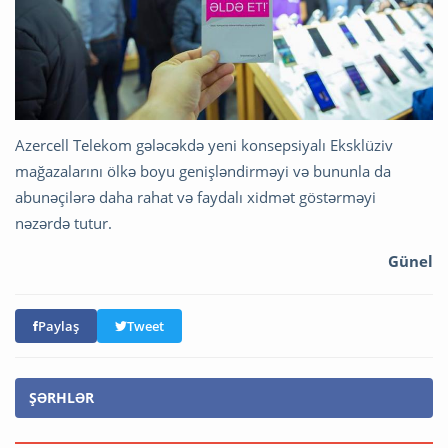
Azercell Telekom gələcəkdə yeni konsepsiyalı Eksklüziv
mağazalarını ölkə boyu genişləndirməyi və bununla da
abunəçilərə daha rahat və faydalı xidmət göstərməyi
nəzərdə tutur.
Günel
Paylaş
Tweet
ŞƏRHLƏR