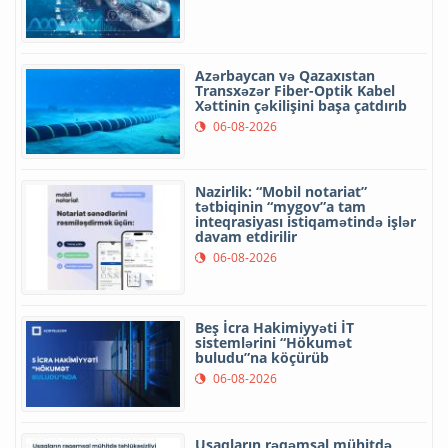
Azərbaycan və Qazaxıstan
Transxəzər Fiber-Optik Kabel
Xəttinin çəkilişini başa çatdırıb
06-08-2026
Nazirlik: “Mobil notariat”
tətbiqinin “mygov”a tam
inteqrasiyası istiqamətində işlər
davam etdirilir
06-08-2026
Beş İcra Hakimiyyəti İT
sistemlərini “Hökumət
buludu”na köçürüb
06-08-2026
Uşaqların rəqəmsal mühitdə