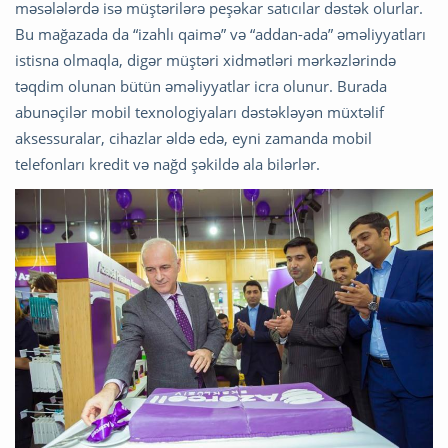
məsələlərdə isə müştərilərə peşəkar satıcılar dəstək olurlar.
Bu mağazada da “izahlı qaimə” və “addan-ada” əməliyyatları
istisna olmaqla, digər müştəri xidmətləri mərkəzlərində
təqdim olunan bütün əməliyyatlar icra olunur. Burada
abunəçilər mobil texnologiyaları dəstəkləyən müxtəlif
aksessuralar, cihazlar əldə edə, eyni zamanda mobil
telefonları kredit və nağd şəkildə ala bilərlər.