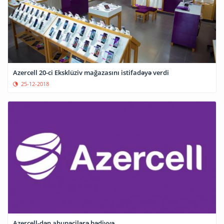
Azercell 20-ci Eksklüziv mağazasını istifadəyə verdi
25-12-2018
Azercell-dən abunəçilərə hədiyyə