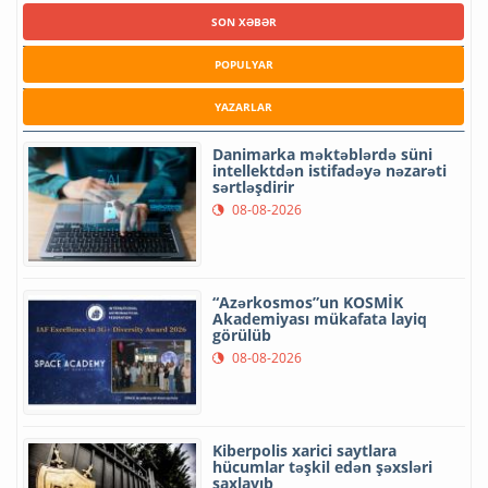
SON XƏBƏR
POPULYAR
YAZARLAR
Danimarka məktəblərdə süni
intellektdən istifadəyə nəzarəti
sərtləşdirir
08-08-2026
“Azərkosmos”un KOSMİK
Akademiyası mükafata layiq
görülüb
08-08-2026
Kiberpolis xarici saytlara
hücumlar təşkil edən şəxsləri
saxlayıb