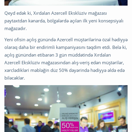
Qeyd edək ki, Xırdalan Azercell Eksklüziv mağazası
paytaxtdan kənarda, bölgələrdə açılan ilk yeni konsepsiyalı
mağazadır.
Yeni ofisin açılış günündə Azercell müştərilərinə özəl hədiyyə
olaraq daha bir endirimli kampaniyasını təqdim etdi. Belə ki,
açılış günündən etibarən 3 gün müddətində Xırdalan
Azercell Eksklüziv mağazasından alış-veriş edən müştərilər,
xərclədikləri məbləğin düz 50% dəyərində hədiyyə əldə edə
biləcəklər.