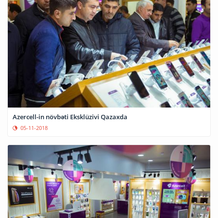
Azercell-in növbəti Eksklüzivi Qazaxda
05-11-2018