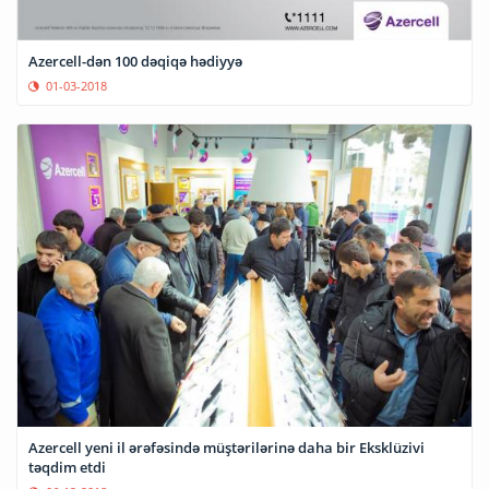
Azercell-dən 100 dəqiqə hədiyyə
01-03-2018
Azercell yeni il ərəfəsində müştərilərinə daha bir Eksklüzivi
təqdim etdi