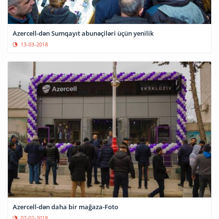
Azercell-dən Sumqayıt abunəçiləri üçün yenilik
13-03-2018
Azercell-dən daha bir mağaza-Foto
07-02-2018