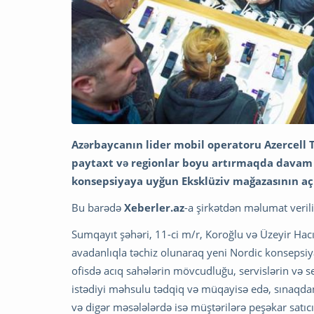
Azərbaycanın lider mobil operatoru Azercell
paytaxt və regionlar boyu artırmaqda davam e
konsepsiyaya uyğun Eksklüziv mağazasının açıl
Bu barədə
Xeberler.az
-a şirkətdən məlumat verili
Sumqayıt şəhəri, 11-ci m/r, Koroğlu və Üzeyir Ha
avadanlıqla təchiz olunaraq yeni Nordic konsepsiy
ofisdə acıq sahələrin mövcudluğu, servislərin və se
istədiyi məhsulu tədqiq və müqayisə edə, sınaqda
və digər məsələlərdə isə müştərilərə peşəkar satıcı