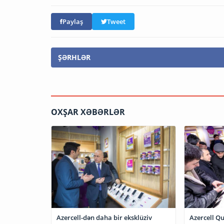
Paylaş
Tweet
ŞƏRHLƏR
OXŞAR XƏBƏRLƏR
Azercell-dən daha bir eksklüziv
Azercell Qubada növ