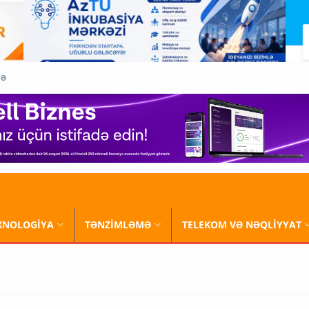
QƏ
XNOLOGİYA
TƏNZİMLƏMƏ
TELEKOM VƏ NƏQLİYYAT