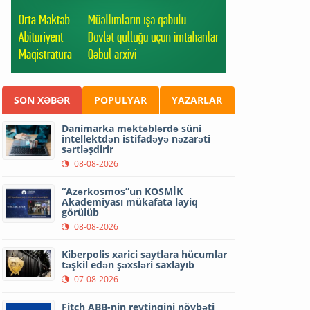
SON XƏBƏR
POPULYAR
YAZARLAR
Danimarka məktəblərdə süni
intellektdən istifadəyə nəzarəti
sərtləşdirir
08-08-2026
“Azərkosmos”un KOSMİK
Akademiyası mükafata layiq
görülüb
08-08-2026
Kiberpolis xarici saytlara hücumlar
təşkil edən şəxsləri saxlayıb
07-08-2026
Fitch ABB-nin reytinqini növbəti