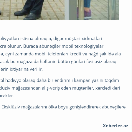
iyyatları istisna olmaqla, digər müştəri xidmətləri
cra olunur. Burada abunəçilər mobil texnologiyaları
də, eyni zamanda mobil telefonları kredit və nağd şəkildə ala
rəcək bu mağaza da həftənin bütün günləri fasiləsiz olaraq
in ixtiyarına verilir.
özəl hədiyyə olaraq daha bir endirimli kampaniyasını təqdim
klüziv mağazasından alış-veriş edən müştərilər, xərclədikləri
cəklər.
ı Eksklüziv mağazalarını ölkə boyu genişləndirərək abunəçilərə
Xeberler.az