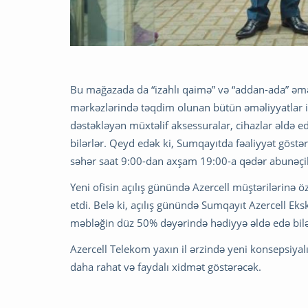
Bu mağazada da “izahlı qaimə” və “addan-ada” əməl
mərkəzlərində təqdim olunan bütün əməliyyatlar i
dəstəkləyən müxtəlif aksessuralar, cihazlar əldə e
bilərlər. Qeyd edək ki, Sumqayıtda fəaliyyət göstə
səhər saat 9:00-dan axşam 19:00-a qədər abunəçilər
Yeni ofisin açılış günündə Azercell müştərilərinə 
etdi. Belə ki, açılış günündə Sumqayıt Azercell Eks
məbləğin düz 50% dəyərində hədiyyə əldə edə bilə
Azercell Telekom yaxın il ərzində yeni konsepsiyal
daha rahat və faydalı xidmət göstərəcək.