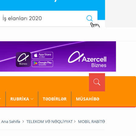
RUBRİKA
TƏDBİRLƏR
MÜSAHİBƏ
Ana Səhifə
TELEKOM VƏ NƏQLİYYAT
MOBİL RABİTƏ