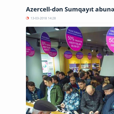
Azercell-dən Sumqayıt abunəç
13-03-2018
14:28