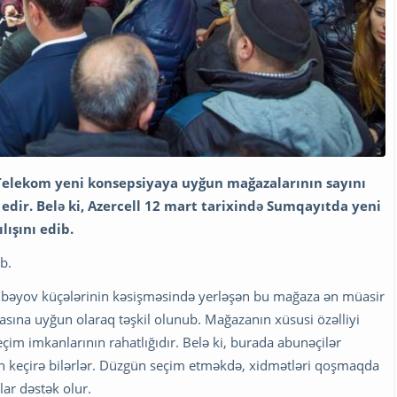
 Telekom yeni konsepsiyaya uyğun mağazalarının sayını
dir. Belə ki, Azercell 12 mart tarixində Sumqayıtda yeni
ışını edib.
b.
cıbəyov küçələrinin kəsişməsində yerləşən bu mağaza ən müasir
asına uyğun olaraq təşkil olunub. Mağazanın xüsusi özəlliyi
çim imkanlarının rahatlığıdır. Belə ki, burada abunəçilər
n keçirə bilərlər. Düzgün seçim etməkdə, xidmətləri qoşmaqda
lar dəstək olur.