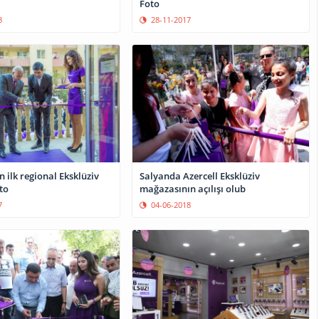
Foto
8
28-11-2017
n ilk regional Eksklüziv
Salyanda Azercell Eksklüziv
to
mağazasının açılışı olub
7
04-06-2018