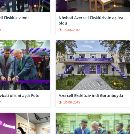
ll Eksklüziv indi
Növbəti Azercell Eksklüziv-in açılışı
oldu
8
25-06-2018
vbəti ofisini açdı-Foto
Azercell Eksklüziv indi Goranboyda
7
30-08-2019