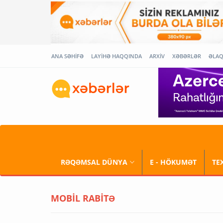
ANA SƏHİFƏ
LAYİHƏ HAQQINDA
ARXİV
XƏBƏRLƏR
ƏLA
RƏQƏMSAL DÜNYA
E - HÖKUMƏT
TE
MOBİL RABİTƏ