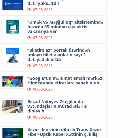
dəfə yüksəltdi!
07-08-2026
“Əmək və Məşğulluq” altsistemində
hazırda 65 mindən çox aktiv
vakansiya var
07-08-2026
“Biletim.az” portalı üzərindən
onlayn bilet alanların sayı 2
dəfəyədək artıb
07-08-2026
“Google”un məlumat emalı mərkəzi
Hindistanda etirazlara səbəb olub
06-08-2026
Rəşad Nəbiyev Zəngilanda
vətəndaşların müraciətlərini
dinləyib
06-08-2026
Xəzər dənizinin dibi ilə Trans-Xəzər
Fiber-Optik Kabel Xəttinin çəkilişi