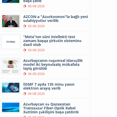
başa çatıb
06-08-2026
AZCON-a "Azərkosmos"la bağlı yeni
səlahiyyətlər verilib
06-08-2026
“Meta”nın süni intellekti test
zamanı başqa şirkətin sisteminə
daxil olub
06-08-2026
Azərbaycanın rəqəmsal idarəçilik
model iki beynəlxalq mükafata
layiq görülüb
06-08-2026
DSMF 7 ayda 135 minə yaxın
elektron arayış verib
06-08-2026
Azərbaycan və Qazaxıstan
Transxəzər Fiber-Optik Kabel
Xəttinin çəkilişini başa çatdırıb