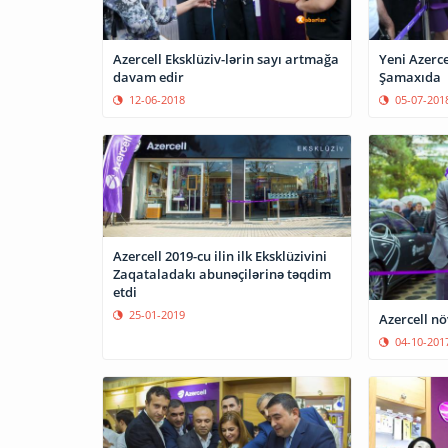
Azercell Eksklüziv-lərin sayı artmağa
Yeni Azerce
davam edir
Şamaxıda
12-06-2018
05-07-201
Azercell 2019-cu ilin ilk Eksklüzivini
Zaqataladakı abunəçilərinə təqdim
etdi
25-01-2019
Azercell nö
04-10-201