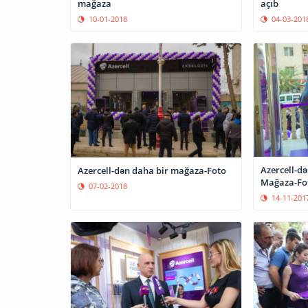
mağaza
açıb
10-01-2018
04-03-201
Azercell-də
Azercell-dən daha bir mağaza-Foto
Mağaza-Fo
07-02-2018
14-11-201