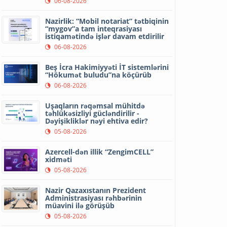
06-08-2026
Nazirlik: “Mobil notariat” tətbiqinin
“mygov”a tam inteqrasiyası
istiqamətində işlər davam etdirilir
06-08-2026
Beş İcra Hakimiyyəti İT sistemlərini
“Hökumət buludu”na köçürüb
06-08-2026
Uşaqların rəqəmsal mühitdə
təhlükəsizliyi gücləndirilir -
Dəyişikliklər nəyi ehtiva edir?
05-08-2026
Azercell-dən illik “ZengimCELL”
xidməti
05-08-2026
Nazir Qazaxıstanın Prezident
Administrasiyası rəhbərinin
müavini ilə görüşüb
05-08-2026