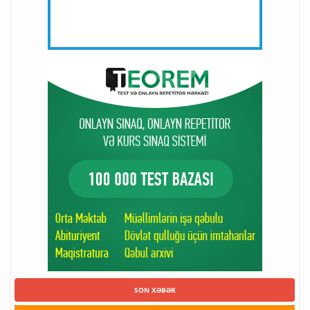
SON XƏBƏR