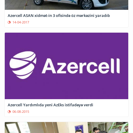
Azercell ASAN xidmət-in 3 ofisində öz mərkəzini yaradıb
14-04-2017
Azercell Yardımlıda yeni AzEks istifadəyə verdi
06-08-2015