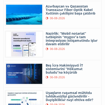
Azərbaycan və Qazaxıstan
Transxəzər Fiber-Optik Kabel
Xəttinin çəkilişini başa çatdırıb
06-08-2026
Nazirlik: “Mobil notariat”
tətbiqinin “mygov”a tam
inteqrasiyası istiqamətində işlər
davam etdirilir
06-08-2026
Beş İcra Hakimiyyəti İT
sistemlərini “Hökumət
buludu”na köçürüb
06-08-2026
Uşaqların rəqəmsal mühitdə
təhlükəsizliyi gücləndirilir -
Dəyişikliklər nəyi ehtiva edir?
05-08-2026