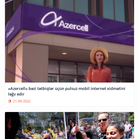
«Azercell» bəzi tətbiqlər üçün pulsuz mobil internet xidmətini
ləğv edir
21-09-2022