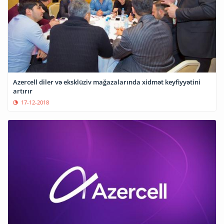
Azercell diler və eksklüziv mağazalarında xidmət keyfiyyətini
artırır
17-12-2018