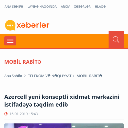
ANA SƏHİFƏ
LAYİHƏ HAQQINDA
ARXİV
XƏBƏRLƏR
ƏLAQƏ
MOBİL RABİTƏ
Ana Səhifə
TELEKOM VƏ NƏQLİYYAT
MOBİL RABİTƏ
Azercell yeni konseptli xidmət mərkəzini
istifadəyə təqdim edib
16-01-2019
15:43