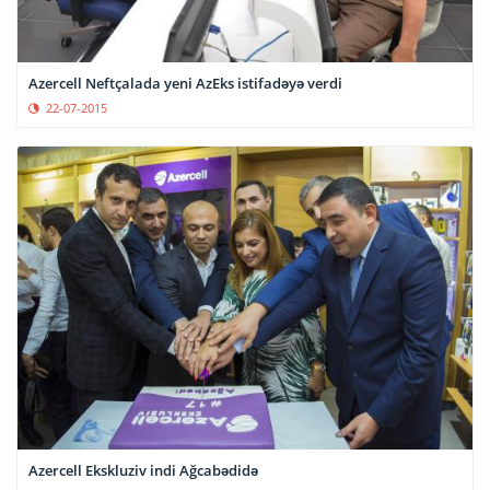
Azercell Neftçalada yeni AzEks istifadəyə verdi
22-07-2015
Azercell Ekskluziv indi Ağcabədidə