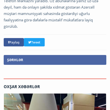
Telefon Mərkəzini yaradıb. Öz abunələrinə yalnız üz-üzə
deyil, həm də onlayn şəkildə xidmət göstərən Azercell
müştəri məmnuniyyəti sahəsində göstərdiyi uğurlu
fəaliyyətinə görə dəfələrlə müxtəlif mükafatlara layiq
görülüb.
Paylaş
Tweet
ŞƏRHLƏR
OXŞAR XƏBƏRLƏR