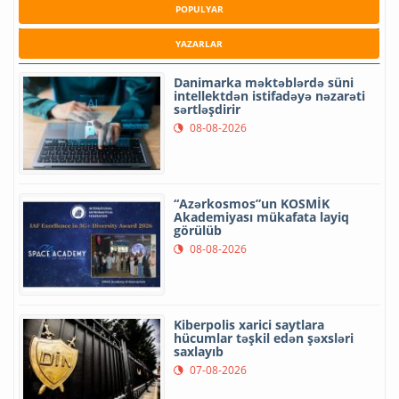
POPULYAR
YAZARLAR
Danimarka məktəblərdə süni
intellektdən istifadəyə nəzarəti
sərtləşdirir
08-08-2026
“Azərkosmos”un KOSMİK
Akademiyası mükafata layiq
görülüb
08-08-2026
Kiberpolis xarici saytlara
hücumlar təşkil edən şəxsləri
saxlayıb
07-08-2026