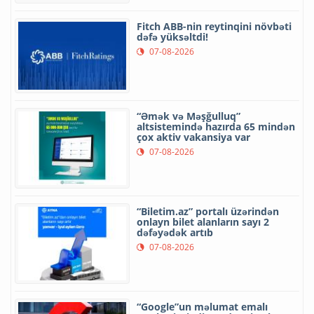
Fitch ABB-nin reytinqini növbəti
dəfə yüksəltdi!
07-08-2026
“Əmək və Məşğulluq”
altsistemində hazırda 65 mindən
çox aktiv vakansiya var
07-08-2026
“Biletim.az” portalı üzərindən
onlayn bilet alanların sayı 2
dəfəyədək artıb
07-08-2026
“Google”un məlumat emalı