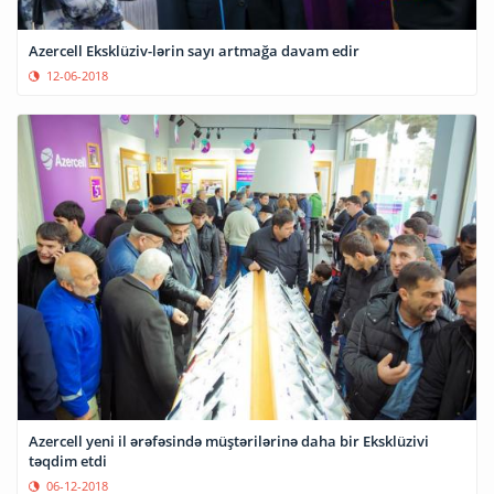
Azercell Eksklüziv-lərin sayı artmağa davam edir
12-06-2018
Azercell yeni il ərəfəsində müştərilərinə daha bir Eksklüzivi
təqdim etdi
06-12-2018