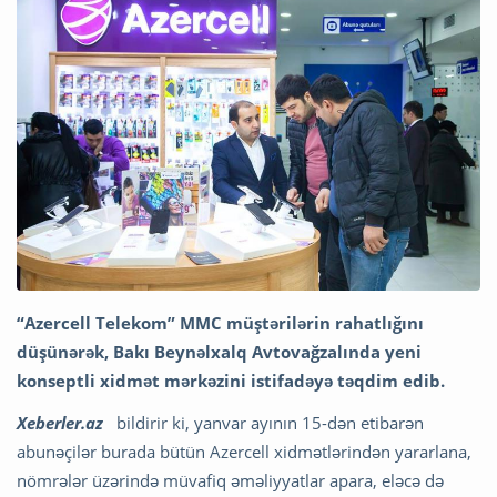
“Azercell Telekom” MMC müştərilərin rahatlığını
düşünərək, Bakı Beynəlxalq Avtovağzalında yeni
konseptli xidmət mərkəzini istifadəyə təqdim edib.
Xeberler.az
bildirir ki, yanvar ayının 15-dən etibarən
abunəçilər burada bütün Azercell xidmətlərindən yararlana,
nömrələr üzərində müvafiq əməliyyatlar apara, eləcə də