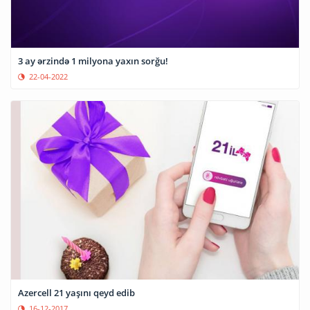
3 ay ərzində 1 milyona yaxın sorğu!
22-04-2022
Azercell 21 yaşını qeyd edib
16-12-2017