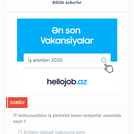
Bütün xəbərlər
SORĞU
İT mütəxəssislər iş yerlərini hansı meyarlar əsasında
seçir ?
Şirkətin yüksək statusuna görə