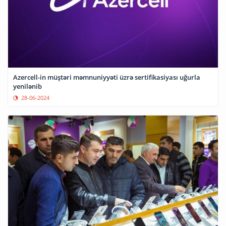
Azercell-in müştəri məmnuniyyəti üzrə sertifikasiyası uğurla
yenilənib
28-06-2024