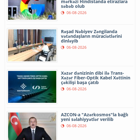
mərkəzi Hindistanda etirazlara
səbəb olub
06-08-2026
Rəşad Nəbiyev Zəngilanda
vətəndaşların müraciətlərini
dinləyib
06-08-2026
Xəzər dənizinin dibi ilə Trans-
Xəzər Fiber-Optik Kabel Xəttinin
çəkilişi başa çatıb
06-08-2026
AZCON-a "Azərkosmos"la bağlı
yeni səlahiyyətlər verilib
06-08-2026