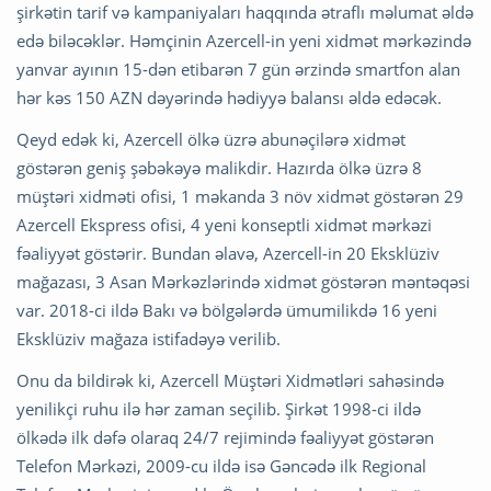
şirkətin tarif və kampaniyaları haqqında ətraflı məlumat əldə
edə biləcəklər. Həmçinin Azercell-in yeni xidmət mərkəzində
yanvar ayının 15-dən etibarən 7 gün ərzində smartfon alan
hər kəs 150 AZN dəyərində hədiyyə balansı əldə edəcək.
Qeyd edək ki, Azercell ölkə üzrə abunəçilərə xidmət
göstərən geniş şəbəkəyə malikdir. Hazırda ölkə üzrə 8
müştəri xidməti ofisi, 1 məkanda 3 növ xidmət göstərən 29
Azercell Ekspress ofisi, 4 yeni konseptli xidmət mərkəzi
fəaliyyət göstərir. Bundan əlavə, Azercell-in 20 Eksklüziv
mağazası, 3 Asan Mərkəzlərində xidmət göstərən məntəqəsi
var. 2018-ci ildə Bakı və bölgələrdə ümumilikdə 16 yeni
Eksklüziv mağaza istifadəyə verilib.
Onu da bildirək ki, Azercell Müştəri Xidmətləri sahəsində
yenilikçi ruhu ilə hər zaman seçilib. Şirkət 1998-ci ildə
ölkədə ilk dəfə olaraq 24/7 rejimində fəaliyyət göstərən
Telefon Mərkəzi, 2009-cu ildə isə Gəncədə ilk Regional