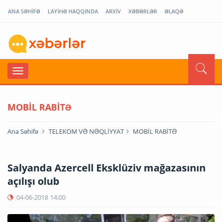
ANA SƏHİFƏ
LAYİHƏ HAQQINDA
ARXİV
XƏBƏRLƏR
ƏLAQƏ
MOBİL RABİTƏ
Ana Səhifə
TELEKOM VƏ NƏQLİYYAT
MOBİL RABİTƏ
Salyanda Azercell Eksklüziv mağazasının
açılışı olub
04-06-2018
14:00