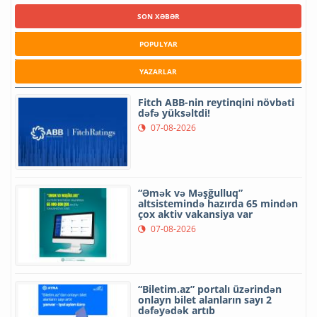
SON XƏBƏR
POPULYAR
YAZARLAR
Fitch ABB-nin reytinqini növbəti
dəfə yüksəltdi!
07-08-2026
“Əmək və Məşğulluq”
altsistemində hazırda 65 mindən
çox aktiv vakansiya var
07-08-2026
“Biletim.az” portalı üzərindən
onlayn bilet alanların sayı 2
dəfəyədək artıb