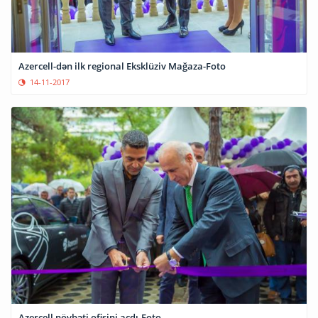
Azercell-dən ilk regional Eksklüziv Mağaza-Foto
14-11-2017
Azercell növbəti ofisini açdı-Foto