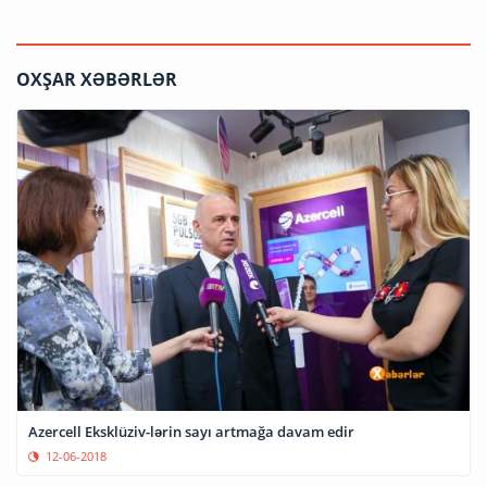
OXŞAR XƏBƏRLƏR
Azercell Eksklüziv-lərin sayı artmağa davam edir
12-06-2018