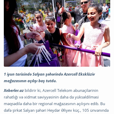
1 iyun tarixində Salyan şəhərində Azercell Eksklüziv
mağazasının açılışı baş tutdu.
Xeberler.az
bildirir ki, Azercell Telekom abunəçilərinin
rahatlığı və xidmət səviyyəsinin daha da yüksəldilməsi
məqsədilə daha bir regional mağazasının açılışını edib. Bu
dəfə şirkət Salyan şəhəri Heydər Əliyev küç., 105 ünvanında