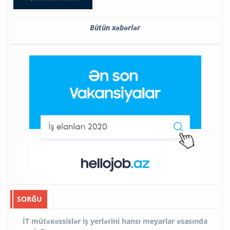
Bütün xəbərlər
SORĞU
İT mütəxəssislər iş yerlərini hansı meyarlar əsasında