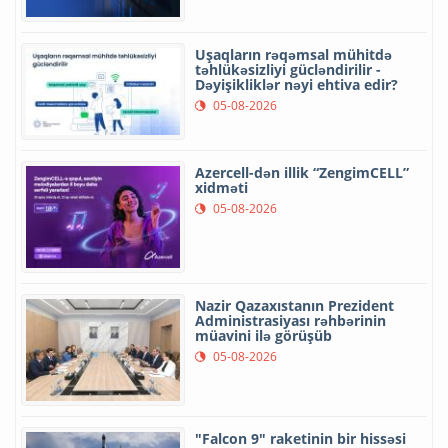
Uşaqların rəqəmsal mühitdə
təhlükəsizliyi gücləndirilir -
Dəyişikliklər nəyi ehtiva edir?
05-08-2026
Azercell-dən illik “ZengimCELL”
xidməti
05-08-2026
Nazir Qazaxıstanın Prezident
Administrasiyası rəhbərinin
müavini ilə görüşüb
05-08-2026
"Falcon 9" raketinin bir hissəsi