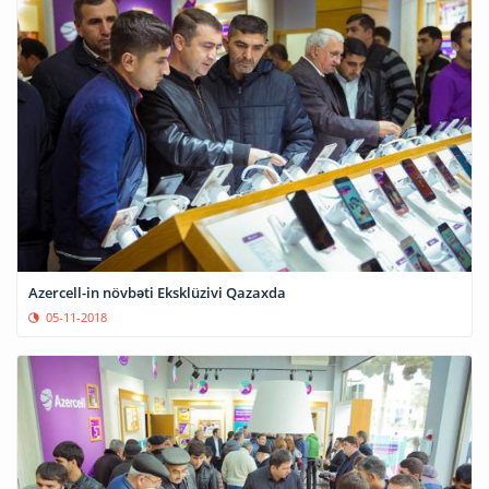
Azercell-in növbəti Eksklüzivi Qazaxda
05-11-2018