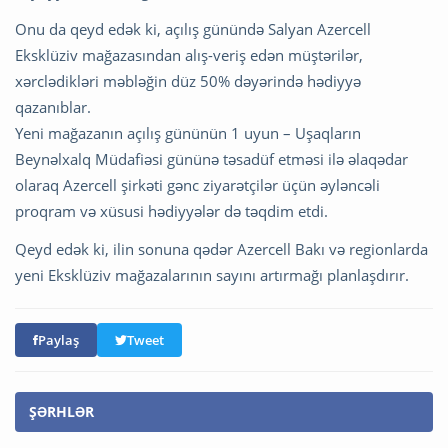
Onu da qeyd edək ki, açılış günündə Salyan Azercell
Eksklüziv mağazasından alış-veriş edən müştərilər,
xərclədikləri məbləğin düz 50% dəyərində hədiyyə
qazanıblar.
Yeni mağazanın açılış gününün 1 uyun – Uşaqların
Beynəlxalq Müdafiəsi gününə təsadüf etməsi ilə əlaqədar
olaraq Azercell şirkəti gənc ziyarətçilər üçün əyləncəli
proqram və xüsusi hədiyyələr də təqdim etdi.
Qeyd edək ki, ilin sonuna qədər Azercell Bakı və regionlarda
yeni Eksklüziv mağazalarının sayını artırmağı planlaşdırır.
Paylaş
Tweet
ŞƏRHLƏR