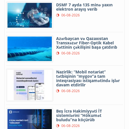
DSMF 7 ayda 135 minə yaxın
elektron arayış verib
06-08-2026
Azərbaycan və Qazaxıstan
Transxəzər Fiber-Optik Kabel
Xəttinin çəkilişini başa çatdırıb
06-08-2026
Nazirlik: “Mobil notariat”
tətbiqinin “mygov”a tam
inteqrasiyası istiqamətində işlər
davam etdirilir
06-08-2026
Beş İcra Hakimiyyəti İT
sistemlərini “Hökumət
buludu”na köçürüb
06-08-2026