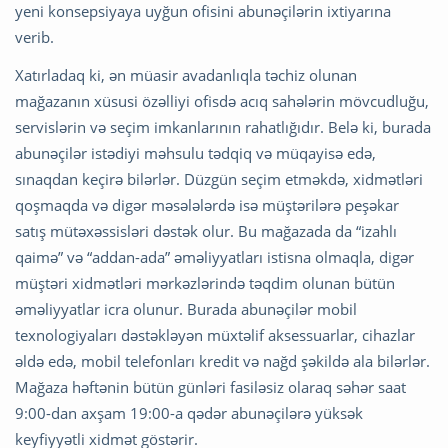
yeni konsepsiyaya uyğun ofisini abunəçilərin ixtiyarına
verib.
Xatırladaq ki, ən müasir avadanlıqla təchiz olunan
mağazanın xüsusi özəlliyi ofisdə acıq sahələrin mövcudluğu,
servislərin və seçim imkanlarının rahatlığıdır. Belə ki, burada
abunəçilər istədiyi məhsulu tədqiq və müqayisə edə,
sınaqdan keçirə bilərlər. Düzgün seçim etməkdə, xidmətləri
qoşmaqda və digər məsələlərdə isə müştərilərə peşəkar
satış mütəxəssisləri dəstək olur. Bu mağazada da “izahlı
qaimə” və “addan-ada” əməliyyatları istisna olmaqla, digər
müştəri xidmətləri mərkəzlərində təqdim olunan bütün
əməliyyatlar icra olunur. Burada abunəçilər mobil
texnologiyaları dəstəkləyən müxtəlif aksessuarlar, cihazlar
əldə edə, mobil telefonları kredit və nağd şəkildə ala bilərlər.
Mağaza həftənin bütün günləri fasiləsiz olaraq səhər saat
9:00-dan axşam 19:00-a qədər abunəçilərə yüksək
keyfiyyətli xidmət göstərir.