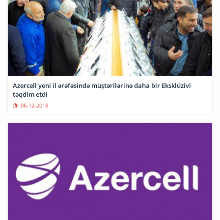
Azercell yeni il ərəfəsində müştərilərinə daha bir Eksklüzivi
təqdim etdi
06-12-2018