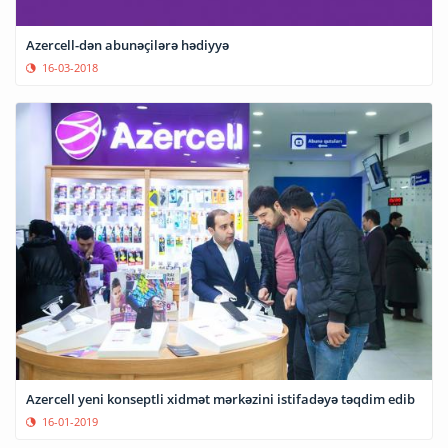
Azercell-dən abunəçilərə hədiyyə
16-03-2018
Azercell yeni konseptli xidmət mərkəzini istifadəyə təqdim edib
16-01-2019