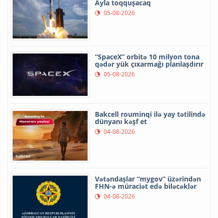
Ayla toqquşacaq
05-08-2026
“SpaceX” orbitə 10 milyon tona
qədər yük çıxarmağı planlaşdırır
05-08-2026
Bakcell rouminqi ilə yay tətilində
dünyanı kəşf et
04-08-2026
Vətəndaşlar “mygov” üzərindən
FHN-ə müraciət edə biləcəklər
04-08-2026