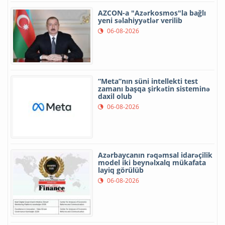
AZCON-a "Azərkosmos"la bağlı
yeni səlahiyyətlər verilib
06-08-2026
“Meta”nın süni intellekti test
zamanı başqa şirkətin sisteminə
daxil olub
06-08-2026
Azərbaycanın rəqəmsal idarəçilik
model iki beynəlxalq mükafata
layiq görülüb
06-08-2026