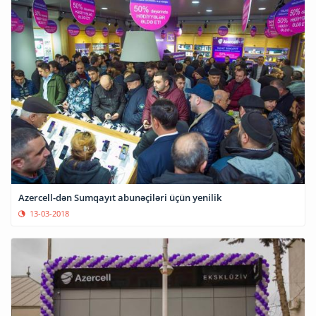
Azercell-dən Sumqayıt abunəçiləri üçün yenilik
13-03-2018