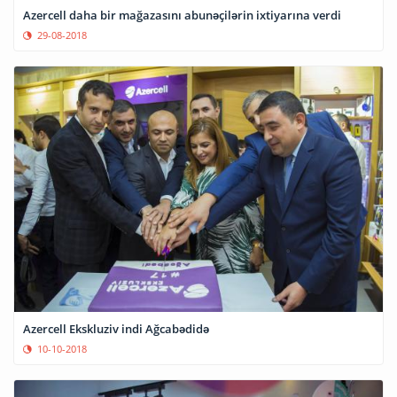
Azercell daha bir mağazasını abunəçilərin ixtiyarına verdi
29-08-2018
Azercell Ekskluziv indi Ağcabədidə
10-10-2018