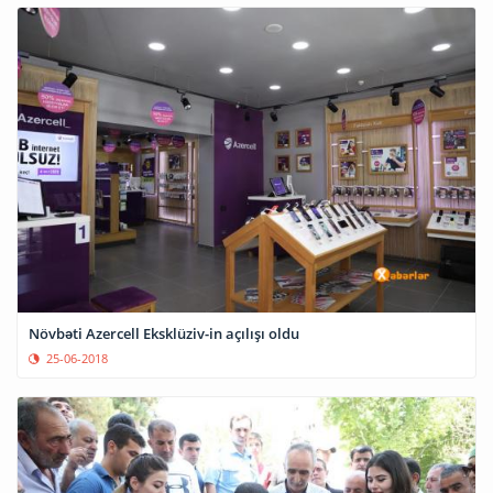
Növbəti Azercell Eksklüziv-in açılışı oldu
25-06-2018