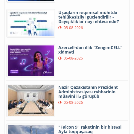
Uşaqların rəqəmsal mühitdə
təhlükəsizliyi gücləndirilir -
Dəyişikliklər nəyi ehtiva edir?
05-08-2026
Azercell-dən illik “ZengimCELL”
xidməti
05-08-2026
Nazir Qazaxıstanın Prezident
Administrasiyası rəhbərinin
müavini ilə görüşüb
05-08-2026
"Falcon 9" raketinin bir hissəsi
Ayla toqquşacaq