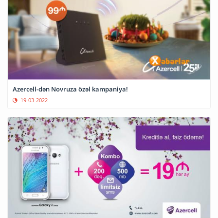
Azercell-dən Novruza özəl kampaniya!
19-03-2022