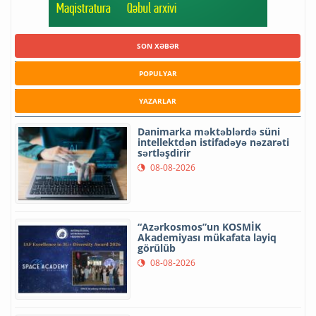
SON XƏBƏR
POPULYAR
YAZARLAR
Danimarka məktəblərdə süni
intellektdən istifadəyə nəzarəti
sərtləşdirir
08-08-2026
“Azərkosmos”un KOSMİK
Akademiyası mükafata layiq
görülüb
08-08-2026