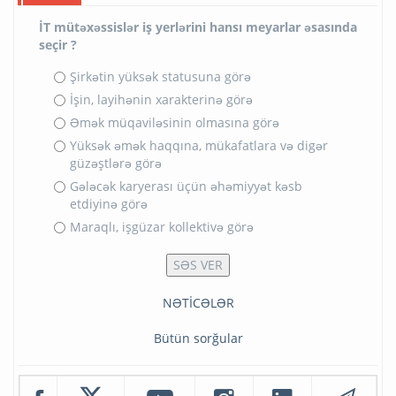
İT mütəxəssislər iş yerlərini hansı meyarlar əsasında
seçir ?
Şirkətin yüksək statusuna görə
İşin, layihənin xarakterinə görə
Əmək müqaviləsinin olmasına görə
Yüksək əmək haqqına, mükafatlara və digər
güzəştlərə görə
Gələcək karyerası üçün əhəmiyyət kəsb
etdiyinə görə
Maraqlı, işgüzar kollektivə görə
NƏTİCƏLƏR
Bütün sorğular