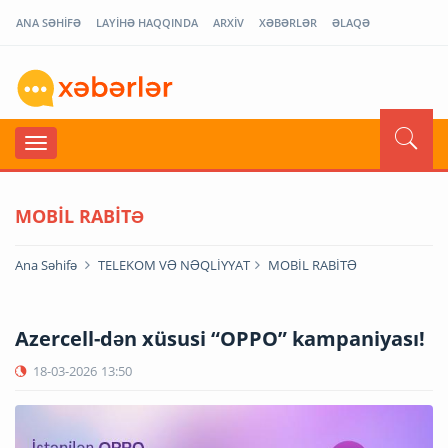
ANA SƏHİFƏ
LAYİHƏ HAQQINDA
ARXİV
XƏBƏRLƏR
ƏLAQƏ
MOBİL RABİTƏ
Ana Səhifə
TELEKOM VƏ NƏQLİYYAT
MOBİL RABİTƏ
Azercell-dən xüsusi “OPPO” kampaniyası!
18-03-2026
13:50