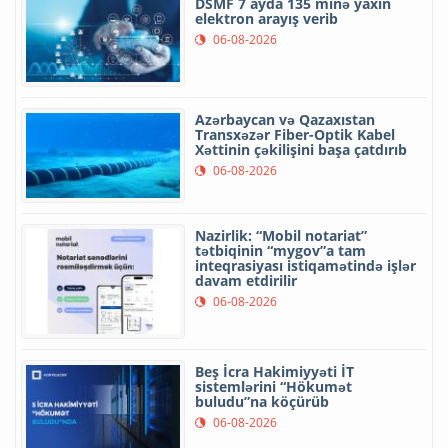
DSMF 7 ayda 135 minə yaxın
elektron arayış verib
06-08-2026
Azərbaycan və Qazaxıstan
Transxəzər Fiber-Optik Kabel
Xəttinin çəkilişini başa çatdırıb
06-08-2026
Nazirlik: “Mobil notariat”
tətbiqinin “mygov”a tam
inteqrasiyası istiqamətində işlər
davam etdirilir
06-08-2026
Beş İcra Hakimiyyəti İT
sistemlərini “Hökumət
buludu”na köçürüb
06-08-2026