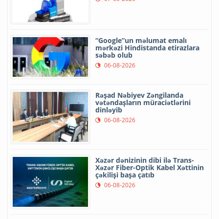
“Google”un məlumat emalı
mərkəzi Hindistanda etirazlara
səbəb olub
06-08-2026
Rəşad Nəbiyev Zəngilanda
vətəndaşların müraciətlərini
dinləyib
06-08-2026
Xəzər dənizinin dibi ilə Trans-
Xəzər Fiber-Optik Kabel Xəttinin
çəkilişi başa çatıb
06-08-2026