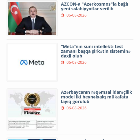
AZCON-a "Azərkosmos"la bağlı
yeni səlahiyyətlər verilib
06-08-2026
“Meta”nın süni intellekti test
zamanı başqa şirkətin sisteminə
daxil olub
06-08-2026
Azərbaycanın rəqəmsal idarəçilik
model iki beynəlxalq mükafata
layiq görülüb
06-08-2026