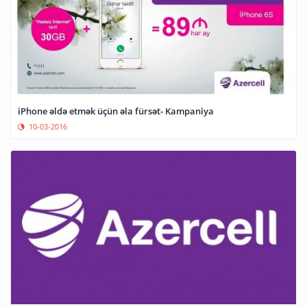
iPhone əldə etmək üçün əla fürsət- Kampaniya
10-03-2016