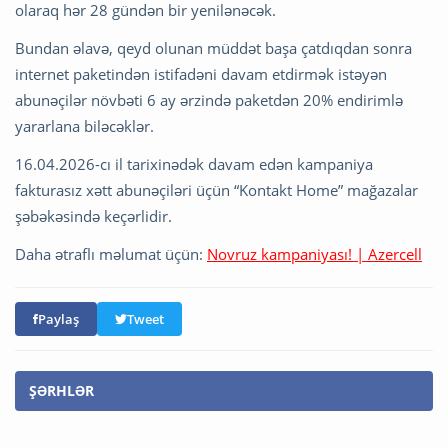
olaraq hər 28 gündən bir yenilənəcək.
Bundan əlavə, qeyd olunan müddət başa çatdıqdan sonra
internet paketindən istifadəni davam etdirmək istəyən
abunəçilər növbəti 6 ay ərzində paketdən 20% endirimlə
yararlana biləcəklər.
16.04.2026-cı il tarixinədək davam edən kampaniya
fakturasız xətt abunəçiləri üçün “Kontakt Home” mağazalar
şəbəkəsində keçərlidir.
Daha ətraflı məlumat üçün:
Novruz kampaniyası! | Azercell
Paylaş
Tweet
ŞƏRHLƏR