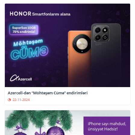
Azercell-dən “Möhtəşəm Cümə” endirimləri
22-11-2024