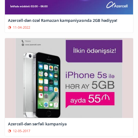
Azercell-dən özəl Ramazan kampaniyasında 2GB hədiyyə!
11-04-2022
Azercell-dən sərfəli kampaniya
12-05-2017