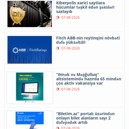
Kiberpolis xarici saytlara
hücumlar təşkil edən şəxsləri
saxlayıb
07-08-2026
Fitch ABB-nin reytinqini növbəti
dəfə yüksəltdi!
07-08-2026
“Əmək və Məşğulluq”
altsistemində hazırda 65 mindən
çox aktiv vakansiya var
07-08-2026
“Biletim.az” portalı üzərindən
onlayn bilet alanların sayı 2
dəfəyədək artıb
07-08-2026