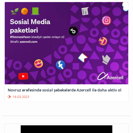
Novruz ərəfəsində sosial şəbəkələrdə Azercell ilə daha aktiv ol
14-03-2023