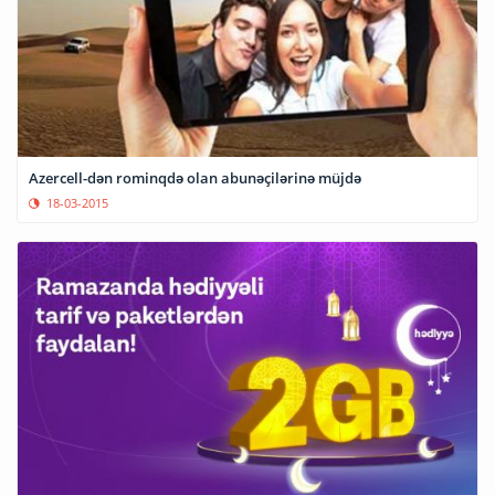
Azercell-dən rominqdə olan abunəçilərinə müjdə
18-03-2015