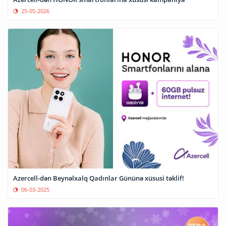
25-05-2026
Azercell-dən Beynəlxalq Qadınlar Gününə xüsusi təklif!
06-03-2025