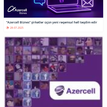
“Azercell Biznes” şirkətlər üçün yeni rəqəmsal həll təqdim edir
28-07-2025