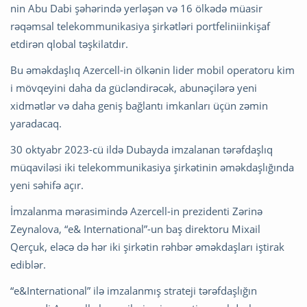
nin Abu Dabi şəhərində yerləşən və 16 ölkədə müasir
rəqəmsal telekommunikasiya şirkətləri portfeliniinkişaf
etdirən qlobal təşkilatdır.
Bu əməkdaşlıq Azercell-in ölkənin lider mobil operatoru kim
i mövqeyini daha da gücləndirəcək, abunəçilərə yeni
xidmətlər və daha geniş bağlantı imkanları üçün zəmin
yaradacaq.
30 oktyabr 2023-cü ildə Dubayda imzalanan tərəfdaşlıq
müqaviləsi iki telekommunikasiya şirkətinin əməkdaşlığında
yeni səhifə açır.
İmzalanma mərasimində Azercell-in prezidenti Zərinə
Zeynalova, “e& International”-un baş direktoru Mixail
Qerçuk, eləcə də hər iki şirkətin rəhbər əməkdaşları iştirak
ediblər.
“e&International” ilə imzalanmış strateji tərəfdaşlığın