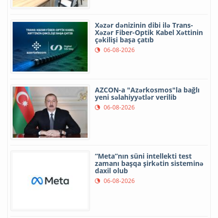
Xəzər dənizinin dibi ilə Trans-
Xəzər Fiber-Optik Kabel Xəttinin
çəkilişi başa çatıb
06-08-2026
AZCON-a "Azərkosmos"la bağlı
yeni səlahiyyətlər verilib
06-08-2026
“Meta”nın süni intellekti test
zamanı başqa şirkətin sisteminə
daxil olub
06-08-2026