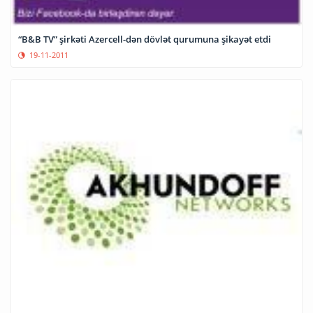
“B&B TV” şirkəti Azercell-dən dövlət qurumuna şikayət etdi
19-11-2011