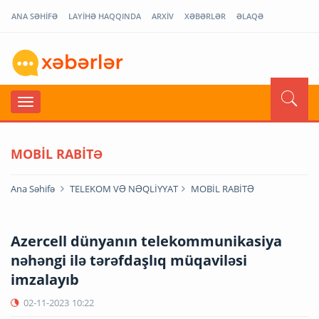
ANA SƏHİFƏ
LAYİHƏ HAQQINDA
ARXİV
XƏBƏRLƏR
ƏLAQƏ
MOBİL RABİTƏ
Ana Səhifə
TELEKOM VƏ NƏQLİYYAT
MOBİL RABİTƏ
Azercell dünyanın telekommunikasiya
nəhəngi ilə tərəfdaşlıq müqaviləsi
imzalayıb
02-11-2023
10:22