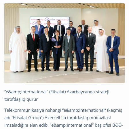
“e&amp;International” (Etisalat) Azərbaycanda strateji
tərəfdaşlıq qurur
Telekommunikasiya nəhəngi “e&amp;International” (keçmiş
adı “Etisalat Group”) Azercell ilə tərəfdaşlıq müqaviləsi
imzaladığını elan edib. “e&amp;international” baş ofisi BƏƏ-