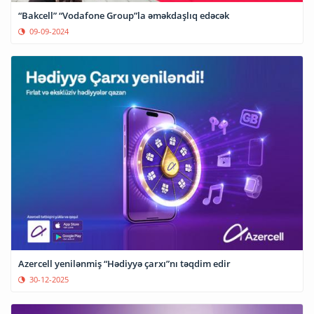
“Bakcell” “Vodafone Group”la əməkdaşlıq edəcək
09-09-2024
Azercell yenilənmiş “Hədiyyə çarxı”nı təqdim edir
30-12-2025