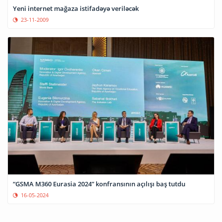
Yeni internet mağaza istifadəyə veriləcək
23-11-2009
“GSMA M360 Eurasia 2024” konfransının açılışı baş tutdu
16-05-2024