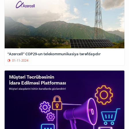
“Azercell” COP29-un telekommunikasiya tərəfdaşıdır
01-11-2024