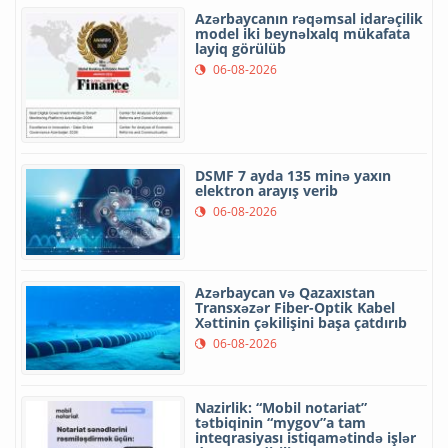
Azərbaycanın rəqəmsal idarəçilik
model iki beynəlxalq mükafata
layiq görülüb
06-08-2026
DSMF 7 ayda 135 minə yaxın
elektron arayış verib
06-08-2026
Azərbaycan və Qazaxıstan
Transxəzər Fiber-Optik Kabel
Xəttinin çəkilişini başa çatdırıb
06-08-2026
Nazirlik: “Mobil notariat”
tətbiqinin “mygov”a tam
inteqrasiyası istiqamətində işlər