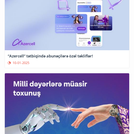
“Azercell” tətbiqində abunəçilərə özəl təkliflər!
10-01-2025