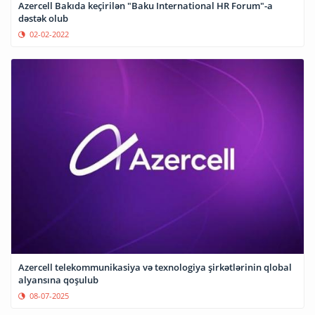
Azercell Bakıda keçirilən "Baku International HR Forum"-a
dəstək olub
02-02-2022
Azercell telekommunikasiya və texnologiya şirkətlərinin qlobal
alyansına qoşulub
08-07-2025