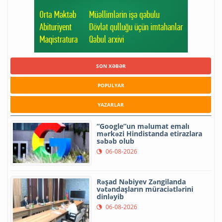
SON XƏBƏR
POPULYAR
YAZARLAR
“Google”un məlumat emalı
mərkəzi Hindistanda etirazlara
səbəb olub
06-08-2026
Rəşad Nəbiyev Zəngilanda
vətəndaşların müraciətlərini
dinləyib
06-08-2026