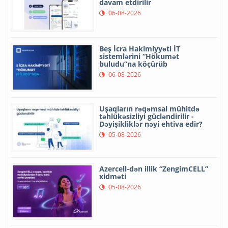
davam etdirilir
06-08-2026
Beş İcra Hakimiyyəti İT
sistemlərini “Hökumət
buludu”na köçürüb
06-08-2026
Uşaqların rəqəmsal mühitdə
təhlükəsizliyi gücləndirilir -
Dəyişikliklər nəyi ehtiva edir?
05-08-2026
Azercell-dən illik “ZengimCELL”
xidməti
05-08-2026