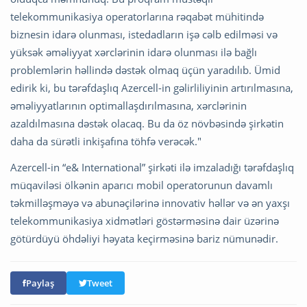
telekommunikasiya operatorlarına rəqabət mühitində
biznesin idarə olunması, istedadların işə cəlb edilməsi və
yüksək əməliyyat xərclərinin idarə olunması ilə bağlı
problemlərin həllində dəstək olmaq üçün yaradılıb. Ümid
edirik ki, bu tərəfdaşlıq Azercell-in gəlirliliyinin artırılmasına,
əməliyyatlarının optimallaşdırılmasına, xərclərinin
azaldılmasına dəstək olacaq. Bu da öz növbəsində şirkətin
daha da sürətli inkişafına töhfə verəcək."
Azercell-in “e& International” şirkəti ilə imzaladığı tərəfdaşlıq
müqaviləsi ölkənin aparıcı mobil operatorunun davamlı
təkmilləşməyə və abunəçilərinə innovativ həllər və ən yaxşı
telekommunikasiya xidmətləri göstərməsinə dair üzərinə
götürdüyü öhdəliyi həyata keçirməsinə bariz nümunədir.
Paylaş
Tweet