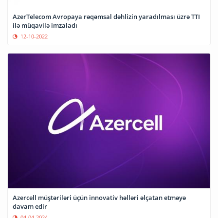
AzerTelecom Avropaya rəqəmsal dəhlizin yaradılması üzrə TTI
ilə müqavilə imzaladı
12-10-2022
Azercell müştəriləri üçün innovativ həlləri əlçatan etməyə
davam edir
04-04-2024