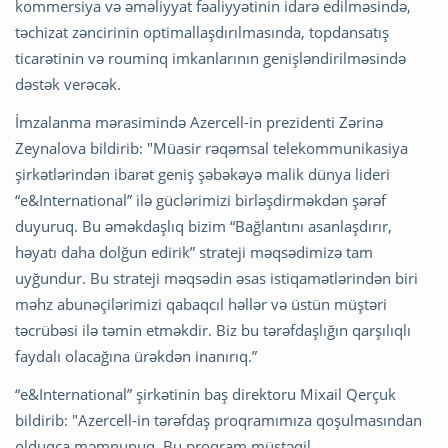
kommersiya və əməliyyat fəaliyyətinin idarə edilməsində,
təchizat zəncirinin optimallaşdırılmasında, topdansatış
ticarətinin və rouminq imkanlarının genişləndirilməsində ​​
dəstək verəcək.
İmzalanma mərasimində Azercell-in prezidenti Zərinə
Zeynalova bildirib: "Müasir rəqəmsal telekommunikasiya
şirkətlərindən ibarət geniş şəbəkəyə malik dünya lideri
“e&International” ilə güclərimizi birləşdirməkdən şərəf
duyuruq. Bu əməkdaşlıq bizim “Bağlantını asanlaşdırır,
həyatı daha dolğun edirik” strateji məqsədimizə tam
uyğundur. Bu strateji məqsədin əsas istiqamətlərindən biri
məhz abunəçilərimizi qabaqcıl həllər və üstün müştəri
təcrübəsi ilə təmin etməkdir. Biz bu tərəfdaşlığın qarşılıqlı
faydalı olacağına ürəkdən inanırıq.”
“e&International” şirkətinin baş direktoru Mixail Qerçuk
bildirib: "Azercell-in tərəfdaş proqramımıza qoşulmasından
olduqca məmnunuq. Bu proqram müstəqil