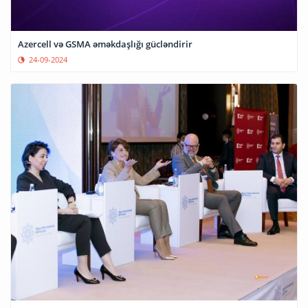
Azercell və GSMA əməkdaşlığı gücləndirir
24-09-2024