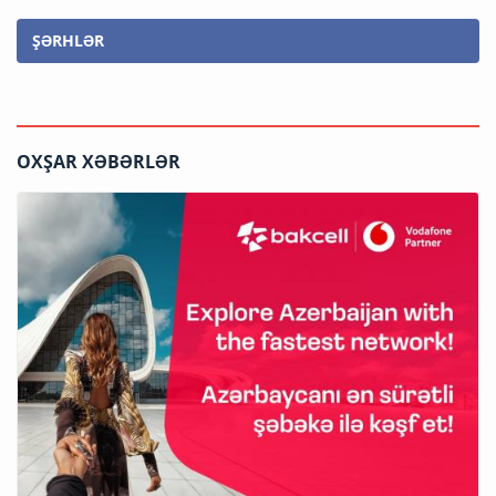
ŞƏRHLƏR
OXŞAR XƏBƏRLƏR