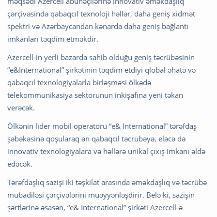
məqsədi Azercell abunəçilərinə innovativ əməkdaşlıq
çərçivəsində qabaqcıl texnoloji həllər, daha geniş xidmət
spektri və Azərbaycandan kənarda daha geniş bağlantı
imkanları təqdim etməkdir.
Azercell-in yerli bazarda sahib olduğu geniş təcrübəsinin
“e&International” şirkətinin təqdim etdiyi qlobal əhatə və
qabaqcıl texnologiyalarla birləşməsi ölkədə
telekommunikasiya sektorunun inkişafına yeni təkan
verəcək.
Ölkənin lider mobil operatoru “e& International” tərəfdaş
şəbəkəsinə qoşularaq ən qabaqcıl təcrübəyə, eləcə də
innovativ texnologiyalara və həllərə unikal çıxış imkanı əldə
edəcək.
Tərəfdaşlıq sazişi iki təşkilat arasında əməkdaşlıq və təcrübə
mübadiləsi çərçivələrini müəyyənləşdirir. Belə ki, sazişin
şərtlərinə əsasən, “e& International” şirkəti Azercell-ə