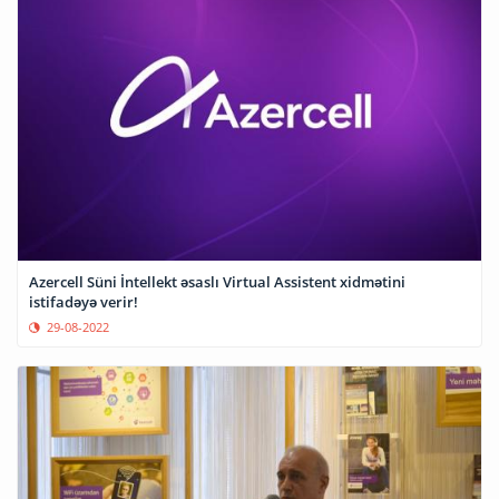
Azercell Süni İntellekt əsaslı Virtual Assistent xidmətini
istifadəyə verir!
29-08-2022