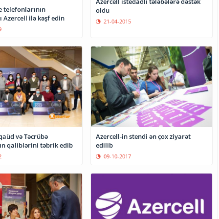
Azercell istedadlı tələbələrə dəstək
 telefonlarının
oldu
 Azercell ilə kəşf edin
21-04-2015
9
Azercell-in stendi ən çox ziyarət
əqaüd və Təcrübə
edilib
 qaliblərini təbrik edib
09-10-2017
2