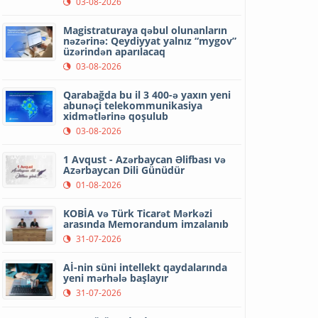
03-08-2026
Magistraturaya qəbul olunanların
nəzərinə: Qeydiyyat yalnız “mygov”
üzərindən aparılacaq
03-08-2026
Qarabağda bu il 3 400-ə yaxın yeni
abunəçi telekommunikasiya
xidmətlərinə qoşulub
03-08-2026
1 Avqust - Azərbaycan Əlifbası və
Azərbaycan Dili Günüdür
01-08-2026
KOBİA və Türk Ticarət Mərkəzi
arasında Memorandum imzalanıb
31-07-2026
Aİ-nin süni intellekt qaydalarında
yeni mərhələ başlayır
31-07-2026