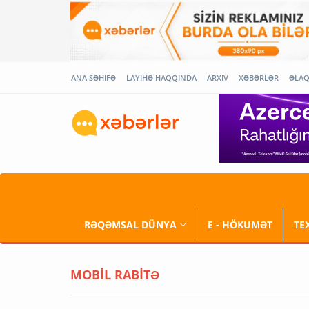
ANA SƏHİFƏ
LAYİHƏ HAQQINDA
ARXİV
XƏBƏRLƏR
ƏLA
RƏQƏMSAL DÜNYA
E - HÖKUMƏT
TE
MOBİL RABİTƏ