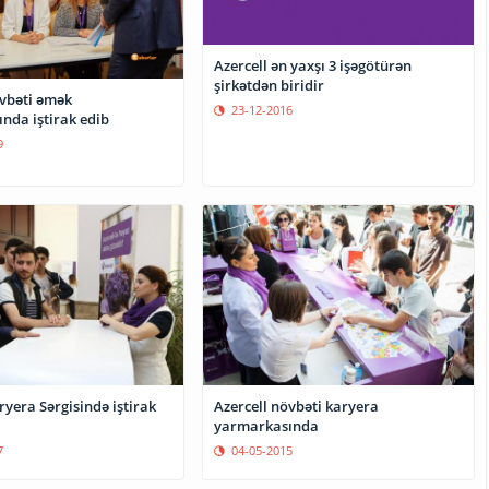
Azercell ən yaxşı 3 işəgötürən
şirkətdən biridir
övbəti əmək
23-12-2016
nda iştirak edib
9
ryera Sərgisində iştirak
Azercell növbəti karyera
yarmarkasında
7
04-05-2015