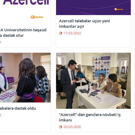
Azercell tələbələr üçün yeni
imkanlar açır
DA Universitetinin təqaüd
17-03-2022
 dəstək olur
0
ləbələrə dəstək oldu
“Azercell”-dən gənclərə növbəti iş
8
imkanı
03-03-2020