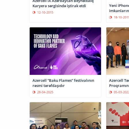
Azercell IX Azərbaycan Beynəlxalq
Yeni iPhone
Karyera sərgisində iştirak etdi
imkanlarını
12-10-2015
18-10-201
Azercell “Baku Flames” festivalının
Azercell T
rəsmi tərəfdaşıdır
Proqramının
28-04-2025
05-03-202