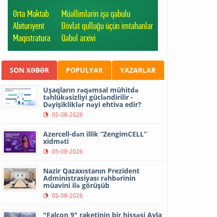
SON XƏBƏR
POPULYAR
YAZARLAR
Uşaqların rəqəmsal mühitdə
təhlükəsizliyi gücləndirilir -
Dəyişikliklər nəyi ehtiva edir?
05-08-2026
Azercell-dən illik “ZengimCELL”
xidməti
05-08-2026
Nazir Qazaxıstanın Prezident
Administrasiyası rəhbərinin
müavini ilə görüşüb
05-08-2026
"Falcon 9" raketinin bir hissəsi Ayla