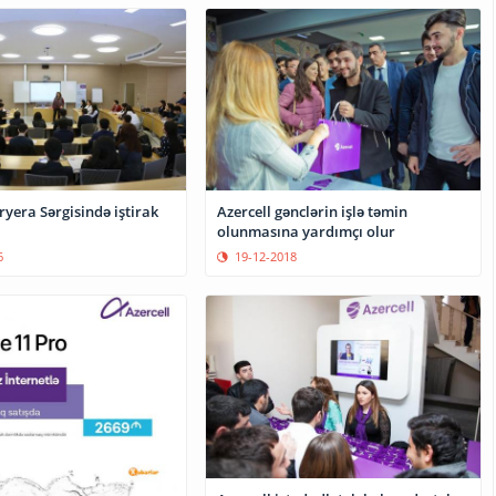
ryera Sərgisində iştirak
Azercell gənclərin işlə təmin
olunmasına yardımçı olur
6
19-12-2018