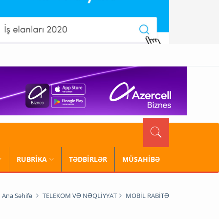
RUBRİKA
TƏDBİRLƏR
MÜSAHİBƏ
Ana Səhifə
TELEKOM VƏ NƏQLİYYAT
MOBİL RABİTƏ