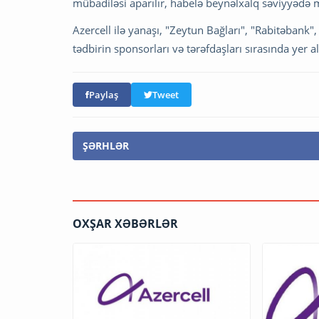
mübadiləsi aparılır, habelə beynəlxalq səviyyədə m
Azercell ilə yanaşı, "Zeytun Bağları", "Rabitəbank
tədbirin sponsorları və tərəfdaşları sırasında yer al
Paylaş
Tweet
ŞƏRHLƏR
OXŞAR XƏBƏRLƏR