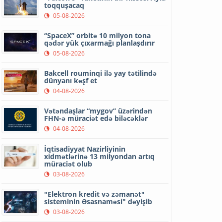
toqquşacaq
05-08-2026
“SpaceX” orbitə 10 milyon tona
qədər yük çıxarmağı planlaşdırır
05-08-2026
Bakcell rouminqi ilə yay tətilində
dünyanı kəşf et
04-08-2026
Vətəndaşlar “mygov” üzərindən
FHN-ə müraciət edə biləcəklər
04-08-2026
İqtisadiyyat Nazirliyinin
xidmətlərinə 13 milyondan artıq
müraciət olub
03-08-2026
"Elektron kredit və zəmanət"
sisteminin Əsasnaməsi" dəyişib
03-08-2026