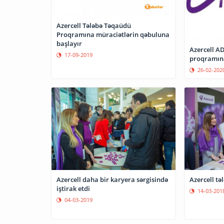
Azercell Tələbə Təqaüdü
Proqramına müraciətlərin qəbuluna
başlayır
Azercell A
17-09-2019
proqramına
26-02-202
Azercell daha bir karyera sərgisində
Azercell tə
iştirak etdi
14-03-201
04-03-2019