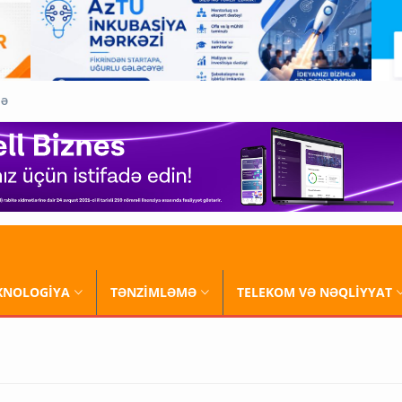
QƏ
XNOLOGİYA
TƏNZİMLƏMƏ
TELEKOM VƏ NƏQLİYYAT