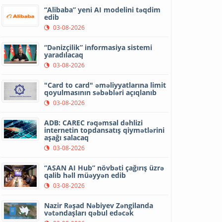
“Alibaba” yeni AI modelini təqdim
edib
03-08-2026
“Dənizçilik” informasiya sistemi
yaradılacaq
03-08-2026
"Card to card" əməliyyatlarına limit
qoyulmasının səbəbləri açıqlanıb
03-08-2026
ADB: CAREC rəqəmsal dəhlizi
internetin topdansatış qiymətlərini
aşağı salacaq
03-08-2026
“ASAN AI Hub” növbəti çağırış üzrə
qalib həll müəyyən edib
03-08-2026
Nazir Rəşad Nəbiyev Zəngilanda
vətəndaşları qəbul edəcək