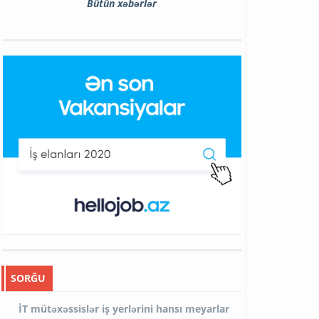
Bütün xəbərlər
SORĞU
İT mütəxəssislər iş yerlərini hansı meyarlar