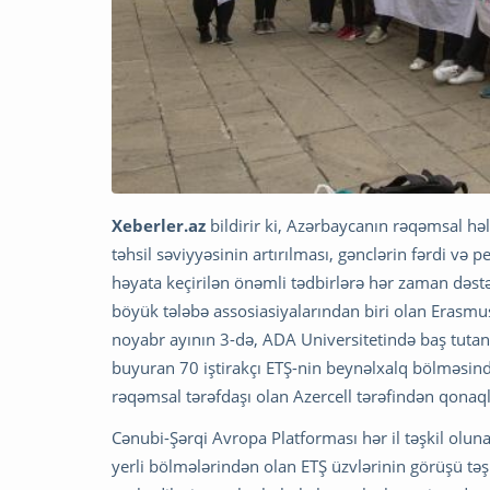
Xeberler.az
bildirir ki, Azərbaycanın rəqəmsal hə
təhsil səviyyəsinin artırılması, gənclərin fərdi və
həyata keçirilən önəmli tədbirlərə hər zaman dəst
böyük tələbə assosiasiyalarından biri olan Erasmu
noyabr ayının 3-də, ADA Universitetində baş tutan 
buyuran 70 iştirakçı ETŞ-nin beynəlxalq bölməsindən
rəqəmsal tərəfdaşı olan Azercell tərəfindən qonaql
Cənubi-Şərqi Avropa Platforması hər il təşkil olun
yerli bölmələrindən olan ETŞ üzvlərinin görüşü təş