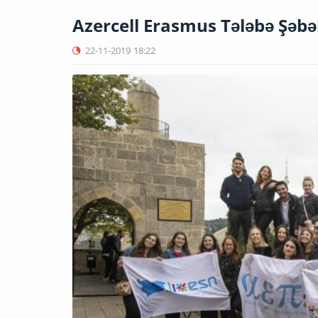
Azercell Erasmus Tələbə Şəbə
22-11-2019
18:22