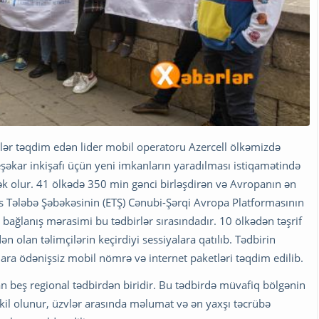
llər təqdim edən lider mobil operatoru Azercell ölkəmizdə
 peşəkar inkişafı üçün yeni imkanların yaradılması istiqamətində
ək olur. 41 ölkədə 350 min gənci birləşdirən və Avropanın ən
s Tələbə Şəbəkəsinin (ETŞ) Cənubi-Şərqi Avropa Platformasının
bağlanış mərasimi bu tədbirlər sırasındadır. 10 ölkədən təşrif
 olan təlimçilərin keçirdiyi sessiyalara qatılıb. Tədbirin
ara ödənişsiz mobil nömrə və internet paketləri təqdim edilib.
an beş regional tədbirdən biridir. Bu tədbirdə müvafiq bölgənin
kil olunur, üzvlər arasında məlumat və ən yaxşı təcrübə