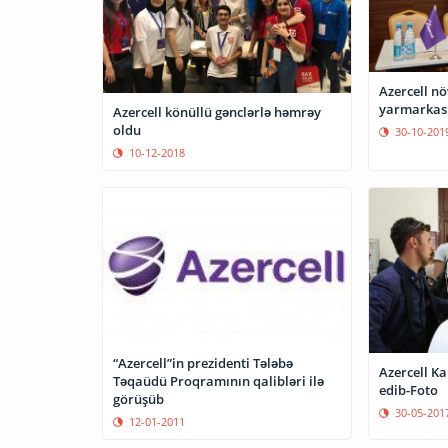
Azercell n
yarmarkası
Azercell könüllü gənclərlə həmrəy
oldu
30-10-201
10-12-2018
“Azercell”in prezidenti Tələbə
Azercell Ka
Təqaüdü Proqramının qalibləri ilə
edib-Foto
görüşüb
30-05-201
12-01-2011