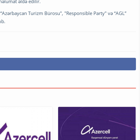
əlumat əldə edilir.
", “Azərbaycan Turizm Bürosu", "Responsible Party" və “AGL”
ıb.