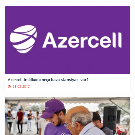
Azercell-in ölkədə neçə baza stansiyası var?
31-03-2017