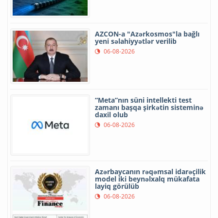
AZCON-a "Azərkosmos"la bağlı
yeni səlahiyyətlər verilib
06-08-2026
“Meta”nın süni intellekti test
zamanı başqa şirkətin sisteminə
daxil olub
06-08-2026
Azərbaycanın rəqəmsal idarəçilik
model iki beynəlxalq mükafata
layiq görülüb
06-08-2026