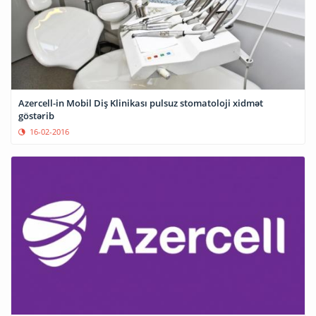
Azercell-in Mobil Diş Klinikası pulsuz stomatoloji xidmət
göstərib
16-02-2016