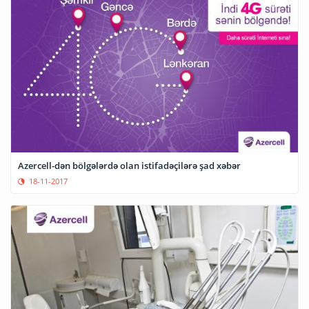
Azercell-dən bölgələrdə olan istifadəçilərə şad xəbər
18-11-2017