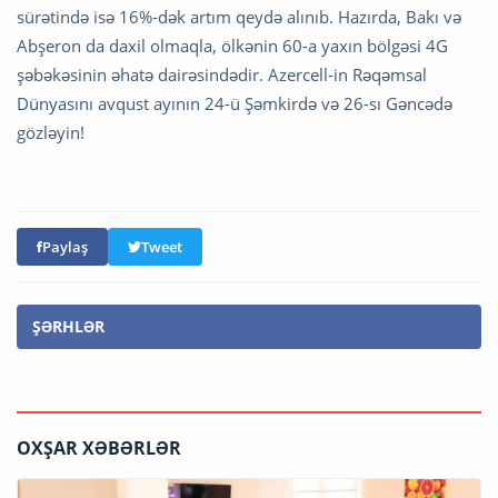
sürətində isə 16%-dək artım qeydə alınıb. Hazırda, Bakı və
Abşeron da daxil olmaqla, ölkənin 60-a yaxın bölgəsi 4G
şəbəkəsinin əhatə dairəsindədir. Azercell-in Rəqəmsal
Dünyasını avqust ayının 24-ü Şəmkirdə və 26-sı Gəncədə
gözləyin!
Paylaş
Tweet
ŞƏRHLƏR
OXŞAR XƏBƏRLƏR