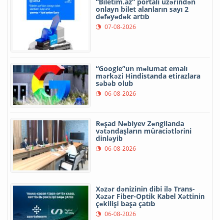
“Biletim.az” portalı üzərindən
onlayn bilet alanların sayı 2
dəfəyədək artıb
07-08-2026
“Google”un məlumat emalı
mərkəzi Hindistanda etirazlara
səbəb olub
06-08-2026
Rəşad Nəbiyev Zəngilanda
vətəndaşların müraciətlərini
dinləyib
06-08-2026
Xəzər dənizinin dibi ilə Trans-
Xəzər Fiber-Optik Kabel Xəttinin
çəkilişi başa çatıb
06-08-2026