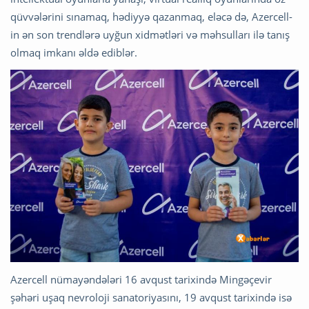
qüvvələrini sınamaq, hədiyyə qazanmaq, eləcə də, Azercell-
in ən son trendlərə uyğun xidmətləri və məhsulları ilə tanış
olmaq imkanı əldə ediblər.
Azercell nümayəndələri 16 avqust tarixində Mingəçevir
şəhəri uşaq nevroloji sanatoriyasını, 19 avqust tarixində isə