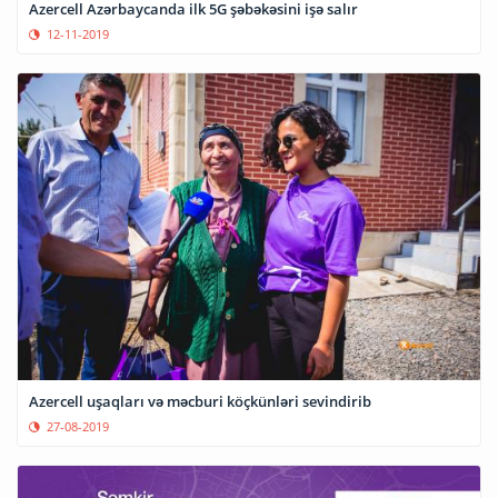
Azercell Azərbaycanda ilk 5G şəbəkəsini işə salır
12-11-2019
Azercell uşaqları və məcburi köçkünləri sevindirib
27-08-2019