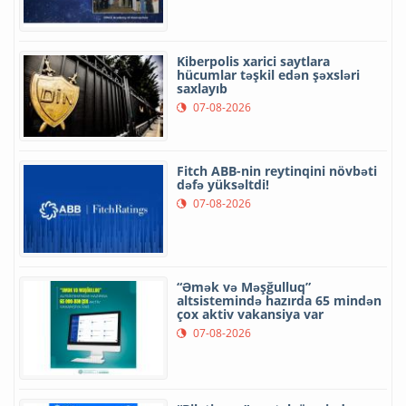
Kiberpolis xarici saytlara
hücumlar təşkil edən şəxsləri
saxlayıb
07-08-2026
Fitch ABB-nin reytinqini növbəti
dəfə yüksəltdi!
07-08-2026
“Əmək və Məşğulluq”
altsistemində hazırda 65 mindən
çox aktiv vakansiya var
07-08-2026