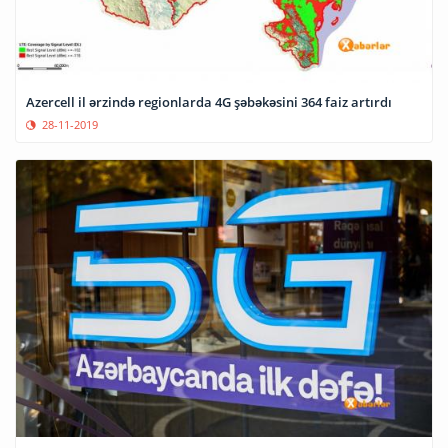
Azercell il ərzində regionlarda 4G şəbəkəsini 364 faiz artırdı
28-11-2019