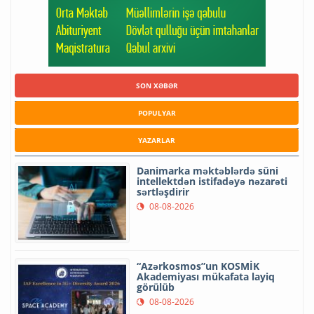
SON XƏBƏR
POPULYAR
YAZARLAR
Danimarka məktəblərdə süni
intellektdən istifadəyə nəzarəti
sərtləşdirir
08-08-2026
“Azərkosmos”un KOSMİK
Akademiyası mükafata layiq
görülüb
08-08-2026