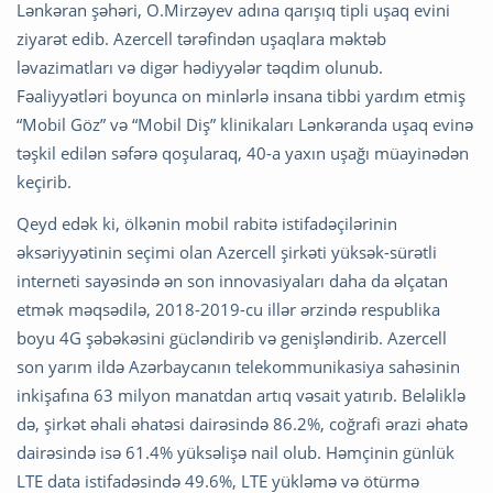
Lənkəran şəhəri, O.Mirzəyev adına qarışıq tipli uşaq evini
ziyarət edib. Azercell tərəfindən uşaqlara məktəb
ləvazimatları və digər hədiyyələr təqdim olunub.
Fəaliyyətləri boyunca on minlərlə insana tibbi yardım etmiş
“Mobil Göz” və “Mobil Diş” klinikaları Lənkəranda uşaq evinə
təşkil edilən səfərə qoşularaq, 40-a yaxın uşağı müayinədən
keçirib.
Qeyd edək ki, ölkənin mobil rabitə istifadəçilərinin
əksəriyyətinin seçimi olan Azercell şirkəti yüksək-sürətli
interneti sayəsində ən son innovasiyaları daha da əlçatan
etmək məqsədilə, 2018-2019-cu illər ərzində respublika
boyu 4G şəbəkəsini gücləndirib və genişləndirib. Azercell
son yarım ildə Azərbaycanın telekommunikasiya sahəsinin
inkişafına 63 milyon manatdan artıq vəsait yatırıb. Beləliklə
də, şirkət əhali əhatəsi dairəsində 86.2%, coğrafi ərazi əhatə
dairəsində isə 61.4% yüksəlişə nail olub. Həmçinin günlük
LTE data istifadəsində 49.6%, LTE yükləmə və ötürmə