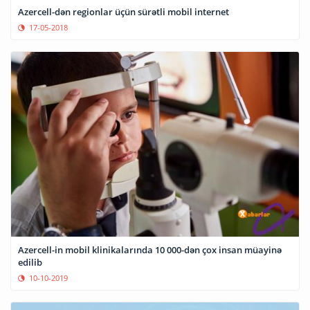
Azercell-dən regionlar üçün sürətli mobil internet
17-05-2018
Azercell-in mobil klinikalarında 10 000-dən çox insan müayinə
edilib
10-10-2019