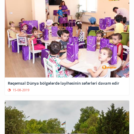
Rəqəmsal Dünya bölgələrdə layihəsinin səfərləri davam edir
15-08-2019