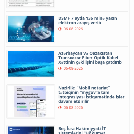
DSMF 7 ayda 135 minə yaxın
elektron arayış verib
06-08-2026
Azərbaycan və Qazaxıstan
Transxəzər Fiber-Optik Kabel
Xəttinin çəkilişini başa çatdırıb
06-08-2026
Nazirlik: “Mobil notariat”
tətbiqinin “mygov”a tam
inteqrasiyası istiqamətində işlər
davam etdirilir
06-08-2026
Beş İcra Hakimiyyəti İT
sistemlərini “Hökumət