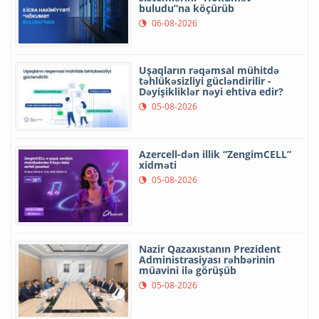
buludu”na köçürüb
06-08-2026
Uşaqların rəqəmsal mühitdə
təhlükəsizliyi gücləndirilir -
Dəyişikliklər nəyi ehtiva edir?
05-08-2026
Azercell-dən illik “ZengimCELL”
xidməti
05-08-2026
Nazir Qazaxıstanın Prezident
Administrasiyası rəhbərinin
müavini ilə görüşüb
05-08-2026