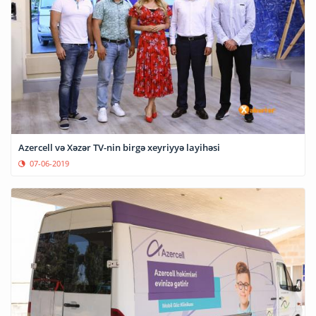
Azercell və Xəzər TV-nin birgə xeyriyyə layihəsi
07-06-2019