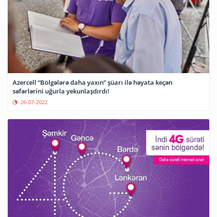
Azercell “Bölgələrə daha yaxın” şüarı ilə həyata keçən
səfərlərini uğurla yekunlaşdırdı!
26-07-2022