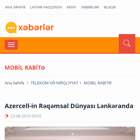
ANA SƏHİFƏ
LAYİHƏ HAQQINDA
ARXİV
XƏBƏRLƏR
ƏLAQƏ
MOBİL RABİTƏ
Ana Səhifə
TELEKOM VƏ NƏQLİYYAT
MOBİL RABİTƏ
Azercell-in Rəqəmsal Dünyası Lənkəranda
22-08-2019
09:55