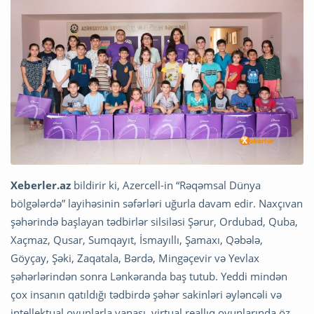
Xeberler.az
bildirir ki, Azercell-in “Rəqəmsal Dünya
bölgələrdə” layihəsinin səfərləri uğurla davam edir. Naxçıvan
şəhərində başlayan tədbirlər silsiləsi Şərur, Ordubad, Quba,
Xaçmaz, Qusar, Sumqayıt, İsmayıllı, Şamaxı, Qəbələ,
Göyçay, Şəki, Zaqatala, Bərdə, Mingəçevir və Yevlax
şəhərlərindən sonra Lənkəranda baş tutub. Yeddi mindən
çox insanın qatıldığı tədbirdə şəhər sakinləri əyləncəli və
intellektual oyunlarla yanaşı, virtual reallıq oyunlarında öz