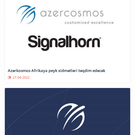
Azərkosmos Afrikaya peyk xidmətləri təqdim edəcək
27-04-2022