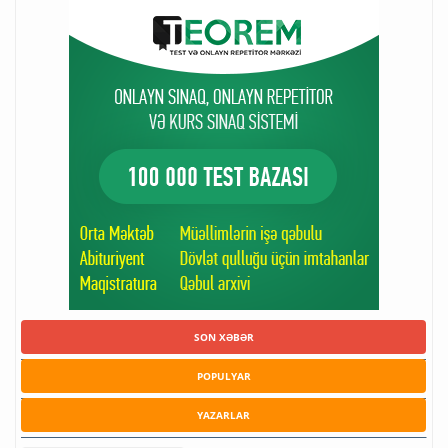
SON XƏBƏR
POPULYAR
YAZARLAR