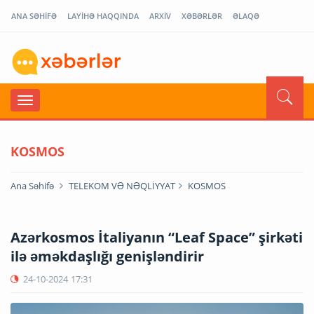
ANA SƏHİFƏ
LAYİHƏ HAQQINDA
ARXİV
XƏBƏRLƏR
ƏLAQƏ
KOSMOS
Ana Səhifə
TELEKOM VƏ NƏQLİYYAT
KOSMOS
Azərkosmos İtaliyanın “Leaf Space” şirkəti
ilə əməkdaşlığı genişləndirir
24-10-2024
17:31