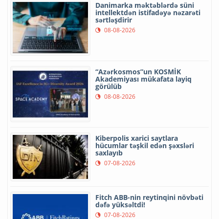
Danimarka məktəblərdə süni
intellektdən istifadəyə nəzarəti
sərtləşdirir
08-08-2026
“Azərkosmos”un KOSMİK
Akademiyası mükafata layiq
görülüb
08-08-2026
Kiberpolis xarici saytlara
hücumlar təşkil edən şəxsləri
saxlayıb
07-08-2026
Fitch ABB-nin reytinqini növbəti
dəfə yüksəltdi!
07-08-2026