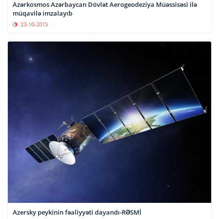
Azərkosmos Azərbaycan Dövlət Aerogeodeziya Müəssisəsi ilə
müqavilə imzalayıb
23-10-2015
Azersky peykinin fəaliyyəti dayandı-RƏSMİ