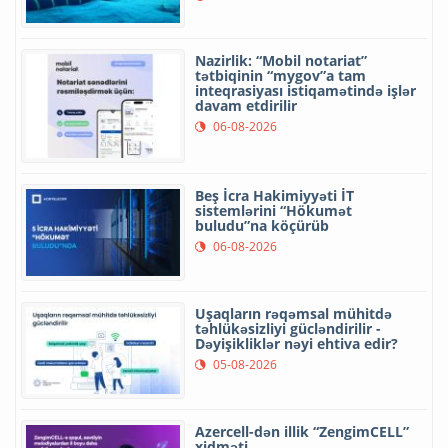
Nazirlik: “Mobil notariat”
tətbiqinin “mygov”a tam
inteqrasiyası istiqamətində işlər
davam etdirilir
06-08-2026
Beş İcra Hakimiyyəti İT
sistemlərini “Hökumət
buludu”na köçürüb
06-08-2026
Uşaqların rəqəmsal mühitdə
təhlükəsizliyi gücləndirilir -
Dəyişikliklər nəyi ehtiva edir?
05-08-2026
Azercell-dən illik “ZengimCELL”
xidməti