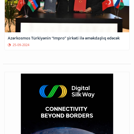
Azərkosmos Türkiyənin “Impro” şirkəti ilə əməkdaşlıq edəcək
25-09-2024