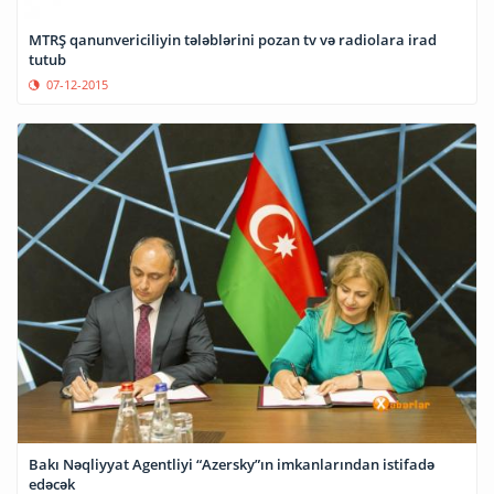
MTRŞ qanunvericiliyin tələblərini pozan tv və radiolara irad
tutub
07-12-2015
Bakı Nəqliyyat Agentliyi “Azersky”ın imkanlarından istifadə
edəcək