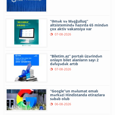
“Əmək və Məşğulluq”
altsistemində hazırda 65 mindən
çox aktiv vakansiya var
07-08-2026
“Biletim.az” portalı üzərindən
onlayn bilet alanların sayı 2
dəfəyədək artıb
07-08-2026
“Google”un məlumat emalı
mərkəzi Hindistanda etirazlara
səbəb olub
06-08-2026