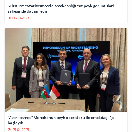
“AirBus”: “Azərkosmos”la əməkdaşlığımız peyk görüntüləri
sahəsində davam edir
06-10-2023
“Azərkosmos” Monakonun peyk operatoru ilə əməkdaşlığa
başlayıb
25-04-2025