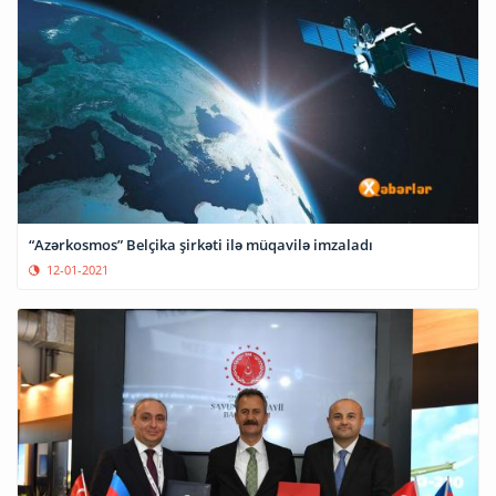
“Azərkosmos” Belçika şirkəti ilə müqavilə imzaladı
12-01-2021