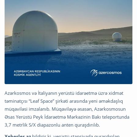
Azərkosmos və İtaliyanın yerüstü idarəetmə üzrə xidmət
təminatçısı “Leaf Space” şirkəti arasında yeni əməkdaşlıq
müqaviləsi imzalanıb. Müqaviləyə əsasən, Azərkosmosun
Əsas Yerüstü Peyk İdarəetmə Mərkəzinin Bakı teleportunda
3,7 metrlik S/X diapazonlu anten quraşdırılıb.
Xeberler.az
bildirir ki, yerüstü stansiyada quraşdırılan