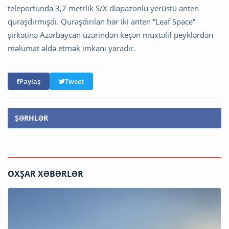
teleportunda 3,7 metrlik S/X diapazonlu yerüstü anten
quraşdırmışdı. Quraşdırılan hər iki anten “Leaf Space”
şirkətinə Azərbaycan üzərindən keçən müxtəlif peyklərdən
məlumat əldə etmək imkanı yaradır.
Paylaş
Tweet
ŞƏRHLƏR
OXŞAR XƏBƏRLƏR