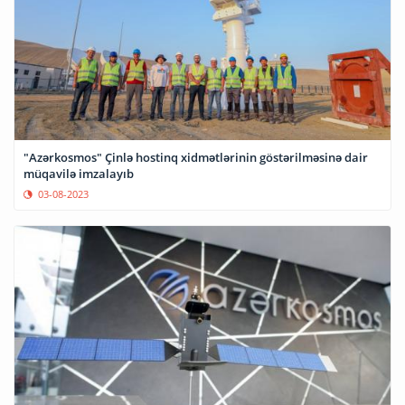
"Azərkosmos" Çinlə hostinq xidmətlərinin göstərilməsinə dair
müqavilə imzalayıb
03-08-2023