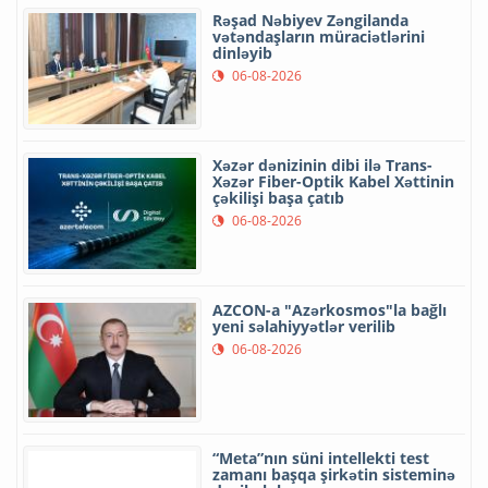
Rəşad Nəbiyev Zəngilanda
vətəndaşların müraciətlərini
dinləyib
06-08-2026
Xəzər dənizinin dibi ilə Trans-
Xəzər Fiber-Optik Kabel Xəttinin
çəkilişi başa çatıb
06-08-2026
AZCON-a "Azərkosmos"la bağlı
yeni səlahiyyətlər verilib
06-08-2026
“Meta”nın süni intellekti test
zamanı başqa şirkətin sisteminə