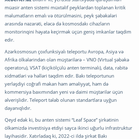
müasir anten sistemi müxtəlif peyklərdən toplanan kritik
məlumatların emalı və ötürülməsini, peyk şəbəkələri
arasında nəzarəti, eləcə də kosmosdakı cihazların
monitorinqini həyata keçirmək üçün geniş imkanlar təqdim
edir.
Azərkosmosun çoxfunksiyalı teleportu Avropa, Asiya və
Afrika ölkələrindən olan müştərilərə – VNO (Virtual şəbəkə
operatoru), VSAT (kiçikölçülü anten terminalı), data, rabitə
xidmətləri və həlləri təqdim edir. Bakı teleportunun
yerləşdiyi coğrafi məkan həm əməliyyat, həm də
kommersiya baxımından yeni və daimi müştərilər üçün
əlverişlidir. Teleport tələb olunan standartlara uyğun
dayanıqlıdır.
Qeyd edək ki, bu anten sistemi “Leaf Space” şirkətinin
ölkəmizdə investisiya etdiyi sayca ikinci uğurlu infrastruktur
layihəsidir. Xatırladaq ki, 2022-ci ildə şirkət Bakı