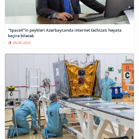
“SpaceX”in peykləri Azərbaycanda internet təchizatı həyata
keçirə biləcək
09-05-2023