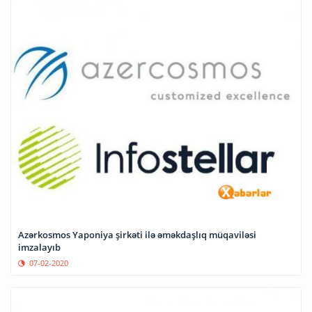
Azərkosmos Yaponiya şirkəti ilə əməkdaşlıq müqaviləsi
imzalayıb
07-02-2020