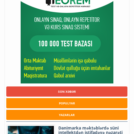
SON XƏBƏR
POPULYAR
YAZARLAR
Danimarka məktəblərdə süni
intellektdən istifadəyə nəzarəti