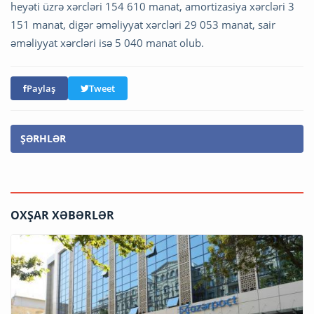
heyəti üzrə xərcləri 154 610 manat, amortizasiya xərcləri 3
151 manat, digər əməliyyat xərcləri 29 053 manat, sair
əməliyyat xərcləri isə 5 040 manat olub.
Paylaş
Tweet
ŞƏRHLƏR
OXŞAR XƏBƏRLƏR