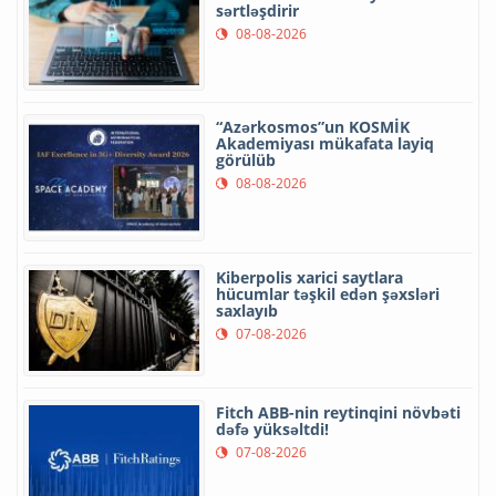
sərtləşdirir
08-08-2026
“Azərkosmos”un KOSMİK
Akademiyası mükafata layiq
görülüb
08-08-2026
Kiberpolis xarici saytlara
hücumlar təşkil edən şəxsləri
saxlayıb
07-08-2026
Fitch ABB-nin reytinqini növbəti
dəfə yüksəltdi!
07-08-2026