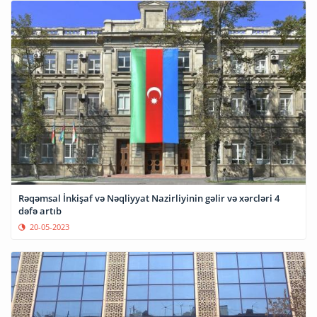
Rəqəmsal İnkişaf və Nəqliyyat Nazirliyinin gəlir və xərcləri 4
dəfə artıb
20-05-2023