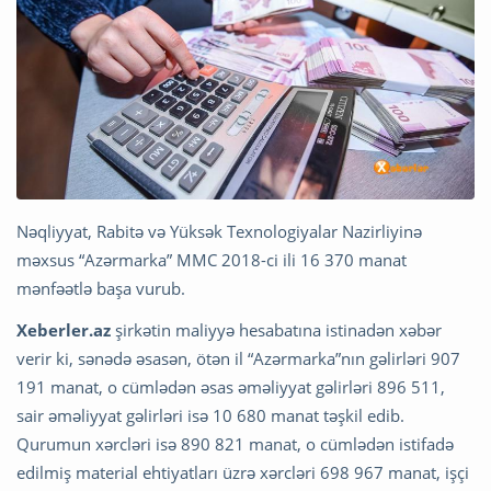
Nəqliyyat, Rabitə və Yüksək Texnologiyalar Nazirliyinə
məxsus “Azərmarka” MMC 2018-ci ili 16 370 manat
mənfəətlə başa vurub.
Xeberler.az
şirkətin maliyyə hesabatına istinadən xəbər
verir ki, sənədə əsasən, ötən il “Azərmarka”nın gəlirləri 907
191 manat, o cümlədən əsas əməliyyat gəlirləri 896 511,
sair əməliyyat gəlirləri isə 10 680 manat təşkil edib.
Qurumun xərcləri isə 890 821 manat, o cümlədən istifadə
edilmiş material ehtiyatları üzrə xərcləri 698 967 manat, işçi