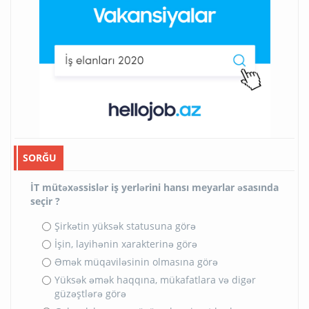
SORĞU
İT mütəxəssislər iş yerlərini hansı meyarlar əsasında
seçir ?
Şirkətin yüksək statusuna görə
İşin, layihənin xarakterinə görə
Əmək müqaviləsinin olmasına görə
Yüksək əmək haqqına, mükafatlara və digər
güzəştlərə görə