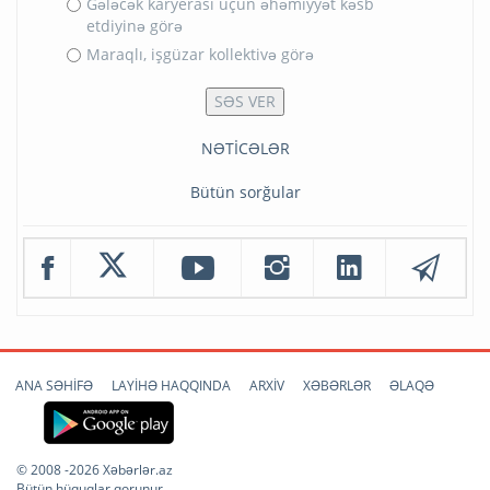
Gələcək karyerası üçün əhəmiyyət kəsb
etdiyinə görə
Maraqlı, işgüzar kollektivə görə
NƏTİCƏLƏR
Bütün sorğular
ANA SƏHİFƏ
LAYİHƏ HAQQINDA
ARXİV
XƏBƏRLƏR
ƏLAQƏ
© 2008 -2026 Xəbərlər.az
Bütün hüquqlar qorunur.