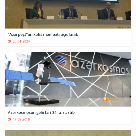
“Azərpoçt”un xalis mənfəəti açıqlanıb
25-01-2024
Azərkosmosun gəlirləri 34 faiz artıb
17-09-2018