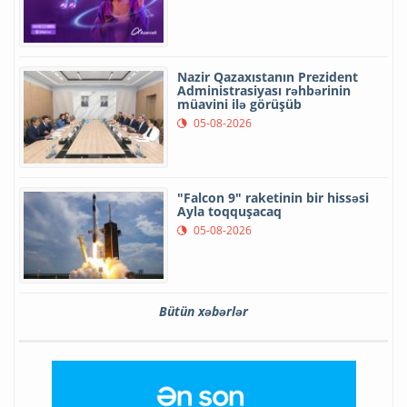
Nazir Qazaxıstanın Prezident
Administrasiyası rəhbərinin
müavini ilə görüşüb
05-08-2026
"Falcon 9" raketinin bir hissəsi
Ayla toqquşacaq
05-08-2026
Bütün xəbərlər