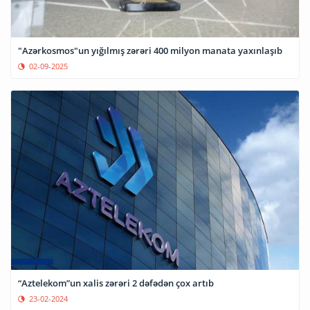
"Azərkosmos"un yığılmış zərəri 400 milyon manata yaxınlaşıb
02-09-2025
“Aztelekom”un xalis zərəri 2 dəfədən çox artıb
23-02-2024