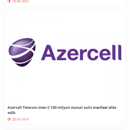
18-04-2023
Azercell Telecom ötən il 100 milyon manat xalis mənfəət əldə
edib
28-03-2019