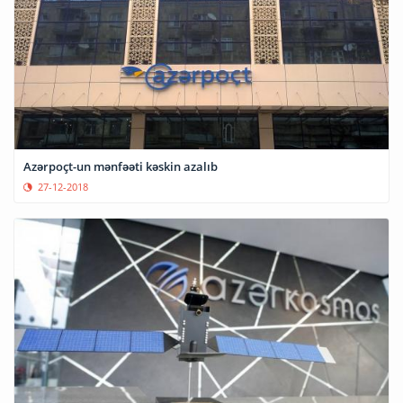
Azərpoçt-un mənfəəti kəskin azalıb
27-12-2018