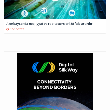
Azərbaycanda nəqliyyat və rabitə xərcləri 58 faiz artırılır
16-10-2023