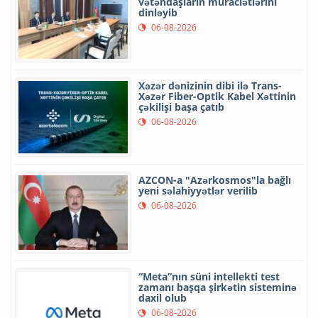
vətəndaşların müraciətlərini
dinləyib
06-08-2026
Xəzər dənizinin dibi ilə Trans-
Xəzər Fiber-Optik Kabel Xəttinin
çəkilişi başa çatıb
06-08-2026
AZCON-a "Azərkosmos"la bağlı
yeni səlahiyyətlər verilib
06-08-2026
“Meta”nın süni intellekti test
zamanı başqa şirkətin sisteminə
daxil olub
06-08-2026