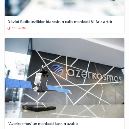
Dövlət Radiotezliklər İdarəsinin xalis mənfəəti 81 faiz artıb
11-07-2023
"Azərkosmos"un mənfəəti kəskin azalıb