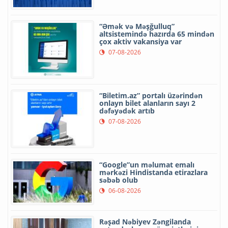
“Əmək və Məşğulluq”
altsistemində hazırda 65 mindən
çox aktiv vakansiya var
07-08-2026
“Biletim.az” portalı üzərindən
onlayn bilet alanların sayı 2
dəfəyədək artıb
07-08-2026
“Google”un məlumat emalı
mərkəzi Hindistanda etirazlara
səbəb olub
06-08-2026
Rəşad Nəbiyev Zəngilanda