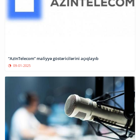
“AzInTelecom” maliyyə göstəricilərini açıqlayıb
09-01-2025