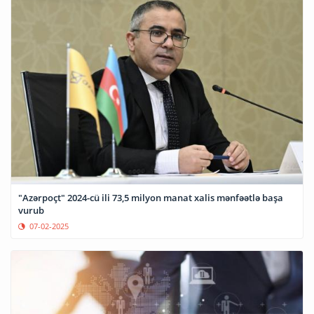
"Azərpoçt" 2024-cü ili 73,5 milyon manat xalis mənfəətlə başa
vurub
07-02-2025