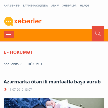
ANA SƏHİFƏ
LAYİHƏ HAQQINDA
ARXİV
XƏBƏRLƏR
ƏLAQƏ
E - HÖKUMƏT
Ana Səhifə
E - HÖKUMƏT
Azərmarka ötən ili mənfəətlə başa vurub
11-07-2019
13:07