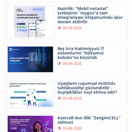
Nazirlik: “Mobil notariat”
tətbiqinin “mygov”a tam
inteqrasiyası istiqamətində işlər
davam etdirilir
06-08-2026
Beş İcra Hakimiyyəti İT
sistemlərini “Hökumət
buludu”na köçürüb
06-08-2026
Uşaqların rəqəmsal mühitdə
təhlükəsizliyi gücləndirilir -
Dəyişikliklər nəyi ehtiva edir?
05-08-2026
Azercell-dən illik “ZengimCELL”
xidməti
05-08-2026