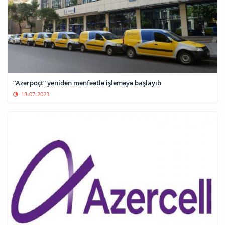
“Azərpoçt” yenidən mənfəətlə işləməyə başlayıb
18-07-2023