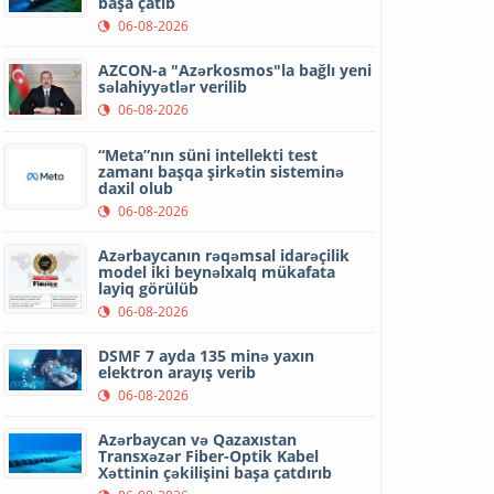
başa çatıb
06-08-2026
AZCON-a "Azərkosmos"la bağlı yeni
səlahiyyətlər verilib
06-08-2026
“Meta”nın süni intellekti test
zamanı başqa şirkətin sisteminə
daxil olub
06-08-2026
Azərbaycanın rəqəmsal idarəçilik
model iki beynəlxalq mükafata
layiq görülüb
06-08-2026
DSMF 7 ayda 135 minə yaxın
elektron arayış verib
06-08-2026
Azərbaycan və Qazaxıstan
Transxəzər Fiber-Optik Kabel
Xəttinin çəkilişini başa çatdırıb