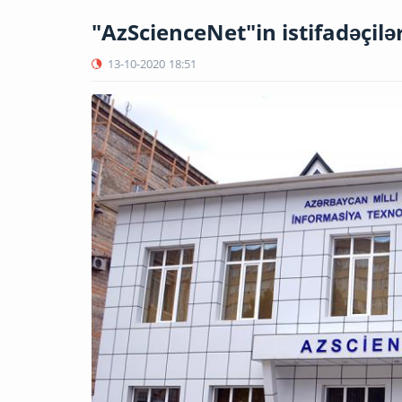
"AzScienceNet"in istifadəçilə
13-10-2020
18:51