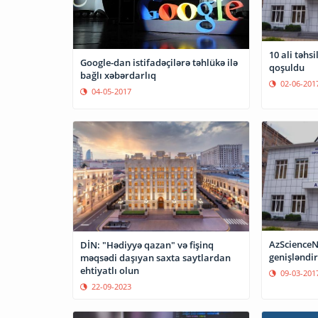
10 ali təhs
Google-dan istifadəçilərə təhlükə ilə
qoşuldu
bağlı xəbərdarlıq
02-06-201
04-05-2017
AzScienceN
DİN: "Hədiyyə qazan" və fişinq
genişləndir
məqsədi daşıyan saxta saytlardan
ehtiyatlı olun
09-03-201
22-09-2023