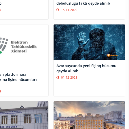
b
dələduzluğu faktı qeydə alınıb
6
18-11-2020
Azərbaycanda yeni fişinq hücumu
qeydə alınıb
lan platforması
01-12-2021
ərinə fişinq hücumları
4