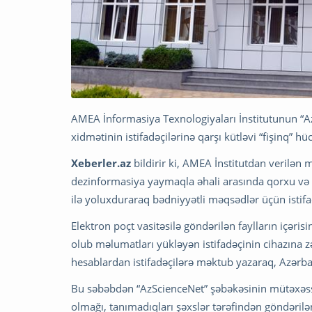
AMEA İnformasiya Texnologiyaları İnstitutunun “A
xidmətinin istifadəçilərinə qarşı kütləvi “fişinq” h
Xeberler.az
bildirir ki, AMEA İnstitutdan verilən
dezinformasiya yaymaqla əhali arasında qorxu və tə
ilə yoluxduraraq bədniyyətli məqsədlər üçün istif
Elektron poçt vasitəsilə göndərilən faylların içərisi
olub məlumatları yükləyən istifadəçinin cihazına z
hesablardan istifadəçilərə məktub yazaraq, Azərba
Bu səbəbdən “AzScienceNet” şəbəkəsinin mütəxəssisl
olmağı, tanımadıqları şəxslər tərəfindən göndəril