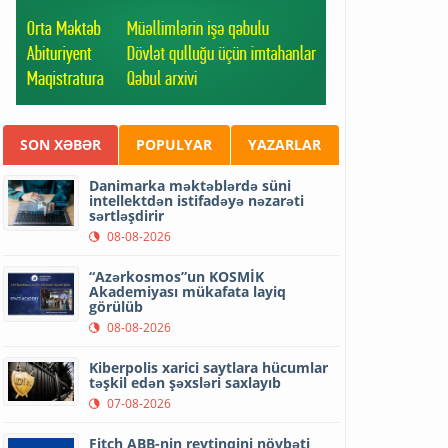
SON XƏBƏR
POPULYAR
YAZARLAR
Danimarka məktəblərdə süni
intellektdən istifadəyə nəzarəti
sərtləşdirir
08-08-2026
“Azərkosmos”un KOSMİK
Akademiyası mükafata layiq
görülüb
08-08-2026
Kiberpolis xarici saytlara hücumlar
təşkil edən şəxsləri saxlayıb
07-08-2026
Fitch ABB-nin reytinqini növbəti