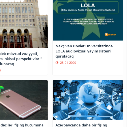
Naxçıvan Dövlət Universitetində
LOLA audiovizual yayım sistemi
Net: mövcud vəziyyəti,
qurulacaq
ə inkişaf perspektivləri”
25-01-2020
olunacaq
5
adəçiləri fişinq hücumuna
Azərbaycanda daha bir fişinq