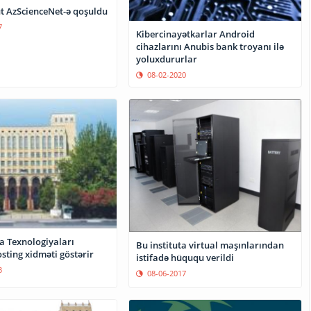
ut AzScienceNet-ə qoşuldu
7
Kibercinayətkarlar Android
cihazlarını Anubis bank troyanı ilə
yoluxdururlar
08-02-2020
a Texnologiyaları
Bu instituta virtual maşınlarından
osting xidməti göstərir
istifadə hüququ verildi
3
08-06-2017