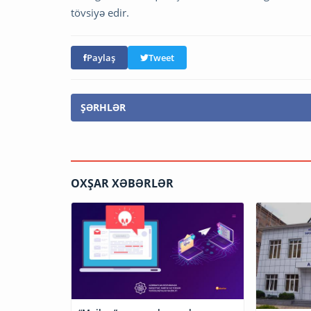
tövsiyə edir.
Paylaş
Tweet
ŞƏRHLƏR
OXŞAR XƏBƏRLƏR