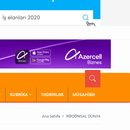
RUBRİKA
TƏDBİRLƏR
MÜSAHİBƏ
Ana Səhifə
RƏQƏMSAL DÜNYA