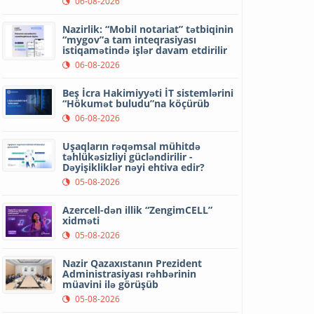
06-08-2026
Nazirlik: “Mobil notariat” tətbiqinin
“mygov”a tam inteqrasiyası
istiqamətində işlər davam etdirilir
06-08-2026
Beş İcra Hakimiyyəti İT sistemlərini
“Hökumət buludu”na köçürüb
06-08-2026
Uşaqların rəqəmsal mühitdə
təhlükəsizliyi gücləndirilir -
Dəyişikliklər nəyi ehtiva edir?
05-08-2026
Azercell-dən illik “ZengimCELL”
xidməti
05-08-2026
Nazir Qazaxıstanın Prezident
Administrasiyası rəhbərinin
müavini ilə görüşüb
05-08-2026