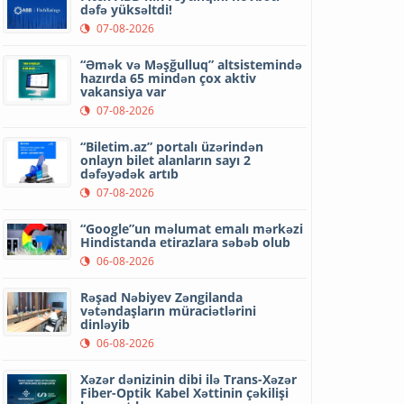
dəfə yüksəltdi!
07-08-2026
“Əmək və Məşğulluq” altsistemində
hazırda 65 mindən çox aktiv
vakansiya var
07-08-2026
“Biletim.az” portalı üzərindən
onlayn bilet alanların sayı 2
dəfəyədək artıb
07-08-2026
“Google”un məlumat emalı mərkəzi
Hindistanda etirazlara səbəb olub
06-08-2026
Rəşad Nəbiyev Zəngilanda
vətəndaşların müraciətlərini
dinləyib
06-08-2026
Xəzər dənizinin dibi ilə Trans-Xəzər
Fiber-Optik Kabel Xəttinin çəkilişi