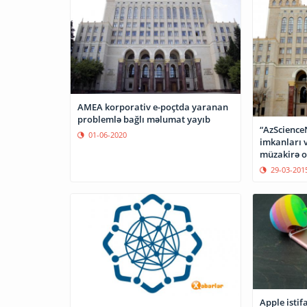
AMEA korporativ e-poçtda yaranan
problemlə bağlı məlumat yayıb
“AzScience
01-06-2020
imkanları v
müzakirə 
29-03-201
Apple istif