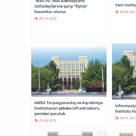
“Mail.ru”-nun azərbaycanlı
Yeni instit
istifadəçilərinə qarşı “fişinq”
hücumlar olunur
08-06-201
09-10-2020
AMEA Torpaqşünaslıq və Aqrokimya
İnformasiy
İnstitutunun şəbəkə infrastrukturu
İnstitutu h
yenidən qurulub
04-01-201
25-06-2015