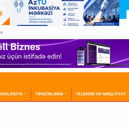
QƏ
XNOLOGİYA
TƏNZİMLƏMƏ
TELEKOM VƏ NƏQLİYYAT