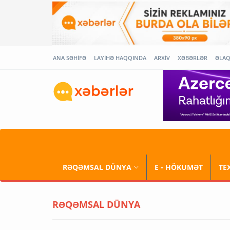
ANA SƏHİFƏ
LAYİHƏ HAQQINDA
ARXİV
XƏBƏRLƏR
ƏLA
RƏQƏMSAL DÜNYA
E - HÖKUMƏT
TE
RƏQƏMSAL DÜNYA