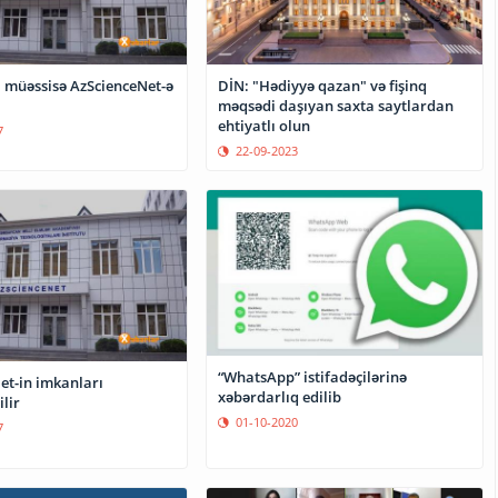
il müəssisə AzScienceNet-ə
DİN: "Hədiyyə qazan" və fişinq
məqsədi daşıyan saxta saytlardan
ehtiyatlı olun
7
22-09-2023
“WhatsApp” istifadəçilərinə
et-in imkanları
xəbərdarlıq edilib
ilir
01-10-2020
7