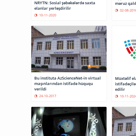
NRYTN: Sosial şəbəkələrdə saxta
məruz qalı
elanlar yerləşdirilir
02-08-201
10-11-2020
Bu instituta AzScienceNet-in virtual
Müxtəlif e
maşınlarından istifadə hüququ
istifadəçil
verildi
edilir
24-10-2017
10-11-202