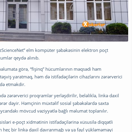
zScienceNet” elm kompüter şəbəkəsinin elektron poçt
ücumlar qeydə alınıb.
 məlumata görə, “fişinq” hücumlarının məqsədi həm
şviş yaratmaq, həm də istifadəçilərin cihazlarını zərərverici
adə etməkdir.
ndə zərərverici proqramlar yerləşdirilir, beləliklə, linkə daxil
ərər dəyir. Həmçinin müxtəlif sosial şəbəkələrdə saxta
ycandakı mövcud vəziyyətlə bağlı məlumat toplanılır.
əri e-poçt xidmətinin istifadəçilərinə xüsusilə diqqətli
ən heç bir linkə daxil davranmağı və ya fayl yükləməməyi