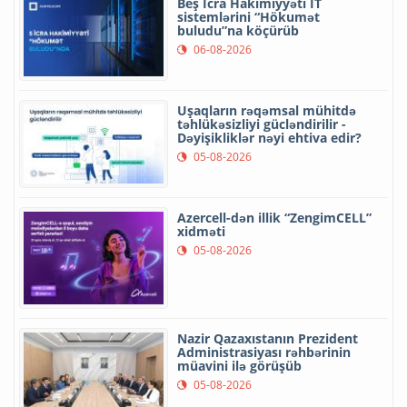
Beş İcra Hakimiyyəti İT
sistemlərini “Hökumət
buludu”na köçürüb
06-08-2026
Uşaqların rəqəmsal mühitdə
təhlükəsizliyi gücləndirilir -
Dəyişikliklər nəyi ehtiva edir?
05-08-2026
Azercell-dən illik “ZengimCELL”
xidməti
05-08-2026
Nazir Qazaxıstanın Prezident
Administrasiyası rəhbərinin
müavini ilə görüşüb
05-08-2026