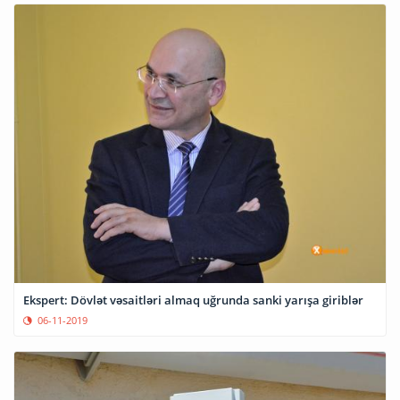
Ekspert: Dövlət vəsaitləri almaq uğrunda sanki yarışa giriblər
06-11-2019