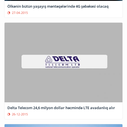
Ölkənin bütün yaşayış məntəqələrində 4G şəbəkəsi olacaq
27-04-2015
Delta Telecom 24,6 milyon dollar həcmində LTE avadanlıq alır
26-12-2015