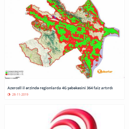
Azercell il ərzində regionlarda 4G şəbəkəsini 364 faiz artırdı
28-11-2019