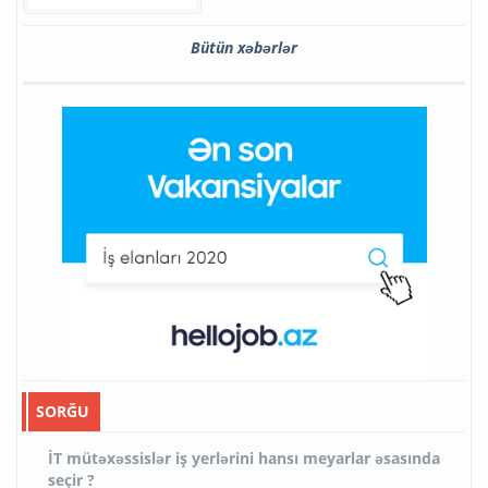
Bütün xəbərlər
SORĞU
İT mütəxəssislər iş yerlərini hansı meyarlar əsasında
seçir ?