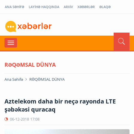
ANA SƏHİFƏ
LAYİHƏ HAQQINDA
ARXİV
XƏBƏRLƏR
ƏLAQƏ
RƏQƏMSAL DÜNYA
Ana Səhifə
RƏQƏMSAL DÜNYA
Aztelekom daha bir neçə rayonda LTE
şəbəkəsi quracaq
06-12-2018
17:08