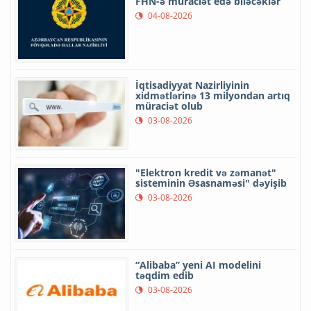
FHN-ə müraciət edə biləcəklər
04-08-2026
İqtisadiyyat Nazirliyinin
xidmətlərinə 13 milyondan artıq
müraciət olub
03-08-2026
"Elektron kredit və zəmanət"
sisteminin Əsasnaməsi" dəyişib
03-08-2026
“Alibaba” yeni AI modelini
təqdim edib
03-08-2026