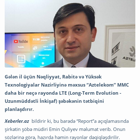
Gələn il üçün Nəqliyyat, Rabitə və Yüksək
Texnologiyalar Nazirliyinə məxsus “Aztelekom” MMC
daha bir neçə rayonda LTE (Long-Term Evolution -
Uzunmüddətli İnkişaf) şəbəkənin tətbiqini
planlaşdırır.
Xeberler.az
bildirir ki, bu barədə “Report”a açıqlamasında
şirkətin şöbə müdiri Emin Quliyev məlumat verib. Onun
sözlərinə görə, hazırda həmin rayonlar dəqiqləşdirilir.