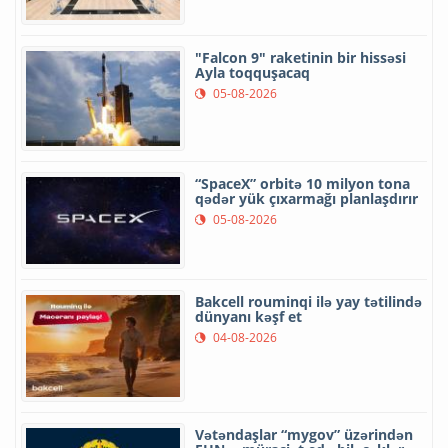
"Falcon 9" raketinin bir hissəsi
Ayla toqquşacaq
05-08-2026
“SpaceX” orbitə 10 milyon tona
qədər yük çıxarmağı planlaşdırır
05-08-2026
Bakcell rouminqi ilə yay tətilində
dünyanı kəşf et
04-08-2026
Vətəndaşlar “mygov” üzərindən