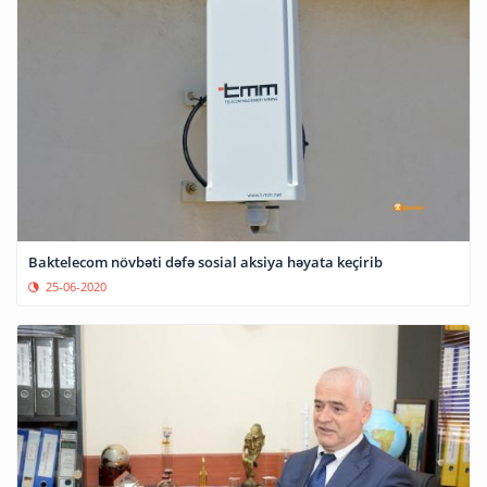
Baktelecom növbəti dəfə sosial aksiya həyata keçirib
25-06-2020