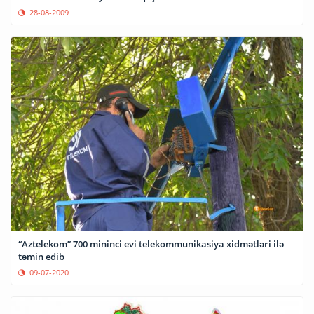
28-08-2009
“Aztelekom” 700 mininci evi telekommunikasiya xidmətləri ilə
təmin edib
09-07-2020