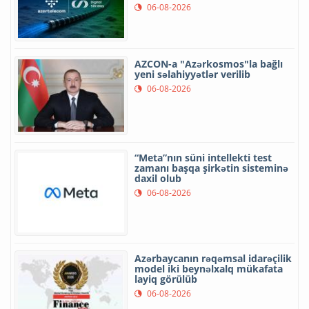
06-08-2026
AZCON-a "Azərkosmos"la bağlı
yeni səlahiyyətlər verilib
06-08-2026
“Meta”nın süni intellekti test
zamanı başqa şirkətin sisteminə
daxil olub
06-08-2026
Azərbaycanın rəqəmsal idarəçilik
model iki beynəlxalq mükafata
layiq görülüb
06-08-2026