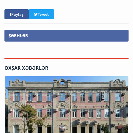
Paylaş
Tweet
ŞƏRHLƏR
OXŞAR XƏBƏRLƏR