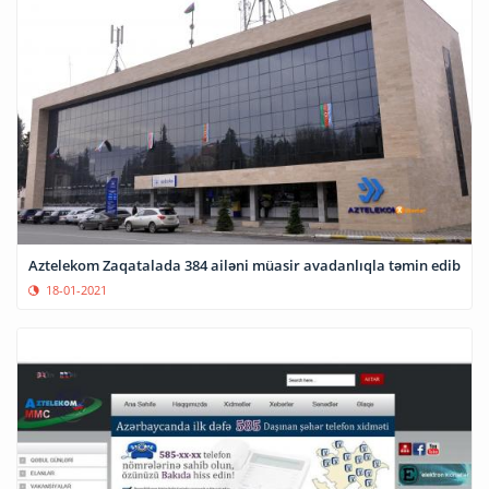
Aztelekom Zaqatalada 384 ailəni müasir avadanlıqla təmin edib
18-01-2021