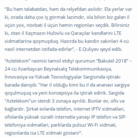
"Bu həm tələbatdan, həm də relyefdən asılıdır. Elə yerlər var
ki, orada daha çox iş görmək lazımdır, ola bilsin biz gələn il
üçün yox, növbəti il üçün həmin regionları seçdik. Bilirsiniz
ki, ötən il Xaçmazın Hülövlü və Qaraçılar kəndlərini LTE
xidmətlərinə qoşmuşduq. Hazırda bu kəndin sakinləri 4-cü
nəsil internetdən istifadə edirlər”, - E.Quliyev qeyd edib.
“Aztelekom” rəsmisi təmsil etdiyi qurumun “Bakutel-2018” –
24-cü Azərbaycan Beynəlxalq Telekommunikasiya,
İnnovasiya və Yüksək Texnologiyalar Sərgisində iştirakı
barədə danışıb: "Hər il olduğu kimi bu il də ənənəvi sərgiyə
qoşulmuşuq və yeni konsepsiya ilə iştirak edirik. Sərgidə
"Aztelekom"un stendi 3 zonaya ayrılıb. Bunlar ev, ofis və
bağlardır. Şirkət evlərdə telefon, internet IPTV xidmətləri,
ofislərdə yüksək sürətli internetlə yanaşı IP telefon və SIP-
telefoniya xidmətləri, parklarda pulsuz Wi-Fi xidməti,
regionlarda isə LTE xidməti göstərir”.