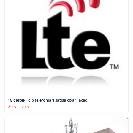
4G dəstəkli cib telefonları satışa çıxarılacaq
09-11-2009