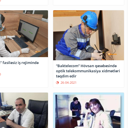
0
 fasiləsiz iş rejimində
“Baktelecom” Hövsan qəsəbəsində
optik telekommunikasiya xidmətləri
0
təqdim edir
26-04-2021