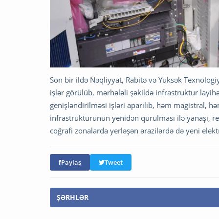
Son bir ildə Nəqliyyat, Rabitə və Yüksək Texnologiy
işlər görülüb, mərhələli şəkildə infrastruktur layih
genişləndirilməsi işləri aparılıb, həm magistral, h
infrastrukturunun yenidən qurulması ilə yanaşı, re
coğrafi zonalarda yerləşən ərazilərdə də yeni elek
Paylaş
Tweet
ŞƏRHLƏR