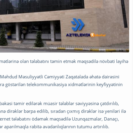
ətlərinə olan tələbatını təmin etmək məqsədilə növbəti layihə
 Məhdud Məsuliyyətli Cəmiyyəti Zaqatalada əhatə dairəsini
ara göstərilən telekommunikasiya xidmətlərinin keyfiyyətinin
bəkəsi təmir edilərək müasir tələblər səviyyəsinə çatdırılıb,
ə dirəklər bərpa edilib, sıradan çıxmış dirəklər isə yeniləri ilə
nternet tələbatını ödəmək məqsədilə Uzunqazmalar, Danaçı,
ər aparılmaqla rabitə avadanlıqlarının tutumu artırılıb.