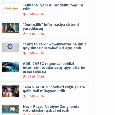
“Alibaba” yeni AI modelini təqdim
edib
03-08-2026
“Dənizçilik” informasiya sistemi
yaradılacaq
03-08-2026
"Card to card" əməliyyatlarına limit
qoyulmasının səbəbləri açıqlanıb
03-08-2026
ADB: CAREC rəqəmsal dəhlizi
internetin topdansatış qiymətlərini
aşağı salacaq
03-08-2026
“ASAN AI Hub” növbəti çağırış üzrə
qalib həll müəyyən edib
03-08-2026
Nazir Rəşad Nəbiyev Zəngilanda
vətəndaşları qəbul edəcək