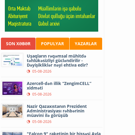
SON XƏBƏR
POPULYAR
YAZARLAR
Uşaqların rəqəmsal mühitdə
təhlükəsizliyi gücləndirilir -
Dəyişikliklər nəyi ehtiva edir?
05-08-2026
Azercell-dən illik “ZengimCELL”
xidməti
05-08-2026
Nazir Qazaxıstanın Prezident
Administrasiyası rəhbərinin
müavini ilə görüşüb
05-08-2026
"Falcon 9" raketinin bir hissəsi Ayla