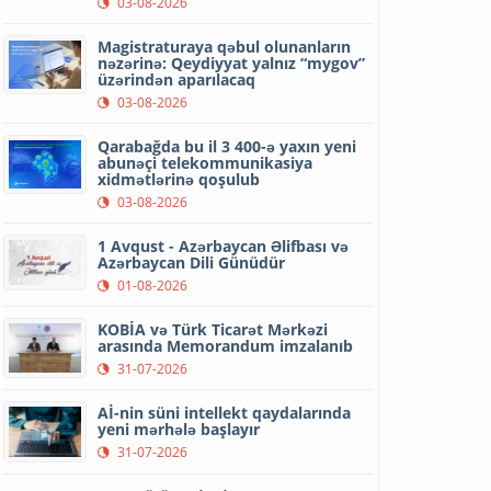
03-08-2026
Magistraturaya qəbul olunanların
nəzərinə: Qeydiyyat yalnız “mygov”
üzərindən aparılacaq
03-08-2026
Qarabağda bu il 3 400-ə yaxın yeni
abunəçi telekommunikasiya
xidmətlərinə qoşulub
03-08-2026
1 Avqust - Azərbaycan Əlifbası və
Azərbaycan Dili Günüdür
01-08-2026
KOBİA və Türk Ticarət Mərkəzi
arasında Memorandum imzalanıb
31-07-2026
Aİ-nin süni intellekt qaydalarında
yeni mərhələ başlayır
31-07-2026