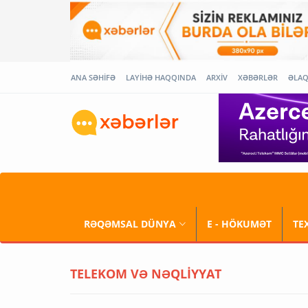
ANA SƏHİFƏ
LAYİHƏ HAQQINDA
ARXİV
XƏBƏRLƏR
ƏLA
RƏQƏMSAL DÜNYA
E - HÖKUMƏT
TE
TELEKOM VƏ NƏQLİYYAT