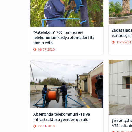
Zaqatalada
“Aztelekom” 700 mininci evi
istifadəçisi
telekommunikasiya xidmətləri ilə
11-12-201
təmin edib
09-07-2020
Abşeronda telekommunikasiya
infrastrukturu yenidən qurulur
Şirvan şəhə
ATS istifad
22-11-2019