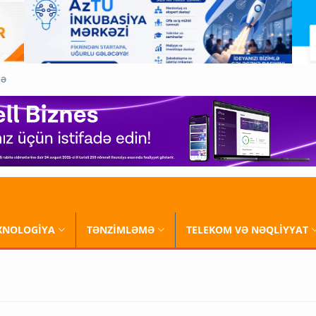
QƏ
XNOLOGİYA
TƏNZİMLƏMƏ
TELEKOM VƏ NƏQLİYYAT