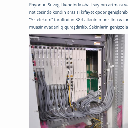
Rayonun Suvagil kəndində əhali sayının artması və 
nəticəsində kəndin ərazisi kifayət qədər genişlənib
“Aztelekom” tərəfindən 384 ailənin mənzilinə və 
müasir avadanlıq quraşdırılıb. Sakinlərin genişzol