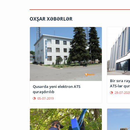
OXŞAR XƏBƏRLƏR
Bir sıra ra
ATS-lər qur
Qusarda yeni elektron ATS
quraşdırılıb
28-07-202
05-07-2019