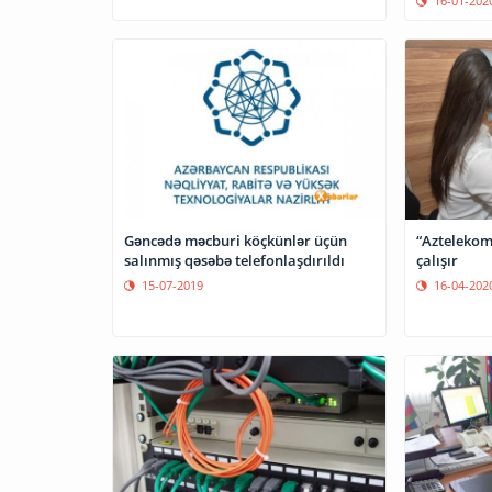
16-01-202
“Aztelekom”
Gəncədə məcburi köçkünlər üçün
çalışır
salınmış qəsəbə telefonlaşdırıldı
16-04-202
15-07-2019