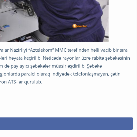
alar Nazirliyi “Aztelekom” MMC tərəfindən həlli vacib bir sıra
ələri həyata keçirilib. Nəticədə rayonlar üzrə rabitə şəbəkəsinin
əm də paylayıcı şəbəkələr müasirləşdirilib. Şəbəkə
gionlarda paralel olaraq indiyədək telefonlaşmayan, çətin
tron ATS-lər qurulub.