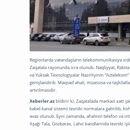
Regionlarda vətəndaşların telekommunikasiya xidm
Zaqatala rayonunda icra olunub. Nəqliyyat, Rabitə
və Yüksək Texnologiyalar Nazirliyinin “Aztelekom”
genişləndirib. Məqsəd əhali, müəssisə və təşkilatl
artırılmasıdır.
Xeberler.az
bildirir ki, Zaqatalada mərkəzi xətt şə
kabel-kanal sistemi texniki normalara gətirilib, köhn
əvəz olunub. Eyni zamanda, əhalinin telefon və i
Aşağı Tala, Gözbarax, Lahıc kəndlərində texniki işl