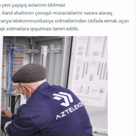
yeni yaşayış evlərinin tikilməsi
. Kənd əhalisinin çoxsaylı müraciətlərini nəzərə alaraq,
əraziyə telekommunikasiya xidmətlərindən istifadə etmək üçün
aqlı xidmətlərə qoşulması təmin edilib.