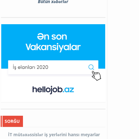
Bütün xəbərlər
SORĞU
İT mütəxəssislər iş yerlərini hansı meyarlar