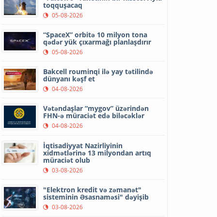
toqquşacaq
05-08-2026
“SpaceX” orbitə 10 milyon tona
qədər yük çıxarmağı planlaşdırır
05-08-2026
Bakcell rouminqi ilə yay tətilində
dünyanı kəşf et
04-08-2026
Vətəndaşlar “mygov” üzərindən
FHN-ə müraciət edə biləcəklər
04-08-2026
İqtisadiyyat Nazirliyinin
xidmətlərinə 13 milyondan artıq
müraciət olub
03-08-2026
"Elektron kredit və zəmanət"
sisteminin Əsasnaməsi" dəyişib
03-08-2026