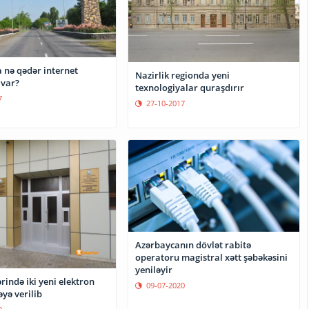
 nə qədər internet
Nazirlik regionda yeni
 var?
texnologiyalar quraşdırır
7
27-10-2017
Azərbaycanın dövlət rabitə
operatoru magistral xətt şəbəkəsini
yeniləyir
rində iki yeni elektron
09-07-2020
əyə verilib