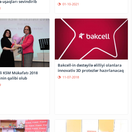
də uşaqları sevindirib
01-10-2021
1
Bakcell-in dəstəyilə əlilliyi olanlara
innovativ 3D protezlər hazırlanacaq
lli KSM Mükafatı 2018
11-07-2018
nin qalibi olub
9