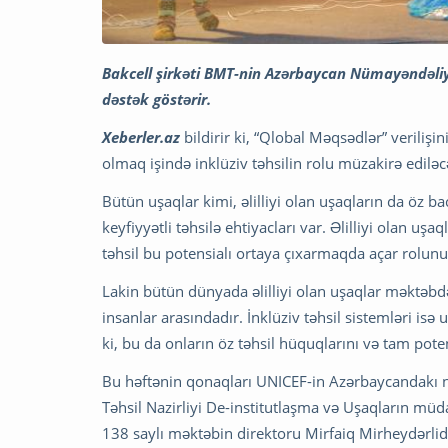
Bakcell şirkəti BMT-nin Azərbaycan Nümayəndəliyi
dəstək göstərir.
Xeberler.az
bildirir ki, “Qlobal Məqsədlər” verilişi
olmaq işində inklüziv təhsilin rolu müzakirə ediləc
Bütün uşaqlar kimi, əlilliyi olan uşaqların da öz b
keyfiyyətli təhsilə ehtiyacları var. Əlilliyi olan uş
təhsil bu potensialı ortaya çıxarmaqda açar rolunu
Lakin bütün dünyada əlilliyi olan uşaqlar məktəb
insanlar arasındadır. İnklüziv təhsil sistemləri 
ki, bu da onların öz təhsil hüquqlarını və tam pote
Bu həftənin qonaqları UNICEF-in Azərbaycandakı n
Təhsil Nazirliyi De-institutlaşma və Uşaqların müda
138 saylı məktəbin direktoru Mirfaiq Mirheydərlid