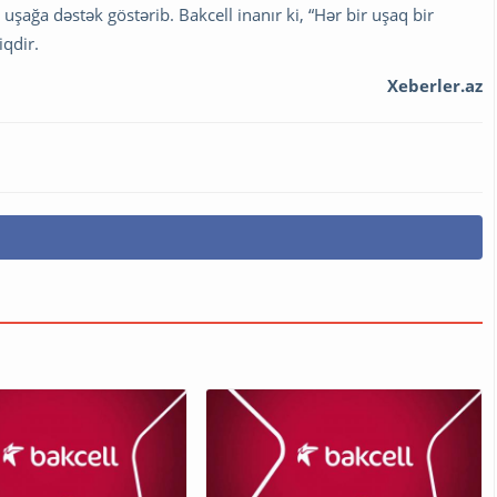
 uşağa dəstək göstərib. Bakcell inanır ki, “Hər bir uşaq bir
qdir.
Xeberler.az