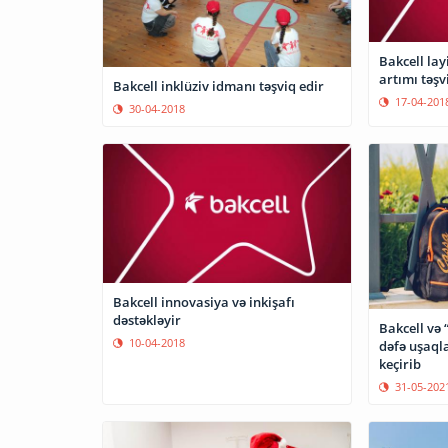
Bakcell lay
artımı təşv
Bakcell inklüziv idmanı təşviq edir
17-04-201
30-04-2018
Bakcell innovasiya və inkişafı
dəstəkləyir
Bakcell və
10-04-2018
dəfə uşaqla
keçirib
31-05-202