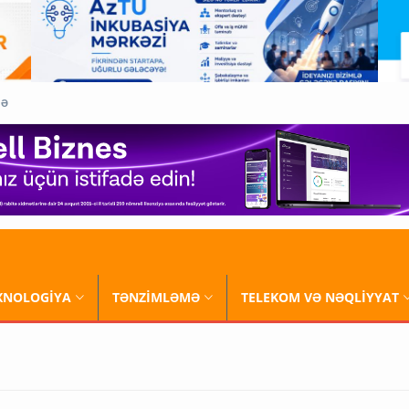
QƏ
XNOLOGİYA
TƏNZİMLƏMƏ
TELEKOM VƏ NƏQLİYYAT