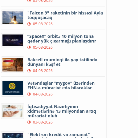
05-08-2026
"Falcon 9" raketinin bir hissəsi Ayla
toqquşacaq
05-08-2026
“SpaceX” orbitə 10 milyon tona
qədər yük çıxarmağı planlaşdırır
05-08-2026
Bakcell rouminqi ilə yay tətilində
dünyanı kəşf et
04-08-2026
Vətəndaşlar “mygov” üzərindən
FHN-ə müraciət edə biləcəklər
04-08-2026
İqtisadiyyat Nazirliyinin
xidmətlərinə 13 milyondan artıq
müraciət olub
03-08-2026
"Elektron kredit və zəmanət"