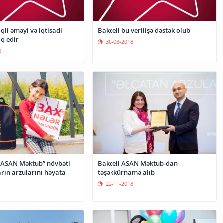
iqli əməyi və iqtisadi
Bakcell bu verilişə dəstək olub
iq edir
30-03-2018
8
 “ASAN Məktub” növbəti
Bakcell ASAN Məktub-dan
rın arzularını həyata
təşəkkürnamə alıb
22-11-2018
1