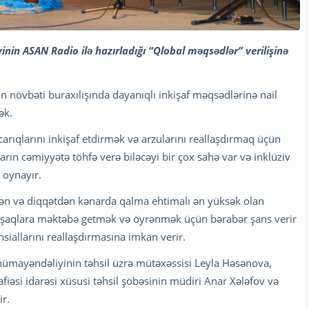
nin ASAN Radio ilə hazırladığı “Qlobal məqsədlər” verilişinə
nin növbəti buraxılışında dayanıqlı inkişaf məqsədlərinə nail
ək.
acarıqlarını inkişaf etdirmək və arzularını reallaşdırmaq üçün
aqların cəmiyyətə töhfə verə biləcəyi bir çox sahə var və inklüziv
 oynayır.
dən və diqqətdən kənarda qalma ehtimalı ən yüksək olan
isə uşaqlara məktəbə getmək və öyrənmək üçün bərabər şans verir
nsiallarını reallaşdırmasına imkan verir.
ümayəndəliyinin təhsil üzrə mütəxəssisi Leyla Həsənova,
fiəsi idarəsi xüsusi təhsil şöbəsinin müdiri Anar Xələfov və
ir.