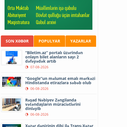
SON XƏBƏR
POPULYAR
YAZARLAR
“Biletim.az” portalı üzərindən
onlayn bilet alanların sayı 2
dəfəyədək artıb
07-08-2026
“Google”un məlumat emalı mərkəzi
Hindistanda etirazlara səbəb olub
06-08-2026
Rəşad Nəbiyev Zəngilanda
vətəndaşların müraciətlərini
dinləyib
06-08-2026
Xəzər dənizinin dibi ilə Trans-Xəzər