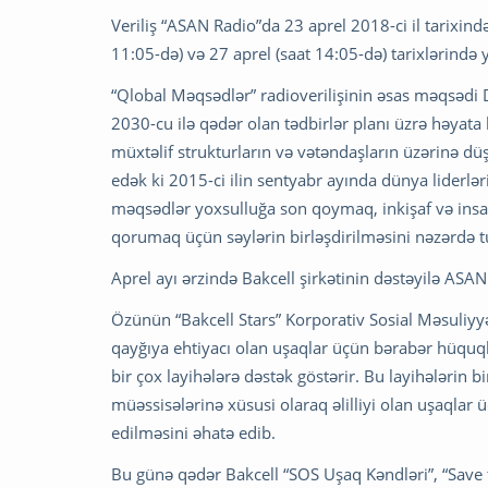
Veriliş “ASAN Radio”da 23 aprel 2018-ci il tarixində
11:05-də) və 27 aprel (saat 14:05-də) tarixlərində
“Qlobal Məqsədlər” radioverilişinin əsas məqsədi Da
2030-cu ilə qədər olan tədbirlər planı üzrə həyata 
müxtəlif strukturların və vətəndaşların üzərinə dü
edək ki 2015-ci ilin sentyabr ayında dünya liderlə
məqsədlər yoxsulluğa son qoymaq, inkişaf və insan
qorumaq üçün səylərin birləşdirilməsini nəzərdə t
Aprel ayı ərzində Bakcell şirkətinin dəstəyilə ASAN
Özünün “Bakcell Stars” Korporativ Sosial Məsuliyyət
qayğıya ehtiyacı olan uşaqlar üçün bərabər hüquql
bir çox layihələrə dəstək göstərir. Bu layihələrin bi
müəssisələrinə xüsusi olaraq əlilliyi olan uşaqlar
edilməsini əhatə edib.
Bu günə qədər Bakcell “SOS Uşaq Kəndləri”, “Save t