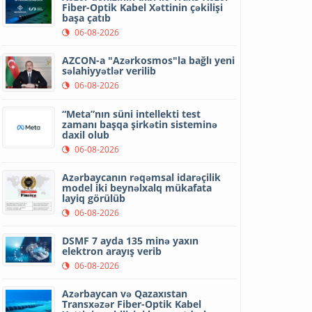
Fiber-Optik Kabel Xəttinin çəkilişi
başa çatıb
06-08-2026
AZCON-a "Azərkosmos"la bağlı yeni
səlahiyyətlər verilib
06-08-2026
“Meta”nın süni intellekti test
zamanı başqa şirkətin sisteminə
daxil olub
06-08-2026
Azərbaycanın rəqəmsal idarəçilik
model iki beynəlxalq mükafata
layiq görülüb
06-08-2026
DSMF 7 ayda 135 minə yaxın
elektron arayış verib
06-08-2026
Azərbaycan və Qazaxıstan
Transxəzər Fiber-Optik Kabel