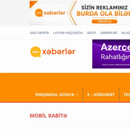
ANA SƏHİFƏ
LAYİHƏ HAQQINDA
ARXİV
XƏBƏRLƏR
ƏLA
RƏQƏMSAL DÜNYA
E - HÖKUMƏT
TE
MOBİL RABİTƏ