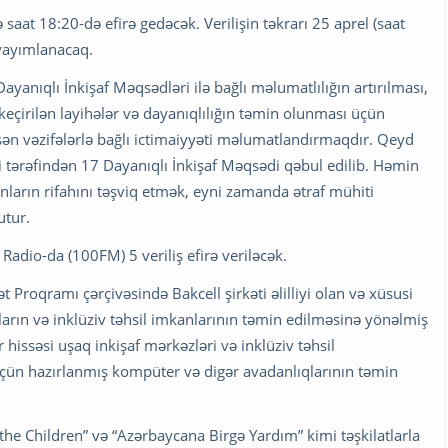
 saat 18:20-də efirə gedəcək. Verilişin təkrarı 25 aprel (saat
 yayımlanacaq.
yanıqlı İnkişaf Məqsədləri ilə bağlı məlumatlılığın artırılması,
keçirilən layihələr və dayanıqlılığın təmin olunması üçün
şən vəzifələrlə bağlı ictimaiyyəti məlumatlandırmaqdır. Qeyd
ri tərəfindən 17 Dayanıqlı İnkişaf Məqsədi qəbul edilib. Həmin
ların rifahını təşviq etmək, eyni zamanda ətraf mühiti
utur.
 Radio-da (100FM) 5 veriliş efirə veriləcək.
 Proqramı çərçivəsində Bakcell şirkəti əlilliyi olan və xüsusi
arın və inklüziv təhsil imkanlarının təmin edilməsinə yönəlmiş
r hissəsi uşaq inkişaf mərkəzləri və inklüziv təhsil
 üçün hazırlanmış kompüter və digər avadanlıqlarının təmin
he Children” və “Azərbaycana Birgə Yardım” kimi təşkilatlarla