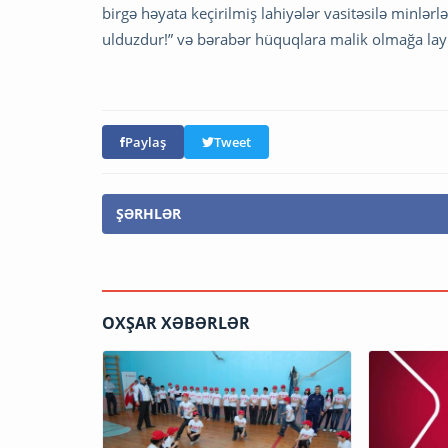
birgə həyata keçirilmiş lahiyələr vasitəsilə minlərlə
ulduzdur!” və bərabər hüquqlara malik olmağa layi
Paylaş
Tweet
ŞƏRHLƏR
OXŞAR XƏBƏRLƏR