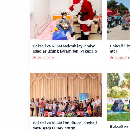
Bakcell və ASAN Məktub leykemiyalı
Bakcell 1 i
uşaqlar üçün bayram şənliyi keçirib
etdi
29-12-2019
04-06-201
Bakcell və ASAN könüllüləri növbəti
Bakcell və
dəfə uşaqları sevindirib