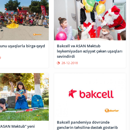
yunu uşaqlarla birgə qeyd
Bakcell və ASAN Məktub
leykemiyadan əziyyət çəkən uşaqları
sevindirdi
9
28-12-2018
Bakcell pandemiya dövründə
 “ASAN Məktub” yeni
gənclərin təhsilinə dəstək göstərib