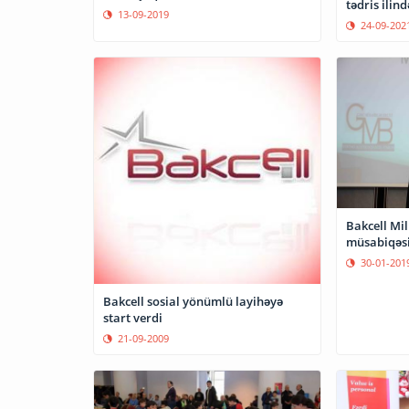
tədris ilin
13-09-2019
24-09-202
Bakcell Mi
müsabiqəsi
30-01-201
Bakcell sosial yönümlü layihəyə
start verdi
21-09-2009