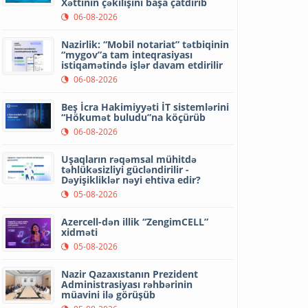
Xəttinin çəkilişini başa çatdırıb
06-08-2026
Nazirlik: “Mobil notariat” tətbiqinin
“mygov”a tam inteqrasiyası
istiqamətində işlər davam etdirilir
06-08-2026
Beş İcra Hakimiyyəti İT sistemlərini
“Hökumət buludu”na köçürüb
06-08-2026
Uşaqların rəqəmsal mühitdə
təhlükəsizliyi gücləndirilir -
Dəyişikliklər nəyi ehtiva edir?
05-08-2026
Azercell-dən illik “ZengimCELL”
xidməti
05-08-2026
Nazir Qazaxıstanın Prezident
Administrasiyası rəhbərinin
müavini ilə görüşüb