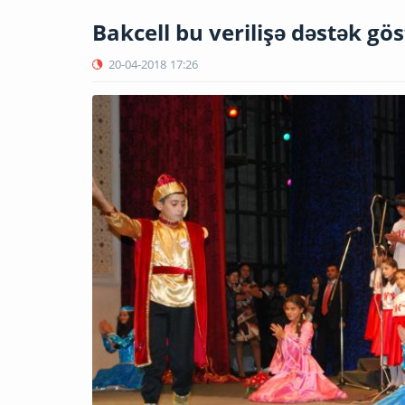
Bakcell bu verilişə dəstək gös
20-04-2018
17:26