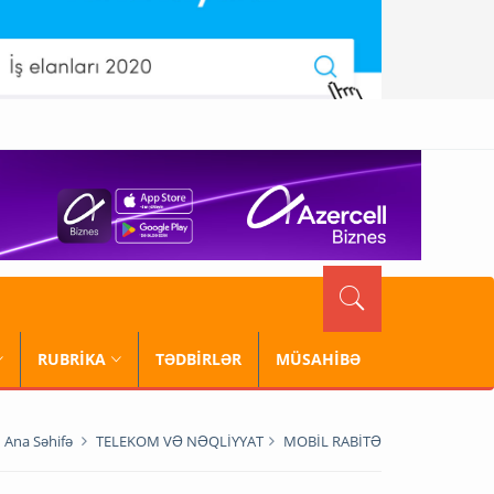
RUBRİKA
TƏDBİRLƏR
MÜSAHİBƏ
Ana Səhifə
TELEKOM VƏ NƏQLİYYAT
MOBİL RABİTƏ