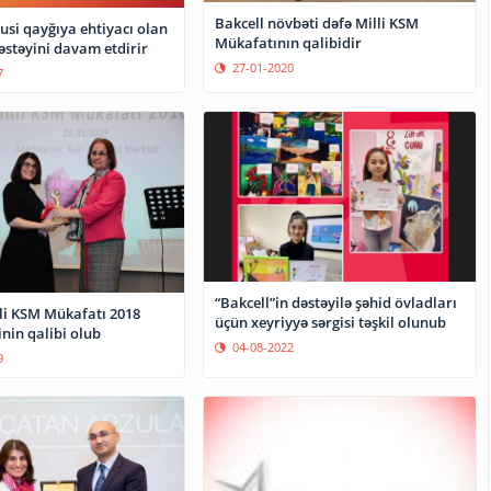
Bakcell növbəti dəfə Milli KSM
usi qayğıya ehtiyacı olan
Mükafatının qalibidir
əstəyini davam etdirir
27-01-2020
7
“Bakcell”in dəstəyilə şəhid övladları
lli KSM Mükafatı 2018
üçün xeyriyyə sərgisi təşkil olunub
nin qalibi olub
04-08-2022
9