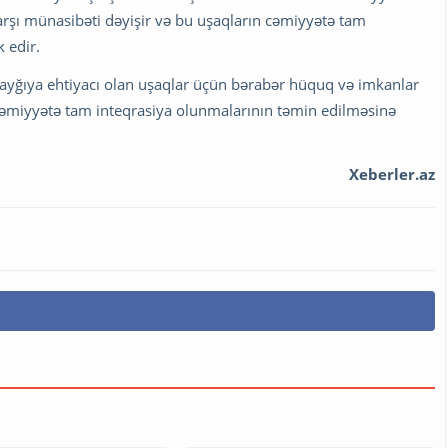
arşı münasibəti dəyişir və bu uşaqların cəmiyyətə tam
 edir.
 qayğıya ehtiyacı olan uşaqlar üçün bərabər hüquq və imkanlar
ə cəmiyyətə tam inteqrasiya olunmalarının təmin edilməsinə
Xeberler.az