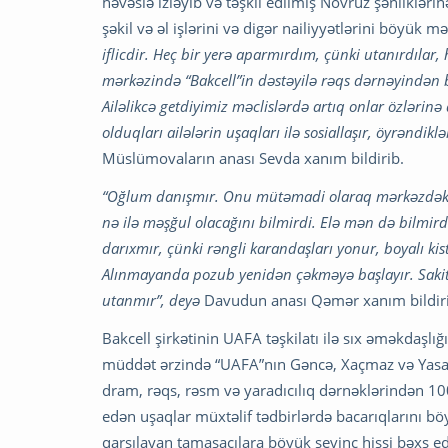
həvəslə izləyib və təşkil edilmiş Novruz şənlikləri
şəkil və əl işlərini və digər nailiyyətlərini böyük
iflicdir. Heç bir yerə aparmırdım, çünki utanırdıla
mərkəzində “Bakcell”in dəstəyilə rəqs dərnəyindən b
Ailəlikcə getdiyimiz məclislərdə artıq onlar özlər
olduqları ailələrin uşaqları ilə sosiallaşır, öyrəndik
Müslümovaların anası Sevda xanım bildirib.
“Oğlum danışmır. Onu mütəmadi olaraq mərkəzdəki 
nə ilə məşğul olacağını bilmirdi. Elə mən də bilmir
darıxmır, çünki rəngli karandaşları yonur, boyalı kis
Alınmayanda pozub yenidən çəkməyə başlayır. Sakitlə
utanmır”, deyə
Davudun anası Qəmər xanım bildir
Bakcell şirkətinin UAFA təşkilatı ilə sıx əməkdaşl
müddət ərzində “UAFA”nın Gəncə, Xaçmaz və Yasama
dram, rəqs, rəsm və yaradıcılıq dərnəklərindən 10
edən uşaqlar müxtəlif tədbirlərdə bacarıqlarını bö
qarşılayan tamaşaçılara böyük sevinc hissi bəxş ed