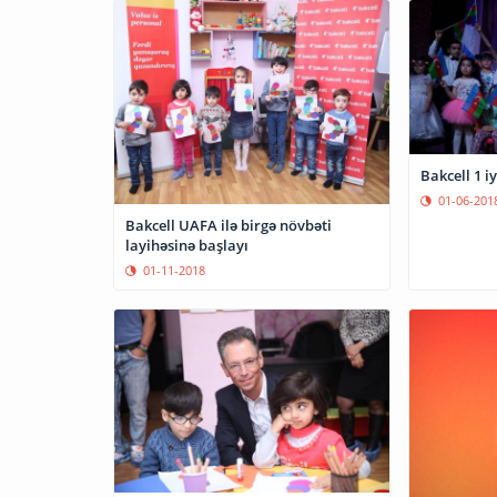
Bakcell 1 i
01-06-201
Bakcell UAFA ilə birgə növbəti
layihəsinə başlayı
01-11-2018