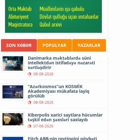
SON XƏBƏR
POPULYAR
YAZARLAR
Danimarka məktəblərdə süni
intellektdən istifadəyə nəzarəti
sərtləşdirir
08-08-2026
“Azərkosmos”un KOSMİK
Akademiyası mükafata layiq
görülüb
08-08-2026
Kiberpolis xarici saytlara hücumlar
təşkil edən şəxsləri saxlayıb
07-08-2026
Fitch ABB-nin reytinqini növbəti