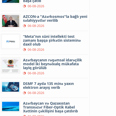
başa çatıb
06-08-2026
AZCON-a "Azərkosmos"la bağlı yeni
səlahiyyətlər verilib
06-08-2026
“Meta”nın süni intellekti test
zamanı başqa şirkətin sisteminə
daxil olub
06-08-2026
Azərbaycanın rəqəmsal idarəçilik
model iki beynəlxalq mükafata
layiq görülüb
06-08-2026
DSMF 7 ayda 135 minə yaxın
elektron arayış verib
06-08-2026
Azərbaycan və Qazaxıstan
Transxəzər Fiber-Optik Kabel
Xəttinin çəkilişini başa çatdırıb