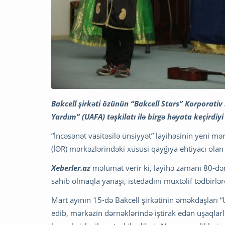
Bakcell şirkəti özünün “Bakcell Stars” Korporati
Yardım” (UAFA) təşkilatı ilə birgə həyata keçirdiyi
“İncəsənət vasitəsilə ünsiyyət” layihəsinin yeni m
(İƏR) mərkəzlərindəki xüsusi qayğıya ehtiyacı ola
Xeberler.az
məlumat verir ki, layihə zamanı 80-də
sahib olmaqla yanaşı, istedadını müxtəlif tədbirl
Mart ayının 15-də Bakcell şirkətinin əməkdaşları 
edib, mərkəzin dərnəklərində iştirak edən uşaqlarla