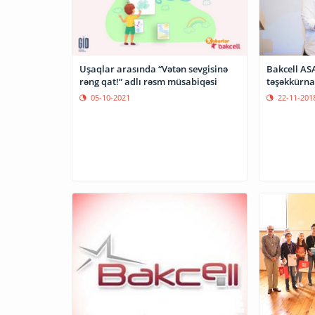
Uşaqlar arasında “Vətən sevgisinə
Bakcell A
rəng qat!” adlı rəsm müsabiqəsi
təşəkkürna
05-10-2021
22-11-201