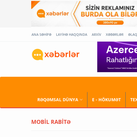
ANA SƏHİFƏ
LAYİHƏ HAQQINDA
ARXİV
XƏBƏRLƏR
ƏLA
RƏQƏMSAL DÜNYA
E - HÖKUMƏT
TE
MOBİL RABİTƏ