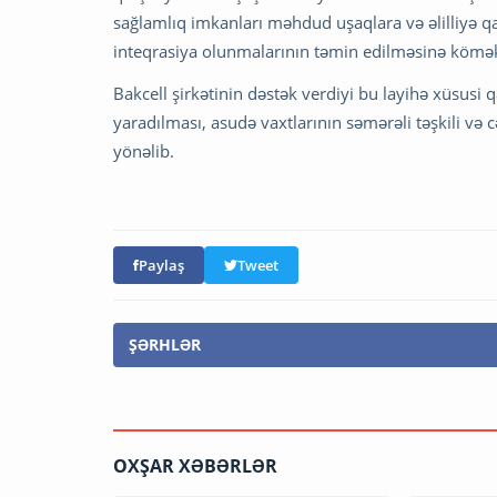
sağlamlıq imkanları məhdud uşaqlara və əlilliyə q
inteqrasiya olunmalarının təmin edilməsinə kömək
Bakcell şirkətinin dəstək verdiyi bu layihə xüsusi
yaradılması, asudə vaxtlarının səmərəli təşkili v
yönəlib.
Paylaş
Tweet
ŞƏRHLƏR
OXŞAR XƏBƏRLƏR