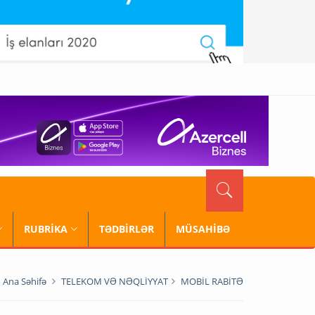
RUBRİKA
TƏDBİRLƏR
MÜSAHİBƏ
Ana Səhifə
TELEKOM VƏ NƏQLİYYAT
MOBİL RABİTƏ