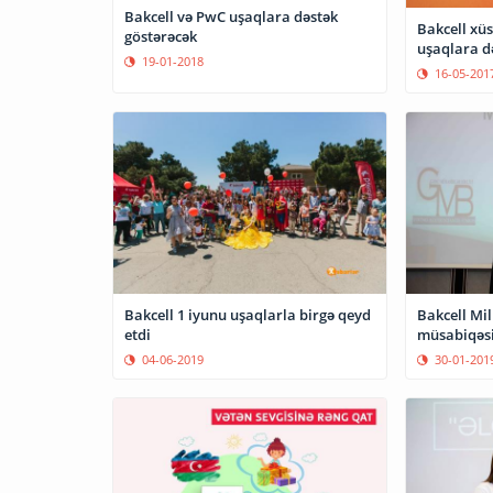
Bakcell və PwC uşaqlara dəstək
Bakcell xüs
göstərəcək
uşaqlara d
19-01-2018
16-05-201
Bakcell 1 iyunu uşaqlarla birgə qeyd
Bakcell Mi
etdi
müsabiqəsi
04-06-2019
30-01-201