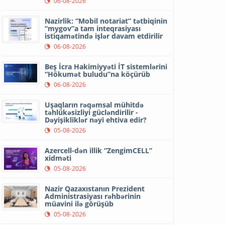
06-08-2026
Nazirlik: “Mobil notariat” tətbiqinin
“mygov”a tam inteqrasiyası
istiqamətində işlər davam etdirilir
06-08-2026
Beş İcra Hakimiyyəti İT sistemlərini
“Hökumət buludu”na köçürüb
06-08-2026
Uşaqların rəqəmsal mühitdə
təhlükəsizliyi gücləndirilir -
Dəyişikliklər nəyi ehtiva edir?
05-08-2026
Azercell-dən illik “ZengimCELL”
xidməti
05-08-2026
Nazir Qazaxıstanın Prezident
Administrasiyası rəhbərinin
müavini ilə görüşüb
05-08-2026