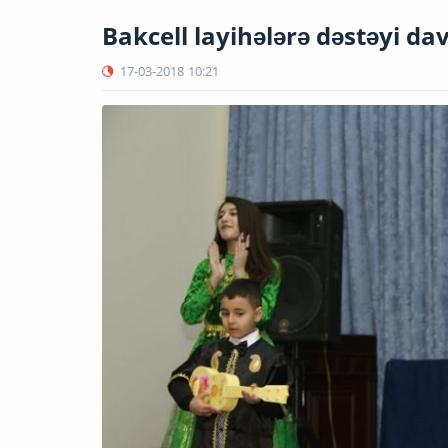
Bakcell layihələrə dəstəyi da
17-03-2018
10:21