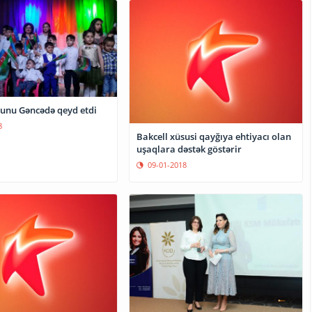
yunu Gəncədə qeyd etdi
8
Bakcell xüsusi qayğıya ehtiyacı olan
uşaqlara dəstək göstərir
09-01-2018