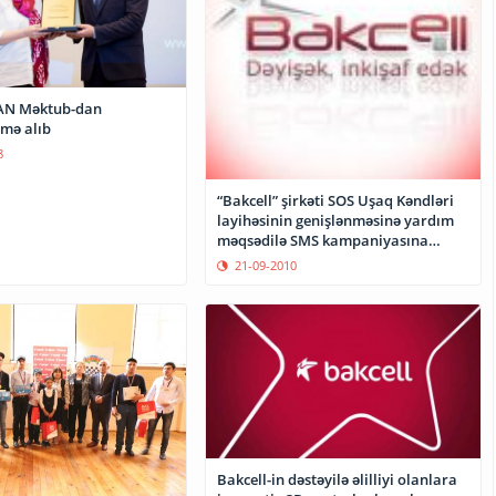
SAN Məktub-dan
mə alıb
8
“Bakcell” şirkəti SOS Uşaq Kəndləri
layihəsinin genişlənməsinə yardım
məqsədilə SMS kampaniyasına
başlayır
21-09-2010
Bakcell-in dəstəyilə əlilliyi olanlara