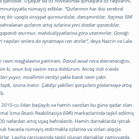
nə qatılıblar. Uşaqlar da öz növbəsində qonaqlara öz rəqslərini,
 məmnuniyyətlə nümayiş ediblər.
“Qızlarımın hər ikisi serebral
r, heç bir uşaqla ünsiyyət qurmurdular, danışmırdılar. Xaçmaz İƏR
əhrələnən qızlarım artıq özlərinə yeni dostlar qazanıblar.
inə qapanıb oturmur, məhdudiyyətlərinə görə utanmırlar. Qonağı
ləri rəqsləri onlara da öyrətməyə can atırlar”,
deyə Nəzrin və Lalə
rəsm məşğələsinə gətirirəm. Davud əvvəl necə davranacağını,
dim ki, onun boş vaxtını necə doldurum. Ancaq indi o evdə
tləri yuyur, müəllimin verdiyi şəklə baxıb rəsm çəkir.
şib, özünə inanır. Çəkdiyi şəkilləri qonşulara göstərməyə artıq
ib.
ığı 2010-cu ildən başlayıb və həmin vaxtdan bu günə qədər olan
l İcma Əsaslı Reabilitasiya (İƏR) mərkəzlərində təşkil edilmiş
00 nəfərdən artıq uşaq bəhrələnib. Həmin dərnəklərdə iştirak
yük həvəslə nümayiş etdirməklə özlərinə və onları alqışla
irlər. Layihə çərçivəsində təşkil olunan dərnəklər cəmiyyətdə