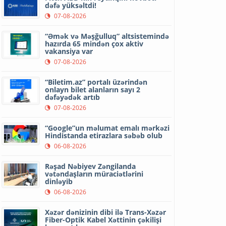
dəfə yüksəltdi!
07-08-2026
“Əmək və Məşğulluq” altsistemində
hazırda 65 mindən çox aktiv
vakansiya var
07-08-2026
“Biletim.az” portalı üzərindən
onlayn bilet alanların sayı 2
dəfəyədək artıb
07-08-2026
“Google”un məlumat emalı mərkəzi
Hindistanda etirazlara səbəb olub
06-08-2026
Rəşad Nəbiyev Zəngilanda
vətəndaşların müraciətlərini
dinləyib
06-08-2026
Xəzər dənizinin dibi ilə Trans-Xəzər
Fiber-Optik Kabel Xəttinin çəkilişi