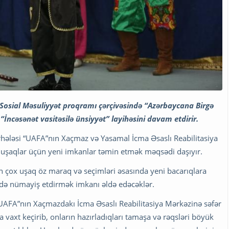
v Sosial Məsuliyyət proqramı çərçivəsində “Azərbaycana Birgə
 “İncəsənət vasitəsilə ünsiyyət” layihəsini davam etdirir.
ərhələsi “UAFA”nın Xaçmaz və Yasamal İcma Əsaslı Reabilitasiya
n uşaqlar üçün yeni imkanlar təmin etmək məqsədi daşıyır.
n çox uşaq öz maraq və seçimləri əsasında yeni bacarıqlara
ərdə nümayiş etdirmək imkanı əldə edəcəklər.
“UAFA”nın Xaçmazdakı İcma Əsaslı Reabilitasiya Mərkəzinə səfər
 vaxt keçirib, onların hazırladıqları tamaşa və rəqsləri böyük