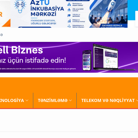
QƏ
XNOLOGİYA
TƏNZİMLƏMƏ
TELEKOM VƏ NƏQLİYYAT