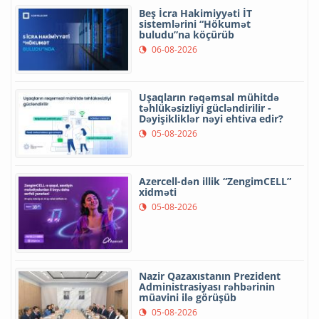
Beş İcra Hakimiyyəti İT
sistemlərini “Hökumət
buludu”na köçürüb
06-08-2026
Uşaqların rəqəmsal mühitdə
təhlükəsizliyi gücləndirilir -
Dəyişikliklər nəyi ehtiva edir?
05-08-2026
Azercell-dən illik “ZengimCELL”
xidməti
05-08-2026
Nazir Qazaxıstanın Prezident
Administrasiyası rəhbərinin
müavini ilə görüşüb
05-08-2026