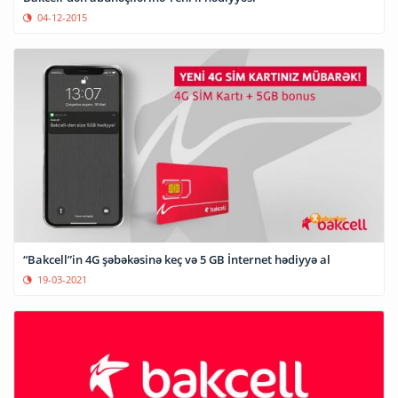
04-12-2015
“Bakcell”in 4G şəbəkəsinə keç və 5 GB İnternet hədiyyə al
19-03-2021