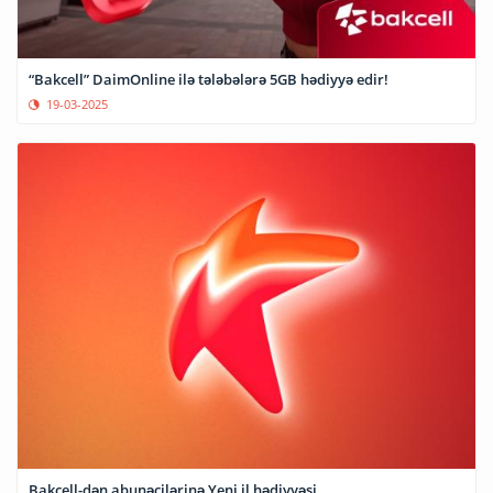
“Bakcell” DaimOnline ilə tələbələrə 5GB hədiyyə edir!
19-03-2025
Bakcell-dən abunəçilərinə Yeni il hədiyyəsi