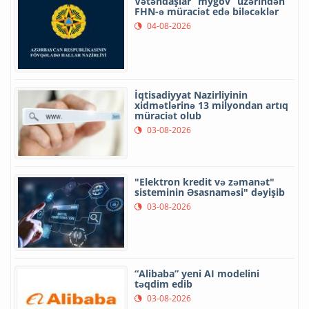
Vətəndaşlar “mygov” üzərindən
FHN-ə müraciət edə biləcəklər
04-08-2026
İqtisadiyyat Nazirliyinin
xidmətlərinə 13 milyondan artıq
müraciət olub
03-08-2026
"Elektron kredit və zəmanət"
sisteminin Əsasnaməsi" dəyişib
03-08-2026
“Alibaba” yeni AI modelini
təqdim edib
03-08-2026