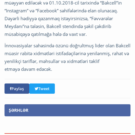
müəyyən ediləcək və 01.10.2018-cil tarixində “Bakcell”in
“Instagram” və “Facebook” səhifələrində elan olunacaq.
Dəyərli hədiyyə qazanmaq istəyirsinizsə, “Fəvvarələr
Meydanı”na tələsin, Bakcell stendində şəkil çəkdirib
müsabiqəyə qatılmağa hələ də vaxt var.
İnnovasiyalar sahəsində özünü doğrultmuş lider olan Bakcell
müasir rabitə xidmətləri istifadəçilərinə yenilənmiş, rahat və
yenilikçi tariflər, məhsullar və xidmətləri təklif
etməyə davam edəcək.
Paylaş
Tweet
ŞƏRHLƏR