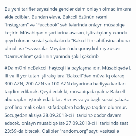
Bu yeni tariflər sayəsində gənclər daim onlayn olmaq imkanı
əldə ediblər. Bundan əlavə, Bakcell özünün rəsmi
“Instagram” və “Facebook” səhifələrində onlayn müsabiqə
keçirir. Müsabiqənin şərtlərinə əsasən, iştirakçılar yuxarıda
qeyd olunan sosial şəbəkələrdə “Bakcell”in səhifəsinə abunə
olmalı və “Fəvvarələr Meydanı”nda quraşdırılmış xüsusi
“DaimOnline” çadırının yanında şəkil çəkdirib
#DaimOnlineBakcell həşteqi ilə paylaşmalıdır. Müsabiqədə I,
IIi və III yer tutan iştirakçılara “Bakcell”dən müvafiq olaraq
300 AZN, 200 AZN və 100 AZN dəyərində hədiyyə kartları
təqdim ediləcək. Qeyd edək ki, müsabiqədə yalnız Bakcell
abunəçiləri iştirak edə bilər. Biznes və ya bağlı sosial şəbəkə
profilinə malik olan istifadəçilərə hədiyyə təqdim olunmur.
Sözügedən aksiya 28.09.2018-ci il tarixinə qədər davam
edəcək, onlayn müsabiqə isə 27.09.2018-ci il tarixində saat
23:59-da bitəcək. Qaliblər “random.org” saytı vasitəsilə