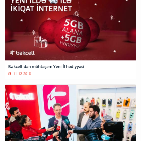
Bakcell-dən möhtəşəm Yeni İl hədiyyəsi
11-12-2018