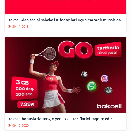
Bakcell-dən sosial şəbəkə istifadəçiləri üçün maraqlı müsabiqə
30-11-2018
Bakcell bonuslarla zəngin yeni “GO” tariflərini təqdim edir
09-12-2025