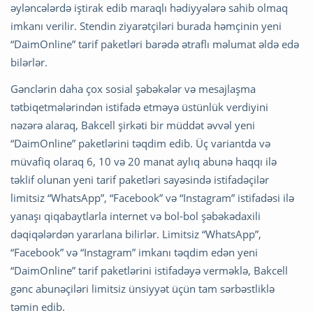
əyləncələrdə iştirak edib maraqlı hədiyyələrə sahib olmaq
imkanı verilir. Stendin ziyarətçiləri burada həmçinin yeni
“DaimOnline” tarif paketləri barədə ətraflı məlumat əldə edə
bilərlər.
Gənclərin daha çox sosial şəbəkələr və mesajlaşma
tətbiqetmələrindən istifadə etməyə üstünlük verdiyini
nəzərə alaraq, Bakcell şirkəti bir müddət əvvəl yeni
“DaimOnline” paketlərini təqdim edib. Üç variantda və
müvafiq olaraq 6, 10 və 20 manat aylıq abunə haqqı ilə
təklif olunan yeni tarif paketləri sayəsində istifadəçilər
limitsiz “WhatsApp”, “Facebook” və “Instagram” istifadəsi ilə
yanaşı qiqabaytlarla internet və bol-bol şəbəkədaxili
dəqiqələrdən yararlana bilirlər. Limitsiz “WhatsApp”,
“Facebook” və “Instagram” imkanı təqdim edən yeni
“DaimOnline” tarif paketlərini istifadəyə verməklə, Bakcell
gənc abunəçiləri limitsiz ünsiyyət üçün tam sərbəstliklə
təmin edib.