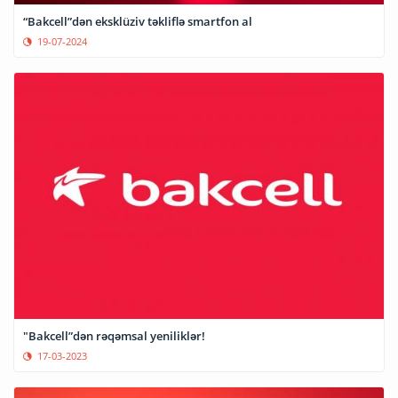
“Bakcell”dən eksklüziv təkliflə smartfon al
19-07-2024
"Bakcell”dən rəqəmsal yeniliklər!
17-03-2023