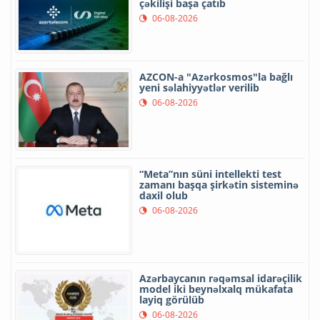
çəkilişi başa çatıb
06-08-2026
AZCON-a "Azərkosmos"la bağlı
yeni səlahiyyətlər verilib
06-08-2026
“Meta”nın süni intellekti test
zamanı başqa şirkətin sisteminə
daxil olub
06-08-2026
Azərbaycanın rəqəmsal idarəçilik
model iki beynəlxalq mükafata
layiq görülüb
06-08-2026