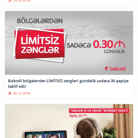
14-10-2016
Bakcell bölgələrdən LİMİTSİZ zəngləri gündəlik sadəcə 30 qəpiyə
təklif edir
26-12-2018