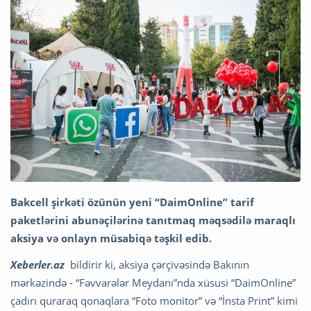
Bakcell şirkəti özünün yeni “DaimOnline” tarif
paketlərini abunəçilərinə tanıtmaq məqsədilə maraqlı
aksiya və onlayn müsabiqə təşkil edib.
Xeberler.az
bildirir ki, aksiya çərçivəsində Bakının
mərkəzində - “Fəvvarələr Meydanı”nda xüsusi “DaimOnline”
çadırı quraraq qonaqlara “Foto monitor” və “İnsta Print” kimi