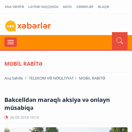
ANA SƏHİFƏ
LAYİHƏ HAQQINDA
ARXİV
XƏBƏRLƏR
ƏLAQƏ
MOBİL RABİTƏ
Ana Səhifə
TELEKOM VƏ NƏQLİYYAT
MOBİL RABİTƏ
Bakcelldən maraqlı aksiya və onlayn
müsabiqə
26-09-2018
10:14