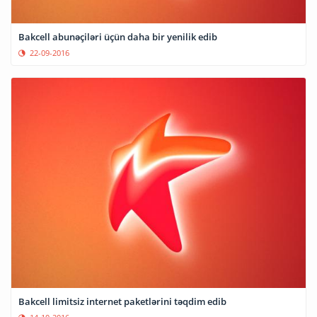
Bakcell abunəçiləri üçün daha bir yenilik edib
22-09-2016
Bakcell limitsiz internet paketlərini təqdim edib