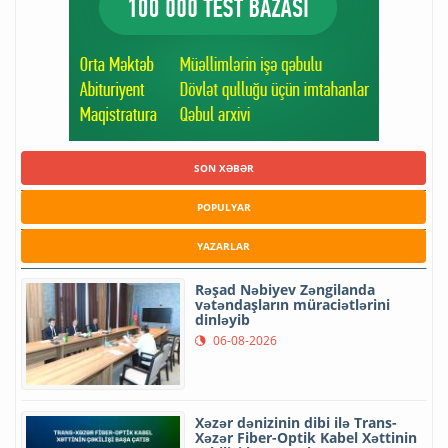
SON XƏBƏR
POPULYAR
YAZARLAR
Rəşad Nəbiyev Zəngilanda
vətəndaşların müraciətlərini
dinləyib
06-08-2026
Xəzər dənizinin dibi ilə Trans-
Xəzər Fiber-Optik Kabel Xəttinin